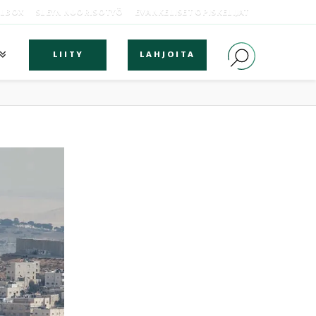
OLBOX
SLEYN NUORISOTYÖ
EVANKELISET OPISKELIJAT
LIITY
LAHJOITA