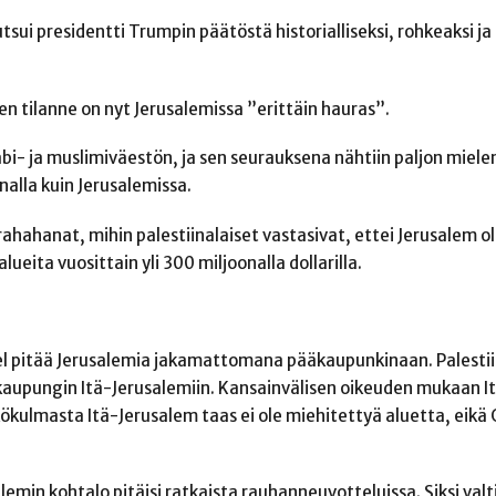
sui presidentti Trumpin päätöstä historialliseksi, rohkeaksi ja
nen tilanne on nyt Jerusalemissa ”erittäin hauras”.
bi- ja muslimiväestön, ja sen seurauksena nähtiin paljon miele
alla kuin Jerusalemissa.
rahahanat, mihin palestiinalaiset vastasivat, ettei Jerusalem o
ueita vuosittain yli 300 miljoonalla dollarilla.
ael pitää Jerusalemia jakamattomana pääkaupunkinaan. Palestii
kaupungin Itä-Jerusalemiin. Kansainvälisen oikeuden mukaan I
äkökulmasta Itä-Jerusalem taas ei ole miehitettyä aluetta, eik
lemin kohtalo pitäisi ratkaista rauhanneuvotteluissa. Siksi valt