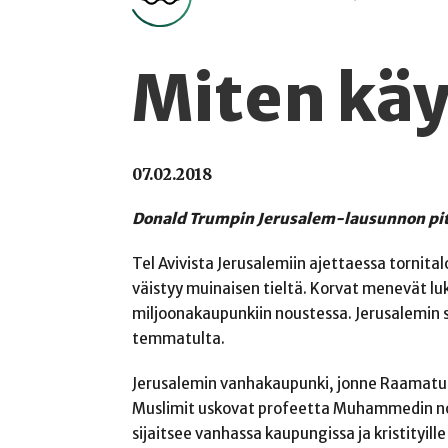
Miten käy
07.02.2018
Donald Trumpin Jerusalem-lausunnon pitkä
Tel Avivista Jerusalemiin ajettaessa tornital
väistyy muinaisen tieltä. Korvat menevät lu
miljoonakaupunkiin noustessa. Jerusalemin s
temmatulta.
Jerusalemin vanhakaupunki, jonne Raamatun 
Muslimit uskovat profeetta Muhammedin nou
sijaitsee vanhassa kaupungissa ja kristityille