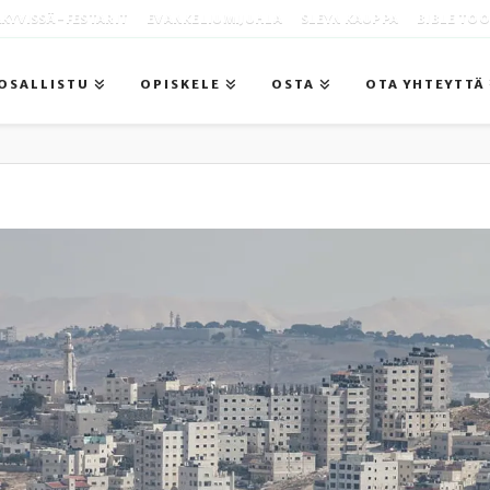
KYVISSÄ -FESTARIT
EVANKELIUMIJUHLA
SLEYN KAUPPA
BIBLE TO
OSALLISTU
OPISKELE
OSTA
OTA YHTEYTTÄ