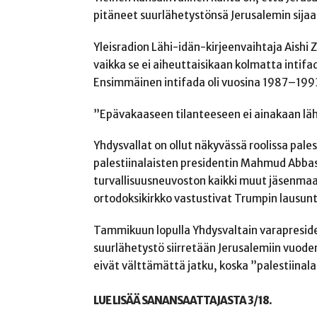
pitäneet suurlähetystönsä Jerusalemin sijaan
Yleisradion Lähi-idän-kirjeenvaihtaja Aishi Z
vaikka se ei aiheuttaisikaan kolmatta intifa
Ensimmäinen intifada oli vuosina 1987–199
”Epävakaaseen tilanteeseen ei ainakaan lähia
Yhdysvallat on ollut näkyvässä roolissa pale
palestiinalaisten presidentin Mahmud Abb
turvallisuusneuvoston kaikki muut jäsenmaat j
ortodoksikirkko vastustivat Trumpin lausun
Tammikuun lopulla Yhdysvaltain varapresiden
suurlähetystö siirretään Jerusalemiin vuod
eivät välttämättä jatku, koska ”palestiinal
LUE LISÄÄ SANANSAATTAJASTA 3/18.