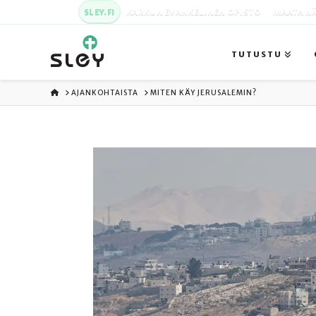
SLEY.FI
KARKUN EVANKELINEN OPISTO
MAATA NÄ
TUTUSTU
ETUSIVU
AJANKOHTAISTA
MITEN KÄY JERUSALEMIN?