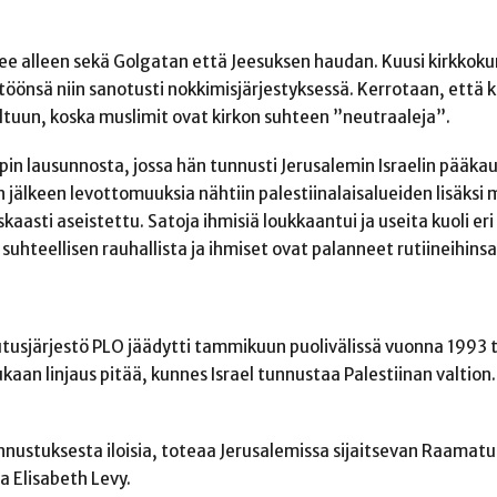
kee alleen sekä Golgatan että Jeesuksen haudan. Kuusi kirkkok
öönsä niin sanotusti nokkimisjärjestyksessä. Kerrotaan, että k
ltuun, koska muslimit ovat kirkon suhteen ”neutraaleja”.
in lausunnosta, jossa hän tunnusti Jerusalemin Israelin pääkau
jälkeen levottomuuksia nähtiin palestiinalaisalueiden lisäksi m
raskaasti aseistettu. Satoja ihmisiä loukkaantui ja useita kuoli eri 
suhteellisen rauhallista ja ihmiset ovat palanneet rutiineihinsa
tusjärjestö PLO jäädytti tammikuun puolivälissä vuonna 1993 
kaan linjaus pitää, kunnes Israel tunnustaa Palestiinan valtion.
nnustuksesta iloisia, toteaa Jerusalemissa sijaitsevan Raamatu
a Elisabeth Levy.