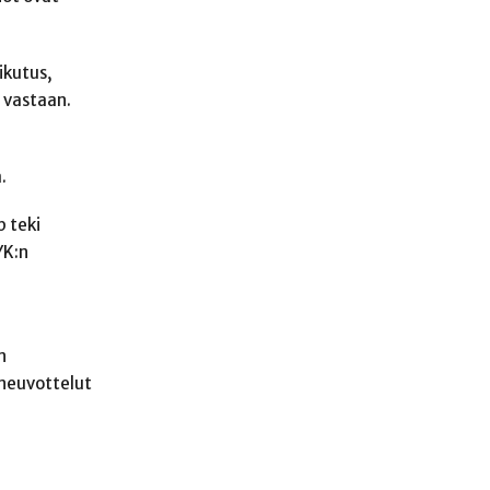
ikutus,
a vastaan.
.
p teki
YK:n
n
nneuvottelut