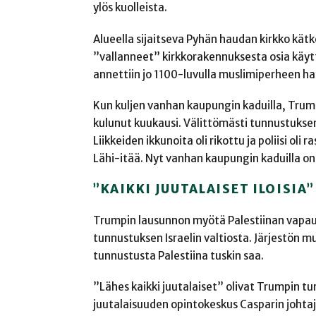
ylös kuolleista.
Alueella sijaitseva Pyhän haudan kirkko kät
”vallanneet” kirkkorakennuksesta osia käytt
annettiin jo 1100-luvulla muslimiperheen ha
Kun kuljen vanhan kaupungin kaduilla, Trump
kulunut kuukausi. Välittömästi tunnustuksen 
Liikkeiden ikkunoita oli rikottu ja poliisi oli 
Lähi-itää. Nyt vanhan kaupungin kaduilla on 
”KAIKKI JUUTALAISET ILOISIA”
Trumpin lausunnon myötä Palestiinan vapau
tunnustuksen Israelin valtiosta. Järjestön mu
tunnustusta Palestiina tuskin saa.
”Lähes kaikki juutalaiset” olivat Trumpin tu
juutalaisuuden opintokeskus Casparin johtaj