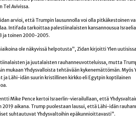
 Tel Avivissa.
idan arvioi, että Trumpin lausunnolla voi olla pitkäkestoinen va
daa. Intifada tarkoittaa palestiinalaisten kansannousua Israeli
3 ja toinen 2000-2005.
ikoina ole näkyvissä helpotusta”, Zidan kirjoitti Ylen uutisissa
stiinalaisten ja juutalaisten rauhanneuvotteluissa, mutta Trum
asin mukaan Yhdysvalloista tehtävään kykenemättömän. Myös 
a Lähi-idän suurin kristillinen kirkko eli Egytpin koptilainen
toa.
tti Mike Pence kertoi Israerlin-vierailullaan, että Yhdysvaltai
en 2019 aikana. Trump puolestaan lausui, että Lähi-idän rauha
aiset suhtautuvat Yhdysvaltoihin epäkunnioittavasti”.