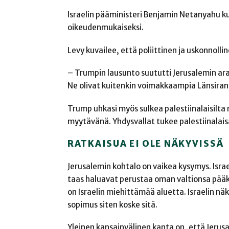
Israelin pääministeri Benjamin Netanyahu kut
oikeudenmukaiseksi.
Levy kuvailee, että poliittinen ja uskonnolli
– Trumpin lausunto suututti Jerusalemin ara
Ne olivat kuitenkin voimakkaampia Länsirann
Trump uhkasi myös sulkea palestiinalaisilta 
myytävänä. Yhdysvallat tukee palestiinalaisal
RATKAISUA EI OLE NÄKYVISSÄ
Jerusalemin kohtalo on vaikea kysymys. Isr
taas haluavat perustaa oman valtionsa pää
on Israelin miehittämää aluetta. Israelin n
sopimus siten koske sitä.
Yleinen kansainvälinen kanta on, että Jerusa