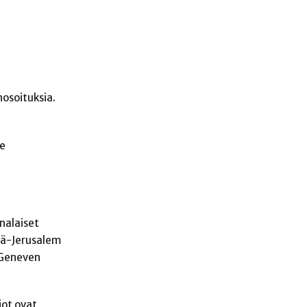
nosoituksia.
le
nalaiset
tä-Jerusalem
ä Geneven
iot ovat