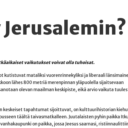
 Jerusalemin?
aikaiset vaikutukset voivat olla tuhoisat.
ot kutistuvat mataliksi vuorenrinnekyliksi ja liberaali länsimain
kkoon lähes 800 metriä merenpinnan yläpuolella sijaitsevaan
anotaan olevan maailman keskipiste, eikä arvio vaikuta tuules
keskeiset tapahtumat sijoittuvat, on kulttuurihistorian kiehu
sseen täältä taivasmatkalleen. Juutalaisten pyhin paikka Itk
 vanhakaupunki on paikka, jossa Jeesus saarnasi, ristiinnaulittiin