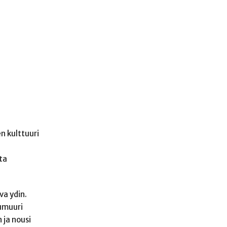
en kulttuuri
ta
va ydin.
umuuri
 ja nousi