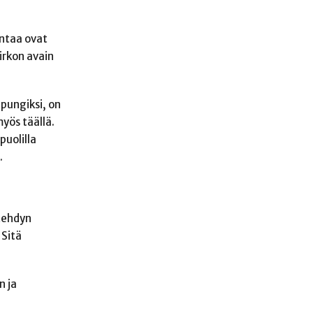
untaa ovat
irkon avain
pungiksi, on
yös täällä.
puolilla
.
tehdyn
 Sitä
n ja