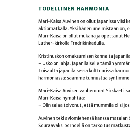
TODELLINEN HARMONIA
Mari-Kaisa Auvinen on ollut Japanissa viisi k
aktiomatkalla. Yksi hänen unelmistaan on, et
Mari-Kaisa on ollut mukana ja opettanut Hels
Luther-kirkolla Fredrikinkadulla.
Kristinuskon omaksumisen kannalta japanila
– Usko on lahja. Japanilaiselle tämän ymmär
Toisaalta japanilaisessa kulttuurissa harmon
harmoniassa: saamme tunnustaa syntimme ja
Mari-Kaisa Auvisen vanhemmat Sirkka-Liisa 
Mari-Kaisa hymähtää:
– Olin salaa toivonut, että mummila olisi jos
Auvinen teki aviomiehensä kanssa matalan b
Seuraavaksi perheellä on tarkoitus matkus