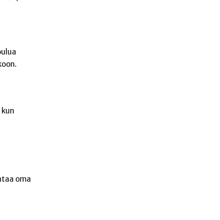
oulua
koon.
, kun
entaa oma