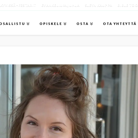
KYVISSÄ -FESTARIT
EVANKELIUMIJUHLA
SLEYN KAUPPA
BIBLE TO
OSALLISTU
OPISKELE
OSTA
OTA YHTEYTTÄ