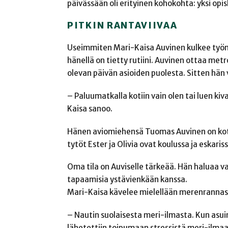
päivässään oli erityinen kohokohta: yksi opi
PITKIN RANTAVIIVAA
Useimmiten Mari-Kaisa Auvinen kulkee työma
hänellä on tietty rutiini. Auvinen ottaa me
olevan päivän asioiden puolesta. Sitten hän
– Paluumatkalla kotiin vain olen tai luen kiva
Kaisa sanoo.
Hänen aviomiehensä Tuomas Auvinen on koton
tytöt Ester ja Olivia ovat koulussa ja eskariss
Oma tila on Auviselle tärkeää. Hän haluaa vaa
tapaamisia ystävienkään kanssa.
Mari-Kaisa kävelee mielellään merenrannassa
– Nautin suolaisesta meri-ilmasta. Kun asuin
lähetettiin toipumaan stressistä meri-ilmaa