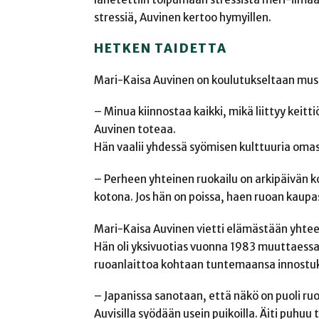
stressiä, Auvinen kertoo hymyillen.
HETKEN TAIDETTA
Mari-Kaisa Auvinen on koulutukseltaan musiik
– Minua kiinnostaa kaikki, mikä liittyy keitt
Auvinen toteaa.
Hän vaalii yhdessä syömisen kulttuuria oma
– Perheen yhteinen ruokailu on arkipäivän k
kotona. Jos hän on poissa, haen ruoan kaupast
Mari-Kaisa Auvinen vietti elämästään yhteen
Hän oli yksivuotias vuonna 1983 muuttaessa
ruoanlaittoa kohtaan tuntemaansa innostu
– Japanissa sanotaan, että näkö on puoli ru
Auvisilla syödään usein puikoilla. Äiti puhuu 