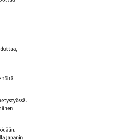
ahduttaa,
 töitä
hetystyössä.
 hänen
yödään.
lla Japanin