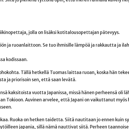
inopettaja, jolla on lisäksi kotitalousopettajan pätevyys.
iöön ja ruoanlaittoon. Se tuo ihmisille lämpöä ja rakkautta ja il
ssa kodissaan.
ohokohta. Tällä hetkellä Tuomas laittaa ruoan, koska hän tekee
a ja priorisoin sen, että saan levätä.
sä kaksitoista vuotta Japanissa, missä hänen perheensä oli lä
an Tokioon. Auvinen arvelee, että Japani on vaikuttanut myös
kseen.
okaa. Ruoka on hetken taidetta. Siitä nautitaan jo ennen kuin s
tytöilleen japania, sillä nämä nauttivat siitä. Perheen taannoise