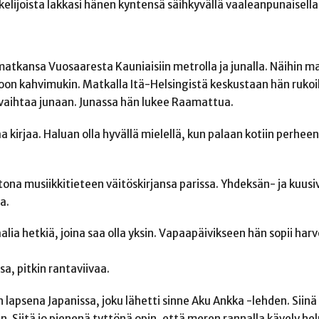
skelijoista lakkasi hänen kyntensä säihkyvällä vaaleanpunaisella
tkansa Vuosaaresta Kauniaisiin metrolla ja junalla. Näihin m
troon kahvimukin. Matkalla Itä-Helsingistä keskustaan hän ruko
 vaihtaa junaan. Junassa hän lukee Raamattua.
a kirjaa. Haluan olla hyvällä mielellä, kun palaan kotiin perheen
a musiikkitieteen väitöskirjansa parissa. Yhdeksän- ja kuusi
a.
lia hetkiä, joina saa olla yksin. Vapaapäivikseen hän sopii harv
, pitkin rantaviivaa.
 lapsena Japanissa, joku lähetti sinne Aku Ankka -lehden. Siin
n. Siitä jo pienenä tyttönä opin, että meren rannalla kävely he