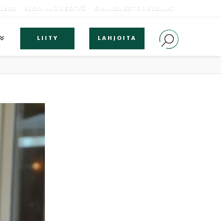
OLBOX
SLEYN NUORISOTYÖ
EVANKELISET OPISKELIJAT
LIITY
LAHJOITA