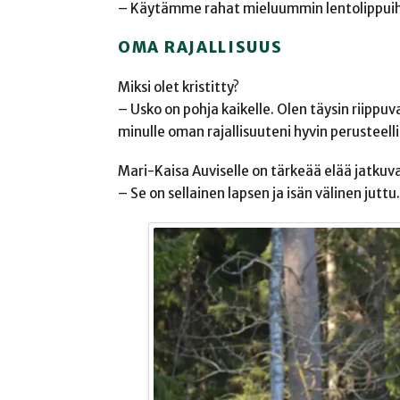
– Käytämme rahat mieluummin lentolippuihi
OMA RAJALLISUUS
Miksi olet kristitty?
– Usko on pohja kaikelle. Olen täysin riippu
minulle oman rajallisuuteni hyvin perusteel
Mari-Kaisa Auviselle on tärkeää elää jatku
– Se on sellainen lapsen ja isän välinen juttu.