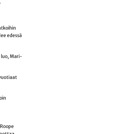
.
atkoihin
ilee edessä
 luo, Mari-
vuotiaat
oin
ä Roope
lpottaa