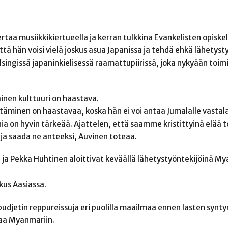
ertaa musiikkikiertueella ja kerran tulkkina Evankelisten opiskel
tä hän voisi vielä joskus asua Japanissa ja tehdä ehkä lähetyst
ingissä japaninkielisessä raamattupiirissä, joka nykyään toimi
inen kulttuuri on haastava.
täminen on haastavaa, koska hän ei voi antaa Jumalalle vastal
ia on hyvin tärkeää. Ajattelen, että saamme kristittyinä elää t
 saada ne anteeksi, Auvinen toteaa.
ja Pekka Huhtinen aloittivat keväällä lähetystyöntekijöinä My
kus Aasiassa.
udjetin reppureissuja eri puolilla maailmaa ennen lasten synt
taa Myanmariin.