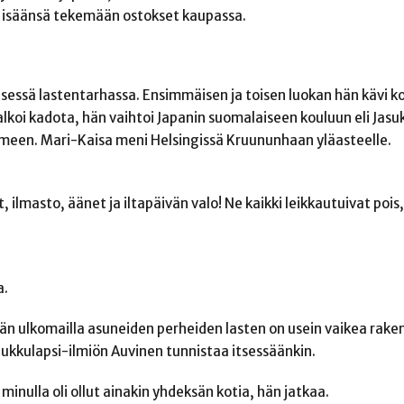
aa isäänsä tekemään ostokset kaupassa.
isessä lastentarhassa. Ensimmäisen ja toisen luokan hän kävi k
 alkoi kadota, hän vaihtoi Japanin suomalaiseen kouluun eli Jasu
uomeen. Mari-Kaisa meni Helsingissä Kruununhaan yläasteelle.
 ilmasto, äänet ja iltapäivän valo! Ne kaikki leikkautuivat pois
a.
n ulkomailla asuneiden perheiden lasten on usein vaikea rak
kkulapsi-ilmiön Auvinen tunnistaa itsessäänkin.
nulla oli ollut ainakin yhdeksän kotia, hän jatkaa.