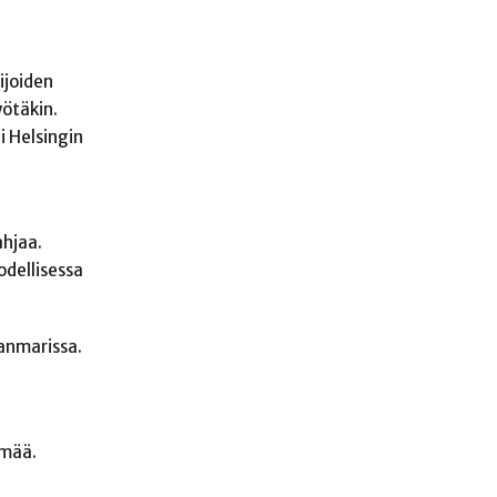
ijoiden
yötäkin.
i Helsingin
ahjaa.
odellisessa
anmarissa.
ymää.