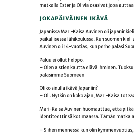
matkalla Ester ja Olivia osasivat jopa autt
JOKAPÄIVÄINEN IKÄVÄ
Japanissa Mari-Kaisa Auvinen oli japaninkiel
paikallisessa lähikoulussa. Kun suomen kieli
Auvinen oli 14-vuotias, kun perhe palasi S
Paluu ei ollut helppo.
– Olen aistien kautta elävä ihminen. Tuoksut,
palasimme Suomeen.
Oliko sinulla ikävä Japaniin?
– Oli. Nytkin on koko ajan, Mari-Kaisa totea
Mari-Kaisa Auvinen huomauttaa, että pitkää
identiteettinsä kotimaassa. Tämän matkalau
– Siihen mennessä kun olin kymmenvuotias, mi