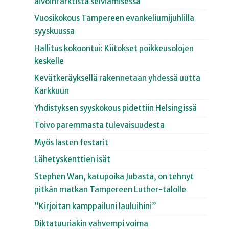
aivoinfarktista selviämisessä
Vuosikokous Tampereen evankeliumijuhlilla
syyskuussa
Hallitus kokoontui: Kiitokset poikkeusolojen
keskelle
Kevätkeräyksellä rakennetaan yhdessä uutta
Karkkuun
Yhdistyksen syyskokous pidettiin Helsingissä
Toivo paremmasta tulevaisuudesta
Myös lasten festarit
Lähetyskenttien isät
Stephen Wan, katupoika Jubasta, on tehnyt
pitkän matkan Tampereen Luther-talolle
”Kirjoitan kamppailuni lauluihini”
Diktatuuriakin vahvempi voima