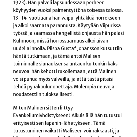
1923). Hän palveli lapsuudessaan perheen
köyhyyden vuoksi paimentyttönä toisessa talossa.
13–14-vuotiaana hän vaipui yhtäkkiä horrokseen
ja alkoi saarnata parannusta. Käytyään Viipurissa
työssä ja saamassa hengellistä ohjausta hän palasi
Kuhmoon, missä horrossaarnaus alkoi aivan
uudella innolla. Piispa Gustaf Johansson kutsuttiin
häntä tutkimaan, ja tämä antoi Malisen
toiminnalle siunauksensa antaen kuitenkin kaksi
neuvoa: hän kehotti rukoilemaan, että Malinen
voisi puhua myös valveilla, ja että tästä pitäisi
tehdä pyhäkoulunopettaja. Molempia neuvoja
noudatettiin tuloksellisesti.
Miten Malinen sitten liittyy
Evankeliumiyhdistykseen? Aikuisiällä hän tutustui
erityisesti sen Japanin-lähetykseen. Tämä
tutustuminen vaikutti Maliseen voimakkaasti, ja