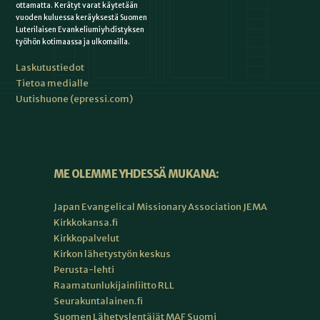
ottamatta. Kerätyt varat käytetään
vuoden kuluessa keräyksestä Suomen
Luterilaisen Evankeliumiyhdistyksen
työhön kotimaassa ja ulkomailla.
Laskutustiedot
Tietoa medialle
Uutishuone (epressi.com)
ME OLEMME YHDESSÄ MUKANA:
Japan Evangelical Missionary Association JEMA
Kirkkokansa.fi
Kirkkopalvelut
Kirkon lähetystyön keskus
Perusta-lehti
Raamatunlukijainliitto RLL
Seurakuntalainen.fi
Suomen Lähetyslentäjät MAF Suomi