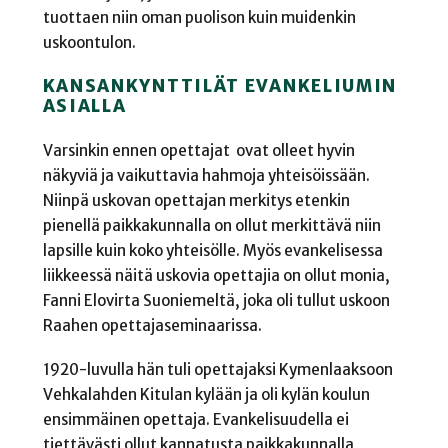
tuottaen niin oman puolison kuin muidenkin
uskoontulon.
KANSANKYNTTILÄT EVANKELIUMIN
ASIALLA
Varsinkin ennen opettajat
ovat olleet hyvin
näkyviä ja vaikuttavia hahmoja yhteisöissään.
Niinpä uskovan opettajan merkitys etenkin
pienellä paikkakunnalla on ollut merkittävä niin
lapsille kuin koko yhteisölle. Myös evankelisessa
liikkeessä näitä uskovia opettajia on ollut monia,
Fanni Elovirta Suoniemeltä, joka oli tullut uskoon
Raahen opettajaseminaarissa.
1920-luvulla hän tuli opettajaksi Kymenlaaksoon
Vehkalahden Kitulan kylään ja oli kylän koulun
ensimmäinen opettaja. Evankelisuudella ei
tiettävästi ollut kannatusta paikkakunnalla