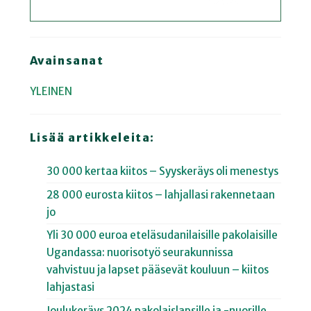
Avainsanat
YLEINEN
Lisää artikkeleita:
30 000 kertaa kiitos – Syyskeräys oli menestys
28 000 eurosta kiitos – lahjallasi rakennetaan
jo
Yli 30 000 euroa eteläsudanilaisille pakolaisille
Ugandassa: nuorisotyö seurakunnissa
vahvistuu ja lapset pääsevät kouluun – kiitos
lahjastasi
Joulukeräys 2024 pakolaislapsille ja -nuorille