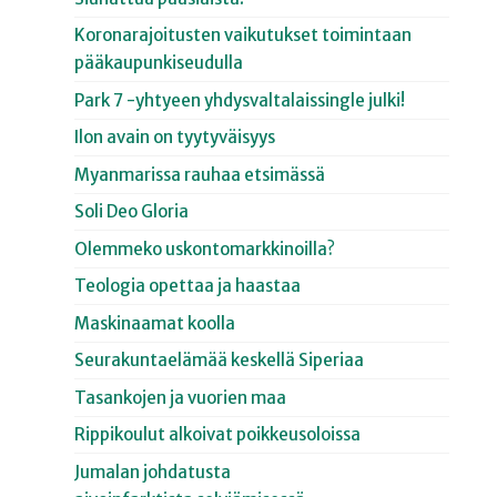
Koronarajoitusten vaikutukset toimintaan
pääkaupunkiseudulla
Park 7 -yhtyeen yhdysvaltalaissingle julki!
Ilon avain on tyytyväisyys
Myanmarissa rauhaa etsimässä
Soli Deo Gloria
Olemmeko uskontomarkkinoilla?
Teologia opettaa ja haastaa
Maskinaamat koolla
Seurakuntaelämää keskellä Siperiaa
Tasankojen ja vuorien maa
Rippikoulut alkoivat poikkeusoloissa
Jumalan johdatusta