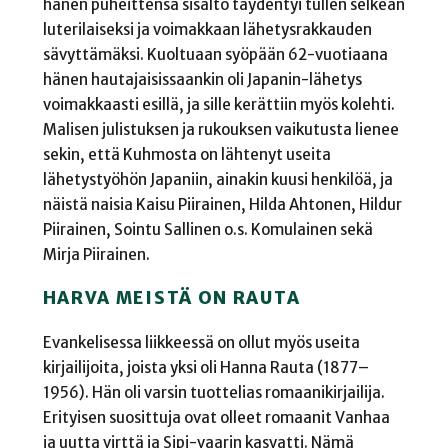
hänen puheittensa sisältö täydentyi tullen selkeän
luterilaiseksi ja voimakkaan lähetysrakkauden
sävyttämäksi. Kuoltuaan syöpään 62-vuotiaana
hänen hautajaisissaankin oli Japanin-lähetys
voimakkaasti esillä, ja sille kerättiin myös kolehti.
Malisen julistuksen ja rukouksen vaikutusta lienee
sekin, että Kuhmosta on lähtenyt useita
lähetystyöhön Japaniin, ainakin kuusi henkilöä, ja
näistä naisia Kaisu Piirainen, Hilda Ahtonen, Hildur
Piirainen, Sointu Sallinen o.s. Komulainen sekä
Mirja Piirainen.
HARVA MEISTÄ ON RAUTA
Evankelisessa liikkeessä on ollut myös useita
kirjailijoita, joista yksi oli Hanna Rauta (1877–
1956). Hän oli varsin tuottelias romaanikirjailija.
Erityisen suosittuja ovat olleet romaanit Vanhaa
ja uutta virttä ja Sipi-vaarin kasvatti.
Nämä