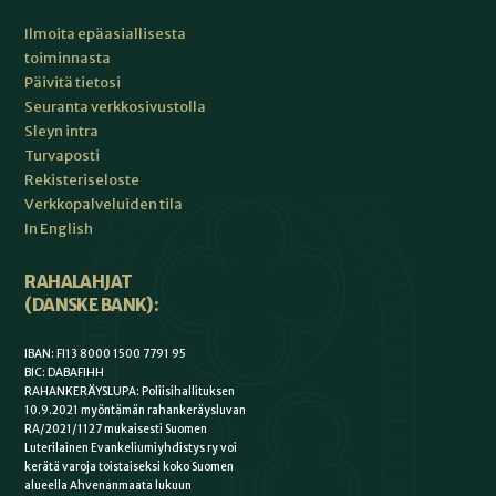
Ilmoita epäasiallisesta
toiminnasta
Päivitä tietosi
Seuranta verkkosivustolla
Sleyn intra
Turvaposti
Rekisteriseloste
Verkkopalveluiden tila
In English
RAHALAHJAT
(DANSKE BANK):
IBAN: FI13 8000 1500 7791 95
BIC: DABAFIHH
RAHANKERÄYSLUPA: Poliisihallituksen
10.9.2021 myöntämän rahankeräysluvan
RA/2021/1127 mukaisesti Suomen
Luterilainen Evankeliumiyhdistys ry voi
kerätä varoja toistaiseksi koko Suomen
alueella Ahvenanmaata lukuun