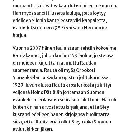
romaanit sisälsivät vakaan luterilaisen uskonopin.
Hän myös sanoitti useita lauluja, joita löytyy
edelleen Siionin kanteleesta viisi kappaletta,
esimerkiksi numero 98 Ei voi sana Herramme
horjua.
Vuonna 2007 hänen lauluistaan tehtiin kokoelma
Rautakannel, johon kuuluu 159 laulua, joista osa
on muideen kirjoittamia, mutta Raudan
suomentamia. Rauta oli myös Orpokoti
Siunaukselan ja Karkun opiston johtokunnissa.
1920-luvun alussa Rauta erosi kirkosta ja liittyi
veljensä Heino Pätiälän johtamaan Suomen
evankelisluterilaiseen seurakuntaliittoon. Hän oli
kuitenkin niin arvostettu kirjailijana, että Sley
kustansi edelleen hänen kirjojansa huolimatta
siitä, ettei Rauta enää ollut Sleyn eikä Suomen
ev.lut. kirkon jäsen.