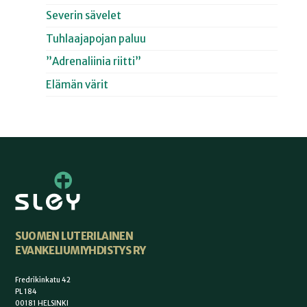
Severin sävelet
Tuhlaajapojan paluu
”Adrenaliinia riitti”
Elämän värit
SUOMEN LUTERILAINEN
EVANKELIUMIYHDISTYS RY
Fredrikinkatu 42
PL 184
00181 HELSINKI