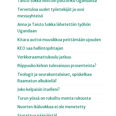
Taisto Sokka vihittiin pastoriksi Ugandassa
Tervetuloa uudet työntekijät ja uusi
messuyhteisö
Anna ja Taisto Sokka lähetettiin työhön
Ugandaan
Kitara auttoi muusikkoa peittämään ujouden
KEO saa hallintojohtajan
Verkkoraamattukoulu jatkuu
Riippuuko kirkon tulevaisuus prosenteista?
Teologit ja seurakuntalaiset, opiskelkaa
Raamatun alkukieliä!
Joko kelpaisin itselleni?
Turun yössä on rukoiltu monta rukousta
Nuorten ikäluokkaa ei ole menetetty
Siunattua pääsiäistä!