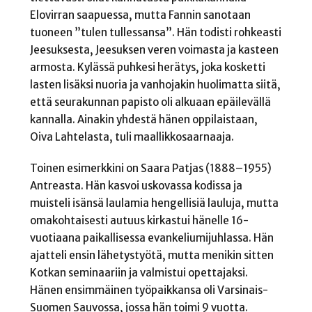
Elovirran saapuessa, mutta Fannin sanotaan
tuoneen ”tulen tullessansa”. Hän todisti rohkeasti
Jeesuksesta, Jeesuksen veren voimasta ja kasteen
armosta. Kylässä puhkesi herätys, joka kosketti
lasten lisäksi nuoria ja vanhojakin huolimatta siitä,
että seurakunnan papisto oli alkuaan epäilevällä
kannalla. Ainakin yhdestä hänen oppilaistaan,
Oiva Lahtelasta, tuli maallikkosaarnaaja.
Toinen esimerkkini on Saara Patjas (1888–1955)
Antreasta. Hän kasvoi uskovassa kodissa ja
muisteli isänsä laulamia hengellisiä lauluja, mutta
omakohtaisesti autuus kirkastui hänelle 16-
vuotiaana paikallisessa evankeliumijuhlassa. Hän
ajatteli ensin lähetystyötä, mutta menikin sitten
Kotkan seminaariin ja valmistui opettajaksi.
Hänen ensimmäinen työpaikkansa oli Varsinais-
Suomen Sauvossa, jossa hän toimi 9 vuotta.