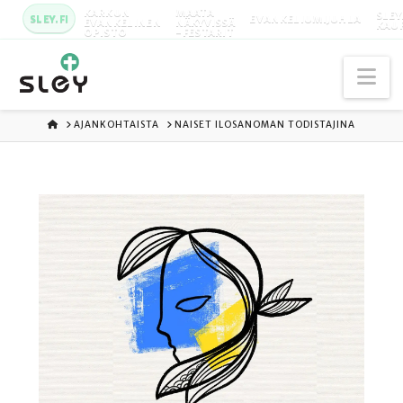
KARKUN
MAATA
SLEY
SLEY.FI
EVANKELIUMIJUHLA
EVANKELINEN
NÄKYVISSÄ
KAU
OPISTO
-FESTARIT
Na
ETUSIVU
AJANKOHTAISTA
NAISET ILOSANOMAN TODISTAJINA