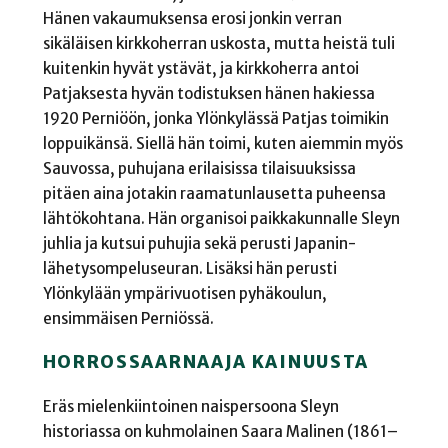
Hänen vakaumuksensa erosi jonkin verran
sikäläisen kirkkoherran uskosta, mutta heistä tuli
kuitenkin hyvät ystävät, ja kirkkoherra antoi
Patjaksesta hyvän todistuksen hänen hakiessa
1920 Perniöön, jonka Ylönkylässä Patjas toimikin
loppuikänsä. Siellä hän toimi, kuten aiemmin myös
Sauvossa, puhujana erilaisissa tilaisuuksissa
pitäen aina jotakin raamatunlausetta puheensa
lähtökohtana. Hän organisoi paikkakunnalle Sleyn
juhlia ja kutsui puhujia sekä perusti Japanin-
lähetysompeluseuran. Lisäksi hän perusti
Ylönkylään ympärivuotisen pyhäkoulun,
ensimmäisen Perniössä.
HORROSSAARNAAJA KAINUUSTA
Eräs mielenkiintoinen naispersoona Sleyn
historiassa on kuhmolainen Saara Malinen (1861–