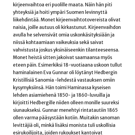
kirjeenvaihtoa eri puolille maata. Näin hän piti
yhteyksiä ja hoiti ympäri Suomen levinnyttä
liikehdintää. Monet kirjeenvaihtotovereista olivat
naisia, joille autuus oli kirkastunut. Kirjeenvaihdon
avulla he selvensivät omia uskonkäsityksiään ja
niissä kohtaamiaan vaikeuksia sekä saivat
vahvistusta joskus yksinäiseenkin tilanteeseensa.
Monet heistä sitten jakoivat saamaansa myös
eteen päin. Esimerkiksi 18-vuotiaana uskoon tullut
haminalainen Eva Gunnar oli löytänyt Hedbergin
Kristillisiä Sanomia -lehdestä vastauksen omiin
kysymyksiinsä. Hän toimi Haminassa kyseisen
lehden asiamiehenä 1850- ja 1860-luvuilla ja
kirjoitti Hedbergille niiden olleen monille suureksi
siunaukseksi. Gunnar menehtyi rintatautiin 1865
ollen varma pääsystään kotiin. Muitakin sanoman
levittäjiä oli, minkä lisäksi monista tuli uskollisia
esirukoilijoita, joiden rukoukset kantoivat