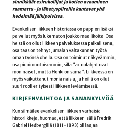
sinnikkäät esirukoilijat ja kotien avaaminen
raamattu- ja lähetyspiireille kantavat yhä
hedelmää jälkipolvissa.
Evankelisen liikkeen historiassa on pappien lisäksi
palvellut myös lukematon joukko maallikoita. Osa
heistä on ollut liikkeen palveluksessa palkallisena,
osa taas on tehnyt Jumalan valtakunnan työtä
oman työnsä ohella. Osa on toiminut näkyvämmin,
osa pienimuotoisemmin, sillä ”armolahjat ovat
moninaiset, mutta Henki on sama”. Liikkeessä on
myös vaikuttanut monia naisia, ja heillä on ollut
suuri rooli erityisesti liikkeen leviämisessä.
KIRJEENVAIHTOA JA SANANKYLVÖÄ
Kun silmäilee evankelisen liikkeen varhaisia
historiikkeja, huomaa, että liikkeen isällä Fredrik
Gabriel Hedbergillä (1811–1893) oli laajaa