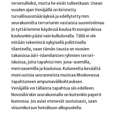
tervetulleiksi, mutta he eivät tulleetkaan. Usean
vuoden ajan Venäjällä on kiristetty
turvallisuusmääräyksiä ja edellytetty mm.
seurakunnilta terrorismin vastaista suunnitelmaa.
Jo tyttäriemme käydessä koulua Krasnojarskissa
kouluunkin pääsi vain kulkuluvalla. Tällä ei ole
mitään tekemistä nykyisellä poliittisella
tilanteella, vaan tämän tausta on vuosien
takaisissa ääri-islamilaisten ryhmien terrori-
iskuissa, joita tapahtui mm. juna-asemilla,
metroasemilla ja kouluissa. Kuluneelta keväältä
moni uutisia seuranneista muistaa Moskovassa
tapahtuneen ampumavälikohtauksen.
Venäjällä voi tällaista tapahtua siis edelleen.
Novosibirskin seurakunnalla on kuitenkin paperit
kunnossa. Jos asiat etenevät suotuisasti, saan
viisumikutsun heinäkuun alkupuolella.