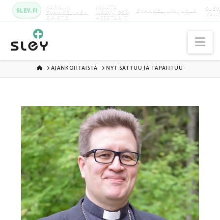
KARKUN
MAATA
SLEY
SLEY.FI
EVANKELIUMIJUHLA
EVANKELINEN
NÄKYVISSÄ
KAU
OPISTO
-FESTARIT
Na
ETUSIVU
AJANKOHTAISTA
NYT SATTUU JA TAPAHTUU