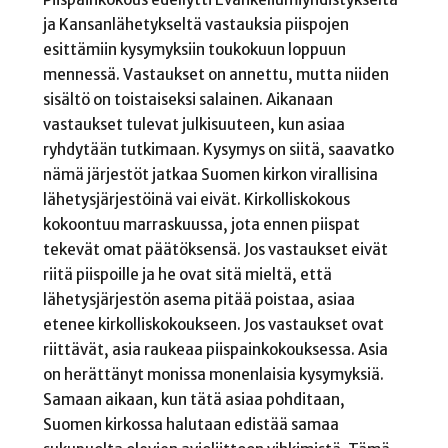
ja Kansanlähetykseltä vastauksia piispojen
esittämiin kysymyksiin toukokuun loppuun
mennessä. Vastaukset on annettu, mutta niiden
sisältö on toistaiseksi salainen. Aikanaan
vastaukset tulevat julkisuuteen, kun asiaa
ryhdytään tutkimaan. Kysymys on siitä, saavatko
nämä järjestöt jatkaa Suomen kirkon virallisina
lähetysjärjestöinä vai eivät. Kirkolliskokous
kokoontuu marraskuussa, jota ennen piispat
tekevät omat päätöksensä. Jos vastaukset eivät
riitä piispoille ja he ovat sitä mieltä, että
lähetysjärjestön asema pitää poistaa, asiaa
etenee kirkolliskokoukseen. Jos vastaukset ovat
riittävät, asia raukeaa piispainkokouksessa. Asia
on herättänyt monissa monenlaisia kysymyksiä.
Samaan aikaan, kun tätä asiaa pohditaan,
Suomen kirkossa halutaan edistää samaa