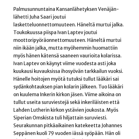
Palmusunnuntaina Kansanlähetyksen Venäjän-
lähetti Juha Saari joutui
lasketteluonnettomuuteen. Häneltä murtui jalka.
Toukokuussa piispa Ivan Laptev joutui
moottoripyöräonnettomuuteen. Häneltä murtui
niin ikään jalka, mutta myöhemmin huomattiin
myös hänen kätensä saaneen vaurioita kolarissa.
Ivan Laptev on käynyt viime vuodesta asti joka
kuukausi kuvauksissa ihosyövän tarkkailun vuoksi.
Hänelle hoitojen myötä tutuksi tullut lääkäri sai
sydänkohtauksen pian kolarin jälkeen. Tuo lääkäri
on kuulema Inkerin kirkon jäsen. Viime aikoina on
tullut useita suruviestejä sekä inkeriläisten että
Lahden Lutherin kirkon ystävien joukosta. Myös
Siperian Omskista tuli hiljattain suruviesti.
Seurakunnan pitkäaikainen katekeetta Johannes
Seppänen kuoli 79 vuoden iässä syöpään. Hän oli