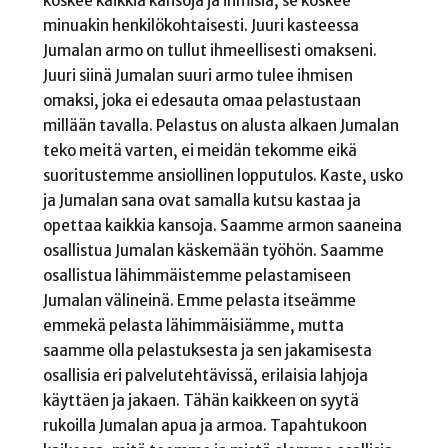
koskee kaikkia kansoja ja ihmisiä, se koskee
minuakin henkilökohtaisesti. Juuri kasteessa
Jumalan armo on tullut ihmeellisesti omakseni.
Juuri siinä Jumalan suuri armo tulee ihmisen
omaksi, joka ei edesauta omaa pelastustaan
millään tavalla. Pelastus on alusta alkaen Jumalan
teko meitä varten, ei meidän tekomme eikä
suoritustemme ansiollinen lopputulos. Kaste, usko
ja Jumalan sana ovat samalla kutsu kastaa ja
opettaa kaikkia kansoja. Saamme armon saaneina
osallistua Jumalan käskemään työhön. Saamme
osallistua lähimmäistemme pelastamiseen
Jumalan välineinä. Emme pelasta itseämme
emmekä pelasta lähimmäisiämme, mutta
saamme olla pelastuksesta ja sen jakamisesta
osallisia eri palvelutehtävissä, erilaisia lahjoja
käyttäen ja jakaen. Tähän kaikkeen on syytä
rukoilla Jumalan apua ja armoa. Tapahtukoon