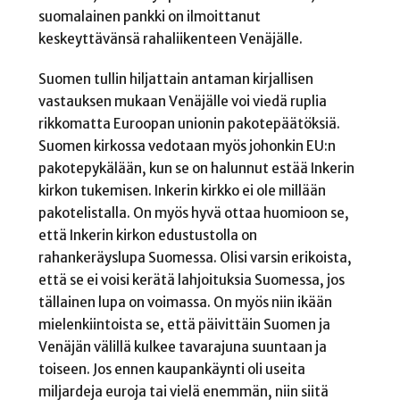
suomalainen pankki on ilmoittanut
keskeyttävänsä rahaliikenteen Venäjälle.
Suomen tullin hiljattain antaman kirjallisen
vastauksen mukaan Venäjälle voi viedä ruplia
rikkomatta Euroopan unionin pakotepäätöksiä.
Suomen kirkossa vedotaan myös johonkin EU:n
pakotepykälään, kun se on halunnut estää Inkerin
kirkon tukemisen. Inkerin kirkko ei ole millään
pakotelistalla. On myös hyvä ottaa huomioon se,
että Inkerin kirkon edustustolla on
rahankeräyslupa Suomessa. Olisi varsin erikoista,
että se ei voisi kerätä lahjoituksia Suomessa, jos
tällainen lupa on voimassa. On myös niin ikään
mielenkiintoista se, että päivittäin Suomen ja
Venäjän välillä kulkee tavarajuna suuntaan ja
toiseen. Jos ennen kaupankäynti oli useita
miljardeja euroja tai vielä enemmän, niin siitä