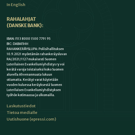
In English
RAHALAHJAT
(DANSKE BANK):
IBAN: FI13 8000 1500 7791 95
BIC: DABAFIHH
RAHANKERÄYSLUPA: Poliisihallituksen
10.9.2021 myöntämän rahankeräysluvan
RA/2021/1127 mukaisesti Suomen
Luterilainen Evankeliumiyhdistys ry voi
kerätä varoja toistaiseksi koko Suomen
alueella Ahvenanmaata lukuun
ottamatta. Kerätyt varat käytetään
vuoden kuluessa keräyksestä Suomen
Luterilaisen Evankeliumiyhdistyksen
työhön kotimaassa ja ulkomailla.
Laskutustiedot
Tietoa medialle
Uutishuone (epressi.com)