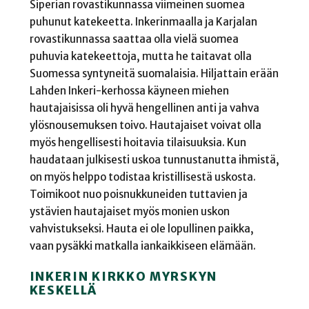
Siperian rovastikunnassa viimeinen suomea
puhunut katekeetta. Inkerinmaalla ja Karjalan
rovastikunnassa saattaa olla vielä suomea
puhuvia katekeettoja, mutta he taitavat olla
Suomessa syntyneitä suomalaisia. Hiljattain erään
Lahden Inkeri-kerhossa käyneen miehen
hautajaisissa oli hyvä hengellinen anti ja vahva
ylösnousemuksen toivo. Hautajaiset voivat olla
myös hengellisesti hoitavia tilaisuuksia. Kun
haudataan julkisesti uskoa tunnustanutta ihmistä,
on myös helppo todistaa kristillisestä uskosta.
Toimikoot nuo poisnukkuneiden tuttavien ja
ystävien hautajaiset myös monien uskon
vahvistukseksi. Hauta ei ole lopullinen paikka,
vaan pysäkki matkalla iankaikkiseen elämään.
INKERIN KIRKKO MYRSKYN
KESKELLÄ