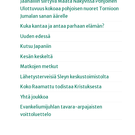
Jäähalliin siirtyvä Maata Näkyvissä Pohjoinen
Ulottuvuus kokoaa pohjoisen nuoret Tornioon
Jumalan sanan äärelle
Kuka kantaa ja antaa parhaan elämän?
Uuden edessä
Kutsu Japaniin
Kesän keskeltä
Matkojen metkut
Lähetysterveisiä Sleyn keskustoimistolta
Koko Raamattu todistaa Kristuksesta
Yhtä joukkoa
Evankeliumijuhlan tavara-arpajaisten
voittoluettelo