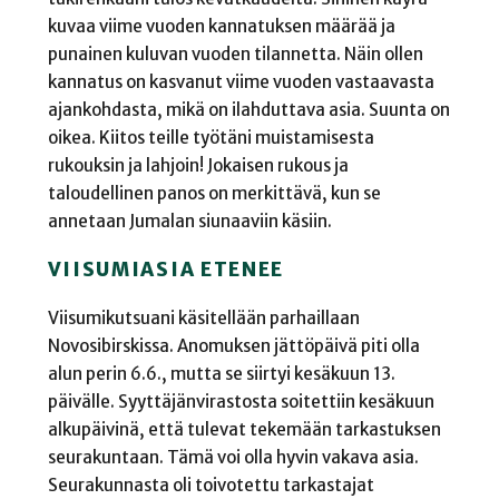
kuvaa viime vuoden kannatuksen määrää ja
punainen kuluvan vuoden tilannetta. Näin ollen
kannatus on kasvanut viime vuoden vastaavasta
ajankohdasta, mikä on ilahduttava asia. Suunta on
oikea. Kiitos teille työtäni muistamisesta
rukouksin ja lahjoin! Jokaisen rukous ja
taloudellinen panos on merkittävä, kun se
annetaan Jumalan siunaaviin käsiin.
VIISUMIASIA ETENEE
Viisumikutsuani käsitellään parhaillaan
Novosibirskissa. Anomuksen jättöpäivä piti olla
alun perin 6.6., mutta se siirtyi kesäkuun 13.
päivälle. Syyttäjänvirastosta soitettiin kesäkuun
alkupäivinä, että tulevat tekemään tarkastuksen
seurakuntaan. Tämä voi olla hyvin vakava asia.
Seurakunnasta oli toivotettu tarkastajat