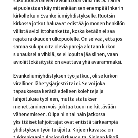
sukupuolta olevien avioliittoon vihkimistä. Tämä
ei puolestaan käy mitenkään sen enempää Inkerin
kirkolle kuin Evankeliumiyhdistykselle. Ruotsin
kirkossa jotkut haluavat edistää jo monen henkilön
välistä avioliittohanketta, koska ketään ei saa
rajata rakkauden ulkopuolelle. On selvää, että jos
samaa sukupuolta olevia pareja aletaan kirkon
siunauksella vihkiä, se ei lopulta jää siihen, vaan
avioliittokäsitystä on avattava yhä avarammaksi.
Evankeliumiyhdistyksen työ jatkuu, oli se kirkon
virallinen lähetysjärjestö tai ei. Se voi joka
tapauksessa kerätä edelleen kolehteja ja
lahjoituksia työlleen, mutta statuksen
menettäminen voisi johtaa tuen merkittävään
vähenemiseen. Olipa niin tai näin jatkossa
yksittäiset lahjoittajat ovat entistä tärkeämpiä
yhdistyksen työn tukijoita. Kirjeen kuvassa on
tukirenkaani tulos kevätkaudelta. Sininen käyrä