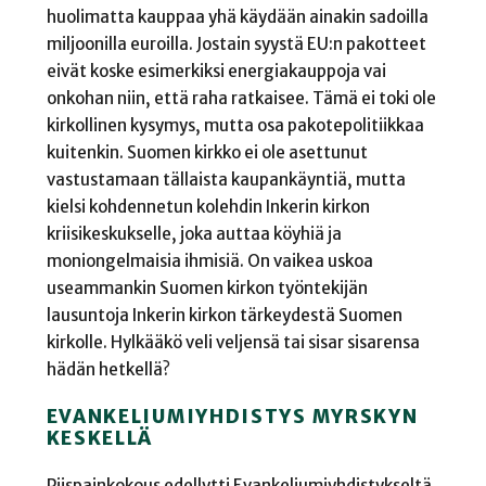
huolimatta kauppaa yhä käydään ainakin sadoilla
miljoonilla euroilla. Jostain syystä EU:n pakotteet
eivät koske esimerkiksi energiakauppoja vai
onkohan niin, että raha ratkaisee. Tämä ei toki ole
kirkollinen kysymys, mutta osa pakotepolitiikkaa
kuitenkin. Suomen kirkko ei ole asettunut
vastustamaan tällaista kaupankäyntiä, mutta
kielsi kohdennetun kolehdin Inkerin kirkon
kriisikeskukselle, joka auttaa köyhiä ja
moniongelmaisia ihmisiä. On vaikea uskoa
useammankin Suomen kirkon työntekijän
lausuntoja Inkerin kirkon tärkeydestä Suomen
kirkolle. Hylkääkö veli veljensä tai sisar sisarensa
hädän hetkellä?
EVANKELIUMIYHDISTYS MYRSKYN
KESKELLÄ
Piispainkokous edellytti Evankeliumiyhdistykseltä