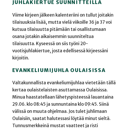
JUHLAKIERTUE SUUNNITTEILLA
Viime kirjeen jälkeen kalenteriini on tullut joitakin
tilaisuuksia lisää, mutta vielä viikoille 36 ja 37 voi
kutsua tilaisuutta pitämään tai osallistumaan
osana jotakin aikaisemmin suunniteltua
tilaisuutta. Kyseessä on siis työni 20-
vuotisjuhlakiertue, josta edellisessä kirjeessäni
kirjoitin.
EVANKELIUMIJUHLA OULAISISSA
Valtakunnallista evankeliumijuhlaa vietetään tällä
kertaa oulaistelaisten asuttamassa Oulaisissa.
Minua haastatellaan lähetyspisteessä lauantaina
29.06. klo 08:45 ja sunnuntaina klo 09:45. Siinä
välissä on muuta ohjelmaa. Jos tulet juhlimaan
Oulaisiin, saatat halutessasi löytää minut sieltä.
Tunnusmerkkeinä mustat vaatteet ja risti