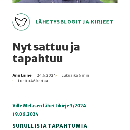
LÄHETYSBLOGIT JA KIRJEET
Nyt sattuu ja
tapahtuu
Anu Laine
24.6.2024
Lukuaika 6 min
Kirjoittaja
Julkaistu
Lukuaika
Lukukertoja
Luettu 46 kertaa
Ville Melasen lähettikirje 3/2024
19.06.2024
SURULLISIA TAPAHTUMIA