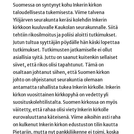
Suomessa on syntynyt kohu Inkerin kirkon
taloudellisesta tukemisesta. Viime talvena
Ylöjärven seurakunta keräsi kolehdin Inkerin
kirkkoon kuuluvalle Kaukolan seurakunnalle. Siitä
tehtiin rikosilmoitus ja poliisi aloitti tutkimukset.
Jutun tultua syyttäjän pöydälle hän käski lopettaa
tutkimukset. Tutkimusten jatkamiselle ei ollut
asiallisia syitä. Juttu on saanut kuitenkin sellaiset
siivet, että rikos olisi tapahtunut. Tämä on
osaltaan johtanut siihen, että Suomen kirkon
johto on ohjeistanut seurakuntia olemaan
antamatta rahallista tukea Inkerin kirkolle. Inkerin
kirkon vuosittainen kirkkopyhä on vedetty yli
suosituskolehtilistalta. Suomen kirkossa on myös
väitetty, että rahaa olisi viety Inkerin kirkolle
eurovaluuttana käteisenä. Viime aikoihin asti raha
on kulkenut Inkerin kirkon edustuston tilin kautta
Pietariin, mutta nyt pankkiliikenne ei toimi, koska