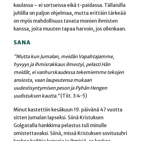
kaulassa – ei sortseissa eikä t-paidassa. Tällaisilla
juhlilla on paljon ohjelmaa, mutta erittäin tärkeää
on myös mahdollisuus tavata monien ihmisten
kanssa, joita muuten tapaa harvoin, jos ollenkaan.
SANA
”Mutta kun Jumalan, meidän Vapahtajamme,
hyvyys ja ihmisrakkaus ilmestyi, pelasti Hän
meidät, ei vanhurskaudessa tekemiemme tekojen
ansiosta, vaan laupeutensa mukaan
uudestisyntymisen peson ja Pyhän Hengen
uudistuksen kautta.”
(Tiit. 3:4-5)
Minut kastettiin kesäkuun 19. päivänä 47 vuotta
sitten Jumalan lapseksi. Siinä Kristuksen
Golgatalla hankkima pelastus tuli minulle
omistettavaksi. Siinä, missä Kristuksen sovitusuhri