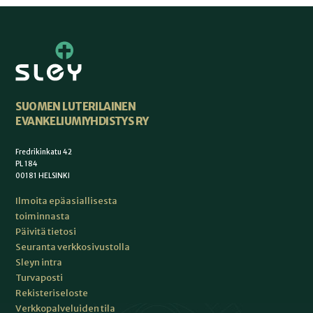
SUOMEN LUTERILAINEN
EVANKELIUMIYHDISTYS RY
Fredrikinkatu 42
PL 184
00181 HELSINKI
Ilmoita epäasiallisesta
toiminnasta
Päivitä tietosi
Seuranta verkkosivustolla
Sleyn intra
Turvaposti
Rekisteriseloste
Verkkopalveluiden tila