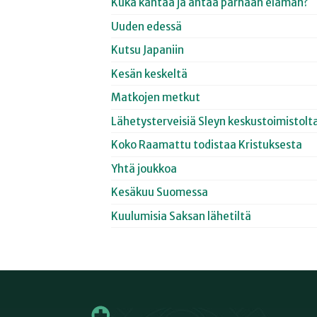
Kuka kantaa ja antaa parhaan elämän?
Uuden edessä
Kutsu Japaniin
Kesän keskeltä
Matkojen metkut
Lähetysterveisiä Sleyn keskustoimistolt
Koko Raamattu todistaa Kristuksesta
Yhtä joukkoa
Kesäkuu Suomessa
Kuulumisia Saksan lähetiltä