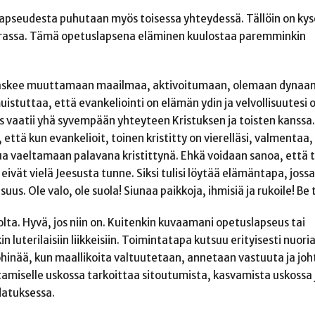
lapseudesta puhutaan myös toisessa yhteydessä. Tällöin on ky
varassa. Tämä opetuslapsena eläminen kuulostaa paremminkin
i käskee muuttamaan maailmaa, aktivoitumaan, olemaan dynaam
tuttaa, että evankeliointi on elämän ydin ja velvollisuutesi 
s vaatii yhä syvempään yhteyteen Kristuksen ja toisten kanssa. 
tä kun evankelioit, toinen kristitty on vierelläsi, valmentaa,
ua vaeltamaan palavana kristittynä. Ehkä voidaan sanoa, että 
 eivät vielä Jeesusta tunne. Siksi tulisi löytää elämäntapa, jossa
uus. Ole valo, ole suola! Siunaa paikkoja, ihmisiä ja rukoile! Be
olta. Hyvä, jos niin on. Kuitenkin kuvaamani opetuslapseus tai
luterilaisiin liikkeisiin. Toimintatapa kutsuu erityisesti nuoria
hinää, kun maallikoita valtuutetaan, annetaan vastuuta ja joh
amiselle uskossa tarkoittaa sitoutumista, kasvamista uskossa 
datuksessa.