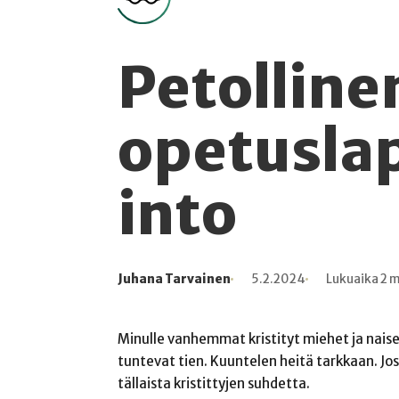
Petolline
opetusla
into
Juhana Tarvainen
5.2.2024
Lukuaika 2 
Kirjoittaja
Julkaistu
Lukuaika
Lukukertoja
Minulle vanhemmat kristityt miehet ja naise
tuntevat tien. Kuuntelen heitä tarkkaan. Jo
tällaista kristittyjen suhdetta.