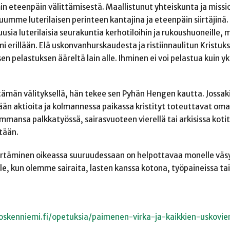
 eteenpäin välittämisestä. Maallistunut yhteiskunta ja missi
umme luterilaisen perinteen kantajina ja eteenpäin siirtäjinä
usia luterilaisia seurakuntia kerhotiloihin ja rukoushuoneille, 
iumi erillään. Elä uskonvanhurskaudesta ja ristiinnaulitun Kristuk
 pelastuksen ääreltä lain alle. Ihminen ei voi pelastua kuin yk
tämän välityksellä, hän tekee sen Pyhän Hengen kautta. Jossaki
hdään aktioita ja kolmannessa paikassa kristityt toteuttavat om
ansa palkkatyössä, sairasvuoteen vierellä tai arkisissa kotit
tään.
rtäminen oikeassa suuruudessaan on helpottavaa monelle väs
le, kun olemme sairaita, lasten kanssa kotona, työpaineissa tai
oskenniemi.fi/opetuksia/paimenen-virka-ja-kaikkien-uskovi