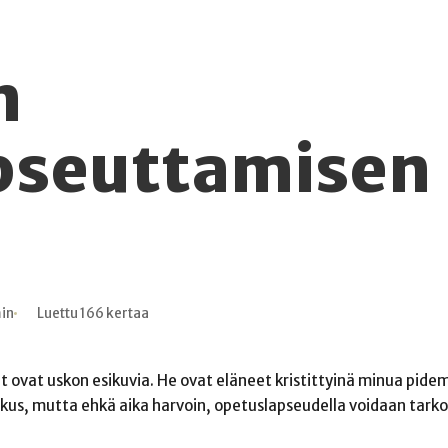
n
pseuttamisen
min
Luettu 166 kertaa
t ovat uskon esikuvia. He ovat eläneet kristittyinä minua pide
skus, mutta ehkä aika harvoin, opetuslapseudella voidaan tarko