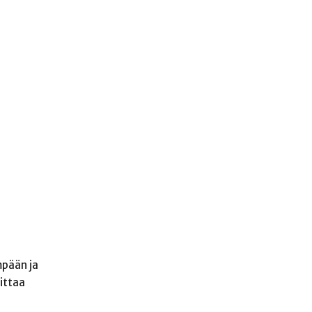
mpään ja
ittaa