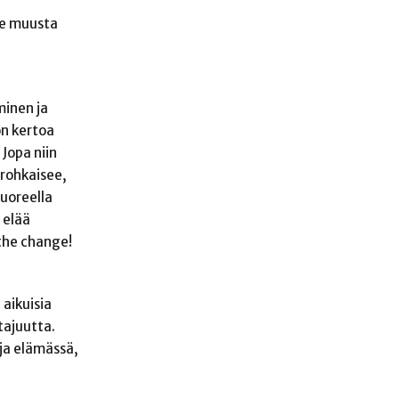
se muusta
inen ja
on kertoa
Jopa niin
 rohkaisee,
tuoreella
 elää
 the change!
 aikuisia
tajuutta.
ja elämässä,