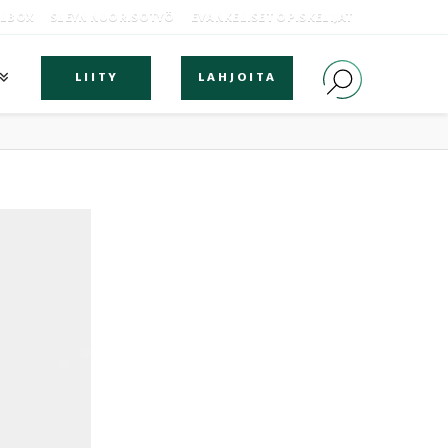
OLBOX
SLEYN NUORISOTYÖ
EVANKELISET OPISKELIJAT
LIITY
LAHJOITA