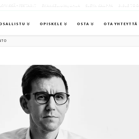
KYVISSÄ -FESTARIT
EVANKELIUMIJUHLA
SLEYN KAUPPA
BIBLE TO
OSALLISTU
OPISKELE
OSTA
OTA YHTEYTTÄ
INTO