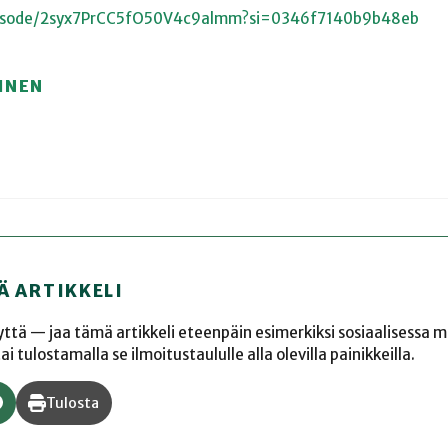
episode/2syx7PrCC5fO50V4c9almm?si=0346f7140b9b48eb
INEN
Ä ARTIKKELI
yyttä — jaa tämä artikkeli eteenpäin esimerkiksi sosiaalisessa 
 tulostamalla se ilmoitustaululle alla olevilla painikkeilla.
Tulosta