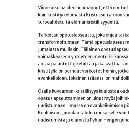
Viime aikoina olen huomannut, että opetus
kuin kristityn elämästä Kristuksen armon 
turboahdetulta elämänkristillisyydeltä.
Tarkoitan opetuslapseutta, joka ohjaa ta
transformoitumaan. Tämä opetuslapseus muis
Jumalasta muillekin. Tällainen opetuslapseu
voimakkaaseen yhteyteen mentorisi kanssa, et
antaa palautetta, kehittää ja kasvattaa sin
kristityllä on parhaat verkostot heihin, jotka
evankelioiden. Jokainen tsäänssi on mahdollis
Osalle kuvaamani kristillisyys kuulostaa oud
opetuslapseuttaminen on uinut myös joihinkin 
uudistumaan. Ilmassa on evankelioimisen pö
Kuuliaisuus Jumalan tahdon mukaiselle vaelt
uudistumista ja elämistä Pyhän Hengen joh