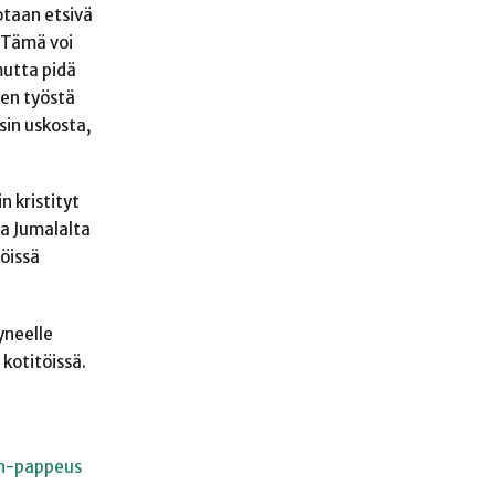
otaan etsivä
. Tämä voi
mutta p
idä
sen työstä
sin uskosta,
n kristityt
aa Jumalalta
öissä
yneelle
 kotitöissä.
en-pappeus