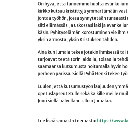
On hyvä, että tunnemme huolta evankeliumin
kirkko kutsuu kristittyjä ymmärtämään vastu
johtaa työhön, jossa synnytetään runsaasti u
silti elämässäsi ja uskossasi laki ja evankel
käsin.
Pyhityselämän korostuminen vie ihmisen
yksin armosta, yksin Kristuksen tähden.
Aina kun Jumala tekee jotakin ihmisessä tai 
tarjoavat teetä torin laidalla, toisaalla te
saamaansa kutsumusta hoitamalla hyvin homm
perheen parissa.
Siellä
Pyhä Henki tekee työ
Luulen, että kutsumustyön laajuuden ymmä
opetuslapseutetulle sekä kaikille meille muil
Juuri siellä palvellaan silloin Jumalaa.
Lue lisää samasta teemasta:
https://www.k