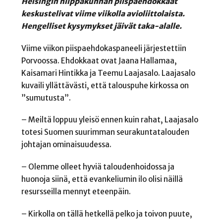
Helsingin hiippakunnan piispaehdokkaat
keskustelivat viime viikolla avioliittolaista.
Hengelliset kysymykset jäivät taka-alalle.
Viime viikon piispaehdokaspaneeli järjestettiin
Porvoossa. Ehdokkaat ovat Jaana Hallamaa,
Kaisamari Hintikka ja Teemu Laajasalo. Laajasalo
kuvaili yllättävästi, että talouspuhe kirkossa on
”sumutusta”.
– Meiltä loppuu yleisö ennen kuin rahat, Laajasalo
totesi Suomen suurimman seurakuntatalouden
johtajan ominaisuudessa.
– Olemme olleet hyviä taloudenhoidossa ja
huonoja siinä, että evankeliumin ilo olisi näillä
resursseilla mennyt eteenpäin.
– Kirkolla on tällä hetkellä pelko ja toivon puute,