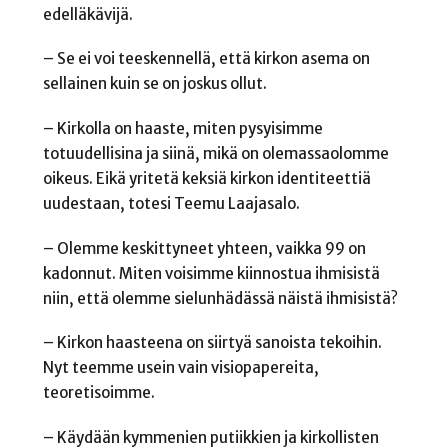
edelläkävijä.
– Se ei voi teeskennellä, että kirkon asema on
sellainen kuin se on joskus ollut.
– Kirkolla on haaste, miten pysyisimme
totuudellisina ja siinä, mikä on olemassaolomme
oikeus. Eikä yritetä keksiä kirkon identiteettiä
uudestaan, totesi Teemu Laajasalo.
– Olemme keskittyneet yhteen, vaikka 99 on
kadonnut. Miten voisimme kiinnostua ihmisistä
niin, että olemme sielunhädässä näistä ihmisistä?
– Kirkon haasteena on siirtyä sanoista tekoihin.
Nyt teemme usein vain visiopapereita,
teoretisoimme.
– Käydään kymmenien putiikkien ja kirkollisten