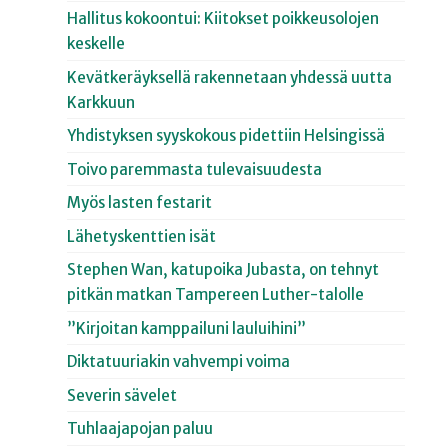
Hallitus kokoontui: Kiitokset poikkeusolojen
keskelle
Kevätkeräyksellä rakennetaan yhdessä uutta
Karkkuun
Yhdistyksen syyskokous pidettiin Helsingissä
Toivo paremmasta tulevaisuudesta
Myös lasten festarit
Lähetyskenttien isät
Stephen Wan, katupoika Jubasta, on tehnyt
pitkän matkan Tampereen Luther-talolle
”Kirjoitan kamppailuni lauluihini”
Diktatuuriakin vahvempi voima
Severin sävelet
Tuhlaajapojan paluu