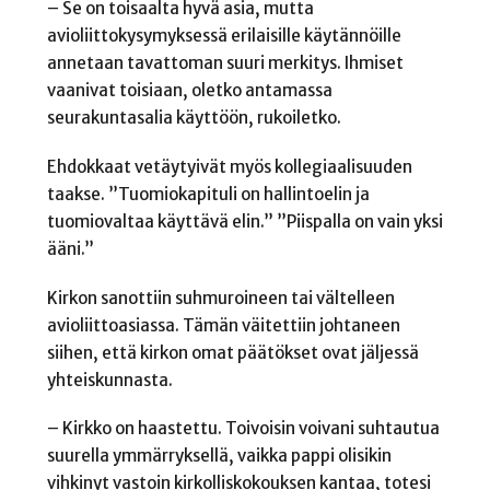
– Se on toisaalta hyvä asia, mutta
avioliittokysymyksessä erilaisille käytännöille
annetaan tavattoman suuri merkitys. Ihmiset
vaanivat toisiaan, oletko antamassa
seurakuntasalia käyttöön, rukoiletko.
Ehdokkaat vetäytyivät myös kollegiaalisuuden
taakse. ”Tuomiokapituli on hallintoelin ja
tuomiovaltaa käyttävä elin.” ”Piispalla on vain yksi
ääni.”
Kirkon sanottiin suhmuroineen tai vältelleen
avioliittoasiassa. Tämän väitettiin johtaneen
siihen, että kirkon omat päätökset ovat jäljessä
yhteiskunnasta.
– Kirkko on haastettu. Toivoisin voivani suhtautua
suurella ymmärryksellä, vaikka pappi olisikin
vihkinyt vastoin kirkolliskokouksen kantaa, totesi