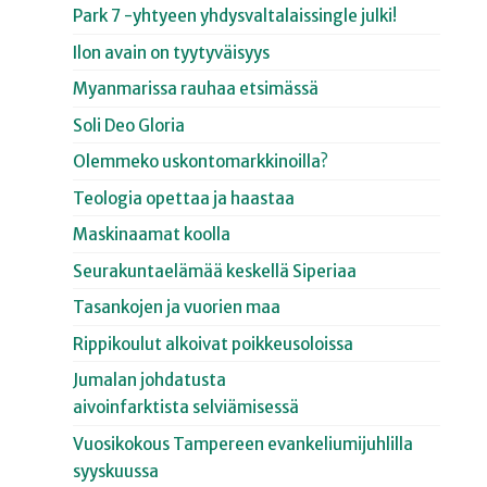
Park 7 -yhtyeen yhdysvaltalaissingle julki!
Ilon avain on tyytyväisyys
Myanmarissa rauhaa etsimässä
Soli Deo Gloria
Olemmeko uskontomarkkinoilla?
Teologia opettaa ja haastaa
Maskinaamat koolla
Seurakuntaelämää keskellä Siperiaa
Tasankojen ja vuorien maa
Rippikoulut alkoivat poikkeusoloissa
Jumalan johdatusta
aivoinfarktista selviämisessä
Vuosikokous Tampereen evankeliumijuhlilla
syyskuussa