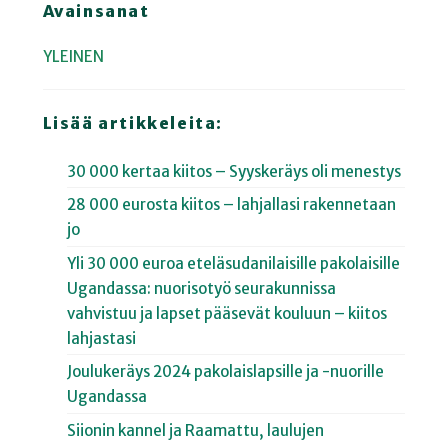
Avainsanat
YLEINEN
Lisää artikkeleita:
30 000 kertaa kiitos – Syyskeräys oli menestys
28 000 eurosta kiitos – lahjallasi rakennetaan
jo
Yli 30 000 euroa eteläsudanilaisille pakolaisille
Ugandassa: nuorisotyö seurakunnissa
vahvistuu ja lapset pääsevät kouluun – kiitos
lahjastasi
Joulukeräys 2024 pakolaislapsille ja -nuorille
Ugandassa
Siionin kannel ja Raamattu, laulujen