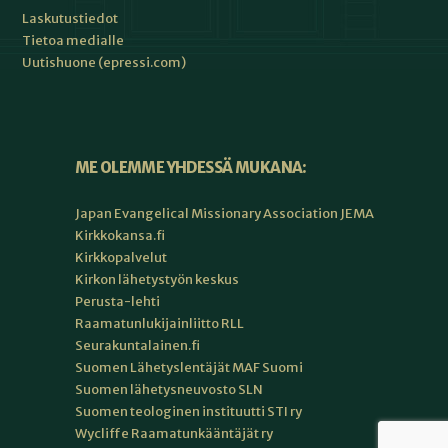
Laskutustiedot
Tietoa medialle
Uutishuone (epressi.com)
ME OLEMME YHDESSÄ MUKANA:
Japan Evangelical Missionary Association JEMA
Kirkkokansa.fi
Kirkkopalvelut
Kirkon lähetystyön keskus
Perusta-lehti
Raamatunlukijainliitto RLL
Seurakuntalainen.fi
Suomen Lähetyslentäjät MAF Suomi
Suomen lähetysneuvosto SLN
Suomen teologinen instituutti STI ry
Wycliffe Raamatunkääntäjät ry