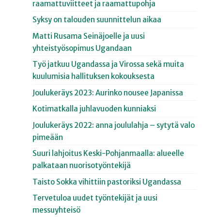
raamattuviitteet ja raamattupohja
Syksy on talouden suunnittelun aikaa
Matti Rusama Seinäjoelle ja uusi
yhteistyösopimus Ugandaan
Työ jatkuu Ugandassa ja Virossa sekä muita
kuulumisia hallituksen kokouksesta
Joulukeräys 2023: Aurinko nousee Japanissa
Kotimatkalla juhlavuoden kunniaksi
Joulukeräys 2022: anna joululahja – sytytä valo
pimeään
Suuri lahjoitus Keski-Pohjanmaalla: alueelle
palkataan nuorisotyöntekijä
Taisto Sokka vihittiin pastoriksi Ugandassa
Tervetuloa uudet työntekijät ja uusi
messuyhteisö