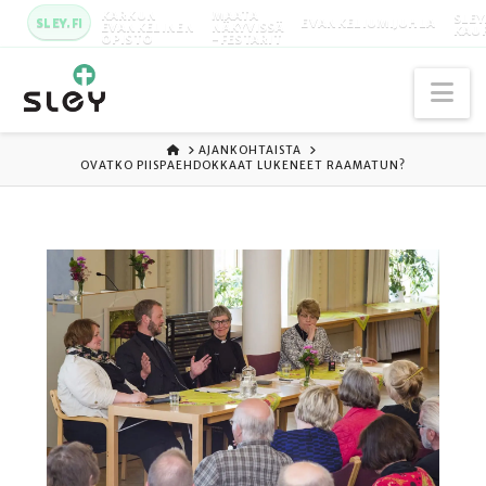
KARKUN
MAATA
SLEY
SLEY.FI
EVANKELIUMIJUHLA
EVANKELINEN
NÄKYVISSÄ
KAU
OPISTO
-FESTARIT
Na
ETUSIVU
AJANKOHTAISTA
OVATKO PIISPAEHDOKKAAT LUKENEET RAAMATUN?