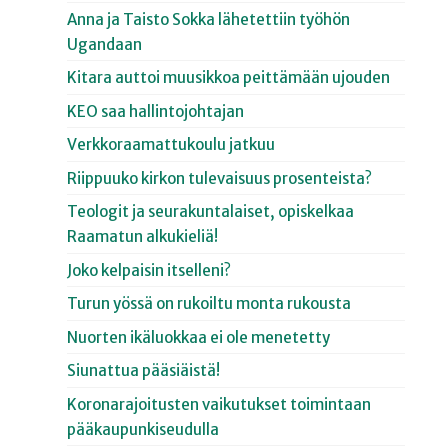
Anna ja Taisto Sokka lähetettiin työhön
Ugandaan
Kitara auttoi muusikkoa peittämään ujouden
KEO saa hallintojohtajan
Verkkoraamattukoulu jatkuu
Riippuuko kirkon tulevaisuus prosenteista?
Teologit ja seurakuntalaiset, opiskelkaa
Raamatun alkukieliä!
Joko kelpaisin itselleni?
Turun yössä on rukoiltu monta rukousta
Nuorten ikäluokkaa ei ole menetetty
Siunattua pääsiäistä!
Koronarajoitusten vaikutukset toimintaan
pääkaupunkiseudulla