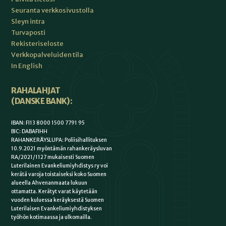
Seuranta verkkosivustolla
Sleyn intra
Turvaposti
Rekisteriseloste
Verkkopalveluiden tila
In English
RAHALAHJAT
(DANSKE BANK):
IBAN: FI13 8000 1500 7791 95
BIC: DABAFIHH
RAHANKERÄYSLUPA: Poliisihallituksen
10.9.2021 myöntämän rahankeräysluvan
RA/2021/1127 mukaisesti Suomen
Luterilainen Evankeliumiyhdistys ry voi
kerätä varoja toistaiseksi koko Suomen
alueella Ahvenanmaata lukuun
ottamatta. Kerätyt varat käytetään
vuoden kuluessa keräyksestä Suomen
Luterilaisen Evankeliumiyhdistyksen
työhön kotimaassa ja ulkomailla.