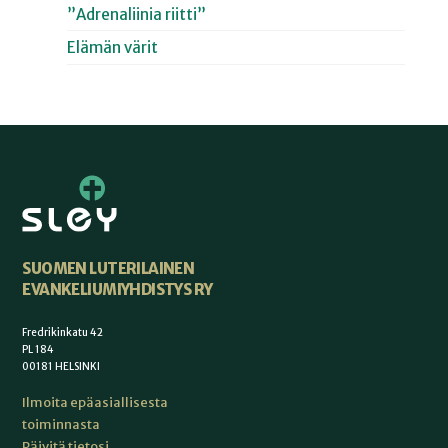
”Adrenaliinia riitti”
Elämän värit
SUOMEN LUTERILAINEN
EVANKELIUMIYHDISTYS RY
Fredrikinkatu 42
PL 184
00181 HELSINKI
Ilmoita epäasiallisesta
toiminnasta
Päivitä tietosi