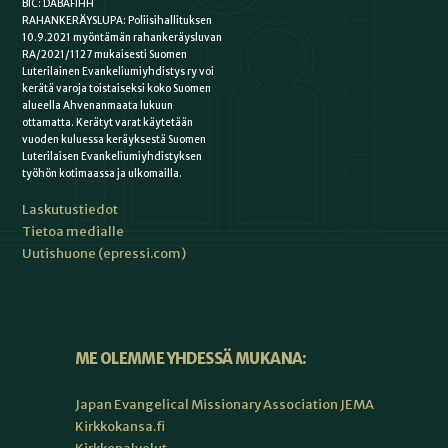
BIC: DABAFIHH
RAHANKERÄYSLUPA: Poliisihallituksen
10.9.2021 myöntämän rahankeräysluvan
RA/2021/1127 mukaisesti Suomen
Luterilainen Evankeliumiyhdistys ry voi
kerätä varoja toistaiseksi koko Suomen
alueella Ahvenanmaata lukuun
ottamatta. Kerätyt varat käytetään
vuoden kuluessa keräyksestä Suomen
Luterilaisen Evankeliumiyhdistyksen
työhön kotimaassa ja ulkomailla.
Laskutustiedot
Tietoa medialle
Uutishuone (epressi.com)
ME OLEMME YHDESSÄ MUKANA:
Japan Evangelical Missionary Association JEMA
Kirkkokansa.fi