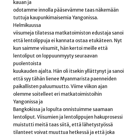
kauan ja
odotamme innolla pääsevämme taas näkemään
tuttuja kaupunkimaisemia Yangonissa.
Helmikuussa
viisumeja tilatessa matkatoimiston edustaja sanoi
että lentolippuja ei kannata ostaa etukäteen. Nyt
kun saimme viisumit, hän kertoi meille että
lentoliput on loppuunmyyty seuraavan
puolentoista
kuukauden ajalta. Hän oli itsekin yllättynyt ja sanoi
että syy tähän lienee Myanmarista paenneiden
paikallisten paluumuutto. Viime viikon ajan
olemme soitelleet eri matkatoimistoihin
Yangonissa ja
Bangkokissa ja lopulta onnistuimme saamaan
lentoliput. Viisumien ja lentolippujen hakuprosessi
muistutti meitä taas siitä, että lähetystyössä
tilanteet voivat muuttua hetkessä ja että joka