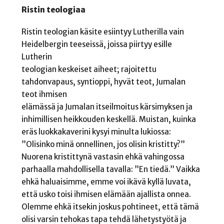
Ristin teologiaa
Ristin teologian käsite esiintyy Lutherilla vain
Heidelbergin teeseissä, joissa piirtyy esille
Lutherin
teologian keskeiset aiheet; rajoitettu
tahdonvapaus, syntioppi, hyvät teot, Jumalan
teot ihmisen
elämässä ja Jumalan itseilmoitus kärsimyksen ja
inhimillisen heikkouden keskellä. Muistan, kuinka
eräs luokkakaverini kysyi minulta lukiossa:
”Olisinko minä onnellinen, jos olisin kristitty?”
Nuorena kristittynä vastasin ehkä vahingossa
parhaalla mahdollisella tavalla: ”En tiedä.” Vaikka
ehkä haluaisimme, emme voi ikävä kyllä luvata,
että usko toisi ihmisen elämään ajallista onnea.
Olemme ehkä itsekin joskus pohtineet, että tämä
olisi varsin tehokas tapa tehdä lähetystyötä ja