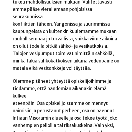
tukea mahdollisuuksien mukaan. Valitettavasti
emme pääse vierailemaan pohjoisissa
seurakunnissa
konfliktien tähden. Yangonissa ja suurimmissa
kaupungeissa on kuitenkin kuulemamme mukaan
rauhallisempaa ja turvallista, vaikka viime aikoina
on ollut todella pitkiä sähkö- ja vesikatkoksia.
Talojen vesipumput toimivat nimittäin sähköllä,
minkä takia sähkökatkoksen aikana vedenpaine on
matala eikä vesitankkeja voi täyttää.
Olemme pitäneet yhteyttä opiskelijoihimme ja
tiedämme, että pandemian aikanakin elämä
kulkee
eteenpäin. Osa opiskelijoistamme on mennyt
naimisiin ja perustanut perheen, osa on paennut
Intiaan Misoramin alueelle ja osa tekee työtä joko
vanhempien pelloilla tai riksakuskeina. Vain yksi,