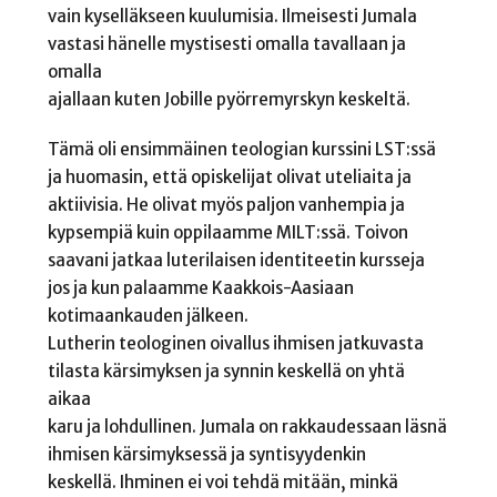
vain kyselläkseen kuulumisia. Ilmeisesti Jumala
vastasi hänelle mystisesti omalla tavallaan ja
omalla
ajallaan kuten Jobille pyörremyrskyn keskeltä.
Tämä oli ensimmäinen teologian kurssini LST:ssä
ja huomasin, että opiskelijat olivat uteliaita ja
aktiivisia. He olivat myös paljon vanhempia ja
kypsempiä kuin oppilaamme MILT:ssä. Toivon
saavani jatkaa luterilaisen identiteetin kursseja
jos ja kun palaamme Kaakkois-Aasiaan
kotimaankauden jälkeen.
Lutherin teologinen oivallus ihmisen jatkuvasta
tilasta kärsimyksen ja synnin keskellä on yhtä
aikaa
karu ja lohdullinen. Jumala on rakkaudessaan läsnä
ihmisen kärsimyksessä ja syntisyydenkin
keskellä. Ihminen ei voi tehdä mitään, minkä