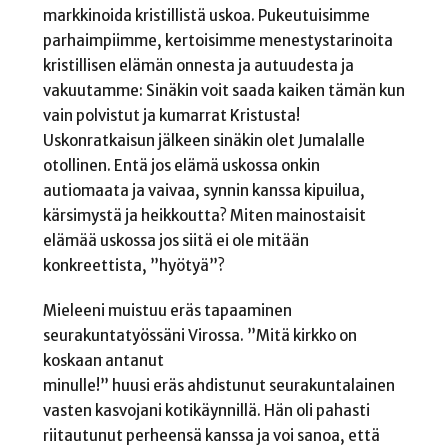
markkinoida kristillistä uskoa. Pukeutuisimme
parhaimpiimme, kertoisimme menestystarinoita
kristillisen elämän onnesta ja autuudesta ja
vakuutamme: Sinäkin voit saada kaiken tämän kun
vain polvistut ja kumarrat Kristusta!
Uskonratkaisun jälkeen sinäkin olet Jumalalle
otollinen. Entä jos elämä uskossa onkin
autiomaata ja vaivaa, synnin kanssa kipuilua,
kärsimystä ja heikkoutta? Miten mainostaisit
elämää uskossa jos siitä ei ole mitään
konkreettista, ”hyötyä”?
Mieleeni muistuu eräs tapaaminen
seurakuntatyössäni Virossa. ”Mitä kirkko on
koskaan antanut
minulle!” huusi eräs ahdistunut seurakuntalainen
vasten kasvojani kotikäynnillä. Hän oli pahasti
riitautunut perheensä kanssa ja voi sanoa, että