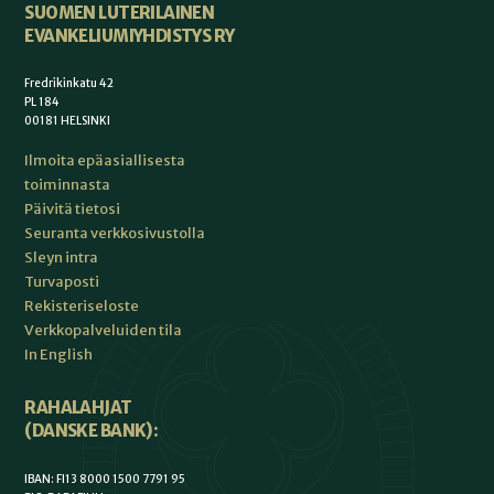
SUOMEN LUTERILAINEN
EVANKELIUMIYHDISTYS RY
Fredrikinkatu 42
PL 184
00181 HELSINKI
Ilmoita epäasiallisesta
toiminnasta
Päivitä tietosi
Seuranta verkkosivustolla
Sleyn intra
Turvaposti
Rekisteriseloste
Verkkopalveluiden tila
In English
RAHALAHJAT
(DANSKE BANK):
IBAN: FI13 8000 1500 7791 95