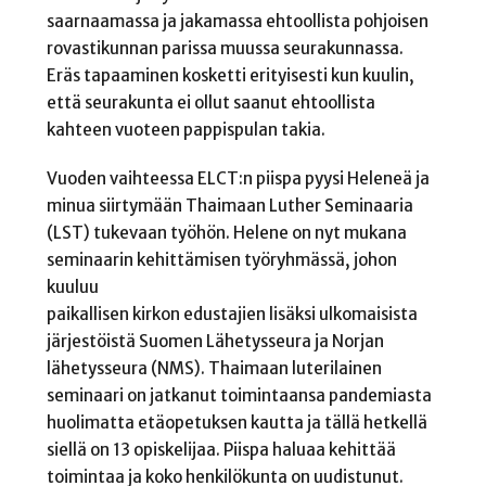
saarnaamassa ja jakamassa ehtoollista pohjoisen
rovastikunnan parissa muussa seurakunnassa.
Eräs tapaaminen kosketti erityisesti kun kuulin,
että seurakunta ei ollut saanut ehtoollista
kahteen vuoteen pappispulan takia.
Vuoden vaihteessa ELCT:n piispa pyysi Heleneä ja
minua siirtymään Thaimaan Luther Seminaaria
(LST) tukevaan työhön. Helene on nyt mukana
seminaarin kehittämisen työryhmässä, johon
kuuluu
paikallisen kirkon edustajien lisäksi ulkomaisista
järjestöistä Suomen Lähetysseura ja Norjan
lähetysseura (NMS). Thaimaan luterilainen
seminaari on jatkanut toimintaansa pandemiasta
huolimatta etäopetuksen kautta ja tällä hetkellä
siellä on 13 opiskelijaa. Piispa haluaa kehittää
toimintaa ja koko henkilökunta on uudistunut.