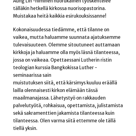
Aung Lin -niminen nuorukainen työskentelee
tälläkin hetkellä kirkossa nuorisopastorina.
Muistakaa heitä kaikkia esirukouksissanne!
Kokonaisuudessa tiedämme, että tilanne on
vaikea, mutta haluamme suunnata ajatuksemme
tulevaisuuteen. Olemme sitoutuneet auttamaan
kirkkoja ja haluamme olla myös läsnä tilanteessa,
jossa on vaikeaa. Opettaessani Lutherin ristin
teologian kurssia Bangkokissa Luther -
seminaarissa sain
muistutuksen siitä, että kärsimys kuuluu eräällä
lailla olennaisesti kirkon elämään tässä
maailmanajassa. Lähetystyö on rakkauden
palvelutyötä, rohkaisua, opettamista, julistamista
sekä sakramenttien jakamista tilanteessa kuin
tilanteessa. Olen varma siitä ettemme ole tällä
tiellä yksin.