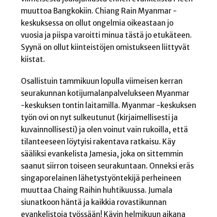
muuttoa Bangkokiin. Chiang Rain Myanmar -
keskuksessa on ollut ongelmia oikeastaan jo
vuosia ja piispa varoitti minua tästä jo etukäteen.
Syynä on ollut kiinteistöjen omistukseen liittyvät
kiistat.
Osallistuin tammikuun lopulla viimeisen kerran
seurakunnan kotijumalanpalvelukseen Myanmar
-keskuksen tontin laitamilla. Myanmar -keskuksen
työn ovi on nyt sulkeutunut (kirjaimellisesti ja
kuvainnollisesti) ja olen voinut vain rukoilla, että
tilanteeseen löytyisi rakentava ratkaisu. Käy
sääliksi evankelista Jamesia, joka on sittemmin
saanut siirron toiseen seurakuntaan. Onneksi eräs
singaporelainen lähetystyöntekijä perheineen
muuttaa Chaing Raihin huhtikuussa. Jumala
siunatkoon häntä ja kaikkia rovastikunnan
evankelistoja työssään! Kävin helmikuun aikana