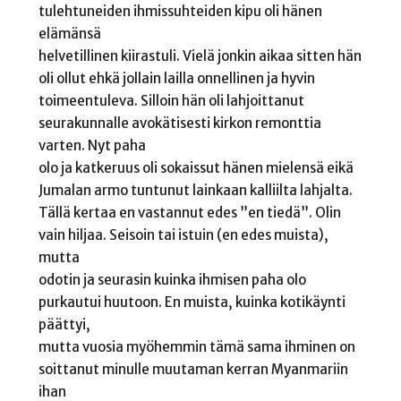
tulehtuneiden ihmissuhteiden kipu oli hänen
elämänsä
helvetillinen kiirastuli. Vielä jonkin aikaa sitten hän
oli ollut ehkä jollain lailla onnellinen ja hyvin
toimeentuleva. Silloin hän oli lahjoittanut
seurakunnalle avokätisesti kirkon remonttia
varten. Nyt paha
olo ja katkeruus oli sokaissut hänen mielensä eikä
Jumalan armo tuntunut lainkaan kalliilta lahjalta.
Tällä kertaa en vastannut edes ”en tiedä”. Olin
vain hiljaa. Seisoin tai istuin (en edes muista),
mutta
odotin ja seurasin kuinka ihmisen paha olo
purkautui huutoon. En muista, kuinka kotikäynti
päättyi,
mutta vuosia myöhemmin tämä sama ihminen on
soittanut minulle muutaman kerran Myanmariin
ihan