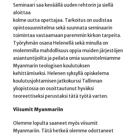
Seminaari saa keväällä uuden rehtorin ja siellä
aloittaa
kolme uutta opettajaa. Tarkoitus on uudistaa
opintosuunnitelma sekä suunnata seminaarin
toimintaa vastaamaan paremmin kirkon tarpeita.
Työryhmän osana Helenellä sekä minulla on
molemmilla mahdollisuus oppia muiden järjestöjen
asiantuntijoilta ja peilata omia suunnitelmiamme
Myanmarin teologisen koulutuksen
kehittämiseksi. Helenen syksyllä opiskelema
koulutusjohtamisen jatkokurssi Tallinnan
yliopistossa on osoittautunut hyväksi
teoreettiseksi perustaksi tätä työtä varten.
Viisumit Myanmariin
Olemme lopulta saaneet myös viisumit
Myanmariin. Tätä hetkeä olemme odottaneet