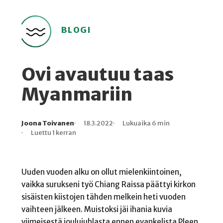
BLOGI
Ovi avautuu taas
Myanmariin
Joona Toivanen
18.3.2022
Lukuaika 6 min
Kirjoittaja
Julkaistu
Lukuaika
Lukukertoja
Luettu 1 kerran
Uuden vuoden alku on ollut mielenkiintoinen,
vaikka surukseni työ Chiang Raissa päättyi kirkon
sisäisten kiistojen tähden melkein heti vuoden
vaihteen jälkeen. Muistoksi jäi ihania kuvia
viimeisestä joulujuhlasta ennen evankelista Pleen