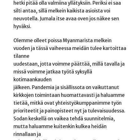
hetki pitää olla valmiina yllätyksiin. Periksi ei saa
silti antaa, sillä melkein kaikista asioista voi
neuvotella. Jumala itse avaa oven jos näkee sen
hyväksi.
Olemme olleet poissa Myanmarista melkein
vuoden ja tässä vaiheessa meidän tulee kartoittaa
tilanne
uudestaan, jotta voimme päättää, millä tavalla ja
missä voimme jatkaa työtä syksyllä
kotimaankauden
jälkeen. Pandemia ja sisällissota on vaikuttanut
kirkkojen toimintaan huomattavasti ja haluamme
tietää, mitkä ovat yhteistyökumppanimme työn
prioriteetit ja painopisteet nyt ja tulevaisuudessa.
Sodan keskellä on vaikea tehdä suunnitelmia,
mutta haluamme kuitenkin kulkea heidän
rinnallaan ja