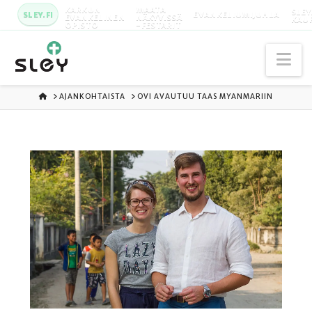
KARKUN
MAATA
SLEY
SLEY.FI
EVANKELIUMIJUHLA
EVANKELINEN
NÄKYVISSÄ
KAU
OPISTO
-FESTARIT
Na
ETUSIVU
AJANKOHTAISTA
OVI AVAUTUU TAAS MYANMARIIN