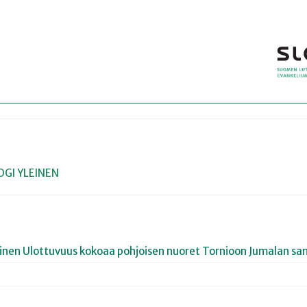
OGI
YLEINEN
joinen Ulottuvuus kokoaa pohjoisen nuoret Tornioon Jumalan san