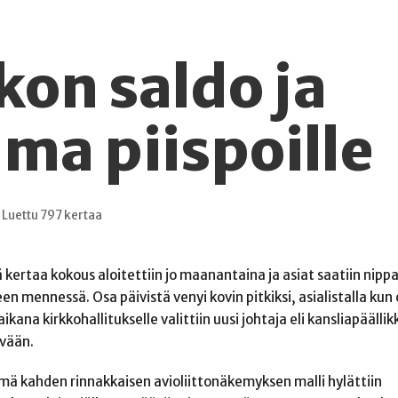
kon saldo ja
uma piispoille
Luettu 797 kertaa
ä kertaa kokous aloitettiin jo maanantaina ja asiat saatiin nipp
en mennessä. Osa päivistä venyi kovin pitkiksi, asialistalla kun 
ikana kirkkohallitukselle valittiin uusi johtaja eli kansliapäälli
vään.
ämä kahden rinnakkaisen avioliittonäkemyksen malli hylättiin