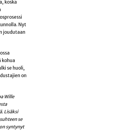
a, koska
a
osprosessi
kunnolla. Nyt
an joudutaan
jossa
ä kohua
ki se huoli,
edustajien on
a Wille
esta
ä. Lisäksi
 suhteen se
 on syntynyt