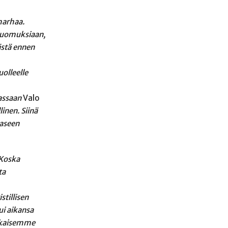
harhaa.
 luomuksiaan,
ästä ennen
olleelle
jassaan
Valo
inen. Siinä
aaseen
 Koska
ta
tillisen
ui aikansa
ohkaisemme