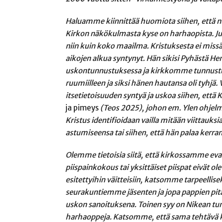
Haluamme kiinnittää huomiota siihen, että nuo
Kirkon näkökulmasta kyse on harhaopista. J
niin kuin koko maailma. Kristuksesta ei miss
aikojen alkua syntynyt. Hän sikisi Pyhästä He
uskontunnustuksessa ja kirkkomme tunnustu
ruumiilleen ja siksi hänen hautansa oli tyhjä
itsetietoisuuden syntyä ja uskoa siihen, että 
ja pimeys
(Teos 2025), johon em. Ylen ohjelm
Kristus identifioidaan vailla mitään viitta
astumiseensa tai siihen, että hän palaa kerran
Olemme tietoisia siitä, että kirkossamme eva
piispainkokous tai yksittäiset piispat eivät ole
esitettyihin väitteisiin, katsomme tarpeellis
seurakuntiemme jäsenten ja jopa pappien pitäv
uskon sanoituksena. Toinen syy on Nikean tu
harhaoppeja. Katsomme, että sama tehtävä k