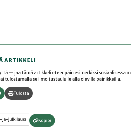
Ä ARTIKKELI
yyttä — jaa tämä artikkeli eteenpäin esimerkiksi sosiaalisessa 
 tulostamalla se ilmoitustaululle alla olevilla painikkeilla.
Tulosta
Kopioi