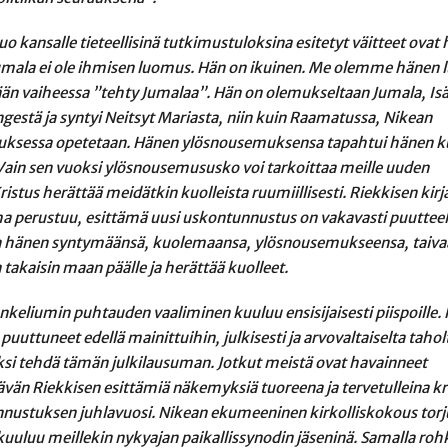
 kansalle tieteellisinä tutkimustuloksina esitetyt väitteet ovat 
umala ei ole ihmisen luomus. Hän on ikuinen. Me olemme hänen
ään vaiheessa ”tehty Jumalaa”. Hän on olemukseltaan Jumala, Is
ngestä ja syntyi Neitsyt Mariasta, niin kuin Raamatussa, Nikean
ksessa opetetaan. Hänen ylösnousemuksensa tapahtui hänen ku
. Vain sen vuoksi ylösnousemususko voi tarkoittaa meille uuden
Kristus herättää meidätkin kuolleista ruumiillisesti. Riekkisen kir
a perustuu, esittämä uusi uskontunnustus on vakavasti puutteell
uksia hänen syntymäänsä, kuolemaansa, ylösnousemukseensa, taiv
 takaisin maan päälle ja herättää kuolleet.
nkeliumin puhtauden vaaliminen kuuluu ensisijaisesti piispoille.
 puuttuneet edellä mainittuihin, julkisesti ja arvovaltaiselta tahol
eksi tehdä tämän julkilausuman. Jotkut meistä ovat havainneet
än Riekkisen esittämiä näkemyksiä tuoreena ja tervetulleina kris
nnustuksen juhlavuosi. Nikean ekumeeninen kirkolliskokous torj
uuluu meillekin nykyajan paikallissynodin jäseninä. Samalla r