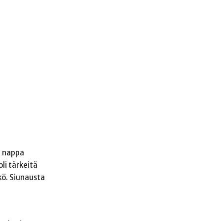
a nappa
oli tärkeitä
kkö. Siunausta