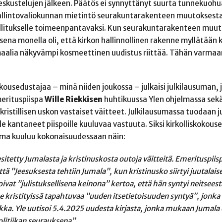
eskustelujen jälkeen. Päätös ei synnyttänyt suurta tunnekuohu
Hallintovaliokunnan mietintö seurakuntarakenteen muutoksest
hallitukselle toimeenpantavaksi. Kun seurakuntarakenteen muut
ena monella oli, että kirkon hallinnollinen rakenne myllätään 
rmaalia näkyvämpi kosmeettinen uudistus riittää. Tähän varma
ousedustajaa – minä niiden joukossa – julkaisi julkilausuman, 
merituspiispa
Wille Riekkisen
huhtikuussa Ylen ohjelmassa sek
ristillisen uskon vastaiset väitteet. Julkilausumassa tuodaan jul
 ole kantaneet piispoille kuuluvaa vastuuta. Siksi kirkolliskokous
suma kuuluu kokonaisuudessaan näin:
etty Jumalasta ja kristinuskosta outoja väitteitä. Emerituspiisp
tä ”Jeesuksesta tehtiin Jumala”, kun kristinusko siirtyi juutalais
koivat ”julistuksellisena keinona” kertoa, että hän syntyi neitseest
e kristityissä tapahtuvaa ”uuden itsetietoisuuden syntyä”, jonka
ikka. Yle uutisoi 5.4.2025 uudesta kirjasta, jonka mukaan Jumala
olitiikan seurauksena”.