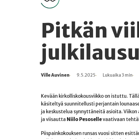
Pitkän vii
julkilaus
Ville Auvinen
9.5.2025
Lukuaika 3 min
Kirjoittaja
Julkaistu
Lukuaika
Lukukertoja
Kevään kirkolliskokousviikko on istuttu. Täll
käsiteltyä suunnitellusti perjantain lounaase
ja keskustelua synnyttäneitä asioita. Viikon a
ja viisautta
Niilo Pesoselle
vaativaan tehtä
Piispainkokouksen runsas vuosi sitten esitt