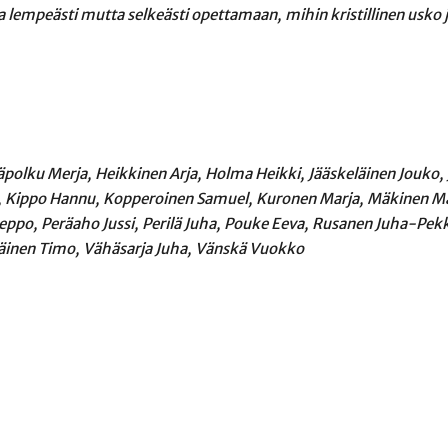
 lempeästi mutta selkeästi opettamaan, mihin kristillinen usko j
räpolku Merja, Heikkinen Arja, Holma Heikki, Jääskeläinen Jouko,
i, Kippo Hannu, Kopperoinen Samuel, Kuronen Marja, Mäkinen Ma
Seppo, Peräaho Jussi, Perilä Juha, Pouke Eeva, Rusanen Juha-Pekk
iläinen Timo, Vähäsarja Juha, Vänskä Vuokko