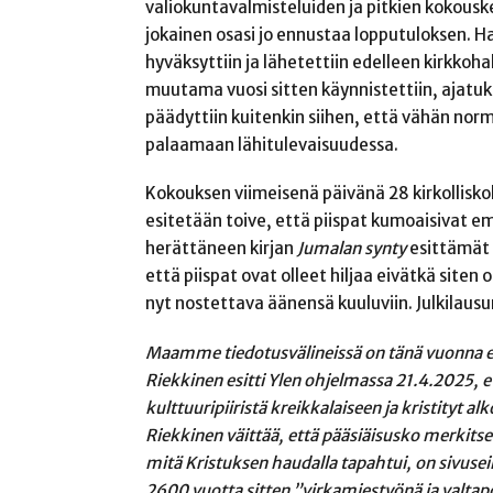
valiokuntavalmisteluiden ja pitkien kokousk
jokainen osasi jo ennustaa lopputuloksen. 
hyväksyttiin ja lähetettiin edelleen kirkko
muutama vuosi sitten käynnistettiin, ajatuks
päädyttiin kuitenkin siihen, että vähän no
palaamaan lähitulevaisuudessa.
Kokouksen viimeisenä päivänä 28 kirkolliskok
esitetään toive, että piispat kumoaisivat e
herättäneen kirjan
Jumalan synty
esittämät k
että piispat ovat olleet hiljaa eivätkä siten
nyt nostettava äänensä kuuluviin. Julkilau
Maamme tiedotusvälineissä on tänä vuonna esit
Riekkinen esitti Ylen ohjelmassa 21.4.2025, et
kulttuuripiiristä kreikkalaiseen ja kristityt al
Riekkinen väittää, että pääsiäisusko merkitse
mitä Kristuksen haudalla tapahtui, on sivuse
2600 vuotta sitten ”virkamiestyönä ja valtap