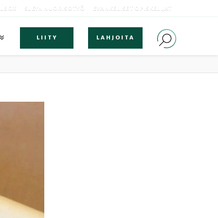
OLBOX
SLEYN NUORISOTYÖ
EVANKELISET OPISKELIJAT
LIITY
LAHJOITA