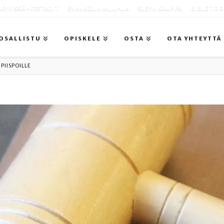
KYVISSÄ -FESTARIT
EVANKELIUMIJUHLA
SLEYN KAUPPA
BIBLE TO
OSALLISTU
OPISKELE
OSTA
OTA YHTEYTTÄ
PIISPOILLE