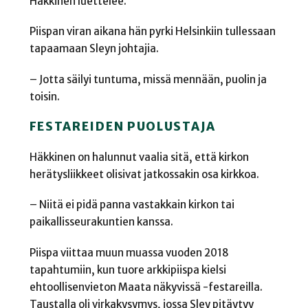
Häkkinen luettelee.
Piispan viran aikana hän pyrki Helsinkiin tullessaan
tapaamaan Sleyn johtajia.
– Jotta säilyi tuntuma, missä mennään, puolin ja
toisin.
FESTAREIDEN PUOLUSTAJA
Häkkinen on halunnut vaalia sitä, että kirkon
herätysliikkeet olisivat jatkossakin osa kirkkoa.
– Niitä ei pidä panna vastakkain kirkon tai
paikallisseurakuntien kanssa.
Piispa viittaa muun muassa vuoden 2018
tapahtumiin, kun tuore arkkipiispa kielsi
ehtoollisenvieton Maata näkyvissä -festareilla.
Taustalla oli virkakysymys, jossa Sley pitäytyy