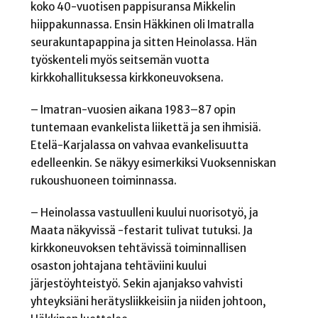
koko 40-vuotisen pappisuransa Mikkelin
hiippakunnassa. Ensin Häkkinen oli Imatralla
seurakuntapappina ja sitten Heinolassa. Hän
työskenteli myös seitsemän vuotta
kirkkohallituksessa kirkkoneuvoksena.
– Imatran-vuosien aikana 1983–87 opin
tuntemaan evankelista liikettä ja sen ihmisiä.
Etelä-Karjalassa on vahvaa evankelisuutta
edelleenkin. Se näkyy esimerkiksi Vuoksenniskan
rukoushuoneen toiminnassa.
– Heinolassa vastuulleni kuului nuorisotyö, ja
Maata näkyvissä -festarit tulivat tutuksi. Ja
kirkkoneuvoksen tehtävissä toiminnallisen
osaston johtajana tehtäviini kuului
järjestöyhteistyö. Sekin ajanjakso vahvisti
yhteyksiäni herätysliikkeisiin ja niiden johtoon,