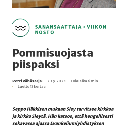
SANANSAATTAJA • VIIKON
NOSTO
Pommisuojasta
piispaksi
Petri Vähäsarja
20.9.2023
Lukuaika 6 min
Kirjoittaja
Julkaistu
Lukuaika
Lukukertoja
Luettu 13 kertaa
Seppo Häkkisen mukaan Sley tarvitsee kirkkoa
ja kirkko Sleytä. Hän katsoo, että hengellisesti
sekavassa ajassa Evankeliumiyhdistyksen