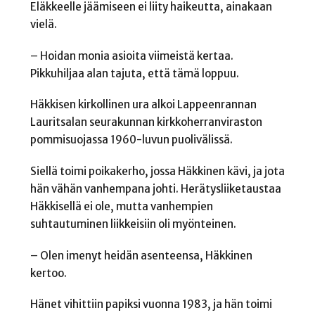
Eläkkeelle jäämiseen ei liity haikeutta, ainakaan
vielä.
– Hoidan monia asioita viimeistä kertaa.
Pikkuhiljaa alan tajuta, että tämä loppuu.
Häkkisen kirkollinen ura alkoi Lappeenrannan
Lauritsalan seurakunnan kirkkoherranviraston
pommisuojassa 1960-luvun puolivälissä.
Siellä toimi poikakerho, jossa Häkkinen kävi, ja jota
hän vähän vanhempana johti. Herätysliiketaustaa
Häkkisellä ei ole, mutta vanhempien
suhtautuminen liikkeisiin oli myönteinen.
– Olen imenyt heidän asenteensa, Häkkinen
kertoo.
Hänet vihittiin papiksi vuonna 1983, ja hän toimi