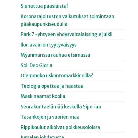
Siunattua pääsiäistä!
Koronarajoitusten vaikutukset toimintaan
pääkaupunkiseudulla
Park 7 -yhtyeen yhdysvaltalaissingle julki!
Ilon avain on tyytyväisyys
Myanmarissa rauhaa etsimässä
Soli Deo Gloria
Olemmeko uskontomarkkinoilla?
Teologia opettaa ja haastaa
Maskinaamat koolla
Seurakuntaelämää keskellä Siperiaa
Tasankojen ja vuorien maa
Rippikoulut alkoivat poikkeusoloissa
Jumalan johdatusta