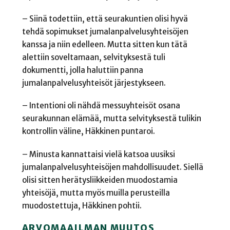
– Siinä todettiin, että seurakuntien olisi hyvä
tehdä sopimukset jumalanpalvelusyhteisöjen
kanssa ja niin edelleen. Mutta sitten kun tätä
alettiin soveltamaan, selvityksestä tuli
dokumentti, jolla haluttiin panna
jumalanpalvelusyhteisöt järjestykseen.
– Intentioni oli nähdä messuyhteisöt osana
seurakunnan elämää, mutta selvityksestä tulikin
kontrollin väline, Häkkinen puntaroi.
– Minusta kannattaisi vielä katsoa uusiksi
jumalanpalvelusyhteisöjen mahdollisuudet. Siellä
olisi sitten herätysliikkeiden muodostamia
yhteisöjä, mutta myös muilla perusteilla
muodostettuja, Häkkinen pohtii.
ARVOMAAILMAN MUUTOS