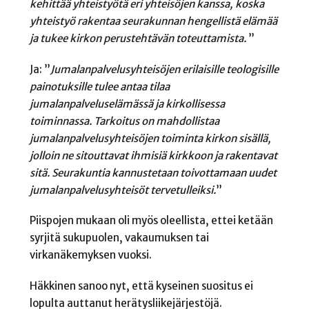
kehittää yhteistyötä eri yhteisöjen kanssa, koska
yhteistyö rakentaa seurakunnan hengellistä elämää
ja tukee kirkon perustehtävän toteuttamist
a.
”
Ja: ”
Jumalanpalvelusyhteisöjen erilaisille teologisille
painotuksille tulee antaa tilaa
jumalanpalveluselämässä ja kirkollisessa
toiminnassa. Tarkoitus on mahdollistaa
jumalanpalvelusyhteisöjen toiminta kirkon sisällä,
jolloin ne sitouttavat ihmisiä kirkkoon ja rakentavat
sitä. Seurakuntia kannustetaan toivottamaan uudet
jumalanpalvelusyhteisöt tervetulleiksi
.
”
Piispojen mukaan oli myös oleellista, ettei ketään
syrjitä
sukupuolen, vakaumuksen tai
virkanäkemyksen vuoksi.
Häkkinen sanoo nyt, että kyseinen suositus ei
lopulta auttanut herätysliikejärjestöjä.