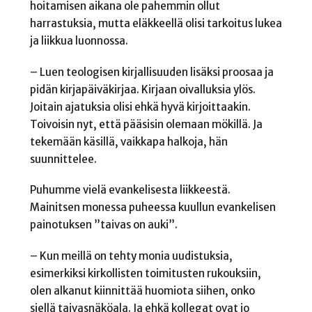
hoitamisen aikana ole pahemmin ollut
harrastuksia, mutta eläkkeellä olisi tarkoitus lukea
ja liikkua luonnossa.
– Luen teologisen kirjallisuuden lisäksi proosaa ja
pidän kirjapäiväkirjaa. Kirjaan oivalluksia ylös.
Joitain ajatuksia olisi ehkä hyvä kirjoittaakin.
Toivoisin nyt, että pääsisin olemaan mökillä. Ja
tekemään käsillä, vaikkapa halkoja, hän
suunnittelee.
Puhumme vielä evankelisesta liikkeestä.
Mainitsen monessa puheessa kuullun evankelisen
painotuksen ”taivas on auki”.
– Kun meillä on tehty monia uudistuksia,
esimerkiksi kirkollisten toimitusten rukouksiin,
olen alkanut kiinnittää huomiota siihen, onko
siellä taivasnäköala. Ja ehkä kollegat ovat jo