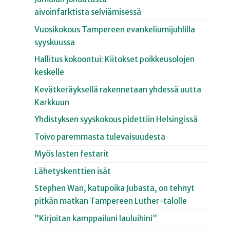
aivoinfarktista selviämisessä
Vuosikokous Tampereen evankeliumijuhlilla
syyskuussa
Hallitus kokoontui: Kiitokset poikkeusolojen
keskelle
Kevätkeräyksellä rakennetaan yhdessä uutta
Karkkuun
Yhdistyksen syyskokous pidettiin Helsingissä
Toivo paremmasta tulevaisuudesta
Myös lasten festarit
Lähetyskenttien isät
Stephen Wan, katupoika Jubasta, on tehnyt
pitkän matkan Tampereen Luther-talolle
”Kirjoitan kamppailuni lauluihini”