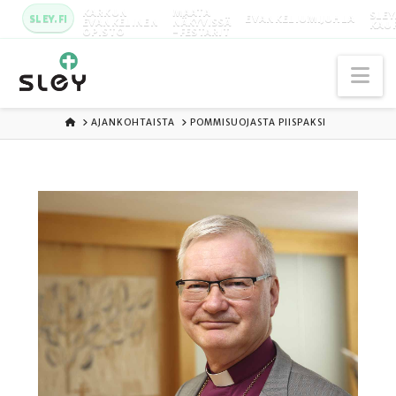
KARKUN
MAATA
SLEY
SLEY.FI
EVANKELIUMIJUHLA
EVANKELINEN
NÄKYVISSÄ
KAU
OPISTO
-FESTARIT
Na
ETUSIVU
AJANKOHTAISTA
POMMISUOJASTA PIISPAKSI