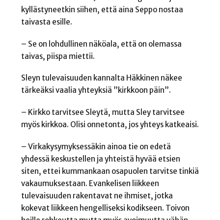
kyllästyneetkin siihen, että aina Seppo nostaa
taivasta esille.
– Se on lohdullinen näköala, että on olemassa
taivas, piispa miettii.
Sleyn tulevaisuuden kannalta Häkkinen näkee
tärkeäksi vaalia yhteyksiä ”kirkkoon päin”.
– Kirkko tarvitsee Sleytä, mutta Sley tarvitsee
myös kirkkoa. Olisi onnetonta, jos yhteys katkeaisi.
– Virkakysymyksessäkin ainoa tie on edetä
yhdessä keskustellen ja yhteistä hyvää etsien
siten, ettei kummankaan osapuolen tarvitse tinkiä
vakaumuksestaan.
Evankelisen liikkeen
tulevaisuuden rakentavat ne ihmiset, jotka
kokevat liikkeen hengelliseksi kodikseen.
Toivon