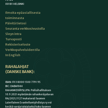
00181 HELSINKI
Ilmoita epäasiallisesta
toiminnasta
Päivitä tietosi
Seuranta verkkosivustolla
Sleyn intra
Turvaposti
Rekisteriseloste
Verkkopalveluiden tila
In English
RAHALAHJAT
(DANSKE BANK):
IBAN: FI13 8000 1500 7791 95
BIC: DABAFIHH
RAHANKERÄYSLUPA: Poliisihallituksen
10.9.2021 myöntämän rahankeräysluvan
RA/2021/1127 mukaisesti Suomen
Luterilainen Evankeliumiyhdistys ry voi
kerätä varoja toistaiseksi koko Suomen