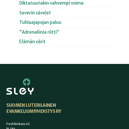
Diktatuuriakin vahvempi voima
Severin sävelet
Tuhlaajapojan paluu
”Adrenaliinia riitti”
Elämän värit
SUOMEN LUTERILAINEN
EVANKELIUMIYHDISTYS RY
Fredrikinkatu 42
PL 184