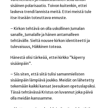
sisäinen polarisaatio. Toivon kuitenkin, ettei
laskeva trendi lannista meitä. Ettei meistä tule
itse itseään toteuttava ennuste.
– Kirkon tehtävä on olla uskollinen Jumalan
sanalle, Jumalalle ja hänen antamalleen
tehtävälle. Sieltä nousee kirkon identiteetti ja
tulevaisuus, Häkkinen toteaa.
Hänestä olisi tärkeää, ettei kirkko ”käperry
sisäänpäin”.
– Siis siten, että siitä tulisi samanmielisten
sisäänpäin lämpiävä joukko. Meidät on lähetetty
tekemään kaikki kansat Jeesuksen opetuslapsiksi.
Tässä tehtävässä Kristus on luvannut joka päivä
olla meidän kanssamme.