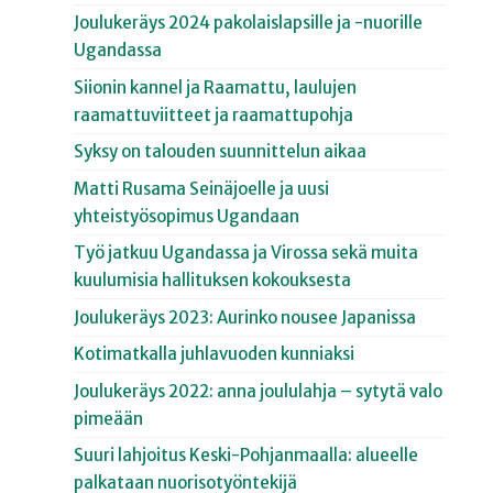
Joulukeräys 2024 pakolaislapsille ja -nuorille
Ugandassa
Siionin kannel ja Raamattu, laulujen
raamattuviitteet ja raamattupohja
Syksy on talouden suunnittelun aikaa
Matti Rusama Seinäjoelle ja uusi
yhteistyösopimus Ugandaan
Työ jatkuu Ugandassa ja Virossa sekä muita
kuulumisia hallituksen kokouksesta
Joulukeräys 2023: Aurinko nousee Japanissa
Kotimatkalla juhlavuoden kunniaksi
Joulukeräys 2022: anna joululahja – sytytä valo
pimeään
Suuri lahjoitus Keski-Pohjanmaalla: alueelle
palkataan nuorisotyöntekijä