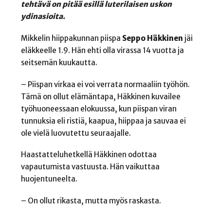
tehtävä on pitää esillä luterilaisen uskon
ydinasioita.
Mikkelin hiippakunnan piispa
Seppo Häkkinen
jäi
eläkkeelle 1.9. Hän ehti olla virassa 14 vuotta ja
seitsemän kuukautta.
– Piispan virkaa ei voi verrata normaaliin työhön.
Tämä on ollut elämäntapa, Häkkinen kuvailee
työhuoneessaan elokuussa, kun piispan viran
tunnuksia eli ristiä, kaapua, hiippaa ja sauvaa ei
ole vielä luovutettu seuraajalle.
Haastatteluhetkellä Häkkinen odottaa
vapautumista vastuusta. Hän vaikuttaa
huojentuneelta.
– On ollut rikasta, mutta myös raskasta.