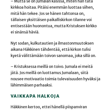
– Mutta se on Jumalan käsissä, miten hän tätä
kirkkoa hoitaa. Pitäisi enemmän luottaa siihen,
mitä hän tekee. Jos se hänen tahtonsa on,
tällaisen yksittäisen paikalliskirkon tilanne voi
entisestään huonontua, mutta Kristuksen kirkko
ei sinänsä häviä.
Nyt sodan, kulkutautien ja ilmastonmuutoksen
aikana Häkkinen tähdentää, että kirkon tulisi
kyetä välittämään toivon sanomaa, joka sillä on.
– Kristuksessa meillä on toivo. Jumala ei meitä
jätä. Jos meillä on luottamus Jumalaan, siitä
nousee motivaatio toimia tulevaisuuden hyväksi ja
lähimmäisen parhaaksi.
VAIKKAPA HALKOJA
Häkkinen kertoo, ettei hänellä piispanviran