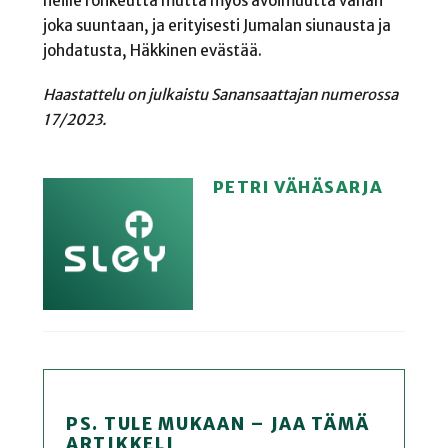
heille rohkeutta mutta myös avoimuutta vähän
joka suuntaan, ja erityisesti Jumalan siunausta ja
johdatusta, Häkkinen evästää.
Haastattelu on julkaistu Sanansaattajan numerossa
17/2023.
PETRI VÄHÄSARJA
PS. TULE MUKAAN – JAA TÄMÄ
ARTIKKELI