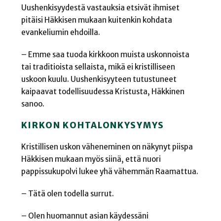
Uushenkisyydestä vastauksia etsivät ihmiset
pitäisi Häkkisen mukaan kuitenkin kohdata
evankeliumin ehdoilla.
– Emme saa tuoda kirkkoon muista uskonnoista
tai traditioista sellaista, mikä ei kristilliseen
uskoon kuulu. Uushenkisyyteen tutustuneet
kaipaavat todellisuudessa Kristusta, Häkkinen
sanoo.
KIRKON KOHTALONKYSYMYS
Kristillisen uskon väheneminen on näkynyt piispa
Häkkisen mukaan myös siinä, että nuori
pappissukupolvi lukee yhä vähemmän Raamattua.
– Tätä olen todella surrut.
– Olen huomannut asian käydessäni