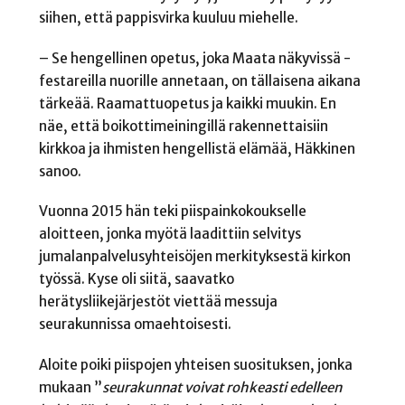
siihen, että pappisvirka kuuluu miehelle.
– Se hengellinen opetus, joka Maata näkyvissä -
festareilla nuorille annetaan, on tällaisena aikana
tärkeää. Raamattuopetus ja kaikki muukin. En
näe, että boikottimeiningillä rakennettaisiin
kirkkoa ja ihmisten hengellistä elämää, Häkkinen
sanoo.
Vuonna 2015 hän teki piispainkokoukselle
aloitteen, jonka myötä laadittiin selvitys
jumalanpalvelusyhteisöjen merkityksestä kirkon
työssä. Kyse oli siitä, saavatko
herätysliikejärjestöt viettää messuja
seurakunnissa omaehtoisesti.
Aloite poiki piispojen yhteisen suosituksen, jonka
mukaan ”
seurakunnat voivat rohkeasti edelleen