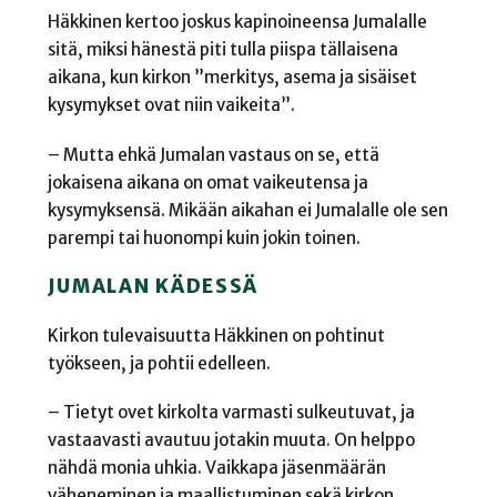
Häkkinen kertoo joskus kapinoineensa Jumalalle
sitä, miksi hänestä piti tulla piispa tällaisena
aikana, kun kirkon ”merkitys, asema ja sisäiset
kysymykset ovat niin vaikeita”.
– Mutta ehkä Jumalan vastaus on se, että
jokaisena aikana on omat vaikeutensa ja
kysymyksensä. Mikään aikahan ei Jumalalle ole sen
parempi tai huonompi kuin jokin toinen.
JUMALAN KÄDESSÄ
Kirkon tulevaisuutta Häkkinen on pohtinut
työkseen, ja pohtii edelleen.
– Tietyt ovet kirkolta varmasti sulkeutuvat, ja
vastaavasti avautuu jotakin muuta. On helppo
nähdä monia uhkia. Vaikkapa jäsenmäärän
väheneminen ja maallistuminen sekä kirkon