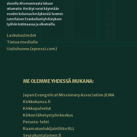
alueella Ahvenanmaata lukuun
ottamatta. Kerätyt varat käytetään
vuoden kuluessa keräyksestä Suomen
Luterilaisen Evankeliumiyhdistyksen
työhön kotimaassa ja ulkomailla.
Laskutustiedot
Tietoa medialle
Uutishuone (epressi.com)
ME OLEMME YHDESSÄ MUKANA:
Japan Evangelical Missionary Association JEMA
Kirkkokansa.fi
Kirkkopalvelut
Kirkon lähetystyön keskus
Perusta-lehti
Raamatunlukijainliitto RLL
Seurakuntalainen.fi