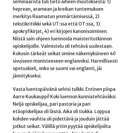
seminaarista tuli tieto aiheen muutoksesta: 1)
heprean, aramean ja kreikan tuntemuksen
merkitys Raamatun ymmärtämisessä, 2)
tekstikritiikki sekä UT:ssa että OT:ssa, 3)
apokryfikirjat, 4) eri kirjojen kanonisoiminen.
Niistä sain ohjeen luennoida maisteritutkinnon
opiskelijoille. Valmistelu oli tehtävä uudestaan.
Kokosin tärkeät seikat omine näkemyksineen 40
sivuiseen monisteeseen englanniksi. Harmillisesti
opetuskieli, onko se suomi vai englanti, jäi
jännitykseksi.
Vasta luentopäivänä selvisi tulkki. Entinen piispa
Aarre Kuukauppi! Koki luennon kunniatehtäväksi.
Neljä opiskelijaa, pari pastoria ja pari
etäopiskelijaa oli läsnä. Aika oli tiukka. Loppua
kohden vauhtia oli pidettävä ja jouduin jättää
jotkut seikat. Välillä yritin pyytää opiskelijoilta