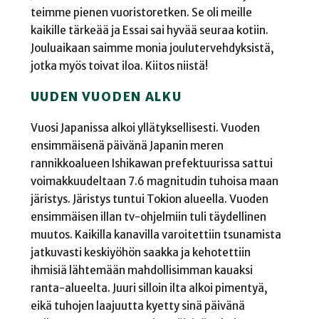
teimme pienen vuoristoretken. Se oli meille
kaikille tärkeää ja Essai sai hyvää seuraa kotiin.
Jouluaikaan saimme monia joulutervehdyksistä,
jotka myös toivat iloa. Kiitos niistä!
UUDEN VUODEN ALKU
Vuosi Japanissa alkoi yllätyksellisesti. Vuoden
ensimmäisenä päivänä Japanin meren
rannikkoalueen Ishikawan prefektuurissa sattui
voimakkuudeltaan 7.6 magnitudin tuhoisa maan
järistys. Järistys tuntui Tokion alueella. Vuoden
ensimmäisen illan tv-ohjelmiin tuli täydellinen
muutos. Kaikilla kanavilla varoitettiin tsunamista
jatkuvasti keskiyöhön saakka ja kehotettiin
ihmisiä lähtemään mahdollisimman kauaksi
ranta-alueelta. Juuri silloin ilta alkoi pimentyä,
eikä tuhojen laajuutta kyetty sinä päivänä