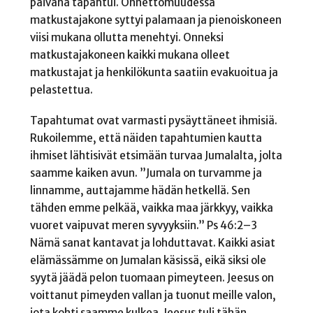
päivänä tapahtui. Onnettomuudessa
matkustajakone syttyi palamaan ja pienoiskoneen
viisi mukana ollutta menehtyi. Onneksi
matkustajakoneen kaikki mukana olleet
matkustajat ja henkilökunta saatiin evakuoitua ja
pelastettua.
Tapahtumat ovat varmasti pysäyttäneet ihmisiä.
Rukoilemme, että näiden tapahtumien kautta
ihmiset lähtisivät etsimään turvaa Jumalalta, jolta
saamme kaiken avun. ”Jumala on turvamme ja
linnamme, auttajamme hädän hetkellä. Sen
tähden emme pelkää, vaikka maa järkkyy, vaikka
vuoret vaipuvat meren syvyyksiin.” Ps 46:2–3
Nämä sanat kantavat ja lohduttavat. Kaikki asiat
elämässämme on Jumalan käsissä, eikä siksi ole
syytä jäädä pelon tuomaan pimeyteen. Jeesus on
voittanut pimeyden vallan ja tuonut meille valon,
jota kohti saamme kulkea. Jeesus tuli tähän