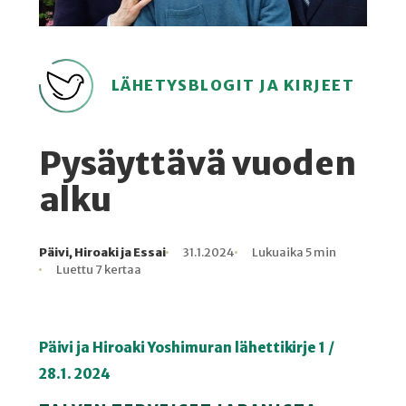
LÄHETYSBLOGIT JA KIRJEET
Pysäyttävä vuoden
alku
Päivi, Hiroaki ja Essai
31.1.2024
Lukuaika 5 min
Kirjoittaja
Julkaistu
Lukuaika
Lukukertoja
Luettu 7 kertaa
Päivi ja Hiroaki Yoshimuran lähettikirje 1 /
28.1. 2024