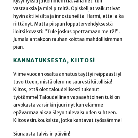
kysymyksiä ja kommenttia. Aina heti tuli
vastauksia ja mielipiteitä. Opiskelijat vaikuttivat
hyvin aktiivisilta ja innostuneilta. Harmi, ettei aika
riittänyt. Mutta piispan lopputervehdyksestä
iloitsi kovasti: ”Tule joskus opettamaan meitä!”.
Jumala antakoon rauhan koittaa mahdollisimman
pian.
KANNATUKSESTA, KIITOS!
Viime vuoden osalta annatus täyttyi reippaasti yli
tavoitteen, mistä olemme suuresti kiitollisia!
Kiitos, että olet taloudellisesti tukenut
työtämme! Taloudellinen vapaaehtoinen tuki on
arvokasta varsinkin juuri nyt kun elämme
epävarmaa aikaa Sleyn tulevaisuuden suhteen.
Kiitos esirukouksista, jotka kantavat työssämme!
Siunausta talvisiin päiviin!