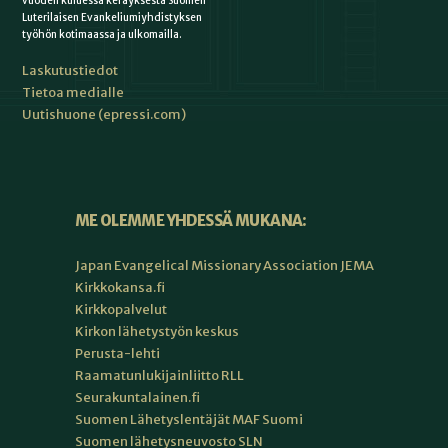
vuoden kuluessa keräyksestä Suomen
Luterilaisen Evankeliumiyhdistyksen
työhön kotimaassa ja ulkomailla.
Laskutustiedot
Tietoa medialle
Uutishuone (epressi.com)
ME OLEMME YHDESSÄ MUKANA:
Japan Evangelical Missionary Association JEMA
Kirkkokansa.fi
Kirkkopalvelut
Kirkon lähetystyön keskus
Perusta-lehti
Raamatunlukijainliitto RLL
Seurakuntalainen.fi
Suomen Lähetyslentäjät MAF Suomi
Suomen lähetysneuvosto SLN