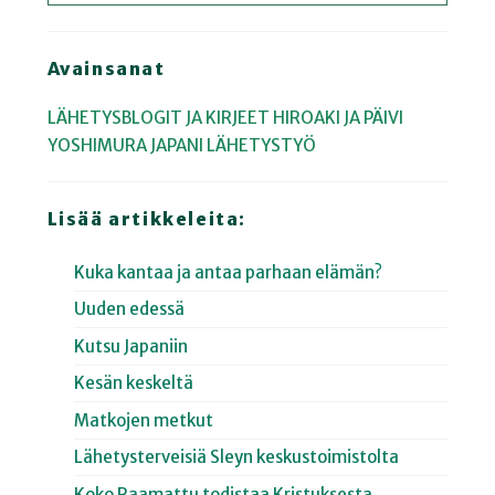
Avainsanat
LÄHETYSBLOGIT JA KIRJEET
HIROAKI JA PÄIVI
YOSHIMURA
JAPANI
LÄHETYSTYÖ
Lisää artikkeleita:
Kuka kantaa ja antaa parhaan elämän?
Uuden edessä
Kutsu Japaniin
Kesän keskeltä
Matkojen metkut
Lähetysterveisiä Sleyn keskustoimistolta
Koko Raamattu todistaa Kristuksesta