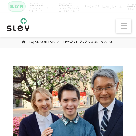
KARKUN
MAATA
SLEY
SLEY.FI
EVANKELIUMIJUHLA
EVANKELINEN
NÄKYVISSÄ
KAU
OPISTO
-FESTARIT
Na
ETUSIVU
AJANKOHTAISTA
PYSÄYTTÄVÄ VUODEN ALKU