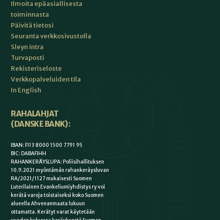
Ilmoita epäasiallisesta
toiminnasta
Päivitä tietosi
Seuranta verkkosivustolla
Sleyn intra
Turvaposti
Rekisteriseloste
Verkkopalveluiden tila
In English
RAHALAHJAT
(DANSKE BANK):
IBAN: FI13 8000 1500 7791 95
BIC: DABAFIHH
RAHANKERÄYSLUPA: Poliisihallituksen
10.9.2021 myöntämän rahankeräysluvan
RA/2021/1127 mukaisesti Suomen
Luterilainen Evankeliumiyhdistys ry voi
kerätä varoja toistaiseksi koko Suomen
alueella Ahvenanmaata lukuun
ottamatta. Kerätyt varat käytetään