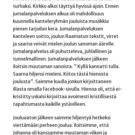
turhaksi. Kirkko alkoi täyttyä hyvissä ajoin. Ennen
jumalanpalveluksen alkua oli mahdollisuus
kuunnella kanteleryhmän jouluista musiikkia
pienen tarjoilun kera. Jumalanpalveluksen
kanteleen soitto, joulun Raamatun tekstit, virret
ja saarna veivät mielen joulun sanoman äärelle.
Jumalanpalvelus oli puhutteleva, juhlallinen ja
tunnelmallinen. Jumalanpalveluksen jälkeen
iloitsin muutaman sanoista. ” Kyllä kannatti tulla.
Saarna hiljensi mieleni. Kiitos tästä hienosta
joulusta”. Saimme kuulla jonkun kirjoittaneen
illasta omalla Facebook-sivulla. Hienoa oli, että ei-
kristitty uskalsi kirjoittaa avoimesti kristillisestä
tapahtumasta kaikille ystävilleen.
Jouluaaton jälkeen saimme hiljentyä hetkeksi
viettämään perheen joulua. Iloitsimme, että
Johanna oli kanssamme muutaman viikon ja