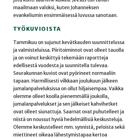
maailmaan valoksi, kuten Johanneksen
evankeliumin ensimmäisessä luvussa sanotaan.
TYÖKUVIOISTA
Tammikuu on sujunut kevätkauden suunnittelussa
ja valmisteluissa. Piiritoiminnot ovat olleet tauolla
ja on voinut keskittyä tekemään raportteja
edellisestä vuodesta ja suunnitella tulevaa.
Seurakunnan kuviot ovat pyörineet normaaliin
tapaan. Harmillisesti vilkkaan joulukuun jälkeen
jumalanpalveluksissa on ollut hiljaisempaa. Vaikka
olemme olleet koolla pienemmällä joukolla,
jumalanpalvelukset ja sen jälkeiset kahvihetket
ovat olleet siunattuja. Saarnat ovat puhutelleet ja
niistä on noussut hyviä hedelmällisiä keskusteluja.
Olemme keskustelleet mm. synnistä, peloista sekä
miettineet oikeaa lähestymistapaa kertoa