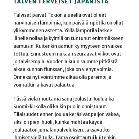
TALVEN TERVEISET JAPANISTA
Talviset päivät Tokion alueella ovat olleet
harvinaisen lämpimiä, kun päivälämpötila on ollut
yli kymmenen astetta. Yöllä lämpötila laskee
lähelle nollaa ja kylmiä on tuntunut enimmäkseen
aamuisin. Kuitenkin aamun kylmyyteen on vaikea
tottua. Ennusteen mukaan seuraavat viikot ovat
jo talvisempia. Vuoden alkuun saimme pitkästä
aikaa kunnon flunssan, joka on vienyt voimia.
Onneksi nyt vointimme alkaa olla parempi ja
voimatkin alkavat palautua.
Tässä vielä muutama sana joulusta. Jouluaika
Suomi-kirkolla oli kaikin puolin onnistunut.
Tilaisuudet ennen joulua keräsivät paljon väkeä,
siksi oli pieni huoli, kuinka mahtaa käydä
jouluaaton jumalanpalveluksen. Jaksavatko
ihmiset vielä tulla. Tämä osoittautui kuitenkin