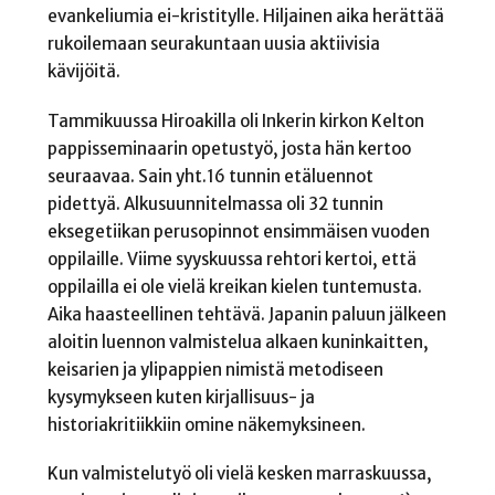
evankeliumia ei-kristitylle. Hiljainen aika herättää
rukoilemaan seurakuntaan uusia aktiivisia
kävijöitä.
Tammikuussa Hiroakilla oli Inkerin kirkon Kelton
pappisseminaarin opetustyö, josta hän kertoo
seuraavaa. Sain yht.16 tunnin etäluennot
pidettyä. Alkusuunnitelmassa oli 32 tunnin
eksegetiikan perusopinnot ensimmäisen vuoden
oppilaille. Viime syyskuussa rehtori kertoi, että
oppilailla ei ole vielä kreikan kielen tuntemusta.
Aika haasteellinen tehtävä. Japanin paluun jälkeen
aloitin luennon valmistelua alkaen kuninkaitten,
keisarien ja ylipappien nimistä metodiseen
kysymykseen kuten kirjallisuus- ja
historiakritiikkiin omine näkemyksineen.
Kun valmistelutyö oli vielä kesken marraskuussa,