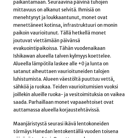
paikantamaan. Seuraavina päivinä tuhojen
mittavuus on alkanut selvitä. Ihmisiä on
menehtynyt ja loukkaantunut, monet ovat
menettäneet kotinsa, infrastruktuuri on monin
paikoin vaurioitunut. Tällä hetkellä monet
joutuvat viettämään päivänsä
evakuointipaikoissa. Tähän vuodenaikaan
Ishikawan alueella talven kylmyys koettelee.
Alueella lämpötila laskee alle +0 ja lunta on
satanut aiheuttaen vaurioituneiden talojen
luhistumista. Alueen väestöltä puuttuu vettä,
sähköä ja ruokaa. Teiden vaurioitumisien vuoksi
joillekin alueille ruoka- ja vesitoimituksia on vaikea
saada. Parhaillaan monet vapaaehtoiset ovat
auttamassa alueella korjaustehtävissä.
Maanjäristystä seurasi ikävä lentokoneiden
törmäys Hanedan lentokentällä vuoden toisena