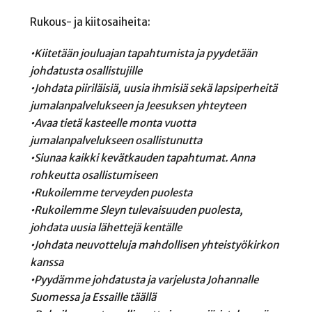
Rukous- ja kiitosaiheita:
•Kiitetään jouluajan tapahtumista ja pyydetään
johdatusta osallistujille
•Johdata piiriläisiä, uusia ihmisiä sekä lapsiperheitä
jumalanpalvelukseen ja Jeesuksen yhteyteen
•Avaa tietä kasteelle monta vuotta
jumalanpalvelukseen osallistunutta
•Siunaa kaikki kevätkauden tapahtumat. Anna
rohkeutta osallistumiseen
•Rukoilemme terveyden puolesta
•Rukoilemme Sleyn tulevaisuuden puolesta,
johdata uusia lähettejä kentälle
•Johdata neuvotteluja mahdollisen yhteistyökirkon
kanssa
•Pyydämme johdatusta ja varjelusta Johannalle
Suomessa ja Essaille täällä