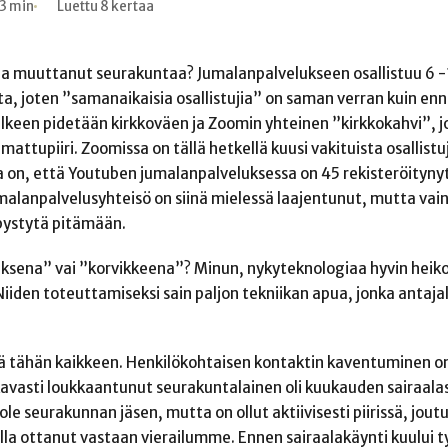
3 min
Luettu 8 kertaa
ja muuttanut seurakuntaa? Jumalanpalvelukseen osallistuu 6 
a, joten ”samanaikaisia osallistujia” on saman verran kuin en
lkeen pidetään kirkkoväen ja Zoomin yhteinen ”kirkkokahvi”, j
mattupiiri. Zoomissa on tällä hetkellä kuusi vakituista osallistu
asia on, että Youtuben jumalanpalveluksessa on 45 rekisteröitynyt
jumalanpalvelusyhteisö on siinä mielessä laajentunut, mutta vain
 pystytä pitämään.
sena” vai ”korvikkeena”? Minun, nykyteknologiaa hyvin heiko
Niiden toteuttamiseksi sain paljon tekniikan apua, jonka antajal
yä tähän kaikkeen. Henkilökohtaisen kontaktin kaventuminen o
vasti loukkaantunut seurakuntalainen oli kuukauden sairaalas
le seurakunnan jäsen, mutta on ollut aktiivisesti piirissä, joutu
olla ottanut vastaan vierailumme. Ennen sairaalakäynti kuului 