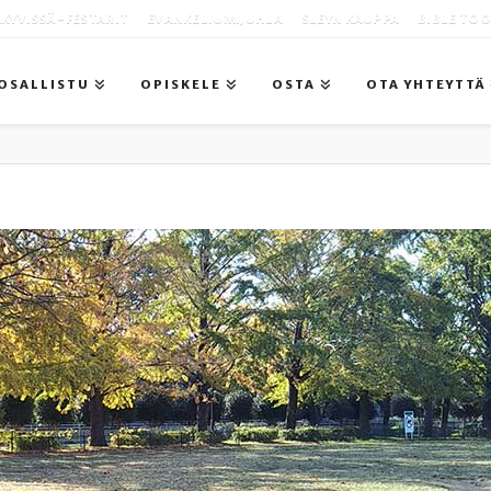
KYVISSÄ -FESTARIT
EVANKELIUMIJUHLA
SLEYN KAUPPA
BIBLE TO
OSALLISTU
OPISKELE
OSTA
OTA YHTEYTTÄ