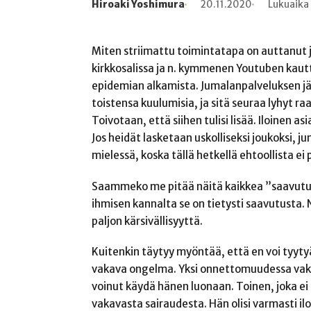
Hiroaki Yoshimura
20.11.2020
Lukuaika 
Kirjoittaja
Julkaistu
Lukuaika
Lukukertoja
Miten striimattu toimintatapa on auttanut 
kirkkosalissa ja n. kymmenen Youtuben kautt
epidemian alkamista. Jumalanpalveluksen jä
toistensa kuulumisia, ja sitä seuraa lyhyt raa
Toivotaan, että siihen tulisi lisää. Iloinen 
Jos heidät lasketaan uskolliseksi joukoksi, 
mielessä, koska tällä hetkellä ehtoollista ei
Saammeko me pitää näitä kaikkea ”saavutuk
ihmisen kannalta se on tietysti saavutusta. 
paljon kärsivällisyyttä.
Kuitenkin täytyy myöntää, että en voi tyyt
vakava ongelma. Yksi onnettomuudessa vaka
voinut käydä hänen luonaan. Toinen, joka ei o
vakavasta sairaudesta. Hän olisi varmasti il