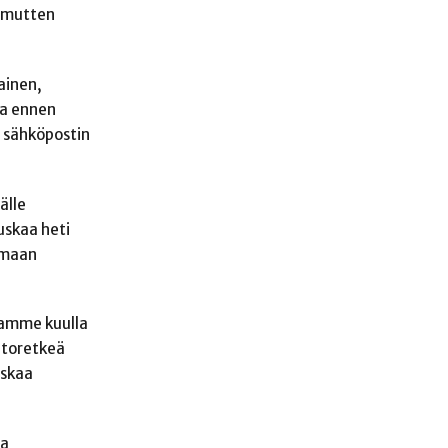
, mutten
ainen,
na ennen
uu sähköpostin
älle
uskaa heti
omaan
aamme kuulla
ntoretkeä
uskaa
na