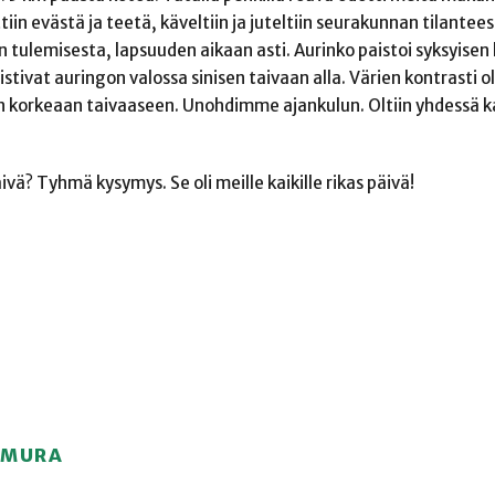
ttiin evästä ja teetä, käveltiin ja juteltiin seurakunnan tilantee
 tulemisesta, lapsuuden aikaan asti. Aurinko paistoi syksyisen
istivat auringon valossa sinisen taivaan alla. Värien kontrasti o
korkeaan taivaaseen. Unohdimme ajankulun. Oltiin yhdessä ka
vä? Tyhmä kysymys. Se oli meille kaikille rikas päivä!
IMURA