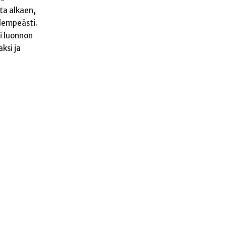
sta alkaen,
 lempeästi.
li luonnon
ksi ja