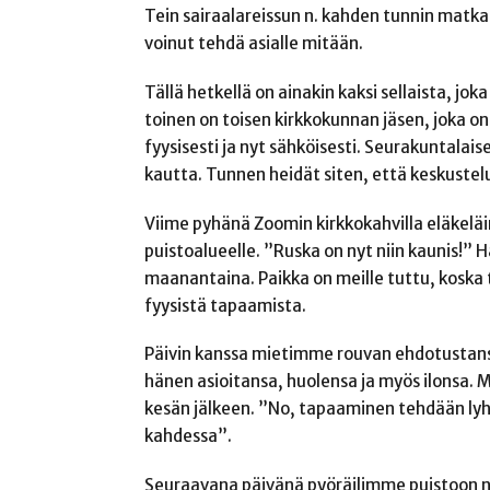
Tein sairaalareissun n. kahden tunnin matk
voinut tehdä asialle mitään.
Tällä hetkellä on ainakin kaksi sellaista, jo
toinen on toisen kirkkokunnan jäsen, joka 
fyysisesti ja nyt sähköisesti. Seurakuntalais
kautta. Tunnen heidät siten, että keskustel
Viime pyhänä Zoomin kirkkokahvilla eläkeläin
puistoalueelle. ”Ruska on nyt niin kaunis!”
maanantaina. Paikka on meille tuttu, koska
fyysistä tapaamista.
Päivin kanssa mietimme rouvan ehdotustans
hänen asioitansa, huolensa ja myös ilonsa. 
kesän jälkeen. ”No, tapaaminen tehdään lyhy
kahdessa”.
Seuraavana päivänä pyöräilimme puistoon n.