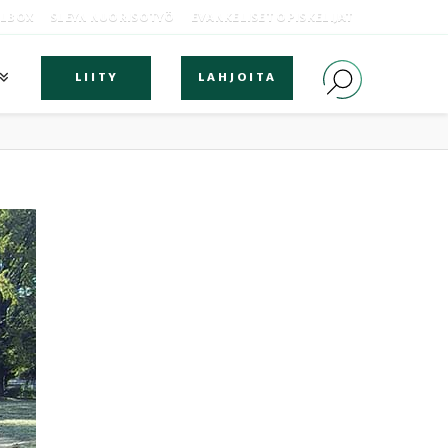
OLBOX
SLEYN NUORISOTYÖ
EVANKELISET OPISKELIJAT
LIITY
LAHJOITA