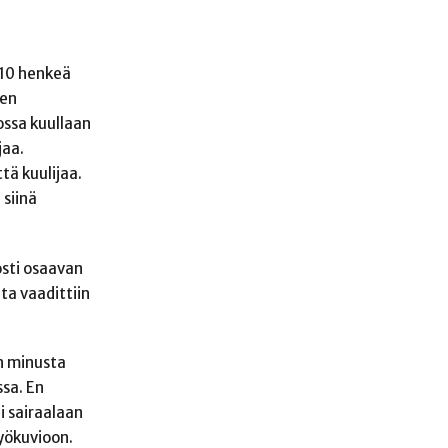
-10 henkeä
nen
ossa kuullaan
jaa.
tä kuulijaa.
 siinä
sti osaavan
ta vaadittiin
n minusta
sa. En
i sairaalaan
työkuvioon.