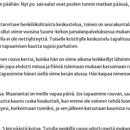
an päähän. Nyt po. sairaalat ovat puolen tunnin matkan päässä
ka tarvitsee henkilökohtaista keskustelua, toinen on seurakuntal
on ollut viime vuosina Suomi-kirkon jumalanpalveluksessa muka
ella ei ole nettiyhteyttä. Toiselle kristitylle keskustelu tapaht
u tapaamisen kautta sujuisi parhaiten.
en rouva kertoi, kuinka hän on viime aikana lenkkeillyt lähimm
 Hän jopa ehdotti minua ja Päiviä tulemaan mukaan katsomaan r
 tapasimme hänet siellä viime kesän alussa. Hän kaipaa nimen
a. Maanantai on meille vapaa päivä. Jos tapaamme rouvan, s
Mutta kaunis ruska houkutteli, kun emme ole voineet tehdä luo
esi, korkeintaan tunniksi, ja sen jälkeen katsotaan kaunista r
 5 km päästä kotoa. Tutulla penkillä rouva odotti meitä muka