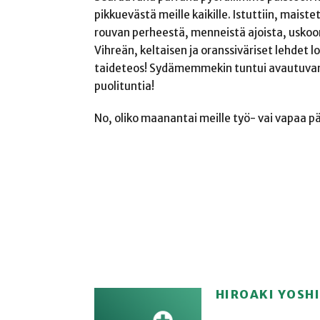
pikkuevästä meille kaikille. Istuttiin, maiste
rouvan perheestä, menneistä ajoista, uskoon
Vihreän, keltaisen ja oranssiväriset lehdet lo
taideteos! Sydämemmekin tuntui avautuvan 
puolituntia!
No, oliko maanantai meille työ- vai vapaa päi
HIROAKI YOSH