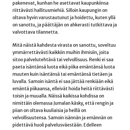
pakenevat, kunhan he asettavat kaupunkiinsa
riittävästi hallitusmiehiä. Silloin kaupungin on
oltava hyvin varustautunut ja hoidettu, kuten yllä
on sanottu, ja päättäjän on ahkerasti tutkittava ja
valvottava tilannetta.
Mitä näistä kahdesta virasta on sanottu, soveltuu
ymmärrettävästi kaikkiin muihin ihmisiin, joita
sitoo palvelutehtävä tai velvollisuus. Renki ei saa
paeta isäntänsä luota eikä piika emäntänsä luota
muuten kuin isäntänsä tai emäntänsä tietäen ja
luvalla. Samoin isäntä ei saa jättää renkiään eikä
emäntä piikaansa, elleivät hoida heitä riittävästi
toisin ja muualla. Näissä kaikissa kohdissa on
nimittäin olemassa Jumalan käsky, että rengin ja
piian on oltava kuuliaisia ja heillä on
velvollisuutensa. Samoin isännän ja emännän on
pidettävä huoli palvelusväestään. Edelleen