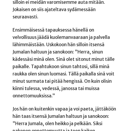
silloin ei meidän varomisemme auta mitään.
Jokaisen on siis ajateltava sydämessään
seuraavasti.
Ensimmäisessä tapauksessa hänellä on
velvollisuus jäädä kuolemanvaaraan ja palvella
lähimmäistään. Uskokoon hän silloin itsensä
Jumalan haltuun ja sanokoon: ”Herra, sinun
kädessäsi minä olen. Sinä olet sitonut minut tälle
paikalle. Tapahtukoon sinun tahtosi, sillä minä
raukka olen sinun luomasi. Tällä paikalla sinä voit
minut surmata tai pitää hengissä. On kuin olisin
kiinni tulessa, vedessä, janossa tai muissa
onnettomuuksissa.”
Jos hän on kuitenkin vapaa ja voi paeta, jättäköön
hän taas itsensä Jumalan haltuun ja sanokoon:
”Herra Jumala, olen heikko ja pelkään. Siksi
pakenen onnettomuutta ja teen kaiken