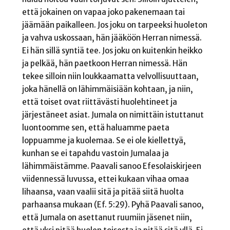
että jokainen on vapaa joko pakenemaan tai
jäämään paikalleen. Jos joku on tarpeeksi huoleton
ja vahva uskossaan, hän jääköön Herran nimessä.
Ei hän sillä syntiä tee. Jos joku on kuitenkin heikko
ja pelkää, hän paetkoon Herran nimessä. Hän
tekee silloin niin loukkaamatta velvollisuuttaan,
joka hänellä on lähimmäisiään kohtaan, ja niin,
että toiset ovat riittävästi huolehtineet ja
järjestäneet asiat. Jumala on nimittäin istuttanut
luontoomme sen, että haluamme paeta
loppuamme ja kuolemaa. Se ei ole kiellettyä,
kunhan se ei tapahdu vastoin Jumalaa ja
lähimmäistämme. Paavali sanoo Efesolaiskirjeen
viidennessä luvussa, ettei kukaan vihaa omaa
lihaansa, vaan vaalii sitä ja pitää siitä huolta
parhaansa mukaan (Ef. 5:29). Pyhä Paavali sanoo,
että Jumala on asettanut ruumiin jäsenet niin,