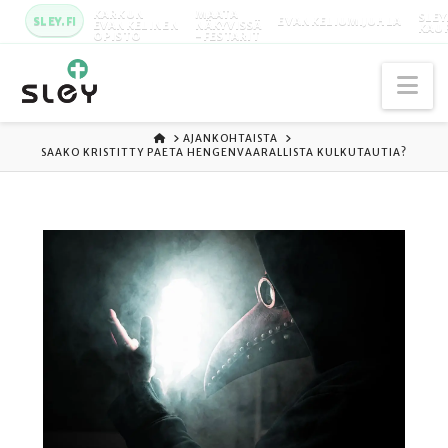
KARKUN
MAATA
SLEY
SLEY.FI
EVANKELIUMIJUHLA
EVANKELINEN
NÄKYVISSÄ
KAU
OPISTO
-FESTARIT
Na
ETUSIVU
AJANKOHTAISTA
SAAKO KRISTITTY PAETA HENGENVAARALLISTA KULKUTAUTIA?