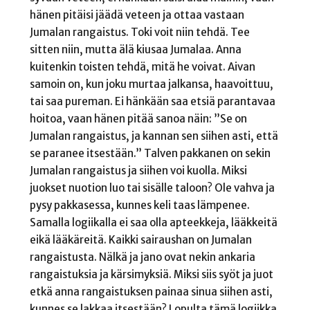
hänen pitäisi jäädä veteen ja ottaa vastaan
Jumalan rangaistus. Toki voit niin tehdä. Tee
sitten niin, mutta älä kiusaa Jumalaa. Anna
kuitenkin toisten tehdä, mitä he voivat. Aivan
samoin on, kun joku murtaa jalkansa, haavoittuu,
tai saa pureman. Ei hänkään saa etsiä parantavaa
hoitoa, vaan hänen pitää sanoa näin: ”Se on
Jumalan rangaistus, ja kannan sen siihen asti, että
se paranee itsestään.” Talven pakkanen on sekin
Jumalan rangaistus ja siihen voi kuolla. Miksi
juokset nuotion luo tai sisälle taloon? Ole vahva ja
pysy pakkasessa, kunnes keli taas lämpenee.
Samalla logiikalla ei saa olla apteekkeja, lääkkeitä
eikä lääkäreitä. Kaikki sairaushan on Jumalan
rangaistusta. Nälkä ja jano ovat nekin ankaria
rangaistuksia ja kärsimyksiä. Miksi siis syöt ja juot
etkä anna rangaistuksen painaa sinua siihen asti,
kunnes se lakkaa itsestään? Lopulta tämä logiikka