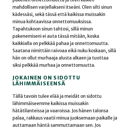
mahdollisen varjellakseni itseäni. Olen silti sinun
kädessäsi, sekä tässä että kaikissa muissakin
minua kohtaavissa onnettomuuksissa.
Tapahtukoon sinun tahtosi, sillä minun
pakenemiseni ei auta tässä mitään, koska
kaikkialla on pelkkää pahaa ja onnettomuutta.
Saatana nimittäin raivoaa eikä nuku koskaan, sillä
hän on ollut murhaaja alusta alkaen ja tuottaa
siksi pelkkää murhaa ja onnettomuutta.
JOKAINEN ON SIDOTTU
LÄHIMMÄISEENSÄ
Tällä tavoin tulee elää ja meidät on sidottu
lähimmäiseemme kaikissa muissakin
hätätilanteissa ja vaaroissa. Jos hänen talonsa
palaa, rakkaus vaatii minua juoksemaan paikalle ja
auttamaan häntä sammuttamaan sen. Jos