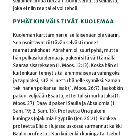
sellainen omaa tietään tuomitsematta sellaista,
joka ei niin tee tai ei voi tehdä.
PYHÄTKIN VÄISTIVÄT KUOLEMAA
Kuoleman karttaminen ei sellaisenaan ole väärin.
Sen osoittavat riittävän selvästi monet
raamatunkohdat. Abraham oli suuri pyhä, mutta
hän pelkäsi kuolemaa ja pakeni sitä väittämällä
Saaraa sisarekseen (1. Moos. 12:13). Koska hän ei
kuitenkaan tehnyt sitä lähimmäisensä vahingoksi
ja tappioksi, sitä ei luettu hänelle synniksi. Saman
teki hänen poikansa Iisak (1. Moos. 26:7). Jaakobkin
pakeni veljeään Esauta, ettei tulisi murhatuksi (1.
Moos. 27). Daavid pakeni Saulia ja Absalomia (1.
Sam. 19; 2. Sam. 15). Profeetta Uria pakeni
kuningas Jojakimia Egyptiin (Jer. 26:21). Rohkea
profeetta Elia oli lujassa uskossa surmannut kaikki
Baalin profeetat. Kun kuitenkin kuningatar Isebel