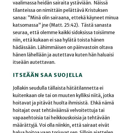
vaalimassa heidän sairaita ystäviään. Näissä
tilanteissa on nimittäin pelättävä Kristuksen
sanaa: ”Minä olin sairaana, ettekä käyneet minua
katsomassa” jne (Matt. 25:42). Tästä sanasta
seuraa, että olemme kaikki sidoksissa toisiimme
niin, että kukaan ei saa hylätä toista hänen
hädässään. Lähimmäisen on päinvastoin oltava
hänen lähellään ja autettava kuten hän haluaisi
itseään autettavan.
ITSEÄÄN SAA SUOJELLA
Jollakin seudulla tällaista hätätilannetta ei
kuitenkaan ole tai on muuten kylliksi niitä, jotka
hoitavat ja pitävät huolta ihmisistä. Ehkä nämä
hoitajat ovat tehtäväänsä velvoitettuja tai
vapaaehtoisia tai heikkouskoisia ja tehtävään
määrättyjä. Voi olla niinkin, että sairaat eivät
halua hoitoa vaan torjuvat sen. Silloin ajattelen,