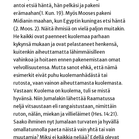
antoi etsiä häntä, hän pelkäsi ja pakeni
erämaahan(1. Kun. 19). Myös Mooses pakeni
Midianin maahan, kun Egyptin kuningas etsi häntä
(2. Moos. 2). Näitä ihmisiä on vielä paljon muitakin.
He kaikki ovat paenneet kuolemaa parhaan
kykynsä mukaan ja ovat pelastaneet henkensä,
kuitenkin aiheuttamatta lähimmäisilleen
vahinkoa ja hoitaen ennen pakenemistaan omat
velvollisuutensa. Mutta sanot ehkä, että nämä
esimerkit eivät puhu kuolemanhädästä tai
rutosta, vaan vainon aiheuttamasta kuolemasta.
Vastaan: Kuolema on kuolema, tuli se mistä
hyvänsä. Niin Jumalakin lähettää Raamatussa
neljä vitsaustaan eli rangaistustaan, nimittäin
ruton, nälän, miekan ja villieläimet (Hes. 14:21).
Saako ihminen nyt Jumalaan turvaten ja hyvällä
omallatunnolla paeta näistä vain yhtä tai vain
muutamia? Miksi ei kaikkia neljää? Edellä olevat