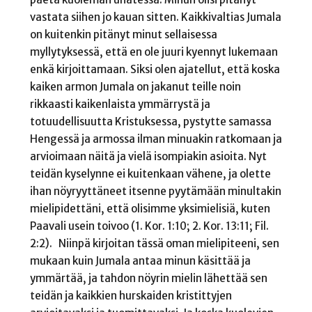
vastata siihen jo kauan sitten. Kaikkivaltias Jumala
on kuitenkin pitänyt minut sellaisessa
myllytyksessä, että en ole juuri kyennyt lukemaan
enkä kirjoittamaan. Siksi olen ajatellut, että koska
kaiken armon Jumala on jakanut teille noin
rikkaasti kaikenlaista ymmärrystä ja
totuudellisuutta Kristuksessa, pystytte samassa
Hengessä ja armossa ilman minuakin ratkomaan ja
arvioimaan näitä ja vielä isompiakin asioita. Nyt
teidän kyselynne ei kuitenkaan vähene, ja olette
ihan nöyryyttäneet itsenne pyytämään minultakin
mielipidettäni, että olisimme yksimielisiä, kuten
Paavali usein toivoo (1. Kor. 1:10; 2. Kor. 13:11; Fil.
2:2). Niinpä kirjoitan tässä oman mielipiteeni, sen
mukaan kuin Jumala antaa minun käsittää ja
ymmärtää, ja tahdon nöyrin mielin lähettää sen
teidän ja kaikkien hurskaiden kristittyjen