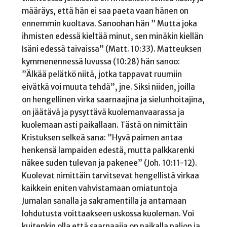
määräys, että hän ei saa paeta vaan hänen on
ennemmin kuoltava. Sanoohan hän ” Mutta joka
ihmisten edessä kieltää minut, sen minäkin kiellän
Isäni edessä taivaissa” (Matt. 10:33). Matteuksen
kymmenennessä luvussa (10:28) hän sanoo:
”Älkää pelätkö niitä, jotka tappavat ruumiin
eivätkä voi muuta tehdä”, jne. Siksi niiden, joilla
on hengellinen virka saarnaajina ja sielunhoitajina,
on jäätävä ja pysyttävä kuolemanvaarassa ja
kuolemaan asti paikallaan. Tästä on nimittäin
Kristuksen selkeä sana: ”Hyvä paimen antaa
henkensä lampaiden edestä, mutta palkkarenki
näkee suden tulevan ja pakenee” (Joh. 10:11-12).
Kuolevat nimittäin tarvitsevat hengellistä virkaa
kaikkein eniten vahvistamaan omiatuntoja
Jumalan sanalla ja sakramentilla ja antamaan
lohdutusta voittaakseen uskossa kuoleman. Voi
kuitenkin olla että saarnaajia on paikalla paljon ja