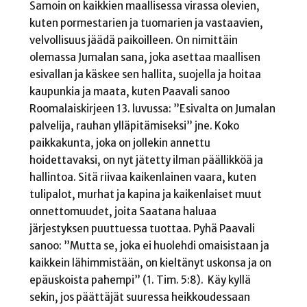
Samoin on kaikkien maallisessa virassa olevien,
kuten pormestarien ja tuomarien ja vastaavien,
velvollisuus jäädä paikoilleen. On nimittäin
olemassa Jumalan sana, joka asettaa maallisen
esivallan ja käskee sen hallita, suojella ja hoitaa
kaupunkia ja maata, kuten Paavali sanoo
Roomalaiskirjeen 13. luvussa: ”Esivalta on Jumalan
palvelija, rauhan ylläpitämiseksi” jne. Koko
paikkakunta, joka on jollekin annettu
hoidettavaksi, on nyt jätetty ilman päällikköä ja
hallintoa. Sitä riivaa kaikenlainen vaara, kuten
tulipalot, murhat ja kapina ja kaikenlaiset muut
onnettomuudet, joita Saatana haluaa
järjestyksen puuttuessa tuottaa. Pyhä Paavali
sanoo: ”Mutta se, joka ei huolehdi omaisistaan ja
kaikkein lähimmistään, on kieltänyt uskonsa ja on
epäuskoista pahempi” (1. Tim. 5:8). Käy kyllä
sekin, jos päättäjät suuressa heikkoudessaan