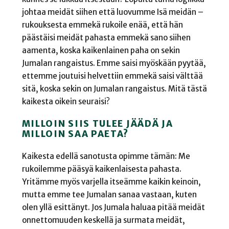
johtaa meidät siihen että luovumme Isä meidän –
rukouksesta emmekä rukoile enää, että hän
päästäisi meidät pahasta emmekä sano siihen
aamenta, koska kaikenlainen paha on sekin
Jumalan rangaistus. Emme saisi myöskään pyytää,
ettemme joutuisi helvettiin emmekä saisi välttää
sitä, koska sekin on Jumalan rangaistus. Mitä tästä
kaikesta oikein seuraisi?
MILLOIN SIIS TULEE JÄÄDÄ JA
MILLOIN SAA PAETA?
Kaikesta edellä sanotusta opimme tämän: Me
rukoilemme pääsyä kaikenlaisesta pahasta.
Yritämme myös varjella itseämme kaikin keinoin,
mutta emme tee Jumalan sanaa vastaan, kuten
olen yllä esittänyt. Jos Jumala haluaa pitää meidät
onnettomuuden keskellä ja surmata meidät,