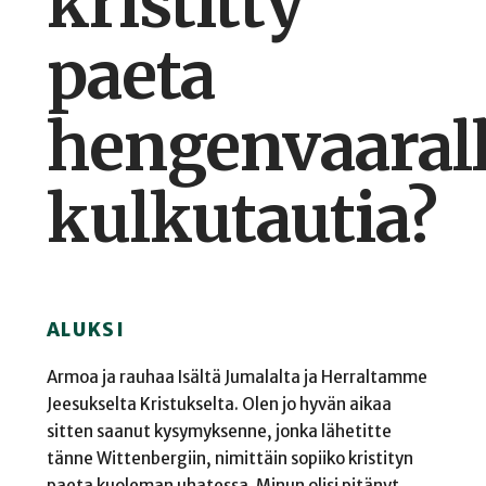
kristitty
paeta
hengenvaarall
kulkutautia?
ALUKSI
Armoa ja rauhaa Isältä Jumalalta ja Herraltamme
Jeesukselta Kristukselta. Olen jo hyvän aikaa
sitten saanut kysymyksenne, jonka lähetitte
tänne Wittenbergiin, nimittäin sopiiko kristityn
paeta kuoleman uhatessa. Minun olisi pitänyt