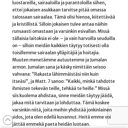
luostareilla, sairaaloilla ja parantoloilla siihen,
ettei jokaisen asukkaan tarvitse pitää omassa
talossaan sairaalaa. Tämä olisi hienoa, kiitettävää
ja kristillistä. Silloin jokaisen tulee antaa näihin
runsaasti omastaan ja varsinkin esivallan. Missä
tällaisia laitoksia ei ole – ja vain harvoilla seuduilla
on – silloin meidän kaikkien täytyy totisesti olla
toisillemme sairaalan ylläpitäjiä ja hoitajia.
Muuten menetämme autuutemme ja Jumalan
armon. Jumalan sana ja käsky nimittäin seisoo
vahvana: ”Rakasta lähimmäistäsi niin kuin
itseäsi”, ja Matt. 7 sanoo: ”Kaikki, minkä tahdotte
ihmisten tekevän teille, tehkää te heille.” Missä
siis kuolema ahdistaa, sinne meidän täytyy jäädä,
jakaa mitä tarvitaan ja lohduttaa. Tämä koskee
varsinkin niitä, joita meihin yhdistää jonkinlainen
sidos, jota olen edellä kuvannut. Heitä emme voi
jättää emmekä paeta heidän luotaan.