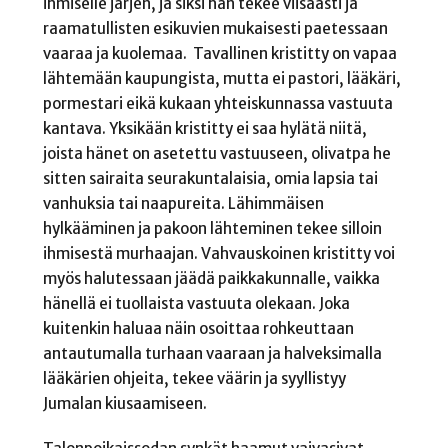
ihmiselle järjen, ja siksi hän tekee viisaasti ja
raamatullisten esikuvien mukaisesti paetessaan
vaaraa ja kuolemaa. Tavallinen kristitty on vapaa
lähtemään kaupungista, mutta ei pastori, lääkäri,
pormestari eikä kukaan yhteiskunnassa vastuuta
kantava. Yksikään kristitty ei saa hylätä niitä,
joista hänet on asetettu vastuuseen, olivatpa he
sitten sairaita seurakuntalaisia, omia lapsia tai
vanhuksia tai naapureita. Lähimmäisen
hylkääminen ja pakoon lähteminen tekee silloin
ihmisestä murhaajan. Vahvauskoinen kristitty voi
myös halutessaan jäädä paikkakunnalle, vaikka
hänellä ei tuollaista vastuuta olekaan. Joka
kuitenkin haluaa näin osoittaa rohkeuttaan
antautumalla turhaan vaaraan ja halveksimalla
lääkärien ohjeita, tekee väärin ja syyllistyy
Jumalan kiusaamiseen.