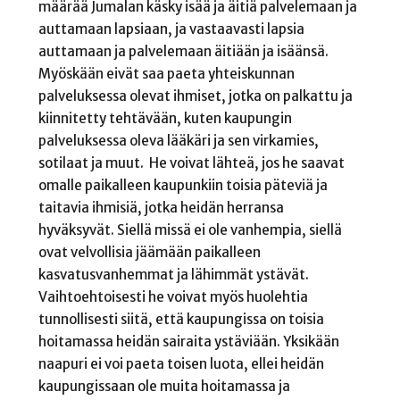
määrää Jumalan käsky isää ja äitiä palvelemaan ja
auttamaan lapsiaan, ja vastaavasti lapsia
auttamaan ja palvelemaan äitiään ja isäänsä.
Myöskään eivät saa paeta yhteiskunnan
palveluksessa olevat ihmiset, jotka on palkattu ja
kiinnitetty tehtävään, kuten kaupungin
palveluksessa oleva lääkäri ja sen virkamies,
sotilaat ja muut. He voivat lähteä, jos he saavat
omalle paikalleen kaupunkiin toisia päteviä ja
taitavia ihmisiä, jotka heidän herransa
hyväksyvät. Siellä missä ei ole vanhempia, siellä
ovat velvollisia jäämään paikalleen
kasvatusvanhemmat ja lähimmät ystävät.
Vaihtoehtoisesti he voivat myös huolehtia
tunnollisesti siitä, että kaupungissa on toisia
hoitamassa heidän sairaita ystäviään. Yksikään
naapuri ei voi paeta toisen luota, ellei heidän
kaupungissaan ole muita hoitamassa ja