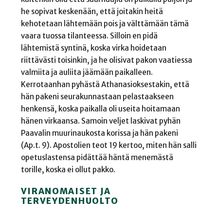
he sopivat keskenään, että joitakin heitä
kehotetaan lähtemään pois ja välttämään tämä
vaara tuossa tilanteessa. Silloin en pidä
lähtemistä syntinä, koska virka hoidetaan
riittävästi toisinkin, ja he olisivat pakon vaatiessa
valmiita ja auliita jäämään paikalleen.
Kerrotaanhan pyhästä Athanasioksestakin, että
hän pakeni seurakunnastaan pelastaakseen
henkensä, koska paikalla oli useita hoitamaan
hänen virkaansa. Samoin veljet laskivat pyhän
Paavalin muurinaukosta korissa ja hän pakeni
(Ap.t. 9). Apostolien teot 19 kertoo, miten hän salli
opetuslastensa pidättää häntä menemästä
torille, koska ei ollut pakko.
VIRANOMAISET JA
TERVEYDENHUOLTO