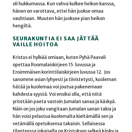
oli hukkumassa. Kun vahva kulkee heikon kanssa,
hänen on varottava, ettei hän juokse omaa
vauhtiaan. Muuten hän juoksee pian heikon
hengiltä.
SEURAKUNTIA EI SAA JÄTTÄÄ
VAILLE HOITOA
Kristus ei hylkää omiaan, kuten Pyhä Paavali
opettaa Roomalaiskirjeen 15. luvussa ja
Ensimmäisen korinttilaiskirjeen luvussa 12. Jos
sanomme asian lyhyesti ja tiivistetysti, kuoleman
hätää ja kuolemaa voi joutua pakenemaan
kahdesta syystä. Voi ensiksi olla, että niitä
yritetään paeta vastoin Jumalan sanaa ja käskyä.
Näin on jos joku vangitaan Jumalan sanan takia ja
hän voisi pelastua kuolemalta kieltämällä sen ja
vetämällä opetuksensa takaisin. Sellaisessa
tilanteessa jokaisella on Kristuksen selkeä käsky ja