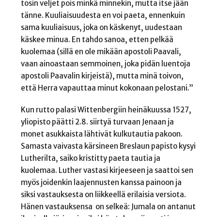
tosin veljet pois minkä minnekin, mutta itse jään
tänne. Kuuliaisuudesta en voi paeta, ennenkuin
sama kuuliaisuus, joka on käskenyt, uudestaan
käskee minua. En tahdo sanoa, etten pelkää
kuolemaa (sillä en ole mikään apostoli Paavali,
vaan ainoastaan semmoinen, joka pidän luentoja
apostoli Paavalin kirjeistä), mutta minä toivon,
että Herra vapauttaa minut kokonaan pelostani.”
Kun rutto palasi Wittenbergiin heinäkuussa 1527,
yliopisto päätti 2.8. siirtyä turvaan Jenaan ja
monet asukkaista lähtivät kulkutautia pakoon.
Samasta vaivasta kärsineen Breslaun papisto kysyi
Lutherilta, saiko kristitty paeta tautia ja
kuolemaa. Luther vastasi kirjeeseen ja saattoi sen
myös joidenkin laajennusten kanssa painoon ja
siksi vastauksesta on liikkeellä erilaisia versiota.
Hänen vastauksensa on selkeä: Jumala on antanut