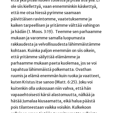
että yksi pitää huolen toisesta ja pitää sitä yllä. Ei
ole siis kiellettyä, vaan ennemminkin käskettyä,
että me otsa hiessä pyrimme saamaan
päivittäisen ravintomme, vaatetuksemme ja
kaiken tarpeellisen ja yritämme välttää vahingon
ja hädän (1. Moos. 3:19). Teemme sen parhaamme
mukaan ja varomme samalla luopumasta
rakkaudesta ja velvollisuudesta lähimmäistämme
kohtaan. Kuinka paljon enemmän on siis oikein,
että yritämme säilyttää elämämme ja
parhaamme mukaan paeta kuolemaa, jos se voi
tapahtua lähimmäistä polkematta. Ovathan
ruumis ja elämä enemmän kuin ruoka ja vaatteet,
kuten Kristus itse sanoo (Matt. 6:25). Joku voi
kuitenkin olla uskossaan niin vahva, että hän
vapaaehtoisesti kärsii alastomuutta, nälkää ja
hätää Jumalaa kiusaamatta, eikä halua päästä
pois tilanteestaan vaikka voisikin. Kulkekoon