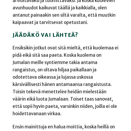
arvioitavaksi ja tuomittavaksi. Ja koska kuolevien
avunhuudot kaikuvat täällä ja kaikkialla, olen
antanut painaakin sen siltä varalta, että muutkin
kaipaavat ja tarvitsevat opetustani.
JÄÄDÄKÖ VAI LÄHTEÄ?
Ensiksikin jotkut ovat sitä mieltä, että kuolemaa ei
pidä eikä sitä saa paeta. Koska kuolema on
Jumalan meille syntiemme takia antama
rangaistus, on oltava hiljaa paikallaan ja
odotettava oikeassa ja lujassa uskossa
kärsivällisesti hänen antamaansa rangaistusta.
Toisin tekevä menettelee heidän mielestään
väärin eikä luota Jumalaan. Toiset taas sanovat,
että sopii hyvin paeta, varsinkin niiden, joilla ei ole
hoidettavanaan virkaa.
Ensin mainittuja en halua moittia, koska heillä on