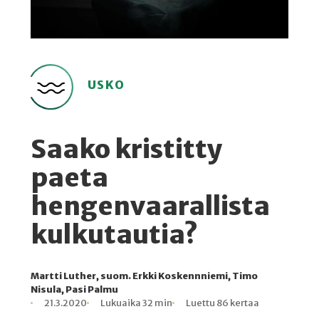
USKO
Saako kristitty
paeta
hengenvaarallista
kulkutautia?
Martti Luther, suom. Erkki Koskennniemi, Timo
Nisula, Pasi Palmu
Kirjoittaja
Julkaistu
Lukuaika
Lukukertoja
21.3.2020
Lukuaika 32 min
Luettu 86 kertaa