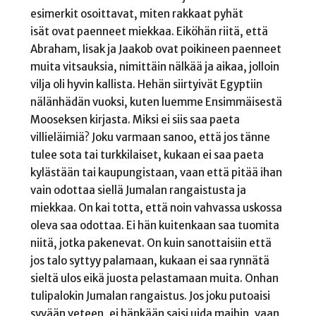
esimerkit osoittavat, miten rakkaat pyhät
isät ovat paenneet miekkaa. Eiköhän riitä, että
Abraham, Iisak ja Jaakob ovat poikineen paenneet
muita vitsauksia, nimittäin nälkää ja aikaa, jolloin
vilja oli hyvin kallista. Hehän siirtyivät Egyptiin
nälänhädän vuoksi, kuten luemme Ensimmäisestä
Mooseksen kirjasta. Miksi ei siis saa paeta
villieläimiä? Joku varmaan sanoo, että jos tänne
tulee sota tai turkkilaiset, kukaan ei saa paeta
kylästään tai kaupungistaan, vaan että pitää ihan
vain odottaa siellä Jumalan rangaistusta ja
miekkaa. On kai totta, että noin vahvassa uskossa
oleva saa odottaa. Ei hän kuitenkaan saa tuomita
niitä, jotka pakenevat. On kuin sanottaisiin että
jos talo syttyy palamaan, kukaan ei saa rynnätä
sieltä ulos eikä juosta pelastamaan muita. Onhan
tulipalokin Jumalan rangaistus. Jos joku putoaisi
syvään veteen, ei hänkään saisi uida maihin, vaan