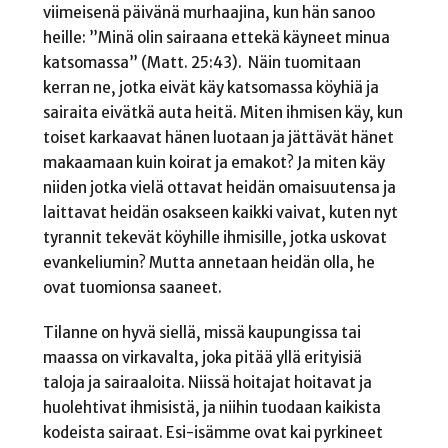
viimeisenä päivänä murhaajina, kun hän sanoo
heille: ”Minä olin sairaana ettekä käyneet minua
katsomassa” (Matt. 25:43). Näin tuomitaan
kerran ne, jotka eivät käy katsomassa köyhiä ja
sairaita eivätkä auta heitä. Miten ihmisen käy, kun
toiset karkaavat hänen luotaan ja jättävät hänet
makaamaan kuin koirat ja emakot? Ja miten käy
niiden jotka vielä ottavat heidän omaisuutensa ja
laittavat heidän osakseen kaikki vaivat, kuten nyt
tyrannit tekevät köyhille ihmisille, jotka uskovat
evankeliumin? Mutta annetaan heidän olla, he
ovat tuomionsa saaneet.
Tilanne on hyvä siellä, missä kaupungissa tai
maassa on virkavalta, joka pitää yllä erityisiä
taloja ja sairaaloita. Niissä hoitajat hoitavat ja
huolehtivat ihmisistä, ja niihin tuodaan kaikista
kodeista sairaat. Esi-isämme ovat kai pyrkineet