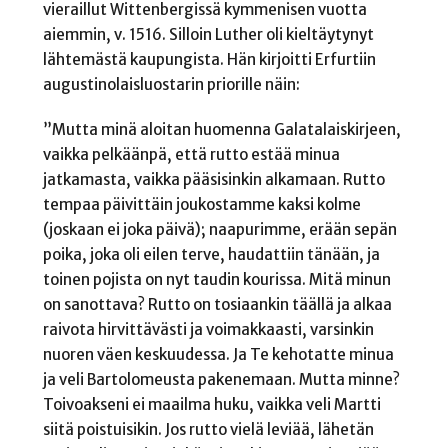
vieraillut Wittenbergissä kymmenisen vuotta
aiemmin, v. 1516. Silloin Luther oli kieltäytynyt
lähtemästä kaupungista. Hän kirjoitti Erfurtiin
augustinolaisluostarin priorille näin:
”Mutta minä aloitan huomenna Galatalaiskirjeen,
vaikka pelkäänpä, että rutto estää minua
jatkamasta, vaikka pääsisinkin alkamaan. Rutto
tempaa päivittäin joukostamme kaksi kolme
(joskaan ei joka päivä); naapurimme, erään sepän
poika, joka oli eilen terve, haudattiin tänään, ja
toinen pojista on nyt taudin kourissa. Mitä minun
on sanottava? Rutto on tosiaankin täällä ja alkaa
raivota hirvittävästi ja voimakkaasti, varsinkin
nuoren väen keskuudessa. Ja Te kehotatte minua
ja veli Bartolomeusta pakenemaan. Mutta minne?
Toivoakseni ei maailma huku, vaikka veli Martti
siitä poistuisikin. Jos rutto vielä leviää, lähetän