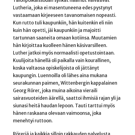
Talonpoikaissodan synkät haamut vaivasivat
Lutheria, joka ei masentuneena edes pystynyt
vastaamaan kirjeeseen tavanomaisen nopeasti.
Kun rutto tuli kaupunkiin, hän kuitenkin eli niin
kuin hän opetti, jäi kaupunkiin ja majoitti
tartunnan saaneita omaan kotiinsa. Muutamien
hän kirjoittaa kuolleen hänen käsivarsilleen.
Luther jatkoi myös normaalisti opetustointaan.
Kuulijoita hänellä oli paikalla vain kourallinen,
koska valtaosa opiskelijoista oli jättänyt
kaupungin. Luennoilla oli lähes aina mukana
seurakunnan paimen, Wittenbergin kappalainen
Georg Rörer, joka muina aikoina vieraili
sairasvuoteiden äärellä, saattoi ihmisiä rajan yli ja
siunasi heitä haudan lepoon. Tauti tarttui myös
hänen raskaana olevaan vaimoonsa, joka
menehtyi ruttoon.
Röreriä ja kaikkia silloin rakkauden palvelusta