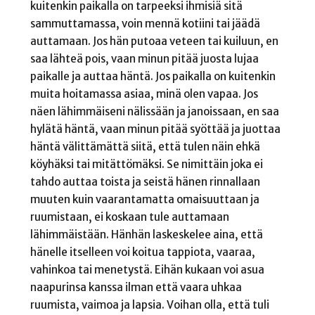
kuitenkin paikalla on tarpeeksi ihmisiä sitä
sammuttamassa, voin mennä kotiini tai jäädä
auttamaan. Jos hän putoaa veteen tai kuiluun, en
saa lähteä pois, vaan minun pitää juosta lujaa
paikalle ja auttaa häntä. Jos paikalla on kuitenkin
muita hoitamassa asiaa, minä olen vapaa. Jos
näen lähimmäiseni nälissään ja janoissaan, en saa
hylätä häntä, vaan minun pitää syöttää ja juottaa
häntä välittämättä siitä, että tulen näin ehkä
köyhäksi tai mitättömäksi. Se nimittäin joka ei
tahdo auttaa toista ja seistä hänen rinnallaan
muuten kuin vaarantamatta omaisuuttaan ja
ruumistaan, ei koskaan tule auttamaan
lähimmäistään. Hänhän laskeskelee aina, että
hänelle itselleen voi koitua tappiota, vaaraa,
vahinkoa tai menetystä. Eihän kukaan voi asua
naapurinsa kanssa ilman että vaara uhkaa
ruumista, vaimoa ja lapsia. Voihan olla, että tuli