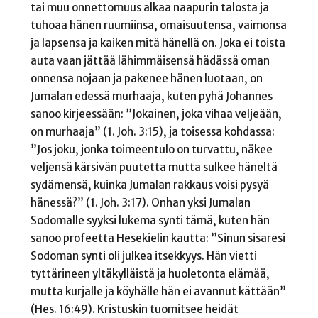
tai muu onnettomuus alkaa naapurin talosta ja
tuhoaa hänen ruumiinsa, omaisuutensa, vaimonsa
ja lapsensa ja kaiken mitä hänellä on. Joka ei toista
auta vaan jättää lähimmäisensä hädässä oman
onnensa nojaan ja pakenee hänen luotaan, on
Jumalan edessä murhaaja, kuten pyhä Johannes
sanoo kirjeessään: ”Jokainen, joka vihaa veljeään,
on murhaaja” (1. Joh. 3:15), ja toisessa kohdassa:
”Jos joku, jonka toimeentulo on turvattu, näkee
veljensä kärsivän puutetta mutta sulkee häneltä
sydämensä, kuinka Jumalan rakkaus voisi pysyä
hänessä?” (1. Joh. 3:17). Onhan yksi Jumalan
Sodomalle syyksi lukema synti tämä, kuten hän
sanoo profeetta Hesekielin kautta: ”Sinun sisaresi
Sodoman synti oli julkea itsekkyys. Hän vietti
tyttärineen yltäkylläistä ja huoletonta elämää,
mutta kurjalle ja köyhälle hän ei avannut kättään”
(Hes. 16:49). Kristuskin tuomitsee heidät