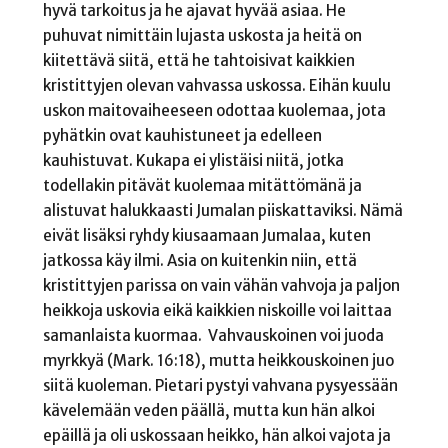
hyvä tarkoitus ja he ajavat hyvää asiaa. He
puhuvat nimittäin lujasta uskosta ja heitä on
kiitettävä siitä, että he tahtoisivat kaikkien
kristittyjen olevan vahvassa uskossa. Eihän kuulu
uskon maitovaiheeseen odottaa kuolemaa, jota
pyhätkin ovat kauhistuneet ja edelleen
kauhistuvat. Kukapa ei ylistäisi niitä, jotka
todellakin pitävät kuolemaa mitättömänä ja
alistuvat halukkaasti Jumalan piiskattaviksi. Nämä
eivät lisäksi ryhdy kiusaamaan Jumalaa, kuten
jatkossa käy ilmi. Asia on kuitenkin niin, että
kristittyjen parissa on vain vähän vahvoja ja paljon
heikkoja uskovia eikä kaikkien niskoille voi laittaa
samanlaista kuormaa. Vahvauskoinen voi juoda
myrkkyä (Mark. 16:18), mutta heikkouskoinen juo
siitä kuoleman. Pietari pystyi vahvana pysyessään
kävelemään veden päällä, mutta kun hän alkoi
epäillä ja oli uskossaan heikko, hän alkoi vajota ja