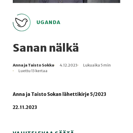
UGANDA
Sanan nälkä
Anna ja Taisto Sokka
4.12.2023
Lukuaika 5 min
Kirjoittaja
Julkaistu
Lukuaika
Lukukertoja
Luettu 13 kertaa
Anna ja Taisto Sokan lähettikirje 5/2023
22.11.2023