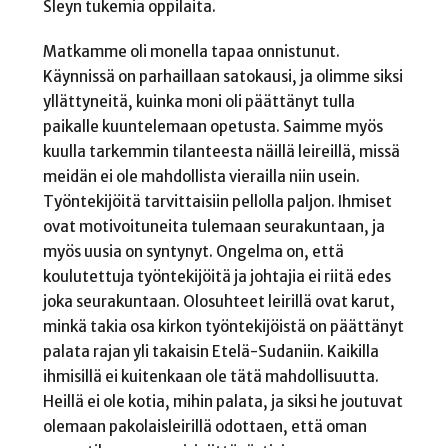
Sleyn tukemia oppilaita.
Matkamme oli monella tapaa onnistunut.
Käynnissä on parhaillaan satokausi, ja olimme siksi
yllättyneitä, kuinka moni oli päättänyt tulla
paikalle kuuntelemaan opetusta. Saimme myös
kuulla tarkemmin tilanteesta näillä leireillä, missä
meidän ei ole mahdollista vierailla niin usein.
Työntekijöitä tarvittaisiin pellolla paljon. Ihmiset
ovat motivoituneita tulemaan seurakuntaan, ja
myös uusia on syntynyt. Ongelma on, että
koulutettuja työntekijöitä ja johtajia ei riitä edes
joka seurakuntaan. Olosuhteet leirillä ovat karut,
minkä takia osa kirkon työntekijöistä on päättänyt
palata rajan yli takaisin Etelä-Sudaniin. Kaikilla
ihmisillä ei kuitenkaan ole tätä mahdollisuutta.
Heillä ei ole kotia, mihin palata, ja siksi he joutuvat
olemaan pakolaisleirillä odottaen, että oman