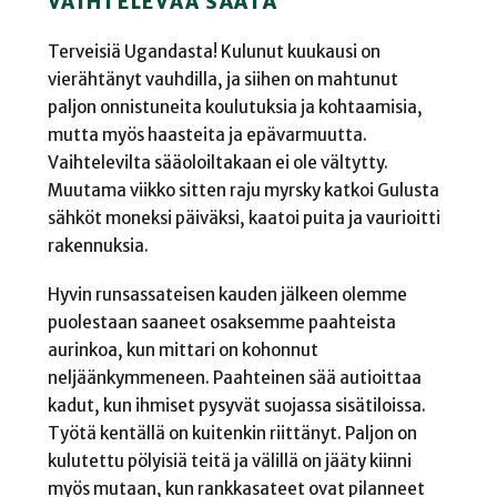
VAIHTELEVAA SÄÄTÄ
Terveisiä Ugandasta! Kulunut kuukausi on
vierähtänyt vauhdilla, ja siihen on mahtunut
paljon onnistuneita koulutuksia ja kohtaamisia,
mutta myös haasteita ja epävarmuutta.
Vaihtelevilta sääoloiltakaan ei ole vältytty.
Muutama viikko sitten raju myrsky katkoi Gulusta
sähköt moneksi päiväksi, kaatoi puita ja vaurioitti
rakennuksia.
Hyvin runsassateisen kauden jälkeen olemme
puolestaan saaneet osaksemme paahteista
aurinkoa, kun mittari on kohonnut
neljäänkymmeneen. Paahteinen sää autioittaa
kadut, kun ihmiset pysyvät suojassa sisätiloissa.
Työtä kentällä on kuitenkin riittänyt. Paljon on
kulutettu pölyisiä teitä ja välillä on jääty kiinni
myös mutaan, kun rankkasateet ovat pilanneet