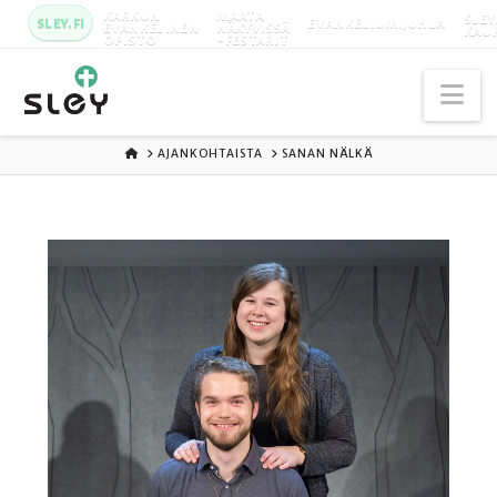
KARKUN
MAATA
SLEY
SLEY.FI
EVANKELIUMIJUHLA
EVANKELINEN
NÄKYVISSÄ
KAU
OPISTO
-FESTARIT
Na
ETUSIVU
AJANKOHTAISTA
SANAN NÄLKÄ