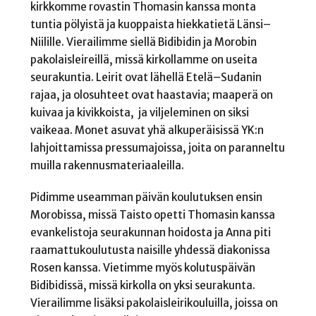
kirkkomme rovastin Thomasin kanssa monta
tuntia pölyistä ja kuoppaista hiekkatietä Länsi–
Niilille. Vierailimme siellä Bidibidin ja Morobin
pakolaisleireillä, missä kirkollamme on useita
seurakuntia. Leirit ovat lähellä Etelä–Sudanin
rajaa, ja olosuhteet ovat haastavia; maaperä on
kuivaa ja kivikkoista, ja viljeleminen on siksi
vaikeaa. Monet asuvat yhä alkuperäisissä YK:n
lahjoittamissa pressumajoissa, joita on paranneltu
muilla rakennusmateriaaleilla.
Pidimme useamman päivän koulutuksen ensin
Morobissa, missä Taisto opetti Thomasin kanssa
evankelistoja seurakunnan hoidosta ja Anna piti
raamattukoulutusta naisille yhdessä diakonissa
Rosen kanssa. Vietimme myös kolutuspäivän
Bidibidissä, missä kirkolla on yksi seurakunta.
Vierailimme lisäksi pakolaisleirikouluilla, joissa on