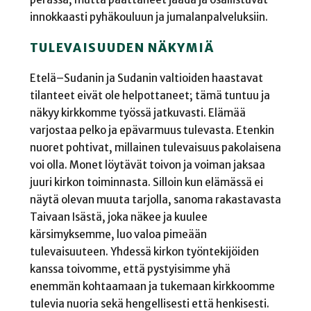
innokkaasti pyhäkouluun ja jumalanpalveluksiin.
TULEVAISUUDEN NÄKYMIÄ
Etelä–Sudanin ja Sudanin valtioiden haastavat
tilanteet eivät ole helpottaneet; tämä tuntuu ja
näkyy kirkkomme työssä jatkuvasti. Elämää
varjostaa pelko ja epävarmuus tulevasta. Etenkin
nuoret pohtivat, millainen tulevaisuus pakolaisena
voi olla. Monet löytävät toivon ja voiman jaksaa
juuri kirkon toiminnasta. Silloin kun elämässä ei
näytä olevan muuta tarjolla, sanoma rakastavasta
Taivaan Isästä, joka näkee ja kuulee
kärsimyksemme, luo valoa pimeään
tulevaisuuteen. Yhdessä kirkon työntekijöiden
kanssa toivomme, että pystyisimme yhä
enemmän kohtaamaan ja tukemaan kirkkoomme
tulevia nuoria sekä hengellisesti että henkisesti.