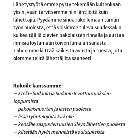
Lähetystyötä emme pysty tekemään kuitenkaan
yksin, vaan tarvitsemme niin lähtijöitä kuin
lähettäjiä. Pyydämme sinua rukoilemaan tämän
työn puolesta, että voisimme tulevaisuudessakin
kulkea täällä olevien pakolaisten rinnalla ja auttaa
ihmisiä löytämään toivon Jumalan sanasta.
Tahdomme kiittää kaikesta avusta ja tuesta, jota
olemme teiltä lähettäjiltä saaneet!
Rukoile kanssamme:
– Etelä–Sudanin ja Sudanin levottomuuksien
loppumista
– pakolaisnuorten ja lasten puolesta
– lisää työntekijöitä kirkolle
– kentälle saapuvien uusien Sleyn lähettien puolesta
– kiitetään hyvin menneistä koulutuksista