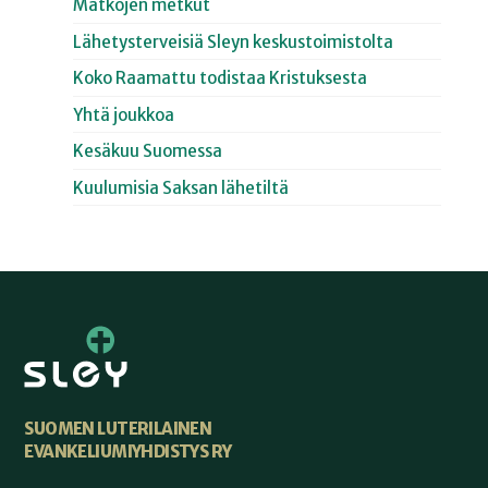
Matkojen metkut
Lähetysterveisiä Sleyn keskustoimistolta
Koko Raamattu todistaa Kristuksesta
Yhtä joukkoa
Kesäkuu Suomessa
Kuulumisia Saksan lähetiltä
SUOMEN LUTERILAINEN
EVANKELIUMIYHDISTYS RY