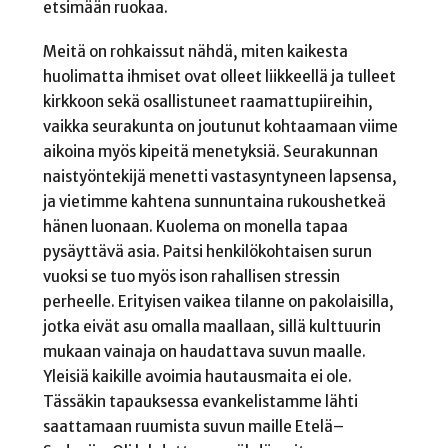
etsimään ruokaa.
Meitä on rohkaissut nähdä, miten kaikesta
huolimatta ihmiset ovat olleet liikkeellä ja tulleet
kirkkoon sekä osallistuneet raamattupiireihin,
vaikka seurakunta on joutunut kohtaamaan viime
aikoina myös kipeitä menetyksiä. Seurakunnan
naistyöntekijä menetti vastasyntyneen lapsensa,
ja vietimme kahtena sunnuntaina rukoushetkeä
hänen luonaan. Kuolema on monella tapaa
pysäyttävä asia. Paitsi henkilökohtaisen surun
vuoksi se tuo myös ison rahallisen stressin
perheelle. Erityisen vaikea tilanne on pakolaisilla,
jotka eivät asu omalla maallaan, sillä kulttuurin
mukaan vainaja on haudattava suvun maalle.
Yleisiä kaikille avoimia hautausmaita ei ole.
Tässäkin tapauksessa evankelistamme lähti
saattamaan ruumista suvun maille Etelä–