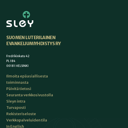
SUOMEN LUTERILAINEN
EVANKELIUMIYHDISTYS RY
Fredrikinkatu 42
PL 184
00181 HELSINKI
Ilmoita epäasiallisesta
toiminnasta
Päivitä tietosi
Seuranta verkkosivustolla
Sleyn intra
Turvaposti
Rekisteriseloste
Verkkopalveluiden tila
In English