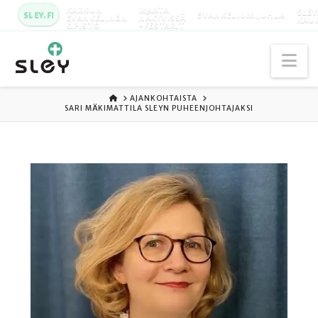
KARKUN
MAATA
SLEY
SLEY.FI
EVANKELIUMIJUHLA
EVANKELINEN
NÄKYVISSÄ
KAU
OPISTO
-FESTARIT
Na
ETUSIVU
AJANKOHTAISTA
SARI MÄKIMATTILA SLEYN PUHEENJOHTAJAKSI