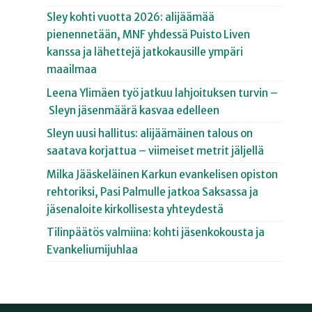
Sley kohti vuotta 2026: alijäämää
pienennetään, MNF yhdessä Puisto Liven
kanssa ja lähettejä jatkokausille ympäri
maailmaa
Leena Ylimäen työ jatkuu lahjoituksen turvin –
Sleyn jäsenmäärä kasvaa edelleen
Sleyn uusi hallitus: alijäämäinen talous on
saatava korjattua – viimeiset metrit jäljellä
Milka Jääskeläinen Karkun evankelisen opiston
rehtoriksi, Pasi Palmulle jatkoa Saksassa ja
jäsenaloite kirkollisesta yhteydestä
Tilinpäätös valmiina: kohti jäsenkokousta ja
Evankeliumijuhlaa