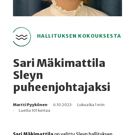
HALLITUKSEN KOKOUKSESTA
Sari Mäkimattila
Sleyn
puheenjohtajaksi
Martti Pyykönen
6.10.2023
Lukuaika 1 min
Kirjoittaja
Julkaistu
Lukuaika
Lukukertoja
Luettu 101 kertaa
Sari Mäkimattila
on valittu Sleyn hallituksen