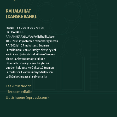
RAHALAHJAT
(DANSKE BANK):
IBAN: FI13 8000 1500 7791 95
BIC: DABAFIHH
RAHANKERÄYSLUPA: Poliisihallituksen
10.9.2021 myöntämän rahankeräysluvan
RA/2021/1127 mukaisesti Suomen
Luterilainen Evankeliumiyhdistys ry voi
kerätä varoja toistaiseksi koko Suomen
alueella Ahvenanmaata lukuun
ottamatta. Kerätyt varat käytetään
vuoden kuluessa keräyksestä Suomen
Luterilaisen Evankeliumiyhdistyksen
työhön kotimaassa ja ulkomailla.
Laskutustiedot
Tietoa medialle
Uutishuone (epressi.com)