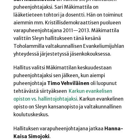
puheenjohtajaksi. Sari Mäkimattila on
lääketieteen tohtori ja dosentti. Hän on toiminut
aiemmin mm. Kristillisdemokraattisen puolueen
varapuheenjohtajana 2011—2013. Mäkimattila
valittiin Sleyn hallitukseen tänä kesänä
Toholammilla valtakunnallisen Evankeliumijuhlan
yhteydessä järjestetyssä jäsenkokouksessa.
Hallitus valitsi Mäkimattilan keskuudestaan
puheenjohtajaksi sen jälkeen, kun aiempi
puheenjohtaja
Timo Vehviläinen
oli luopunut
tehtävästä siirtyäkseen
Karkun evankelisen
opiston vs. hallintojohtajaksi
. Karkun evankelinen
opisto on Sleyn kansanopisto ja valtakunnallinen
koulutuskeskus.
Hallituksen varapuheenjohtajana jatkaa
Hanna-
Kaisa Simojoki
.