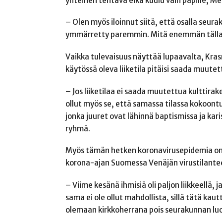
yhteinen tehtävä eikä kuulu vain papille, M
– Olen myös iloinnut siitä, että osalla seur
ymmärretty paremmin. Mitä enemmän tällais
Vaikka tulevaisuus näyttää lupaavalta, Kra
käytössä oleva liiketila pitäisi saada muutettu
– Jos liiketilaa ei saada muutettua kulttir
ollut myös se, että samassa tilassa kokoontuu
jonka juuret ovat lähinnä baptismissa ja kar
ryhmä.
Myös tämän hetken koronavirusepidemia on 
korona-ajan Suomessa Venäjän virustilantee
– Viime kesänä ihmisiä oli paljon liikkeellä,
sama ei ole ollut mahdollista, sillä tätä k
olemaan kirkkoherrana pois seurakunnan lu