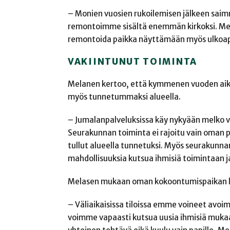
– Monien vuosien rukoilemisen jälkeen saim
remontoimme sisältä enemmän kirkoksi. Meill
remontoida paikka näyttämään myös ulkoapä
VAKIINTUNUT TOIMINTA
Melanen kertoo, että kymmenen vuoden aika
myös tunnetummaksi alueella.
– Jumalanpalveluksissa käy nykyään melko vak
Seurakunnan toiminta ei rajoitu vain oman pii
tullut alueella tunnetuksi. Myös seurakunnan
mahdollisuuksia kutsua ihmisiä toimintaan ja
Melasen mukaan oman kokoontumispaikan lö
– Väliaikaisissa tiloissa emme voineet avoi
voimme vapaasti kutsua uusia ihmisiä muka