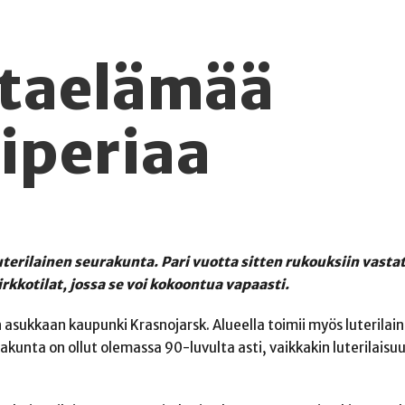
taelämää
Siperiaa
terilainen seurakunta. Pari vuotta sitten rukouksiin vastatt
rkkotilat, jossa se voi kokoontua vapaasti.
an asukkaan kaupunki Krasnojarsk. Alueella toimii myös luterilai
akunta on ollut olemassa 90-luvulta asti, vaikkakin luterilaisu