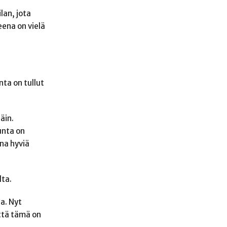
lan, jota
eena on vielä
ta on tullut
äin.
kunta on
ina hyviä
lta.
a. Nyt
ttä tämä on