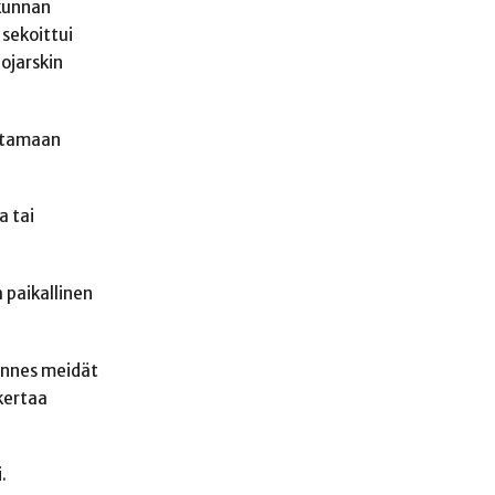
akunnan
 sekoittui
ojarskin
ittamaan
a tai
 paikallinen
kunnes meidät
kertaa
.