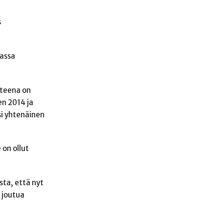
s
uassa
steena on
en 2014 ja
si yhtenäinen
on ollut
sta, että nyt
 joutua