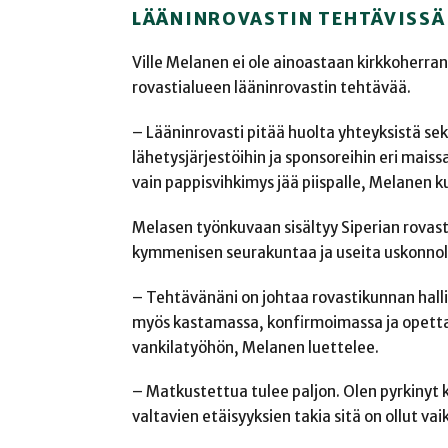
LÄÄNINROVASTIN TEHTÄVISSÄ
Ville Melanen ei ole ainoastaan kirkkoherra
rovastialueen lääninrovastin tehtävää.
– Lääninrovasti pitää huolta yhteyksistä se
lähetysjärjestöihin ja sponsoreihin eri maiss
vain pappisvihkimys jää piispalle, Melanen k
Melasen työnkuvaan sisältyy Siperian rovasti
kymmenisen seurakuntaa ja useita uskonnoll
– Tehtävänäni on johtaa rovastikunnan halli
myös kastamassa, konfirmoimassa ja opettam
vankilatyöhön, Melanen luettelee.
– Matkustettua tulee paljon. Olen pyrkinyt
valtavien etäisyyksien takia sitä on ollut va