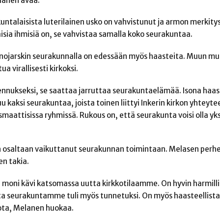
elanen avaa.
akuntalaisista luterilainen usko on vahvistunut ja armon merkity
ia ihmisiä on, se vahvistaa samalla koko seurakuntaa.
snojarskin seurakunnalla on edessään myös haasteita. Muun m
a virallisesti kirkoksi.
akennukseksi, se saattaa jarruttaa seurakuntaelämää. Isona haa
 kaksi seurakuntaa, joista toinen liittyi Inkerin kirkon yhteyte
ismaattisissa ryhmissä. Rukous on, että seurakunta voisi olla yk
osaltaan vaikuttanut seurakunnan toimintaan. Melasen perhe 
n takia.
 ja moni kävi katsomassa uutta kirkkotilaamme. On hyvin harmilli
autta seurakuntamme tuli myös tunnetuksi. On myös haasteellista
ota, Melanen huokaa.