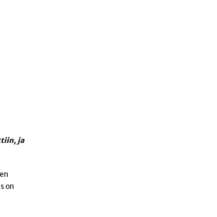
iin, ja
nen
us on