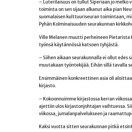
– Luterilaisuus on tullut Siperiaan jo melk
toiminta on sen sijaan alkanut aika pian Ne
suomalaisen kulttuuriseuran toimintaan, mik
Pyhän Kolminaisuuden seurakunnan kirkkoher
Ville Melanen muutti perheineen Pietarista 
työnsä käytännössä katsoen tyhjästä.
– Siihen aikaan seurakunnalla ei ollut edes 
muutakaan työntekijää. Eihän sillä tavalla s
Ensimmäinen konkreettinen asia oli aloittaa
kirjasto.
– Kokoonnuimme kirjastossa kerran viikossa
ajettiin ulos kirjastonjohtajan vaihtuessa.
viikossa, jumalanpalvelukseen ja raamattupii
Kaksi vuotta sitten seurakunnan pitkä etsintä