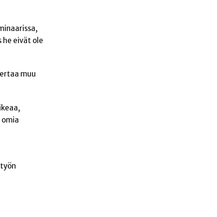
eminaarissa,
 he eivät ole
 kertaa muu
ikeaa,
n omia
 työn