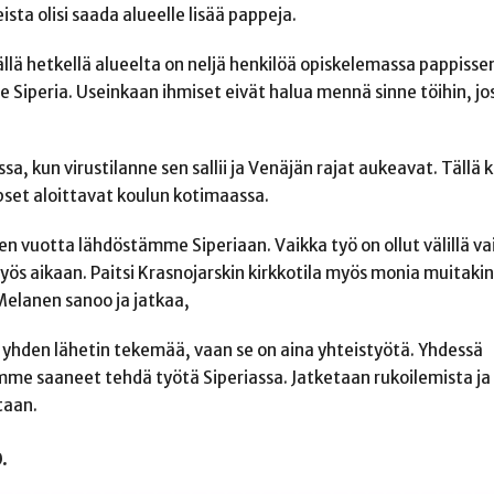
ta olisi saada alueelle lisää pappeja.
Tällä hetkellä alueelta on neljä henkilöä opiskelemassa pappiss
Siperia. Useinkaan ihmiset eivät halua mennä sinne töihin, jos
sa, kun virustilanne sen sallii ja Venäjän rajat aukeavat. Tällä
apset aloittavat koulun kotimaassa.
 vuotta lähdöstämme Siperiaan. Vaikka työ on ollut välillä va
s aikaan. Paitsi Krasnojarskin kirkkotila myös monia muitaki
Melanen sanoo ja jatkaa,
 yhden lähetin tekemää, vaan se on aina yhteistyötä. Yhdessä
emme saaneet tehdä työtä Siperiassa. Jatketaan rukoilemista ja
taan.
.