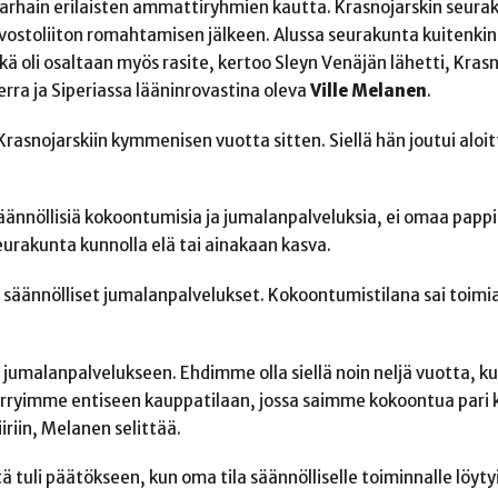
o varhain erilaisten ammattiryhmien kautta. Krasnojarskin seur
uvostoliiton romahtamisen jälkeen. Alussa seurakunta kuitenkin
ä oli osaltaan myös rasite, kertoo Sleyn Venäjän lähetti, Krasn
ra ja Siperiassa lääninrovastina oleva
Ville Melanen
.
Krasnojarskiin kymmenisen vuotta sitten. Siellä hän joutui alo
säännöllisiä kokoontumisia ja jumalanpalveluksia, ei omaa pappi
eurakunta kunnolla elä tai ainakaan kasva.
 säännölliset jumalanpalvelukset. Kokoontumistilana sai toimia
 jumalanpalvelukseen. Ehdimme olla siellä noin neljä vuotta, 
 Siirryimme entiseen kauppatilaan, jossa saimme kokoontua pari 
riin, Melanen selittää.
 tuli päätökseen, kun oma tila säännölliselle toiminnalle löytyi