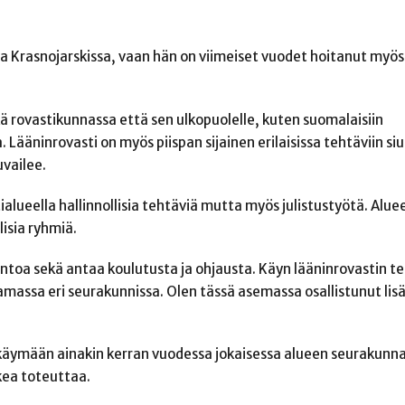
na Krasnojarskissa, vaan hän on viimeiset vuodet hoitanut myös
kä rovastikunnassa että sen ulkopuolelle, kuten suomalaisiin
a. Lääninrovasti on myös piispan sijainen erilaisissa tehtäviin s
uvailee.
alueella hallinnollisia tehtäviä mutta myös julistustyötä. Alu
isia ryhmiä.
ntoa sekä antaa koulutusta ja ohjausta. Käyn lääninrovastin t
assa eri seurakunnissa. Olen tässä asemassa osallistunut lisä
 käymään ainakin kerran vuodessa jokaisessa alueen seurakunn
ikea toteuttaa.