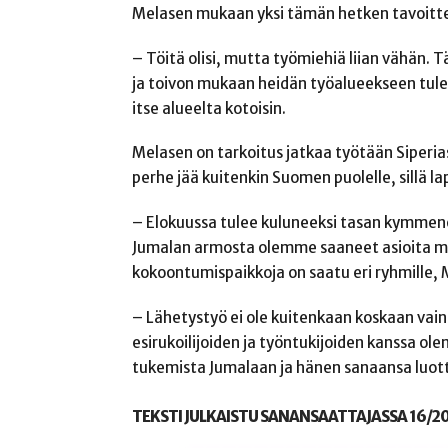
Melasen mukaan yksi tämän hetken tavoitteis
– Töitä olisi, mutta työmiehiä liian vähän. 
ja toivon mukaan heidän työalueekseen tulee 
itse alueelta kotoisin.
Melasen on tarkoitus jatkaa työtään Siperias
perhe jää kuitenkin Suomen puolelle, sillä l
– Elokuussa tulee kuluneeksi tasan kymmenen
Jumalan armosta olemme saaneet asioita myö
kokoontumispaikkoja on saatu eri ryhmille, 
– Lähetystyö ei ole kuitenkaan koskaan vain
esirukoilijoiden ja työntukijoiden kanssa ol
tukemista Jumalaan ja hänen sanaansa luot
TEKSTI JULKAISTU SANANSAATTAJASSA 16/20