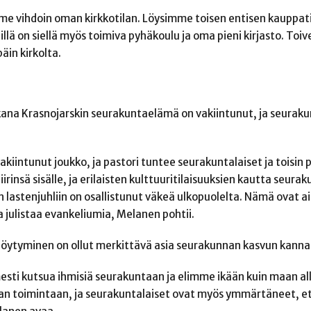
me vihdoin oman kirkkotilan. Löysimme toisen entisen kauppati
ä on siellä myös toimiva pyhäkoulu ja oma pieni kirjasto. Toiv
in kirkolta.
na Krasnojarskin seurakuntaelämä on vakiintunut, ja seurakun
iintunut joukko, ja pastori tuntee seurakuntalaiset ja toisin p
rinsä sisälle, ja erilaisten kulttuuritilaisuuksien kautta seura
 lastenjuhliin on osallistunut väkeä ulkopuolelta. Nämä ovat a
 julistaa evankeliumia, Melanen pohtii.
ytyminen on ollut merkittävä asia seurakunnan kasvun kanna
mesti kutsua ihmisiä seurakuntaan ja elimme ikään kuin maan all
an toimintaan, ja seurakuntalaiset ovat myös ymmärtäneet, e