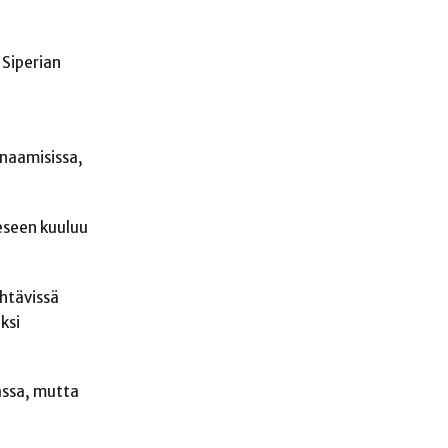
 Siperian
iunaamisissa,
eeseen kuuluu
ehtävissä
ksi
assa, mutta