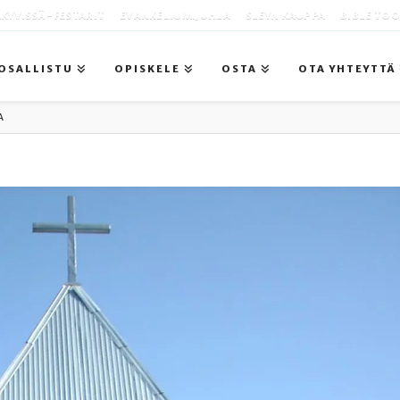
KYVISSÄ -FESTARIT
EVANKELIUMIJUHLA
SLEYN KAUPPA
BIBLE TO
OSALLISTU
OPISKELE
OSTA
OTA YHTEYTTÄ
A