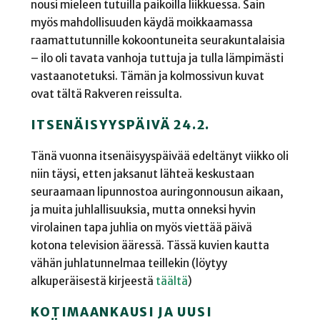
nousi mieleen tutuilla paikoilla liikkuessa. Sain
myös mahdollisuuden käydä moikkaamassa
raamattutunnille kokoontuneita seurakuntalaisia
– ilo oli tavata vanhoja tuttuja ja tulla lämpimästi
vastaanotetuksi. Tämän ja kolmossivun kuvat
ovat tältä Rakveren reissulta.
ITSENÄISYYSPÄIVÄ 24.2.
Tänä vuonna itsenäisyyspäivää edeltänyt viikko oli
niin täysi, etten jaksanut lähteä keskustaan
seuraamaan lipunnostoa auringonnousun aikaan,
ja muita juhlallisuuksia, mutta onneksi hyvin
virolainen tapa juhlia on myös viettää päivä
kotona television ääressä. Tässä kuvien kautta
vähän juhlatunnelmaa teillekin (löytyy
alkuperäisestä kirjeestä
täältä
)
KOTIMAANKAUSI JA UUSI