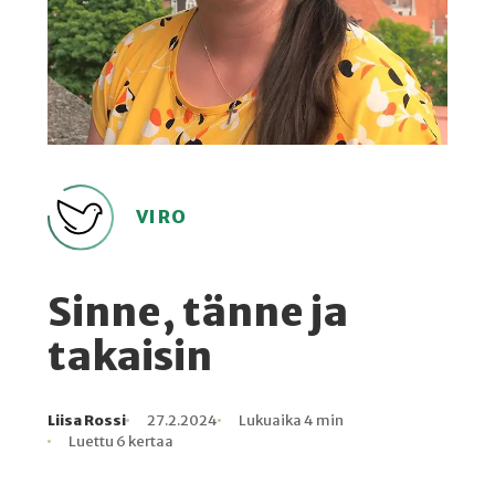
VIRO
Sinne, tänne ja
takaisin
Liisa Rossi
27.2.2024
Lukuaika 4 min
Kirjoittaja
Julkaistu
Lukuaika
Lukukertoja
Luettu 6 kertaa