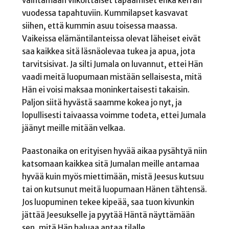
vaihtamaan viikoittaiset tapaamiset ehkä kerran
vuodessa tapahtuviin. Kummilapset kasvavat
siihen, että kummin asuu toisessa maassa.
Vaikeissa elämäntilanteissa olevat läheiset eivät
saa kaikkea sitä läsnäolevaa tukea ja apua, jota
tarvitsisivat. Ja silti Jumala on luvannut, ettei Hän
vaadi meitä luopumaan mistään sellaisesta, mitä
Hän ei voisi maksaa moninkertaisesti takaisin.
Paljon siitä hyvästä saamme kokea jo nyt, ja
lopullisesti taivaassa voimme todeta, ettei Jumala
jäänyt meille mitään velkaa.
Paastonaika on erityisen hyvää aikaa pysähtyä niin
katsomaan kaikkea sitä Jumalan meille antamaa
hyvää kuin myös miettimään, mistä Jeesus kutsuu
tai on kutsunut meitä luopumaan Hänen tähtensä.
Jos luopuminen tekee kipeää, saa tuon kivunkin
jättää Jeesukselle ja pyytää Häntä näyttämään
sen, mitä Hän haluaa antaa tilalle.