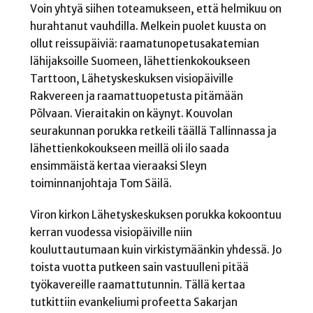
Voin yhtyä siihen toteamukseen, että helmikuu on
hurahtanut vauhdilla. Melkein puolet kuusta on
ollut reissupäiviä: raamatunopetusakatemian
lähijaksoille Suomeen, lähettienkokoukseen
Tarttoon, Lähetyskeskuksen visiopäiville
Rakvereen ja raamattuopetusta pitämään
Põlvaan. Vieraitakin on käynyt. Kouvolan
seurakunnan porukka retkeili täällä Tallinnassa ja
lähettienkokoukseen meillä oli ilo saada
ensimmäistä kertaa vieraaksi Sleyn
toiminnanjohtaja Tom Säilä.
Viron kirkon Lähetyskeskuksen porukka kokoontuu
kerran vuodessa visiopäiville niin
kouluttautumaan kuin virkistymäänkin yhdessä. Jo
toista vuotta putkeen sain vastuulleni pitää
työkavereille raamattutunnin. Tällä kertaa
tutkittiin evankeliumi profeetta Sakarjan