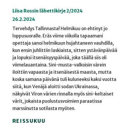
Liisa Rossin lähettikirje 2/2024
26.2.2024
Tervehdys Tallinnasta! Helmikuu on ehtinyt jo
loppusuoralle. Eräs viime viikolla tapaamani
opettaja sanoi helmikuun hujahtaneen vauhdilla,
kun ensin juhlittiin laskiaista, sitten ystävänpäivää
ja lopuksi itsenäisyyspäivää, joka täällä siis oli
viimelauantaina. Sini-musta-valkoisin värein
iloittiin vapaasta ja itsenäisestä maasta, mutta
koska samana päivänä tuli kuluneeksi kaksi vuotta
siitä, kun Venäjä aloitti sodan Ukrainassa,
näkyivät Viron värien rinnalla myös sini-keltaiset
värit, jokaista puolustusvoimien paraatissa
marssinutta sotilasta myöten.
REISSUKUU