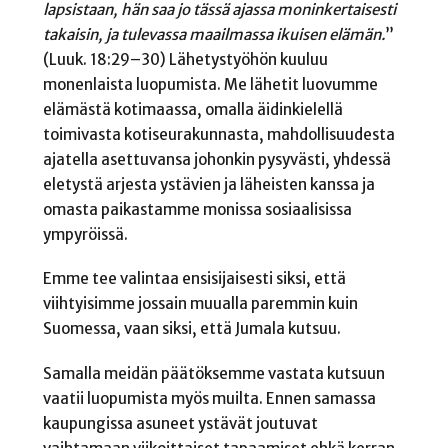
lapsistaan, hän saa jo tässä ajassa moninkertaisesti
takaisin, ja tulevassa maailmassa ikuisen elämän.
”
(Luuk. 18:29–30) Lähetystyöhön kuuluu
monenlaista luopumista. Me lähetit luovumme
elämästä kotimaassa, omalla äidinkielellä
toimivasta kotiseurakunnasta, mahdollisuudesta
ajatella asettuvansa johonkin pysyvästi, yhdessä
eletystä arjesta ystävien ja läheisten kanssa ja
omasta paikastamme monissa sosiaalisissa
ympyröissä.
Emme tee valintaa ensisijaisesti siksi, että
viihtyisimme jossain muualla paremmin kuin
Suomessa, vaan siksi, että Jumala kutsuu.
Samalla meidän päätöksemme vastata kutsuun
vaatii luopumista myös muilta. Ennen samassa
kaupungissa asuneet ystävät joutuvat