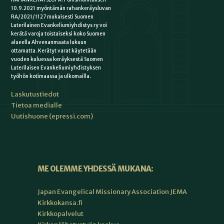
10.9.2021 myöntämän rahankeräysluvan
RA/2021/1127 mukaisesti Suomen
Luterilainen Evankeliumiyhdistys ry voi
kerätä varoja toistaiseksi koko Suomen
alueella Ahvenanmaata lukuun
ottamatta. Kerätyt varat käytetään
vuoden kuluessa keräyksestä Suomen
Luterilaisen Evankeliumiyhdistyksen
työhön kotimaassa ja ulkomailla.
Laskutustiedot
Tietoa medialle
Uutishuone (epressi.com)
ME OLEMME YHDESSÄ MUKANA:
Japan Evangelical Missionary Association JEMA
Kirkkokansa.fi
Kirkkopalvelut