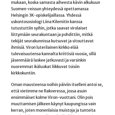
mukaan, koska samasta aiheesta kävin alkukuun
Suomen-reissun yhteydessä opettamassa
Helsingin 3K-opiskelijaillassa. Yhdessä
uskontososiologi Liina Kilemitin kanssa
tutustuttiin syihin, jotka saavat virolaiset
liittymään seurakuntaan ja pohdittiin, mitkä
tekijät seurakunnissa kutsuvat ja sitouttavat
ihmisiä. Viron luterilainen kirkko elää
tulevaisuutensa kannalta kriittisiä vuosia, sillä
jäsenmäärä laskee jatkuvasti ja varsinkin
nuoremmat ikäluokat liikkuvat toisiin
kirkkokuntiin.
Oman mausteensa noihin päiviin itselleni antoi se,
että vietimme ne Rakveressa, jossa asuin
ensimmäiset kolme Viron-vuottani. Olin pois
muuttamisen jälkeen käynyt kaupungissa vain
kerran, joten monenlaisia muistoja ja tunteita