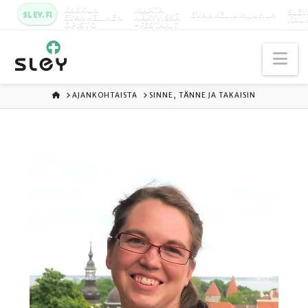
KARKUN
MAATA
SLEY
SLEY.FI
EVANKELIUMIJUHLA
EVANKELINEN
NÄKYVISSÄ
KAU
OPISTO
-FESTARIT
Na
ETUSIVU
AJANKOHTAISTA
SINNE, TÄNNE JA TAKAISIN