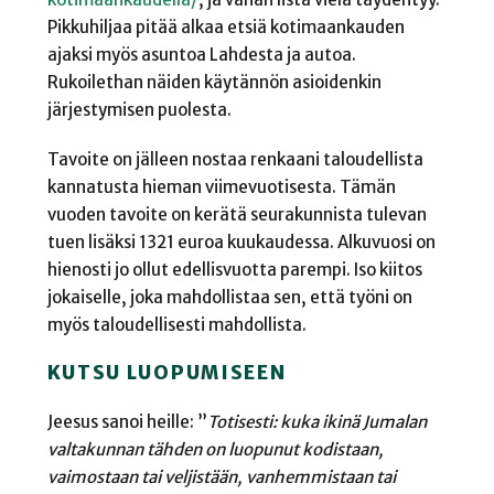
Pikkuhiljaa pitää alkaa etsiä kotimaankauden
ajaksi myös asuntoa Lahdesta ja autoa.
Rukoilethan näiden käytännön asioidenkin
järjestymisen puolesta.
Tavoite on jälleen nostaa renkaani taloudellista
kannatusta hieman viimevuotisesta. Tämän
vuoden tavoite on kerätä seurakunnista tulevan
tuen lisäksi 1321 euroa kuukaudessa. Alkuvuosi on
hienosti jo ollut edellisvuotta parempi. Iso kiitos
jokaiselle, joka mahdollistaa sen, että työni on
myös taloudellisesti mahdollista.
KUTSU LUOPUMISEEN
Jeesus sanoi heille: ”
Totisesti: kuka ikinä Jumalan
valtakunnan tähden on luopunut kodistaan,
vaimostaan tai veljistään, vanhemmistaan tai