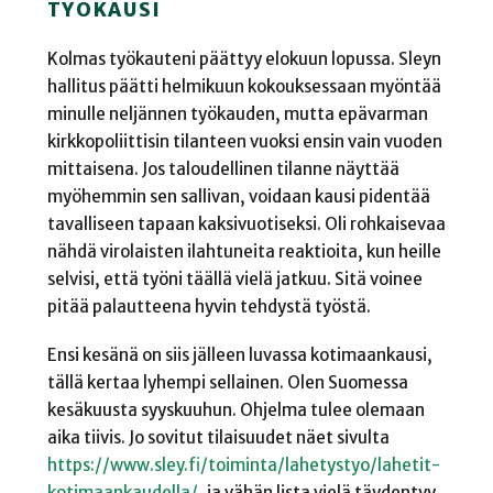
TYÖKAUSI
Kolmas työkauteni päättyy elokuun lopussa. Sleyn
hallitus päätti helmikuun kokouksessaan myöntää
minulle neljännen työkauden, mutta epävarman
kirkkopoliittisin tilanteen vuoksi ensin vain vuoden
mittaisena. Jos taloudellinen tilanne näyttää
myöhemmin sen sallivan, voidaan kausi pidentää
tavalliseen tapaan kaksivuotiseksi. Oli rohkaisevaa
nähdä virolaisten ilahtuneita reaktioita, kun heille
selvisi, että työni täällä vielä jatkuu. Sitä voinee
pitää palautteena hyvin tehdystä työstä.
Ensi kesänä on siis jälleen luvassa kotimaankausi,
tällä kertaa lyhempi sellainen. Olen Suomessa
kesäkuusta syyskuuhun. Ohjelma tulee olemaan
aika tiivis. Jo sovitut tilaisuudet näet sivulta
https://www.sley.fi/toiminta/lahetystyo/lahetit-
kotimaankaudella/
, ja vähän lista vielä täydentyy.