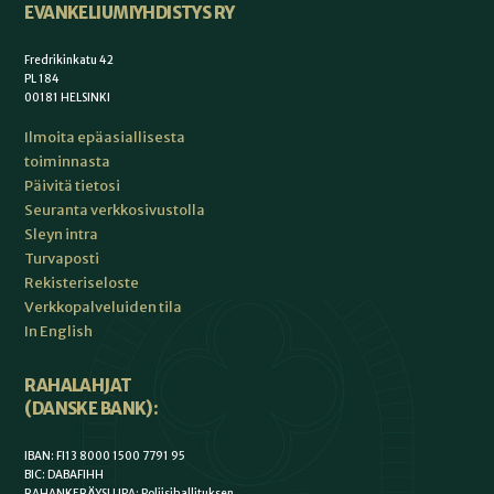
EVANKELIUMIYHDISTYS RY
Fredrikinkatu 42
PL 184
00181 HELSINKI
Ilmoita epäasiallisesta
toiminnasta
Päivitä tietosi
Seuranta verkkosivustolla
Sleyn intra
Turvaposti
Rekisteriseloste
Verkkopalveluiden tila
In English
RAHALAHJAT
(DANSKE BANK):
IBAN: FI13 8000 1500 7791 95
BIC: DABAFIHH
RAHANKERÄYSLUPA: Poliisihallituksen