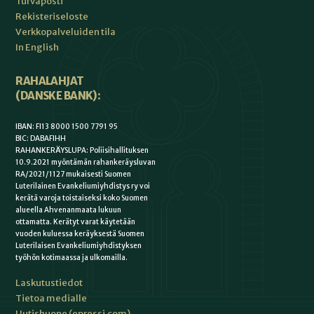
Turvaposti
Rekisteriseloste
Verkkopalveluiden tila
In English
RAHALAHJAT
(DANSKE BANK):
IBAN: FI13 8000 1500 7791 95
BIC: DABAFIHH
RAHANKERÄYSLUPA: Poliisihallituksen
10.9.2021 myöntämän rahankeräysluvan
RA/2021/1127 mukaisesti Suomen
Luterilainen Evankeliumiyhdistys ry voi
kerätä varoja toistaiseksi koko Suomen
alueella Ahvenanmaata lukuun
ottamatta. Kerätyt varat käytetään
vuoden kuluessa keräyksestä Suomen
Luterilaisen Evankeliumiyhdistyksen
työhön kotimaassa ja ulkomailla.
Laskutustiedot
Tietoa medialle
Uutishuone (epressi.com)