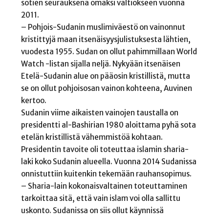
sotien seurauksena omaksi valtiokseen vuonna
2011.
– Pohjois-Sudanin muslimiväestö on vainonnut
kristittyjä maan itsenäisyysjulistuksesta lähtien,
vuodesta 1955. Sudan on ollut pahimmillaan World
Watch -listan sijalla neljä. Nykyään itsenäisen
Etelä-Sudanin alue on pääosin kristillistä, mutta
se on ollut pohjoisosan vainon kohteena, Auvinen
kertoo.
Sudanin viime aikaisten vainojen taustalla on
presidentti al-Bashirian 1980 aloittama pyhä sota
etelän kristillistä vähemmistöä kohtaan.
Presidentin tavoite oli toteuttaa islamin sharia-
laki koko Sudanin alueella. Vuonna 2014 Sudanissa
onnistuttiin kuitenkin tekemään rauhansopimus.
– Sharia-lain kokonaisvaltainen toteuttaminen
tarkoittaa sitä, että vain islam voi olla sallittu
uskonto. Sudanissa on siis ollut käynnissä