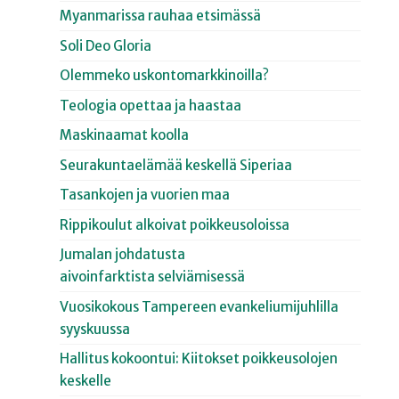
Myanmarissa rauhaa etsimässä
Soli Deo Gloria
Olemmeko uskontomarkkinoilla?
Teologia opettaa ja haastaa
Maskinaamat koolla
Seurakuntaelämää keskellä Siperiaa
Tasankojen ja vuorien maa
Rippikoulut alkoivat poikkeusoloissa
Jumalan johdatusta
aivoinfarktista selviämisessä
Vuosikokous Tampereen evankeliumijuhlilla
syyskuussa
Hallitus kokoontui: Kiitokset poikkeusolojen
keskelle