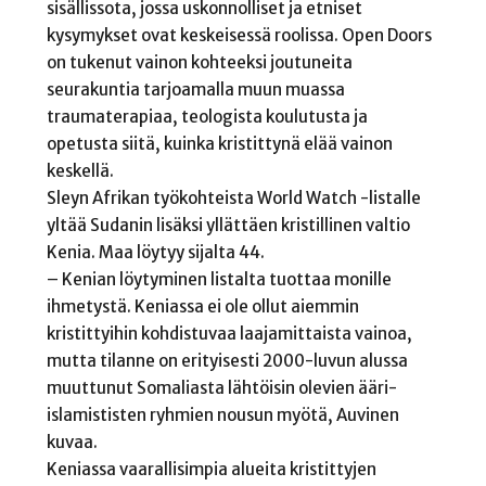
sisällissota, jossa uskonnolliset ja etniset
kysymykset ovat keskeisessä roolissa. Open Doors
on tukenut vainon kohteeksi joutuneita
seurakuntia tarjoamalla muun muassa
traumaterapiaa, teologista koulutusta ja
opetusta siitä, kuinka kristittynä elää vainon
keskellä.
Sleyn Afrikan työkohteista World Watch -listalle
yltää Sudanin lisäksi yllättäen kristillinen valtio
Kenia. Maa löytyy sijalta 44.
– Kenian löytyminen listalta tuottaa monille
ihmetystä. Keniassa ei ole ollut aiemmin
kristittyihin kohdistuvaa laajamittaista vainoa,
mutta tilanne on erityisesti 2000-luvun alussa
muuttunut Somaliasta lähtöisin olevien ääri-
islamististen ryhmien nousun myötä, Auvinen
kuvaa.
Keniassa vaarallisimpia alueita kristittyjen