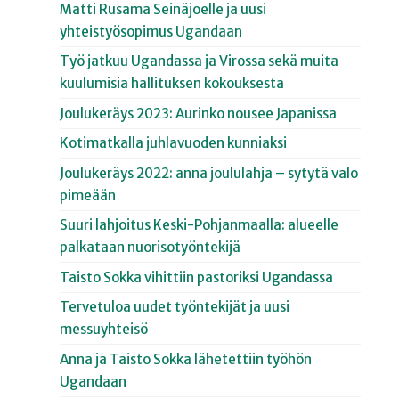
Matti Rusama Seinäjoelle ja uusi
yhteistyösopimus Ugandaan
Työ jatkuu Ugandassa ja Virossa sekä muita
kuulumisia hallituksen kokouksesta
Joulukeräys 2023: Aurinko nousee Japanissa
Kotimatkalla juhlavuoden kunniaksi
Joulukeräys 2022: anna joululahja – sytytä valo
pimeään
Suuri lahjoitus Keski-Pohjanmaalla: alueelle
palkataan nuorisotyöntekijä
Taisto Sokka vihittiin pastoriksi Ugandassa
Tervetuloa uudet työntekijät ja uusi
messuyhteisö
Anna ja Taisto Sokka lähetettiin työhön
Ugandaan