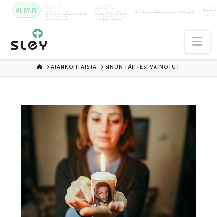
KARKUN
MAATA
SLEY
SLEY.FI
EVANKELIUMIJUHLA
EVANKELINEN
NÄKYVISSÄ
KAU
OPISTO
-FESTARIT
Na
ETUSIVU
AJANKOHTAISTA
SINUN TÄHTESI VAINOTUT