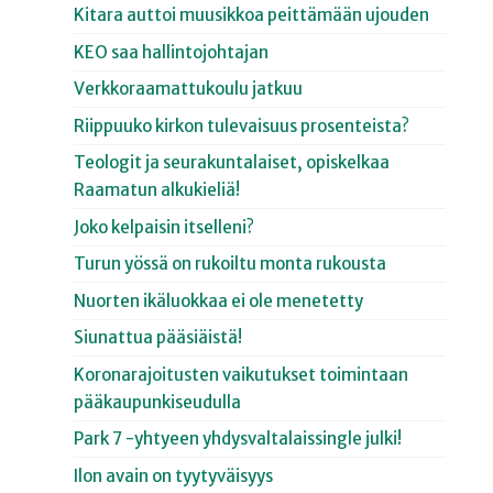
Kitara auttoi muusikkoa peittämään ujouden
KEO saa hallintojohtajan
Verkkoraamattukoulu jatkuu
Riippuuko kirkon tulevaisuus prosenteista?
Teologit ja seurakuntalaiset, opiskelkaa
Raamatun alkukieliä!
Joko kelpaisin itselleni?
Turun yössä on rukoiltu monta rukousta
Nuorten ikäluokkaa ei ole menetetty
Siunattua pääsiäistä!
Koronarajoitusten vaikutukset toimintaan
pääkaupunkiseudulla
Park 7 -yhtyeen yhdysvaltalaissingle julki!
Ilon avain on tyytyväisyys