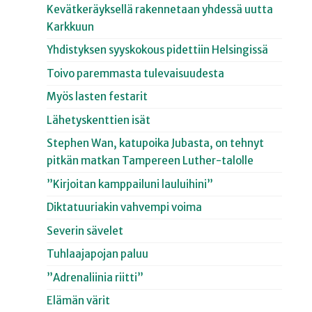
Kevätkeräyksellä rakennetaan yhdessä uutta
Karkkuun
Yhdistyksen syyskokous pidettiin Helsingissä
Toivo paremmasta tulevaisuudesta
Myös lasten festarit
Lähetyskenttien isät
Stephen Wan, katupoika Jubasta, on tehnyt
pitkän matkan Tampereen Luther-talolle
”Kirjoitan kamppailuni lauluihini”
Diktatuuriakin vahvempi voima
Severin sävelet
Tuhlaajapojan paluu
”Adrenaliinia riitti”
Elämän värit