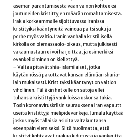
aseman parantumisesta vaan vainon kohteeksi
joutuneiden kristittyjen määrän romahtamisesta.
Irakia korkeammalle sijoittuvassa Iranissa
kristityiksi kääntyneitä vainoaa paitsi suku ja
perhe myös valtio. Iranin vanhalla kristillisellä
kirkolla on olemassaolo-oikeus, mutta julkisesti
vakaumustaan ei voi harjoittaa, ja esimerkiksi
evankelioiminen on kiellettyä.
– Valtaa pitävät shia-islamilaiset, jotka
käytännössä pakottavat kansan elämään sharia-
lain mukaisesti. Kristityksi kääntynyt on valtion
vihollinen. Tälläkin hetkelle on satoja ellei
tuhansia kristittyjä vankiloissa uskonsa takia.
Tosin koronaviruskriisin seurauksena Iran vapautti
useita kristittyjä mielipidevankeja. Jumala käyttää
joskus myös tällaisia asioita valtakuntansa
eteenpäin viemiseksi. Siitä huolimatta, että
kristityt kohtaavat raakaa kidutusta ja vankeutta,