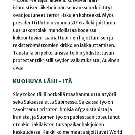
– Etelä-Venäjän alueella kasvavan ääri-
islamistisen liikehdinnän seurauksena kristityt
ovat joutuneet terrori-iskujen kohteeksi. Myös
presidentti Putinin vuonna 2016 allekirjoittama
uusi uskontolaki mahdollistaa kodeissa
kokoontuvien raamattupiirien hajottamisen ja
rekisteröimättömien kirkkojen lakkauttamisen.
Taustalla on pelko länsivaltoihin yhdistettävän
protestanttikristillisyyden vaikutuksista, Auvinen
avaa.
KUOHUVA LÄHI-ITÄ
Sley tekee tällä hetkellä maahanmuuttajatyötä
sekä Saksassa että Suomessa. Saksassa työ on
tavoittanut eritoten ihmisiä Afganistanista ja
Iranista, ja Suomen työ on puolestaan toteutunut
etenkin irakilaisten turvapaikanhakijoiden
keskuudessa. Kaikki kolme maata sijoittuvat World