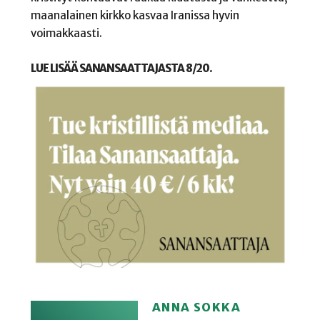
maanalainen kirkko kasvaa Iranissa hyvin
voimakkaasti.
LUE LISÄÄ SANANSAATTAJASTA 8/20.
ANNA SOKKA