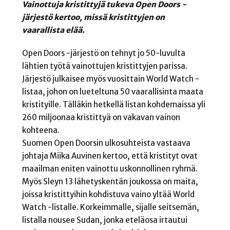
Vainottuja kristittyjä tukeva Open Doors -
järjestö kertoo, missä kristittyjen on
vaarallista elää.
Open Doors -järjestö on tehnyt jo 50-luvulta
lähtien työtä vainottujen kristittyjen parissa.
Järjestö julkaisee myös vuosittain World Watch -
listaa, johon on lueteltuna 50 vaarallisinta maata
kristityille. Tälläkin hetkellä listan kohdemaissa yli
260 miljoonaa kristittyä on vakavan vainon
kohteena.
Suomen Open Doorsin ulkosuhteista vastaava
johtaja Miika Auvinen kertoo, että kristityt ovat
maailman eniten vainottu uskonnollinen ryhmä.
Myös Sleyn 13 lähetyskentän joukossa on maita,
joissa kristittyihin kohdistuva vaino yltää World
Watch -listalle. Korkeimmalle, sijalle seitsemän,
listalla nousee Sudan, jonka eteläosa irtautui