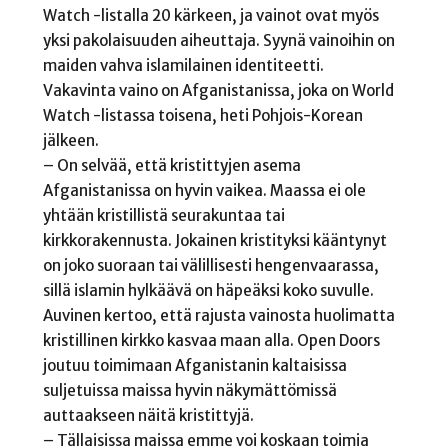
Watch -listalla 20 kärkeen, ja vainot ovat myös
yksi pakolaisuuden aiheuttaja. Syynä vainoihin on
maiden vahva islamilainen identiteetti.
Vakavinta vaino on Afganistanissa, joka on World
Watch -listassa toisena, heti Pohjois-Korean
jälkeen.
– On selvää, että kristittyjen asema
Afganistanissa on hyvin vaikea. Maassa ei ole
yhtään kristillistä seurakuntaa tai
kirkkorakennusta. Jokainen kristityksi kääntynyt
on joko suoraan tai välillisesti hengenvaarassa,
sillä islamin hylkäävä on häpeäksi koko suvulle.
Auvinen kertoo, että rajusta vainosta huolimatta
kristillinen kirkko kasvaa maan alla. Open Doors
joutuu toimimaan Afganistanin kaltaisissa
suljetuissa maissa hyvin näkymättömissä
auttaakseen näitä kristittyjä.
– Tällaisissa maissa emme voi koskaan toimia