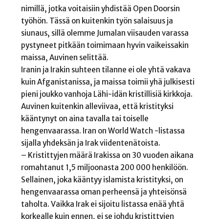
nimillä, jotka voitaisiin yhdistää Open Doorsin
työhön. Tässä on kuitenkin työn salaisuus ja
siunaus, sillä olemme Jumalan viisauden varassa
pystyneet pitkään toimimaan hyvin vaikeissakin
maissa, Auvinen selittää.
Iranin ja Irakin suhteen tilanne ei ole yhtä vakava
kuin Afganistanissa, ja maissa toimii yhä julkisesti
pieni joukko vanhoja Lähi-idän kristillisiä kirkkoja.
Auvinen kuitenkin alleviivaa, että kristityksi
kääntynyt on aina tavalla tai toiselle
hengenvaarassa. Iran on World Watch -listassa
sijalla yhdeksän ja Irak viidentenätoista.
– Kristittyjen määrä Irakissa on 30 vuoden aikana
romahtanut 1,5 miljoonasta 200 000 henkilöön.
Sellainen, joka kääntyy islamista kristityksi, on
hengenvaarassa oman perheensä ja yhteisönsä
taholta. Vaikka Irak ei sijoitu listassa enää yhtä
korkealle kuin ennen, ei se johdu kristittyjen