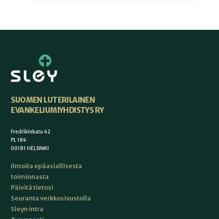
SUOMEN LUTERILAINEN
EVANKELIUMIYHDISTYS RY
Fredrikinkatu 42
PL 184
00181 HELSINKI
Ilmoita epäasiallisesta
toiminnasta
Päivitä tietosi
Seuranta verkkosivustolla
Sleyn intra