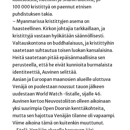
100 000 kristittyä on paennut etnisen
puhdistuksen takia.
– Myanmarissa kristittyjen asema on
haasteellinen. Kirkon johtajia tarkkaillaan, ja
kristittyjä vastaan hyökätään säännöllisesti.
Valtauskontona on buddhalaisuus, ja kristittyihin
saatetaan suhtautua toisen luokan kansalaisina.
Heitä saatetaan pitää epäisänmaallisina sen
perusteella, että he eivät kunnioita burmalaista
identiteettiä, Auvinen selittää.
Aasian ja Euroopan maanosien alueille ulottuva
Venäjä on puolestaan noussut tauon jälkeen
uudestaan World Watch -listalle, sijalle 46.
Auvinen kertoo Neuvostoliiton olleen aikoinaan
yksi suurimpia Open Doorsin kenttäkohteita,
mutta sen hajottua Venäjän tilanne oli vapaampi.
Viime aikoina tämä on kuitenkin muuttunut.