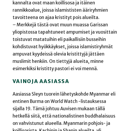
kannalta ovat maan koillisosa ja itäinen
rannikkoalue, joissa islamististen ääriryhmien
tavoitteena on ajaa kristityt pois alueilta.
– Merkkejä tästä ovat muun muassa Garissan
yliopistossa tapahtuneet ampumiset ja vuosittain
toistuvat matatuihin eli paikallisiin busseihin
kohdistuvat hyökkäykset, joissa islamistiryhmät
ampuvat kyydeissä olevia kristittyjä jättäen
muslimit henkiin. On tiettyjä alueita, minne
esimerkiksi kristitty pastori ei voi mennä.
VAINOJA AASIASSA
Aasiassa Sleyn tuorein lähetyskohde Myanmar eli
entinen Burma on World Watch -listauksessa
sijalla 19. Tämä johtuu Auvisen mukaan tällä
hetkellä siitä, että nationalistinen buddhalaisuus
on vahvistunut alueella. Myanmarin pohjois- ja
koillis­osista, Kachinin ja Shanin alueilta, yli