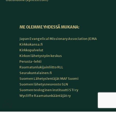
ME OLEMME YHDESSÄ MUKANA:
Japan Evangelical Missionary Association JEMA
Kirkkokansa.fi
Kirkkopalvelut
Kirkon lähetystyön keskus
Perusta-lehti
Raamatunlukijainliitto RLL
Seurakuntalainen.fi
Suomen Lähetyslentäjät MAF Suomi
Suomen lähetysneuvosto SLN
Suomen teologinen instituutti STI ry
Wycliffe Raamatunkääntäjät ry