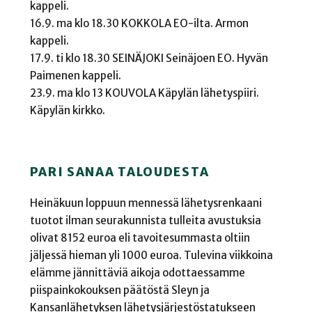
kappeli.
16.9. ma klo 18.30 KOKKOLA EO-ilta. Armon
kappeli.
17.9. ti klo 18.30 SEINÄJOKI Seinäjoen EO. Hyvän
Paimenen kappeli.
23.9. ma klo 13 KOUVOLA Käpylän lähetyspiiri.
Käpylän kirkko.
PARI SANAA TALOUDESTA
Heinäkuun loppuun mennessä lähetysrenkaani
tuotot ilman seurakunnista tulleita avustuksia
olivat 8152 euroa eli tavoitesummasta oltiin
jäljessä hieman yli 1000 euroa. Tulevina viikkoina
elämme jännittäviä aikoja odottaessamme
piispainkokouksen päätöstä Sleyn ja
Kansanlähetyksen lähetysjärjestöstatukseen