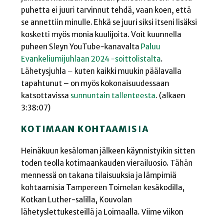
puhetta ei juuri tarvinnut tehdä, vaan koen, että
se annettiin minulle. Ehkä se juuri siksi itseni lisäksi
kosketti myös monia kuulijoita. Voit kuunnella
puheen Sleyn YouTube-kanavalta
Paluu
Evankeliumijuhlaan 2024 -soittolistalta
.
Lähetysjuhla – kuten kaikki muukin päälavalla
tapahtunut – on myös kokonaisuudessaan
katsottavissa
sunnuntain tallenteesta
. (alkaen
3:38:07)
KOTIMAAN KOHTAAMISIA
Heinäkuun kesäloman jälkeen käynnistyikin sitten
toden teolla kotimaankauden vierailuosio. Tähän
mennessä on takana tilaisuuksia ja lämpimiä
kohtaamisia Tampereen Toimelan kesäkodilla,
Kotkan Luther-salilla, Kouvolan
lähetyslettukesteillä ja Loimaalla. Viime viikon