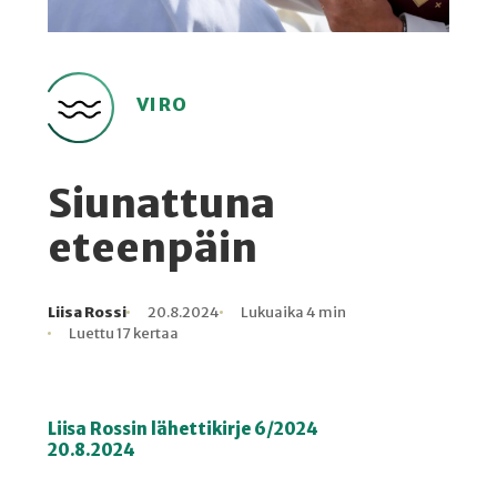
VIRO
Siunattuna
eteenpäin
Liisa Rossi
20.8.2024
Lukuaika 4 min
Kirjoittaja
Julkaistu
Lukuaika
Lukukertoja
Luettu 17 kertaa
Liisa Rossin lähettikirje 6/2024
20.8.2024