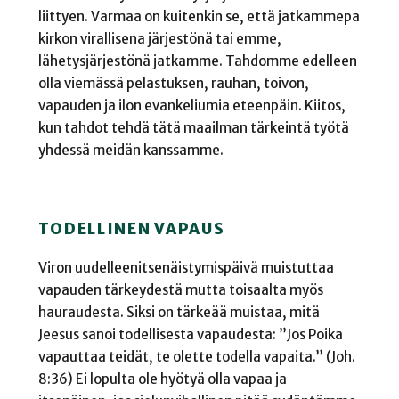
liittyen. Varmaa on kuitenkin se, että jatkammepa
kirkon virallisena järjestönä tai emme,
lähetysjärjestönä jatkamme. Tahdomme edelleen
olla viemässä pelastuksen, rauhan, toivon,
vapauden ja ilon evankeliumia eteenpäin. Kiitos,
kun tahdot tehdä tätä maailman tärkeintä työtä
yhdessä meidän kanssamme.
TODELLINEN VAPAUS
Viron uudelleenitsenäistymispäivä muistuttaa
vapauden tärkeydestä mutta toisaalta myös
hauraudesta. Siksi on tärkeää muistaa, mitä
Jeesus sanoi todellisesta vapaudesta: ”Jos Poika
vapauttaa teidät, te olette todella vapaita.” (Joh.
8:36) Ei lopulta ole hyötyä olla vapaa ja