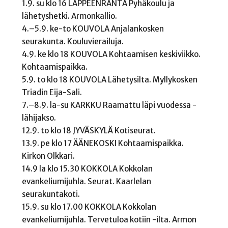
1.9. su klo 16 LAPPEENRANTA Pyhäkoulu ja
lähetyshetki. Armonkallio.
4.–5.9. ke-to KOUVOLA Anjalankosken
seurakunta. Kouluvierailuja.
4.9. ke klo 18 KOUVOLA Kohtaamisen keskiviikko.
Kohtaamispaikka.
5.9. to klo 18 KOUVOLA Lähetysilta. Myllykosken
Triadin Eija-Sali.
7.–8.9. la-su KARKKU Raamattu läpi vuodessa -
lähijakso.
12.9. to klo 18 JYVÄSKYLÄ Kotiseurat.
13.9. pe klo 17 ÄÄNEKOSKI Kohtaamispaikka.
Kirkon Olkkari.
14.9 la klo 15.30 KOKKOLA Kokkolan
evankeliumijuhla. Seurat. Kaarlelan
seurakuntakoti.
15.9. su klo 17.00 KOKKOLA Kokkolan
evankeliumijuhla. Tervetuloa kotiin -ilta. Armon