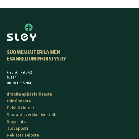
SUOMEN LUTERILAINEN
EVANKELIUMIYHDISTYS RY
Fredrikinkatu 42
PL 184
00181 HELSINKI
Ilmoita epäasiallisesta
toiminnasta
Päivitä tietosi
Seuranta verkkosivustolla
Sleyn intra
Turvaposti
Rekisteriseloste