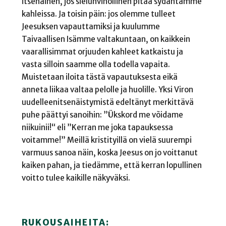
itsenäinen, jos sielunvihollinen pitää sydäntämme
kahleissa. Ja toisin päin: jos olemme tulleet
Jeesuksen vapauttamiksi ja kuulumme
Taivaallisen Isämme valtakuntaan, on kaikkein
vaarallisimmat orjuuden kahleet katkaistu ja
vasta silloin saamme olla todella vapaita.
Muistetaan iloita tästä vapautuksesta eikä
anneta liikaa valtaa pelolle ja huolille. Yksi Viron
uudelleenitsenäistymistä edeltänyt merkittävä
puhe päättyi sanoihin: ”Ükskord me võidame
niikuinii!“ eli ”Kerran me joka tapauksessa
voitamme!” Meillä kristityillä on vielä suurempi
varmuus sanoa näin, koska Jeesus on jo voittanut
kaiken pahan, ja tiedämme, että kerran lopullinen
voitto tulee kaikille näkyväksi.
RUKOUSAIHEITA: