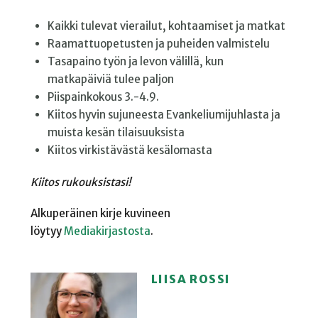
Kaikki tulevat vierailut, kohtaamiset ja matkat
Raamattuopetusten ja puheiden valmistelu
Tasapaino työn ja levon välillä, kun
matkapäiviä tulee paljon
Piispainkokous 3.-4.9.
Kiitos hyvin sujuneesta Evankeliumijuhlasta ja
muista kesän tilaisuuksista
Kiitos virkistävästä kesälomasta
Kiitos rukouksistasi!
Alkuperäinen kirje kuvineen
löytyy
Mediakirjastosta
.
LIISA ROSSI