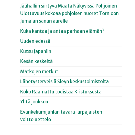
Jäähalliin siirtyvä Maata Näkyvissä Pohjoinen
Ulottuvuus kokoaa pohjoisen nuoret Tornioon
Jumalan sanan äärelle
Kuka kantaa ja antaa parhaan elämän?
Uuden edessä
Kutsu Japaniin
Kesän keskeltä
Matkojen metkut
Lähetysterveisiä Sleyn keskustoimistolta
Koko Raamattu todistaa Kristuksesta
Yhtä joukkoa
Evankeliumijuhlan tavara-arpajaisten
voittoluettelo