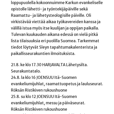
loppupuolella kokoonnuimme Karkun evankeliselle
opistolle lähetti- ja työntekijäpäiville sekä
Raamattu- ja lähetysteologisille päiville. Oli
virkistävää viettää aikaa työkavereiden kanssa ja
välillä istua myös itse kuulijan ja oppijan paikalla.
Tulevan kuukauden aikana edessä on vielä pitkä
lista tilaisuuksia eri puolilla Suomea. Tarkemmat
tiedot löytyvät Sleyn tapahtumakalenterista ja
paikallisseurakuntien ilmoituksista.
21.8. ke klo 17.30 HARJAVALTA Lähetysilta.
Seurakuntatalo.
24.8. la klo 16 JOENSUU Itä-Suomen
evankeliumijuhlat, raamattuopetus ja lauluseurat.
Röksän Ristikiven rukoushuone
25.8. su klo 12 JOENSUU Itä-Suomen
evankeliumijuhlat, messu ja päiväseurat.
Röksän Ristikiven rukoushuone