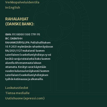
Verkkopalveluiden tila
In English
RAHALAHJAT
(DANSKE BANK):
IBAN: FI13 8000 1500 7791 95
BIC: DABAFIHH
RAHANKERÄYSLUPA: Poliisihallituksen
10.9.2021 myöntämän rahankeräysluvan
RA/2021/1127 mukaisesti Suomen
Luterilainen Evankeliumiyhdistys ry voi
kerätä varoja toistaiseksi koko Suomen
alueella Ahvenanmaata lukuun
ottamatta. Kerätyt varat käytetään
vuoden kuluessa keräyksestä Suomen
Luterilaisen Evankeliumiyhdistyksen
työhön kotimaassa ja ulkomailla.
Laskutustiedot
Tietoa medialle
Uutishuone (epressi.com)