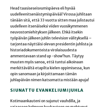
Head taasiseseisvumispäeva eli hyvää
uudelleenitsenäistymispäivää! Virossa juhlitaan
tänään sitä, että 33 vuotta sitten maa julistautui
uudelleen itsenäiseksi viiden vuosikymmenen
neuvostomiehityksen jälkeen. Ehkä itsekin
työpäivän jälkeen juhlin television välityksellä –
tarjontaa näyttäisi olevan presidentin juhlista ja
historiadokumenteista virolaisuudesta
ammentavaan stand up -show’hun. Täytyy
muuten myös sanoa, että tuntui aikoinaan
merkittävältä etapilta kielen oppimisessa, kun
opin sanomaan ja kirjoittamaan tämän
juhlapäivän nimen katsomatta mistään apuja!
SIUNATTU EVANKELIUMIJUHLA
Kotimaankauteni on sujunut vauhdilla, ja
vajaaseen kolmeen kuukauteen on mahtunut