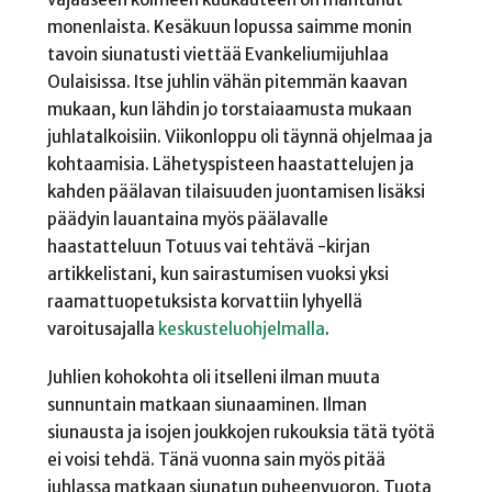
monenlaista. Kesäkuun lopussa saimme monin
tavoin siunatusti viettää Evankeliumijuhlaa
Oulaisissa. Itse juhlin vähän pitemmän kaavan
mukaan, kun lähdin jo torstaiaamusta mukaan
juhlatalkoisiin. Viikonloppu oli täynnä ohjelmaa ja
kohtaamisia. Lähetyspisteen haastattelujen ja
kahden päälavan tilaisuuden juontamisen lisäksi
päädyin lauantaina myös päälavalle
haastatteluun Totuus vai tehtävä -kirjan
artikkelistani, kun sairastumisen vuoksi yksi
raamattuopetuksista korvattiin lyhyellä
varoitusajalla
keskusteluohjelmalla
.
Juhlien kohokohta oli itselleni ilman muuta
sunnuntain matkaan siunaaminen. Ilman
siunausta ja isojen joukkojen rukouksia tätä työtä
ei voisi tehdä. Tänä vuonna sain myös pitää
juhlassa matkaan siunatun puheenvuoron. Tuota