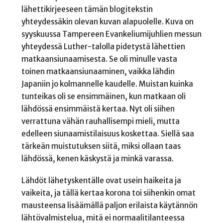
lähettikirjeeseen tämän blogitekstin
yhteydessäkin olevan kuvan alapuolelle. Kuva on
syyskuussa Tampereen Evankeliumijuhlien messun
yhteydessä Luther-talolla pidetystä lähettien
matkaansiunaamisesta. Se oli minulle vasta
toinen matkaansiunaaminen, vaikka lähdin
Japaniin jo kolmannelle kaudelle. Muistan kuinka
tunteikas oli se ensimmäinen, kun matkaan oli
lähdössä ensimmäistä kertaa. Nyt oli siihen
verrattuna vähän rauhallisempi mieli, mutta
edelleen siunaamistilaisuus koskettaa. Siellä saa
tärkeän muistutuksen siitä, miksi ollaan taas
lähdössä, kenen käskystä ja minkä varassa.
Lähdöt lähetyskentälle ovat usein haikeita ja
vaikeita, ja tällä kertaa korona toi siihenkin omat
mausteensa lisäämällä paljon erilaista käytännön
lähtövalmistelua, mitä ei normaalitilanteessa