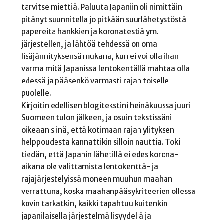
tarvitse miettiä. Paluuta Japaniin oli nimittäin
pitänyt suunnitella jo pitkään suurlähetystöstä
papereita hankkien ja koronatestiä ym.
järjestellen, ja lähtöä tehdessä on oma
lisäjännityksensä mukana, kun ei voi olla ihan
varma mitä Japanissa lentokentällä mahtaa olla
edessä ja pääsenkö varmasti rajan toiselle
puolelle.
Kirjoitin edellisen blogitekstini heinäkuussa juuri
Suomeen tulon jälkeen, ja osuin tekstissäni
oikeaan siinä, että kotimaan rajan ylityksen
helppoudesta kannattikin silloin nauttia. Toki
tiedän, että Japanin lähetillä ei edes korona-
aikana ole valittamista lentokenttä- ja
rajajärjestelyissä moneen muuhun maahan
verrattuna, koska maahanpääsykriteerien ollessa
kovin tarkatkin, kaikki tapahtuu kuitenkin
japanilaisella järjestelmällisyydellä ja