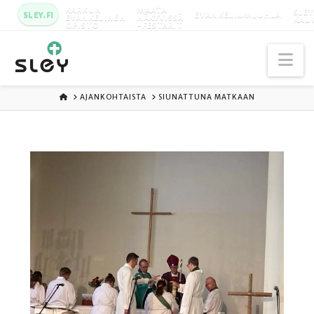
KARKUN
MAATA
SLEY
SLEY.FI
EVANKELIUMIJUHLA
EVANKELINEN
NÄKYVISSÄ
KAU
OPISTO
-FESTARIT
Na
ETUSIVU
AJANKOHTAISTA
SIUNATTUNA MATKAAN