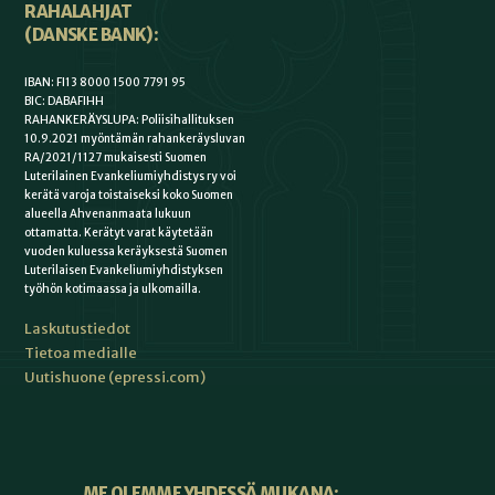
RAHALAHJAT
(DANSKE BANK):
IBAN: FI13 8000 1500 7791 95
BIC: DABAFIHH
RAHANKERÄYSLUPA: Poliisihallituksen
10.9.2021 myöntämän rahankeräysluvan
RA/2021/1127 mukaisesti Suomen
Luterilainen Evankeliumiyhdistys ry voi
kerätä varoja toistaiseksi koko Suomen
alueella Ahvenanmaata lukuun
ottamatta. Kerätyt varat käytetään
vuoden kuluessa keräyksestä Suomen
Luterilaisen Evankeliumiyhdistyksen
työhön kotimaassa ja ulkomailla.
Laskutustiedot
Tietoa medialle
Uutishuone (epressi.com)
ME OLEMME YHDESSÄ MUKANA: