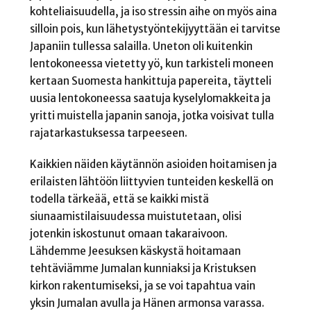
kohteliaisuudella, ja iso stressin aihe on myös aina
silloin pois, kun lähetystyöntekijyyttään ei tarvitse
Japaniin tullessa salailla. Uneton oli kuitenkin
lentokoneessa vietetty yö, kun tarkisteli moneen
kertaan Suomesta hankittuja papereita, täytteli
uusia lentokoneessa saatuja kyselylomakkeita ja
yritti muistella japanin sanoja, jotka voisivat tulla
rajatarkastuksessa tarpeeseen.
Kaikkien näiden käytännön asioiden hoitamisen ja
erilaisten lähtöön liittyvien tunteiden keskellä on
todella tärkeää, että se kaikki mistä
siunaamistilaisuudessa muistutetaan, olisi
jotenkin iskostunut omaan takaraivoon.
Lähdemme Jeesuksen käskystä hoitamaan
tehtäviämme Jumalan kunniaksi ja Kristuksen
kirkon rakentumiseksi, ja se voi tapahtua vain
yksin Jumalan avulla ja Hänen armonsa varassa.