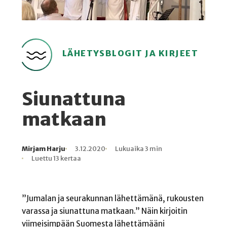
LÄHETYSBLOGIT JA KIRJEET
Siunattuna
matkaan
Mirjam Harju
3.12.2020
Lukuaika 3 min
Kirjoittaja
Julkaistu
Lukuaika
Lukukertoja
Luettu 13 kertaa
”Jumalan ja seurakunnan lähettämänä, rukousten
varassa ja siunattuna matkaan.” Näin kirjoitin
viimeisimpään Suomesta lähettämääni