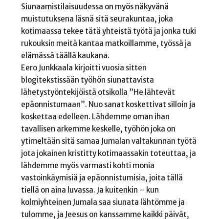
Siunaamistilaisuudessa on myös näkyvänä
muistutuksena läsnä sitä seurakuntaa, joka
kotimaassa tekee tätä yhteistä työtä ja jonka tuki
rukouksin meitä kantaa matkoillamme, työssä ja
elämässä täällä kaukana.
Eero Junkkaala kirjoitti vuosia sitten
blogitekstissään työhön siunattavista
lähetystyöntekijöistä otsikolla ”He lähtevät
epäonnistumaan”. Nuo sanat koskettivat silloin ja
koskettaa edelleen. Lähdemme oman ihan
tavallisen arkemme keskelle, työhön joka on
ytimeltään sitä samaa Jumalan valtakunnan työtä
jota jokainen kristitty kotimaassakin toteuttaa, ja
lähdemme myös varmasti kohti monia
vastoinkäymisiä ja epäonnistumisia, joita tällä
tiellä on aina luvassa. Ja kuitenkin – kun
kolmiyhteinen Jumala saa siunata lähtömme ja
tulomme, ja Jeesus on kanssamme kaikki päivät,