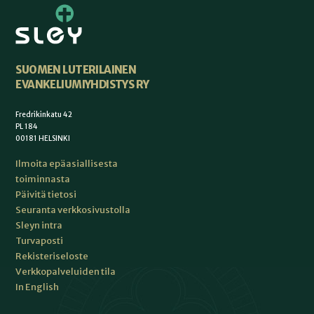
SUOMEN LUTERILAINEN
EVANKELIUMIYHDISTYS RY
Fredrikinkatu 42
PL 184
00181 HELSINKI
Ilmoita epäasiallisesta
toiminnasta
Päivitä tietosi
Seuranta verkkosivustolla
Sleyn intra
Turvaposti
Rekisteriseloste
Verkkopalveluiden tila
In English