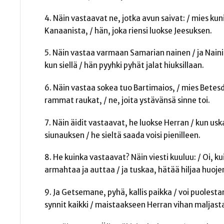
4. Näin vastaavat ne, jotka avun saivat: / mies kuni
Kanaanista, / hän, joka riensi luokse Jeesuksen.
5. Näin vastaa varmaan Samarian nainen / ja Naini
kun siellä / hän pyyhki pyhät jalat hiuksillaan.
6. Näin vastaa sokea tuo Bartimaios, / mies Betesda
rammat raukat, / ne, joita ystävänsä sinne toi.
7. Näin äidit vastaavat, he luokse Herran / kun uskal
siunauksen / he sieltä saada voisi pienilleen.
8. He kuinka vastaavat? Näin viesti kuuluu: / Oi, ku
armahtaa ja auttaa / ja tuskaa, hätää hiljaa huoje
9. Ja Getsemane, pyhä, kallis paikka / voi puolest
synnit kaikki / maistaakseen Herran vihan maljast