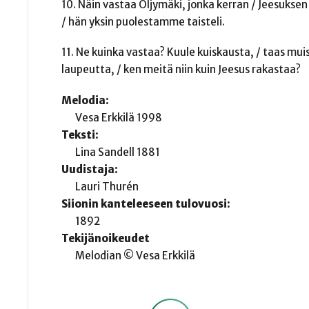
10. Näin vastaa Öljymäki, jonka kerran / Jeesuksen v
/ hän yksin puolestamme taisteli.
11. Ne kuinka vastaa? Kuule kuiskausta, / taas mu
laupeutta, / ken meitä niin kuin Jeesus rakastaa?
Melodia:
Vesa Erkkilä 1998
Teksti:
Lina Sandell 1881
Uudistaja:
Lauri Thurén
Siionin kanteleeseen tulovuosi:
1892
Tekijänoikeudet
Melodian © Vesa Erkkilä