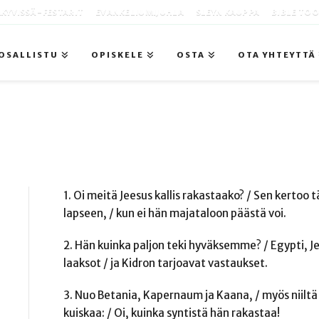
KYVISSÄ -FESTARIT
EVANKELIUMIJUHLA
SLEYN KAUPPA
BIBLE TO
OSALLISTU
OPISKELE
OSTA
OTA YHTEYTTÄ
1. Oi meitä Jeesus kallis rakastaako? / Sen kertoo t
lapseen, / kun ei hän majataloon päästä voi.
2. Hän kuinka paljon teki hyväksemme? / Egypti, Je
laaksot / ja Kidron tarjoavat vastaukset.
3. Nuo Betania, Kapernaum ja Kaana, / myös niiltä 
kuiskaa: / Oi, kuinka syntistä hän rakastaa!