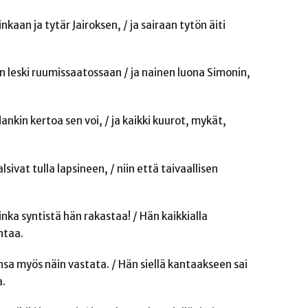
nkaan ja tytär Jairoksen, / ja sairaan tytön äiti
n leski ruumissaatossaan / ja nainen luona Simonin,
nkin kertoa sen voi, / ja kaikki kuurot, mykät,
sivat tulla lapsineen, / niin että taivaallisen
inka syntistä hän rakastaa! / Hän kaikkialla
ntaa.
ansa myös näin vastata. / Hän siellä kantaakseen sai
a.