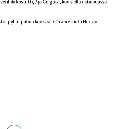
erihiki kostutti, / ja Golgata, kun siellä ristinpuussa
istot pyhät puhua kun saa: / Oi ääretöntä Herran