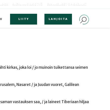
OLBOX
SLEYN NUORISOTYÖ
EVANKELISET OPISKELIJAT
LIITY
LAHJOITA
ähti kirkas, joka loi / jo muinoin tuikettansa seimen
rusalem, Nasaret / ja Juudan vuoret, Galilean
saman vastauksen saa, / ja laineet Tiberiaan hiljaa