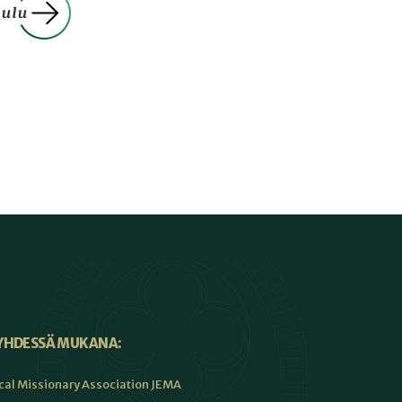
YHDESSÄ MUKANA:
cal Missionary Association JEMA