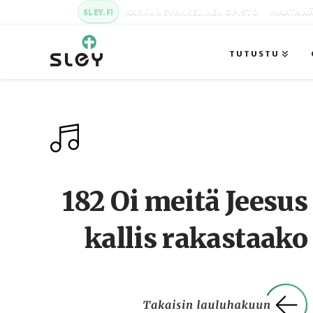
SLEY.FI
KARKUN EVANKELINEN OPISTO
MAATA NÄ
TUTUSTU
182 Oi meitä Jeesus
kallis rakastaako