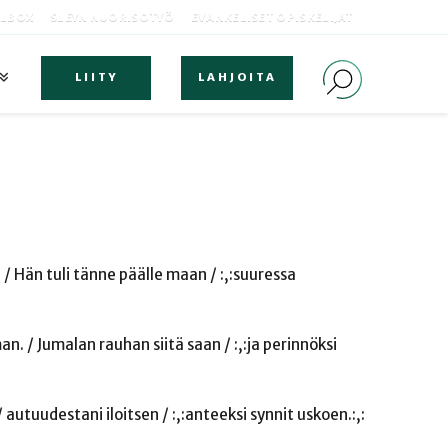
OLBOX
SLEYN NUORISOTYÖ
EVANKELISET OPISKELIJAT
LIITY
LAHJOITA
 / Hän tuli tänne päälle maan / :,:suuressa
an. / Jumalan rauhan siitä saan / :,:ja perinnöksi
autuudestani iloitsen / :,:anteeksi synnit uskoen.:,: