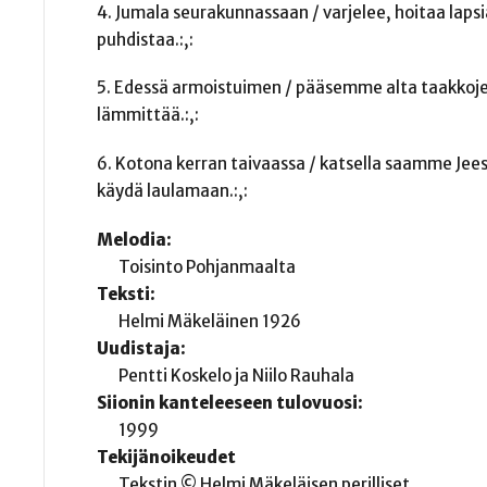
4. Jumala seurakunnassaan / varjelee, hoitaa lapsia
puhdistaa.:,:
5. Edessä armoistuimen / pääsemme alta taakkojen, 
lämmittää.:,:
6. Kotona kerran taivaassa / katsella saamme Jeesu
käydä laulamaan.:,:
Melodia:
Toisinto Pohjanmaalta
Teksti:
Helmi Mäkeläinen 1926
Uudistaja:
Pentti Koskelo ja Niilo Rauhala
Siionin kanteleeseen tulovuosi:
1999
Tekijänoikeudet
Tekstin © Helmi Mäkeläisen perilliset