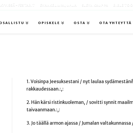
KYVISSÄ -FESTARIT
EVANKELIUMIJUHLA
SLEYN KAUPPA
BIBLE TO
OSALLISTU
OPISKELE
OSTA
OTA YHTEYTTÄ
1. Voisinpa Jeesuksestani / nyt laulaa sydämestäni!
rakkaudessaan.:,:
2. Hän kärsi ristinkuoleman, / sovitti synnit maailm
taivaanmaan.:,:
3. Jo täällä armon ajassa / Jumalan valtakunnassa / 