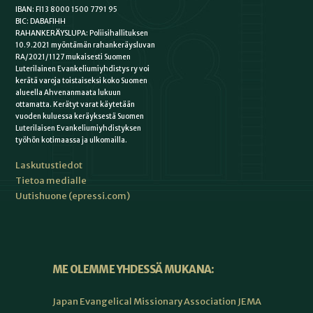
IBAN: FI13 8000 1500 7791 95
BIC: DABAFIHH
RAHANKERÄYSLUPA: Poliisihallituksen
10.9.2021 myöntämän rahankeräysluvan
RA/2021/1127 mukaisesti Suomen
Luterilainen Evankeliumiyhdistys ry voi
kerätä varoja toistaiseksi koko Suomen
alueella Ahvenanmaata lukuun
ottamatta. Kerätyt varat käytetään
vuoden kuluessa keräyksestä Suomen
Luterilaisen Evankeliumiyhdistyksen
työhön kotimaassa ja ulkomailla.
Laskutustiedot
Tietoa medialle
Uutishuone (epressi.com)
ME OLEMME YHDESSÄ MUKANA:
Japan Evangelical Missionary Association JEMA