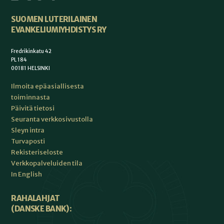
SUOMEN LUTERILAINEN
EVANKELIUMIYHDISTYS RY
Fredrikinkatu 42
PL 184
00181 HELSINKI
Ilmoita epäasiallisesta
toiminnasta
Päivitä tietosi
Seuranta verkkosivustolla
Sleyn intra
Turvaposti
Rekisteriseloste
Verkkopalveluiden tila
In English
RAHALAHJAT
(DANSKE BANK):