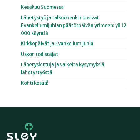
Kesäkuu Suomessa
Lähetystyö ja talkoohenki nousivat
Evankeliumijuhlan päätöspäivän ytimeen: yli 12
000 käyntiä
Kirkkopäivät ja Evankeliumijuhla
Uskon todistajat
Lähetyslettuja ja vaikeita kysymyksiä
lähetystyöstä
Kohti kesää!