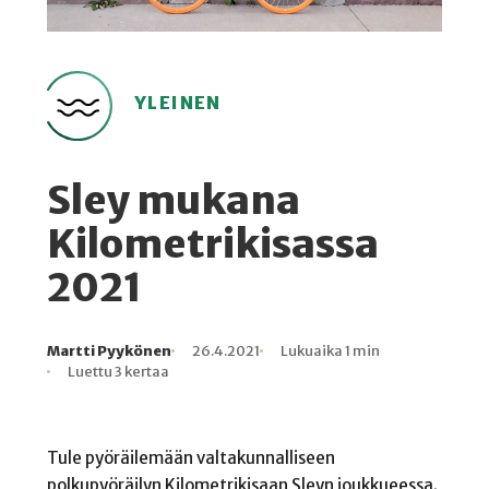
YLEINEN
Sley mukana
Kilometrikisassa
2021
Martti Pyykönen
26.4.2021
Lukuaika 1 min
Kirjoittaja
Julkaistu
Lukuaika
Lukukertoja
Luettu 3 kertaa
Tule pyöräilemään valtakunnalliseen
polkupyöräilyn Kilometrikisaan Sleyn joukkueessa.