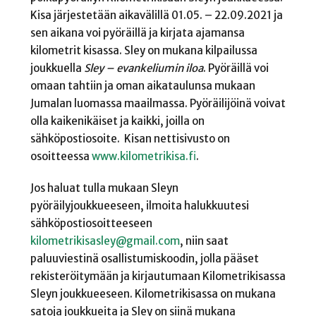
Kisa järjestetään aikavälillä 01.05. – 22.09.2021 ja
sen aikana voi pyöräillä ja kirjata ajamansa
kilometrit kisassa. Sley on mukana kilpailussa
joukkuella
Sley – evankeliumin iloa
. Pyöräillä voi
omaan tahtiin ja oman aikataulunsa mukaan
Jumalan luomassa maailmassa. Pyöräilijöinä voivat
olla kaikenikäiset ja kaikki, joilla on
sähköpostiosoite. Kisan nettisivusto on
osoitteessa
www.kilometrikisa.fi
.
Jos haluat tulla mukaan Sleyn
pyöräilyjoukkueeseen, ilmoita halukkuutesi
sähköpostiosoitteeseen
kilometrikisasley@gmail.com
, niin saat
paluuviestinä osallistumiskoodin, jolla pääset
rekisteröitymään ja kirjautumaan Kilometrikisassa
Sleyn joukkueeseen. Kilometrikisassa on mukana
satoja joukkueita ja Sley on siinä mukana