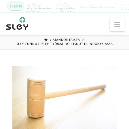
KARKUN
MAATA
SLEY
SLEY.FI
EVANKELIUMIJUHLA
EVANKELINEN
NÄKYVISSÄ
KAU
OPISTO
-FESTARIT
Na
ETUSIVU
AJANKOHTAISTA
SLEY TUNNUSTELEE TYÖMAHDOLLISUUTTA INDONESIASSA