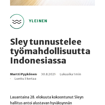
YLEINEN
Sley tunnustelee
työmahdollisuutta
Indonesiassa
Martti Pyykönen
30.8.2021
Lukuaika 1 min
Kirjoittaja
Julkaistu
Lukuaika
Lukukertoja
Luettu 3 kertaa
Lauantaina 28. elokuuta kokoontunut Sleyn
hallitus antoi alustavan hyväksynnän