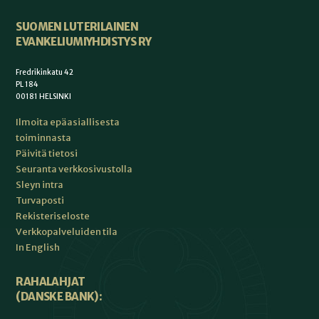
SUOMEN LUTERILAINEN
EVANKELIUMIYHDISTYS RY
Fredrikinkatu 42
PL 184
00181 HELSINKI
Ilmoita epäasiallisesta
toiminnasta
Päivitä tietosi
Seuranta verkkosivustolla
Sleyn intra
Turvaposti
Rekisteriseloste
Verkkopalveluiden tila
In English
RAHALAHJAT
(DANSKE BANK):