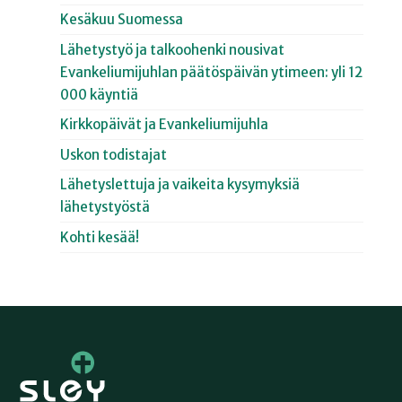
Kesäkuu Suomessa
Lähetystyö ja talkoohenki nousivat
Evankeliumijuhlan päätöspäivän ytimeen: yli 12
000 käyntiä
Kirkkopäivät ja Evankeliumijuhla
Uskon todistajat
Lähetyslettuja ja vaikeita kysymyksiä
lähetystyöstä
Kohti kesää!