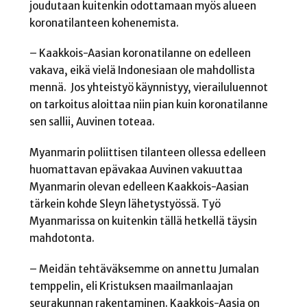
joudutaan kuitenkin odottamaan myös alueen
koronatilanteen kohenemista.
– Kaakkois-Aasian koronatilanne on edelleen
vakava, eikä vielä Indonesiaan ole mahdollista
mennä. Jos yhteistyö käynnistyy, vierailuluennot
on tarkoitus aloittaa niin pian kuin koronatilanne
sen sallii, Auvinen toteaa.
Myanmarin poliittisen tilanteen ollessa edelleen
huomattavan epävakaa Auvinen vakuuttaa
Myanmarin olevan edelleen Kaakkois-Aasian
tärkein kohde Sleyn lähetystyössä. Työ
Myanmarissa on kuitenkin tällä hetkellä täysin
mahdotonta.
– Meidän tehtäväksemme on annettu Jumalan
temppelin, eli Kristuksen maailmanlaajan
seurakunnan rakentaminen. Kaakkois-Aasia on