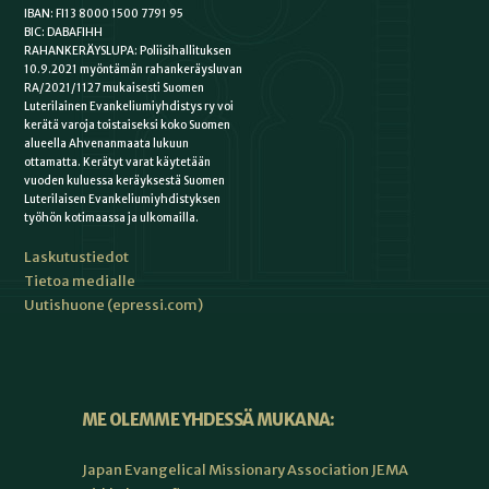
IBAN: FI13 8000 1500 7791 95
BIC: DABAFIHH
RAHANKERÄYSLUPA: Poliisihallituksen
10.9.2021 myöntämän rahankeräysluvan
RA/2021/1127 mukaisesti Suomen
Luterilainen Evankeliumiyhdistys ry voi
kerätä varoja toistaiseksi koko Suomen
alueella Ahvenanmaata lukuun
ottamatta. Kerätyt varat käytetään
vuoden kuluessa keräyksestä Suomen
Luterilaisen Evankeliumiyhdistyksen
työhön kotimaassa ja ulkomailla.
Laskutustiedot
Tietoa medialle
Uutishuone (epressi.com)
ME OLEMME YHDESSÄ MUKANA:
Japan Evangelical Missionary Association JEMA