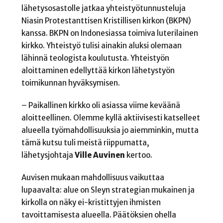
lähetysosastolle jatkaa yhteistyötunnusteluja
Niasin Protestanttisen Kristillisen kirkon (BKPN)
kanssa. BKPN on Indonesiassa toimiva luterilainen
kirkko. Yhteistyö tulisi ainakin aluksi olemaan
lähinnä teologista koulutusta. Yhteistyön
aloittaminen edellyttää kirkon lähetystyön
toimikunnan hyväksymisen.
– Paikallinen kirkko oli asiassa viime keväänä
aloitteellinen. Olemme kyllä aktiivisesti katselleet
alueella työmahdollisuuksia jo aiemminkin, mutta
tämä kutsu tuli meistä riippumatta,
lähetysjohtaja
Ville Auvinen
kertoo.
Auvisen mukaan mahdollisuus vaikuttaa
lupaavalta: alue on Sleyn strategian mukainen ja
kirkolla on näky ei-kristittyjen ihmisten
tavoittamisesta alueella. Päätöksien ohella