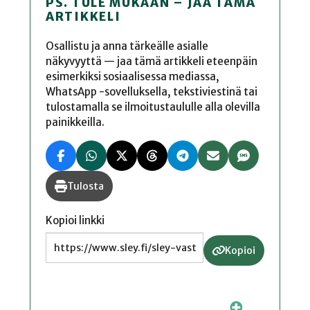
PS. TULE MUKAAN – JAA TÄMÄ
ARTIKKELI
Osallistu ja anna tärkeälle asialle
näkyvyyttä — jaa tämä artikkeli eteenpäin
esimerkiksi sosiaalisessa mediassa,
WhatsApp -sovelluksella, tekstiviestinä tai
tulostamalla se ilmoitustaululle alla olevilla
painikkeilla.
Tulosta
Kopioi linkki
Kopioi