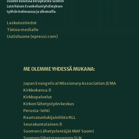
vuoden kuluessa keräyksestä Suomen
Luterilaisen Evankeliumiyhdistyksen
työhön kotimaassa ja ulkomailla.
Laskutustiedot
Tietoa medialle
Uutishuone (epressi.com)
ME OLEMME YHDESSÄ MUKANA:
Japan Evangelical Missionary Association JEMA
Kirkkokansa.fi
Kirkkopalvelut
Kirkon lähetystyön keskus
Perusta-lehti
Raamatunlukijainliitto RLL
Seurakuntalainen.fi
Suomen Lähetyslentäjät MAF Suomi
Suomen lähetysneuvosto SLN