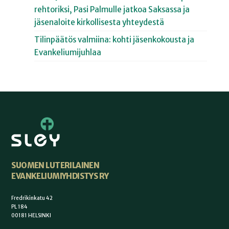
rehtoriksi, Pasi Palmulle jatkoa Saksassa ja
jäsenaloite kirkollisesta yhteydestä
Tilinpäätös valmiina: kohti jäsenkokousta ja
Evankeliumijuhlaa
SUOMEN LUTERILAINEN
EVANKELIUMIYHDISTYS RY
Fredrikinkatu 42
PL 184
00181 HELSINKI