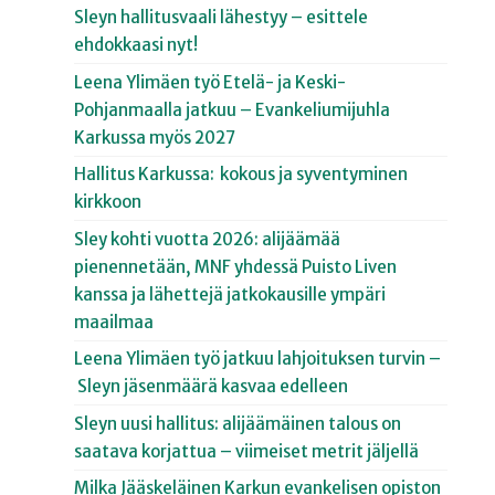
Sleyn hallitusvaali lähestyy – esittele
ehdokkaasi nyt!
Leena Ylimäen työ Etelä- ja Keski-
Pohjanmaalla jatkuu – Evankeliumijuhla
Karkussa myös 2027
Hallitus Karkussa: kokous ja syventyminen
kirkkoon
Sley kohti vuotta 2026: alijäämää
pienennetään, MNF yhdessä Puisto Liven
kanssa ja lähettejä jatkokausille ympäri
maailmaa
Leena Ylimäen työ jatkuu lahjoituksen turvin –
Sleyn jäsenmäärä kasvaa edelleen
Sleyn uusi hallitus: alijäämäinen talous on
saatava korjattua – viimeiset metrit jäljellä
Milka Jääskeläinen Karkun evankelisen opiston