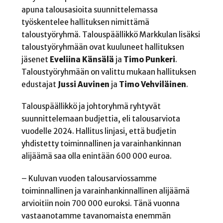
apuna talousasioita suunnittelemassa
työskentelee hallituksen nimittämä
taloustyöryhmä. Talouspäällikkö Markkulan lisäksi
taloustyöryhmään ovat kuuluneet hallituksen
jäsenet
Eveliina Känsälä
ja
Timo Punkeri
.
Taloustyöryhmään on valittu mukaan hallituksen
edustajat
Jussi Auvinen
ja
Timo Vehviläinen
.
Talouspäällikkö ja johtoryhmä ryhtyvät
suunnittelemaan budjettia, eli talousarviota
vuodelle 2024. Hallitus linjasi, että budjetin
yhdistetty toiminnallinen ja varainhankinnan
alijäämä saa olla enintään 600 000 euroa.
– Kuluvan vuoden talousarviossamme
toiminnallinen ja varainhankinnallinen alijäämä
arvioitiin noin 700 000 euroksi. Tänä vuonna
vastaanotamme tavanomaista enemmän