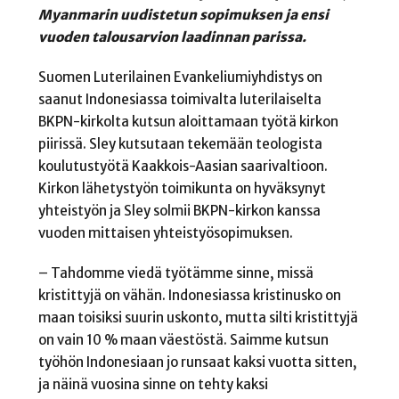
Myanmarin uudistetun sopimuksen ja ensi
vuoden talousarvion laadinnan parissa.
Suomen Luterilainen Evankeliumiyhdistys on
saanut Indonesiassa toimivalta luterilaiselta
BKPN-kirkolta kutsun aloittamaan työtä kirkon
piirissä. Sley kutsutaan tekemään teologista
koulutustyötä Kaakkois-Aasian saarivaltioon.
Kirkon lähetystyön toimikunta on hyväksynyt
yhteistyön ja Sley solmii BKPN-kirkon kanssa
vuoden mittaisen yhteistyösopimuksen.
– Tahdomme viedä työtämme sinne, missä
kristittyjä on vähän. Indonesiassa kristinusko on
maan toisiksi suurin uskonto, mutta silti kristittyjä
on vain 10 % maan väestöstä. Saimme kutsun
työhön Indonesiaan jo runsaat kaksi vuotta sitten,
ja näinä vuosina sinne on tehty kaksi