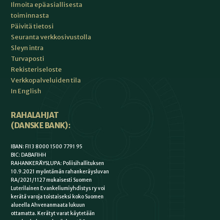
Ilmoita epäasiallisesta
toiminnasta
Päivitä tietosi
Seuranta verkkosivustolla
Sleyn intra
Turvaposti
Rekisteriseloste
Verkkopalveluiden tila
In English
RAHALAHJAT
(DANSKE BANK):
IBAN: FI13 8000 1500 7791 95
BIC: DABAFIHH
RAHANKERÄYSLUPA: Poliisihallituksen
10.9.2021 myöntämän rahankeräysluvan
RA/2021/1127 mukaisesti Suomen
Luterilainen Evankeliumiyhdistys ry voi
kerätä varoja toistaiseksi koko Suomen
alueella Ahvenanmaata lukuun
ottamatta. Kerätyt varat käytetään