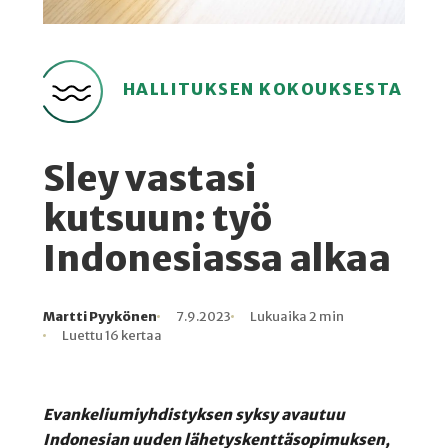
HALLITUKSEN KOKOUKSESTA
Sley vastasi
kutsuun: työ
Indonesiassa alkaa
Martti Pyykönen
7.9.2023
Lukuaika 2 min
Kirjoittaja
Julkaistu
Lukuaika
Lukukertoja
Luettu 16 kertaa
Evankeliumiyhdistyksen syksy avautuu
Indonesian uuden lähetyskenttäsopimuksen,