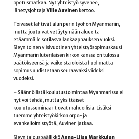
opetusmatkaa. Nyt yhteistyö syvenee,
lähetysjohtaja
Ville Auvinen
kertoo.
Toivaset lähtivät alun perin työhön Myanmariin,
mutta joutuivat vetäytymään alueelta
etäämmälle sotilasvallankaappauksen vuoksi.
Sleyn toinen viisivuotinen yhteistyösopimuskausi
Myanmarin luterilaisen kirkon kanssa on tulossa
päätökseensä ja vaikeista oloista huolimatta
sopimus uudistetaan seuraavaksi viideksi
vuodeksi.
– Säännöllistä koulutustoimintaa Myanmarissa ei
nyt voi tehdä, mutta yksittäiset
koulutusseminaarit ovat mahdollisia. Lisäksi
tuemme yhteistyökirkon orpo- ja
evankelioimistyötä, Auvinen jatkaa.
Sleyn talouspäällikkö
Anna-Liisa Markkulan