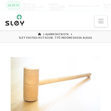
KARKUN
MAATA
SLEY
SLEY.FI
EVANKELIUMIJUHLA
EVANKELINEN
NÄKYVISSÄ
KAU
OPISTO
-FESTARIT
Na
ETUSIVU
AJANKOHTAISTA
SLEY VASTASI KUTSUUN: TYÖ INDONESIASSA ALKAA