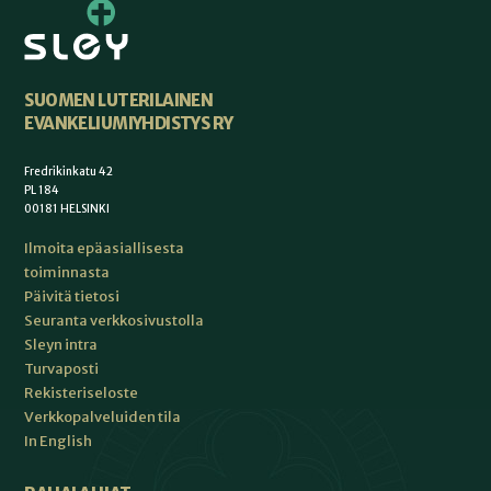
SUOMEN LUTERILAINEN
EVANKELIUMIYHDISTYS RY
Fredrikinkatu 42
PL 184
00181 HELSINKI
Ilmoita epäasiallisesta
toiminnasta
Päivitä tietosi
Seuranta verkkosivustolla
Sleyn intra
Turvaposti
Rekisteriseloste
Verkkopalveluiden tila
In English