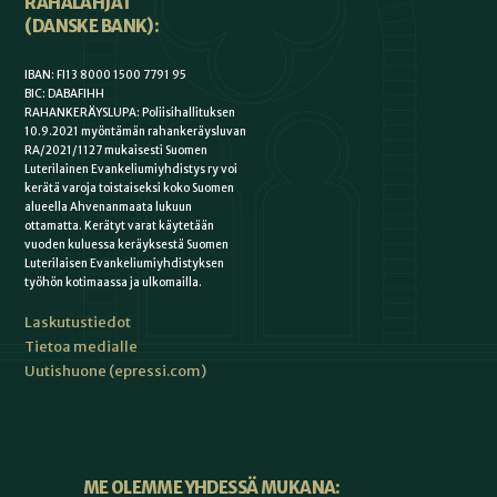
RAHALAHJAT
(DANSKE BANK):
IBAN: FI13 8000 1500 7791 95
BIC: DABAFIHH
RAHANKERÄYSLUPA: Poliisihallituksen
10.9.2021 myöntämän rahankeräysluvan
RA/2021/1127 mukaisesti Suomen
Luterilainen Evankeliumiyhdistys ry voi
kerätä varoja toistaiseksi koko Suomen
alueella Ahvenanmaata lukuun
ottamatta. Kerätyt varat käytetään
vuoden kuluessa keräyksestä Suomen
Luterilaisen Evankeliumiyhdistyksen
työhön kotimaassa ja ulkomailla.
Laskutustiedot
Tietoa medialle
Uutishuone (epressi.com)
ME OLEMME YHDESSÄ MUKANA: