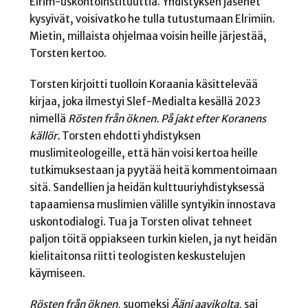
Elrim-uskontoinstituuttia. Yhdistyksen jäsenet
kysyivät, voisivatko he tulla tutustumaan Elrimiin.
Mietin, millaista ohjelmaa voisin heille järjestää,
Torsten kertoo.
Torsten kirjoitti tuolloin Koraania käsittelevää
kirjaa, joka ilmestyi Slef-Medialta kesällä 2023
nimellä
Rösten från öknen. På jakt efter Koranens
källör
.
Torsten ehdotti yhdistyksen
muslimiteologeille, että hän voisi kertoa heille
tutkimuksestaan ja pyytää heitä kommentoimaan
sitä. Sandellien ja heidän kulttuuriyhdistyksessä
tapaamiensa muslimien välille syntyikin innostava
uskontodialogi. Tua ja Torsten olivat tehneet
paljon töitä oppiakseen turkin kielen, ja nyt heidän
kielitaitonsa riitti teologisten keskustelujen
käymiseen.
Rösten från öknen
,
suomeksi
Ääni aavikolta
,
sai