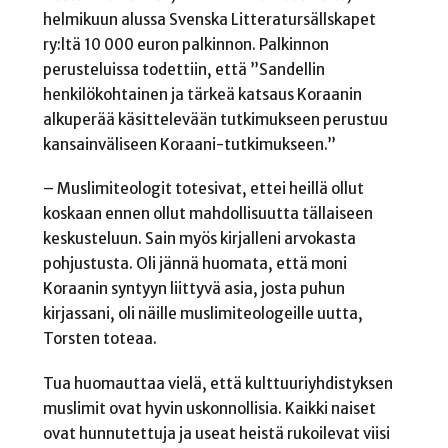
helmikuun alussa Svenska Litteratursällskapet
ry:ltä 10 000 euron palkinnon. Palkinnon
perusteluissa todettiin, että ”Sandellin
henkilökohtainen ja tärkeä katsaus Koraanin
alkuperää käsittelevään tutkimukseen perustuu
kansainväliseen Koraani-tutkimukseen.”
– Muslimiteologit totesivat, ettei heillä ollut
koskaan ennen ollut mahdollisuutta tällaiseen
keskusteluun. Sain myös kirjalleni arvokasta
pohjustusta. Oli jännä huomata, että moni
Koraanin syntyyn liittyvä asia, josta puhun
kirjassani, oli näille muslimiteologeille uutta,
Torsten toteaa.
Tua huomauttaa vielä, että kulttuuriyhdistyksen
muslimit ovat hyvin uskonnollisia. Kaikki naiset
ovat hunnutettuja ja useat heistä rukoilevat viisi