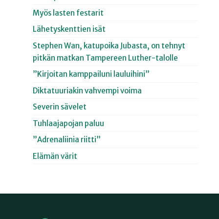
Myös lasten festarit
Lähetyskenttien isät
Stephen Wan, katupoika Jubasta, on tehnyt
pitkän matkan Tampereen Luther-talolle
”Kirjoitan kamppailuni lauluihini”
Diktatuuriakin vahvempi voima
Severin sävelet
Tuhlaajapojan paluu
”Adrenaliinia riitti”
Elämän värit