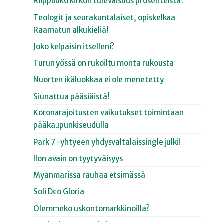
Riippuuko kirkon tulevaisuus prosenteista?
Teologit ja seurakuntalaiset, opiskelkaa
Raamatun alkukieliä!
Joko kelpaisin itselleni?
Turun yössä on rukoiltu monta rukousta
Nuorten ikäluokkaa ei ole menetetty
Siunattua pääsiäistä!
Koronarajoitusten vaikutukset toimintaan
pääkaupunkiseudulla
Park 7 -yhtyeen yhdysvaltalaissingle julki!
Ilon avain on tyytyväisyys
Myanmarissa rauhaa etsimässä
Soli Deo Gloria
Olemmeko uskontomarkkinoilla?