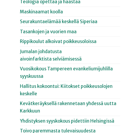
Teologia opettaa ja haastaa
Maskinaamat koolla
Seurakuntaelämää keskellä Siperiaa
Tasankojen ja vuorien maa
Rippikoulut alkoivat poikkeusoloissa
Jumalan johdatusta
aivoinfarktista selviämisessä
Vuosikokous Tampereen evankeliumijuhlilla
syyskuussa
Hallitus kokoontui: Kiitokset poikkeusolojen
keskelle
Kevätkeräyksellä rakennetaan yhdessä uutta
Karkkuun
Yhdistyksen syyskokous pidettiin Helsingissä
Toivo paremmasta tulevaisuudesta