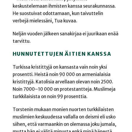
keskustelemaan ihmisten kanssa seurakunnassa.
He suostuivat odottamaan, kun taivuttelin
verbejä mielessäni, Tua kuvaa.
Neljän vuoden jälkeen sanakirjaa ei juurikaan enää
tarvittu.
HUNNUTETTUJEN ÄITIEN KANSSA
Turkissa kristittyjä on kansasta vain noin yksi
prosentti. Heistä noin 90 000 on armenialaisia
kristittyjä. Katolisia arvellaan olevan noin 2500.
Noin 7000–10 000 on protestantteja. Muslimeja
turkkilaisista on noin 99 prosenttia.
Torstenin mukaan monien nuorten turkkilaisten
muslimien keskuudessa vallalla on deismi eli usko
siihen, että varmaankin on olemassa joku jumala,
mutta hän ei välitä minusta enkä minä hänestä.