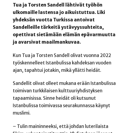
Tua ja Torsten Sandell lähtivät työhön
ulkomaille lastensa jo aikuistuttua. Liki
yhdeksän vuotta Turkissa antoivat
Sandelleille tärkeitä ystävyyssuhteita,
opettivat sietämään elämän epävarmuutta
ja avarsivat maailmankuvaa.
Kun Tua ja Torsten Sandell olivat vuonna 2022
työskennelleet Istanbulissa kahdeksan vuoden
ajan, tapahtui jotakin, mikä yllätti heidät.
Sandellit olivat olleet mukana erään Istanbulissa
toimivan turkkilaisen kulttuuriyhdistyksen
tapaamisissa. Sinne heidät oli kutsunut
Istanbulissa toimivassa seurakunnassa käynyt
muslimi.
– Tulin maininneeksi, että johdan luterilaista