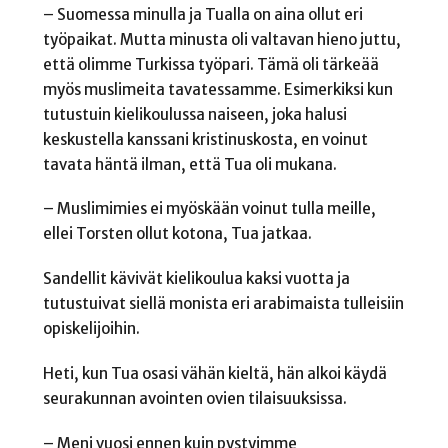
– Suomessa minulla ja Tualla on aina ollut eri
työpaikat. Mutta minusta oli valtavan hieno juttu,
että olimme Turkissa työpari. Tämä oli tärkeää
myös muslimeita tavatessamme. Esimerkiksi kun
tutustuin kielikoulussa naiseen, joka halusi
keskustella kanssani kristinuskosta, en voinut
tavata häntä ilman, että Tua oli mukana.
– Muslimimies ei myöskään voinut tulla meille,
ellei Torsten ollut kotona, Tua jatkaa.
Sandellit kävivät kielikoulua kaksi vuotta ja
tutustuivat siellä monista eri arabimaista tulleisiin
opiskelijoihin.
Heti, kun Tua osasi vähän kieltä, hän alkoi käydä
seurakunnan avointen ovien tilaisuuksissa.
– Meni vuosi ennen kuin pystyimme