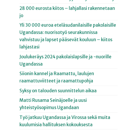
28 000 eurosta kiitos – lahjallasi rakennetaan
jo
Yli 30 000 euroa eteläsudanilaisille pakolaisille
Ugandassa: nuorisotyö seurakunnissa
vahvistuu ja lapset pääsevät kouluun – kiitos
lahjastasi
Joulukeräys 2024 pakolaislapsille ja -nuorille
Ugandassa
Siionin kannel ja Raamattu, laulujen
raamattuviitteet ja raamattupohja
Syksy on talouden suunnittelun aikaa
Matti Rusama Seinäjoelle ja uusi
yhteistyösopimus Ugandaan
Työ jatkuu Ugandassa ja Virossa sekä muita
kuulumisia hallituksen kokouksesta