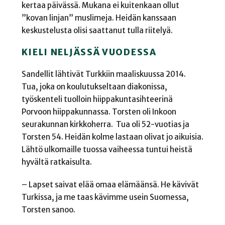
kertaa päivässä. Mukana ei kuitenkaan ollut
”kovan linjan” muslimeja. Heidän kanssaan
keskustelusta olisi saattanut tulla riitelyä.
KIELI NELJÄSSÄ VUODESSA
Sandellit lähtivät Turkkiin maaliskuussa 2014.
Tua, joka on koulutukseltaan diakonissa,
työskenteli tuolloin hiippakuntasihteerinä
Porvoon hiippakunnassa. Torsten oli Inkoon
seurakunnan kirkkoherra. Tua oli 52-vuotias ja
Torsten 54. Heidän kolme lastaan olivat jo aikuisia.
Lähtö ulkomaille tuossa vaiheessa tuntui heistä
hyvältä ratkaisulta.
– Lapset saivat elää omaa elämäänsä. He kävivät
Turkissa, ja me taas kävimme usein Suomessa,
Torsten sanoo.