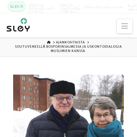
KARKUN
MAATA
SLEY
SLEY.FI
EVANKELIUMIJUHLA
EVANKELINEN
NÄKYVISSÄ
KAU
OPISTO
-FESTARIT
Na
ETUSIVU
AJANKOHTAISTA
SOUTUVENEELLÄ BOSPORINSALMESSA JA USKONTODIALOGIA
MUSLIMIEN KANSSA