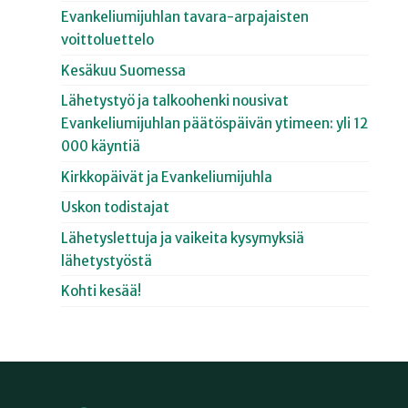
Evankeliumijuhlan tavara-arpajaisten
voittoluettelo
Kesäkuu Suomessa
Lähetystyö ja talkoohenki nousivat
Evankeliumijuhlan päätöspäivän ytimeen: yli 12
000 käyntiä
Kirkkopäivät ja Evankeliumijuhla
Uskon todistajat
Lähetyslettuja ja vaikeita kysymyksiä
lähetystyöstä
Kohti kesää!