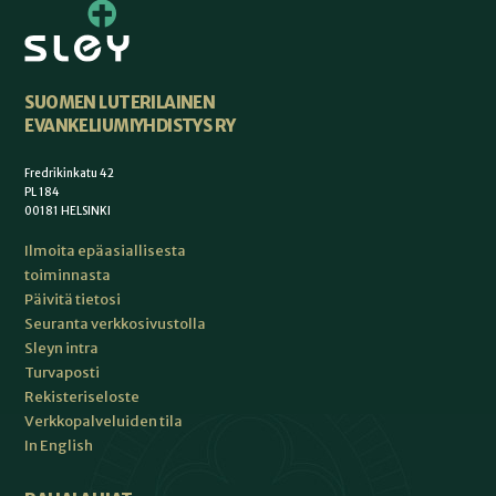
SUOMEN LUTERILAINEN
EVANKELIUMIYHDISTYS RY
Fredrikinkatu 42
PL 184
00181 HELSINKI
Ilmoita epäasiallisesta
toiminnasta
Päivitä tietosi
Seuranta verkkosivustolla
Sleyn intra
Turvaposti
Rekisteriseloste
Verkkopalveluiden tila
In English