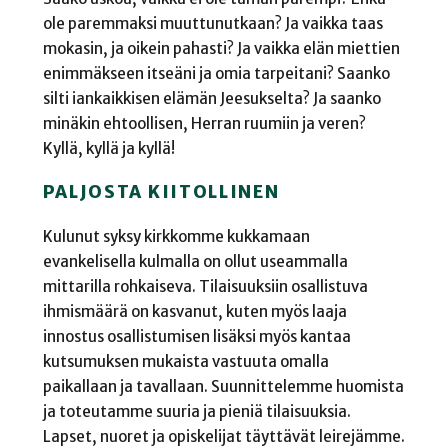
ole paremmaksi muuttunutkaan? Ja vaikka taas
mokasin, ja oikein pahasti? Ja vaikka elän miettien
enimmäkseen itseäni ja omia tarpeitani? Saanko
silti iankaikkisen elämän Jeesukselta? Ja saanko
minäkin ehtoollisen, Herran ruumiin ja veren?
Kyllä, kyllä ja kyllä!
PALJOSTA KIITOLLINEN
Kulunut syksy kirkkomme kukkamaan
evankelisella kulmalla on ollut useammalla
mittarilla rohkaiseva. Tilaisuuksiin osallistuva
ihmismäärä on kasvanut, kuten myös laaja
innostus osallistumisen lisäksi myös kantaa
kutsumuksen mukaista vastuuta omalla
paikallaan ja tavallaan. Suunnittelemme huomista
ja toteutamme suuria ja pieniä tilaisuuksia.
Lapset, nuoret ja opiskelijat täyttävät leirejämme.