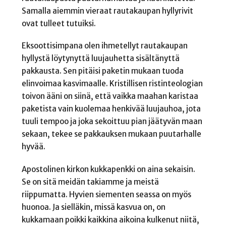
Samalla aiemmin vieraat rautakaupan hyllyrivit
ovat tulleet tutuiksi.
Eksoottisimpana olen ihmetellyt rautakaupan
hyllystä löytynyttä luujauhetta sisältänyttä
pakkausta. Sen pitäisi paketin mukaan tuoda
elinvoimaa kasvimaalle. Kristillisen ristinteologian
toivon ääni on siinä, että vaikka maahan karistaa
paketista vain kuolemaa henkivää luujauhoa, jota
tuuli tempoo ja joka sekoittuu pian jäätyvän maan
sekaan, tekee se pakkauksen mukaan puutarhalle
hyvää.
Apostolinen kirkon kukkapenkki on aina sekaisin.
Se on sitä meidän takiamme ja meistä
riippumatta. Hyvien siementen seassa on myös
huonoa. Ja sielläkin, missä kasvua on, on
kukkamaan poikki kaikkina aikoina kulkenut niitä,