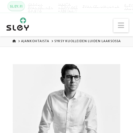
KARKUN
MAATA
SLEY
SLEY.FI
EVANKELIUMIJUHLA
EVANKELINEN
NÄKYVISSÄ
KAU
OPISTO
-FESTARIT
Na
ETUSIVU
AJANKOHTAISTA
SYKSY KUOLLEIDEN LUIDEN LAAKSOSSA