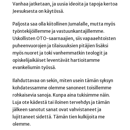
Vanhaa jatketaan, ja uusia ideoita ja tapoja kertoa
Jeesuksesta on käytössä.
Paljosta saa olla kiitollinen Jumalalle, mutta myös
työntekijöillemme ja vastuunkantajillemme.
Uskollisten OTO-saarnaajien, siis vapaaehtoisten
puheenvuorojen ja tilaisuuksien pitäjien lisäksi
myös nuoret ja toki vanhemmatkin teologit ja
opiskelijaikäiset leventävät hartioitamme
evankeliumin työssä.
Ilahduttavaa on sekin, miten usein tämän syksyn
kohdatessamme olemme sanoneet toisillemme
rohkaisevia sanoja. Kunpa aina tukisimme näin.
Luja ote kädestä tai iloinen tervehdys ja tämän
jälkeen sanotut sanat ovat vahvistaneet ja
lujittaneet sidettä. Tämän tien kulkijoita me
olemme.