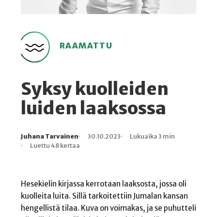
RAAMATTU
Syksy kuolleiden
luiden laaksossa
Juhana Tarvainen
30.10.2023
Lukuaika 3 min
Kirjoittaja
Julkaistu
Lukuaika
Lukukertoja
Luettu 48 kertaa
Hesekielin kirjassa kerrotaan laaksosta, jossa oli
kuolleita luita. Sillä tarkoitettiin Jumalan kansan
hengellistä tilaa. Kuva on voimakas, ja se puhutteli