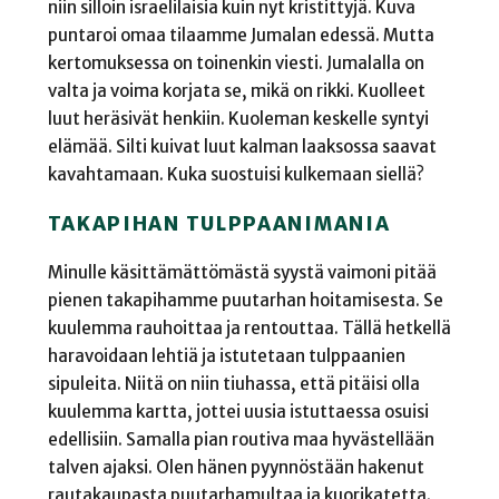
niin silloin israelilaisia kuin nyt kristittyjä. Kuva
puntaroi omaa tilaamme Jumalan edessä. Mutta
kertomuksessa on toinenkin viesti. Jumalalla on
valta ja voima korjata se, mikä on rikki. Kuolleet
luut heräsivät henkiin. Kuoleman keskelle syntyi
elämää. Silti kuivat luut kalman laaksossa saavat
kavahtamaan. Kuka suostuisi kulkemaan siellä?
TAKAPIHAN TULPPAANIMANIA
Minulle käsittämättömästä syystä vaimoni pitää
pienen takapihamme puutarhan hoitamisesta. Se
kuulemma rauhoittaa ja rentouttaa. Tällä hetkellä
haravoidaan lehtiä ja istutetaan tulppaanien
sipuleita. Niitä on niin tiuhassa, että pitäisi olla
kuulemma kartta, jottei uusia istuttaessa osuisi
edellisiin. Samalla pian routiva maa hyvästellään
talven ajaksi. Olen hänen pyynnöstään hakenut
rautakaupasta puutarhamultaa ja kuorikatetta.