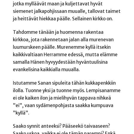
jotka mylläävät maan ja kuljettavat hyvät
siemenet jalkapohjissaan muualle, tallovat taimet
ja heittävät hiekkaa päälle. Sellainen kirkko on.
Tahdomme tänään ja huomenna rakentaa
kirkkoa, jota rakennetaan jalan alla murenevan
luumurskeen päälle. Murenemme kyllä itsekin
kaikkivaltiaan Herramme edessä, mutta elämme
samalla Hänen hyvyydestään hyväntuulisina
evankelisina kaikkialla muualla.
Istutamme Sanan sipuleita tähän kukkapenkkiin
ilolla. Tuonne yksi ja tuonne myös. Lempisanamme
ei ole kaiken ilon ja mielihyvän tappava nihkeä
”ei”, vaan sydämenpohjasta saakka kumpuava
”kyllä”.
Saako synnit anteeksi? Pääseekö taivaaseen?
Saako uskoa, vaikka ei ole tämän parempi? Enkä