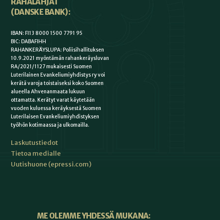
RAHALAHJAT
(DANSKE BANK):
IBAN: FI13 8000 1500 7791 95
BIC: DABAFIHH
RAHANKERÄYSLUPA: Poliisihallituksen
10.9.2021 myöntämän rahankeräysluvan
RA/2021/1127 mukaisesti Suomen
Luterilainen Evankeliumiyhdistys ry voi
kerätä varoja toistaiseksi koko Suomen
alueella Ahvenanmaata lukuun
ottamatta. Kerätyt varat käytetään
vuoden kuluessa keräyksestä Suomen
Luterilaisen Evankeliumiyhdistyksen
työhön kotimaassa ja ulkomailla.
Laskutustiedot
Tietoa medialle
Uutishuone (epressi.com)
ME OLEMME YHDESSÄ MUKANA: