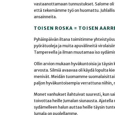
vastaanottamaan tunnustukset. Salome oli val
että tekemämme työ on huomattu. Juhlallise
ansainneita.
TOISEN ROSKA = TOISEN AARR
Pyhäinpäivän iltana toimitimme yhteistyössä
pyörätuoleja ja muita apuvälineitä virolais
Tampereella ja ilman muutamaa iso sydämist
Ollin arvion mukaan hyväkuntoisia ja täysin
arvosta. Silmiä avaavaa oli käydä lopulta ki
menivät. Meidän tuomamme suomalaisittain
paljon hyväkuntoisempia verrattuna niihin, m
Monet vanhukset ilahtuivat suuresti, kun s
toivottaa heille Jumalan siunausta. Ajatella 
sydämelleen halun auttaa heille täysin tunt
Jumala on puolellamme.