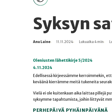
Syksyn sa
Anu Laine
11.11.2024
Lukuaika 4 min
L
Kirjoittaja
Julkaistu
Lukuaika
Lukukertoja
Oleniusten lähettikirje 5/2024
4.11.2024
Edellisessä kirjeessämme kerroimmekin, että
keväänä kierrämme meitä tukeneita seurakun
Vielä ei ole kuitenkaan aika laittaa pillejä 
syksymme tapahtumista, joihin liittyvät mm. 
PERHEPÄIVÄ PYHÄINPÄIVÄNÄ