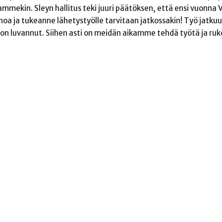
mmekin. Sleyn hallitus teki juuri päätöksen, että ensi vuonna 
noa ja tukeanne lähetystyölle tarvitaan jatkossakin! Työ jatkuu 
n luvannut. Siihen asti on meidän aikamme tehdä työtä ja ruko