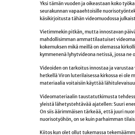
Yksi tämän vuoden ja oikeastaan koko työk
seurakunnan vapaaehtoisille nuorisotyöntekij
käsikirjoitusta tähän videomuodossa julkaista
Vietimmekin pitkän, mutta innostavan päivä
mahdollisimman ammattilaatuiset videomater
kokemuksen mikä meillä on olemassa kirkollis
kymmenenä lyhytvideona netissä, jossa ne ov
Videoiden on tarkoitus innostaa ja varustaa
hetkellä Viron luterilaisessa kirkossa ei ol
materiaalia voitaisiin käyttää lähitulevaisu
Videomateriaalin taustatutkimusta tehdessä 
yleistä lähetystehtävää ajatellen: Suuri e
On siis äärimmäisen tärkeää, että juuri nuo
nuorisotyöhön, on se kuin parhaimman tila
Kiitos kun olet ollut tukemassa tekemäämme