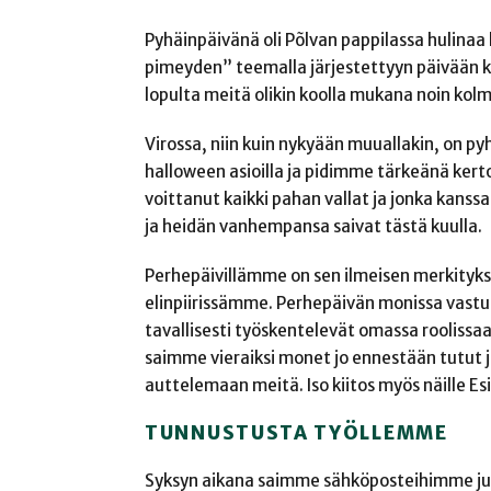
Pyhäinpäivänä oli Põlvan pappilassa hulinaa 
pimeyden” teemalla järjestettyyn päivään ku
lopulta meitä olikin koolla mukana noin k
Virossa, niin kuin nykyään muuallakin, on 
halloween asioilla ja pidimme tärkeänä ker
voittanut kaikki pahan vallat ja jonka kanssa
ja heidän vanhempansa saivat tästä kuulla.
Perhepäivillämme on sen ilmeisen merkitykse
elinpiirissämme. Perhepäivän monissa vastuu
tavallisesti työskentelevät omassa roolissaa
saimme vieraiksi monet jo ennestään tutut 
auttelemaan meitä. Iso kiitos myös näille Esi
TUNNUSTUSTA TYÖLLEMME
Syksyn aikana saimme sähköposteihimme juhl