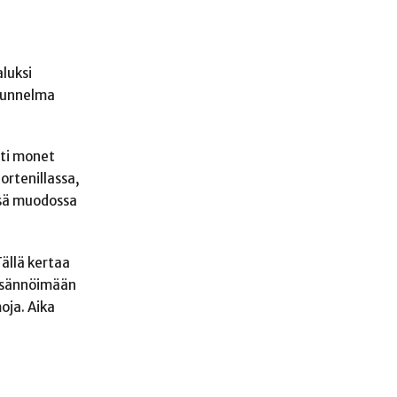
luksi
 tunnelma
sti monet
ortenillassa,
essä muodossa
ällä kertaa
u isännöimään
oja. Aika