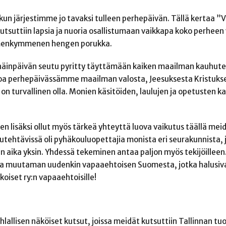
kun järjestimme jo tavaksi tulleen perhepäivän. Tällä kertaa ”V
tsuttiin lapsia ja nuoria osallistumaan vaikkapa koko perheen 
olmenkymmenen hengen porukka.
pyhäinpäivän seutu pyritty täyttämään kaiken maailman kauhute
toa perhepäivässämme maailman valosta, Jeesuksesta Kristukse
 on turvallinen olla. Monien käsitöiden, laulujen ja opetusten k
n lisäksi ollut myös tärkeä yhteyttä luova vaikutus täällä mei
tehtävissä oli pyhäkouluopettajia monista eri seurakunnista, 
n aika yksin. Yhdessä tekeminen antaa paljon myös tekijöilleen.
ja muutaman uudenkin vapaaehtoisen Suomesta, jotka halusiva
koiset ry:n vapaaehtoisille!
allisen näköiset kutsut, joissa meidät kutsuttiin Tallinnan t