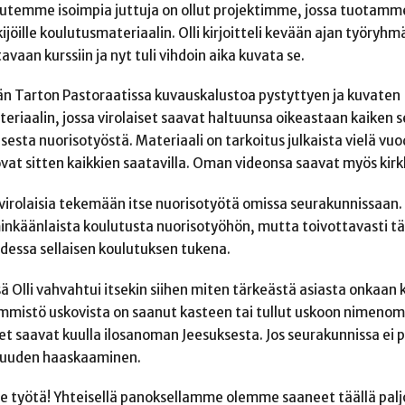
autemme isoimpia juttuja on ollut projektimme, jossa tuotamm
öille koulutusmateriaalin. Olli kirjoitteli kevään ajan työryh
vaan kurssiin ja nyt tuli vihdoin aika kuvata se.
n Tarton Pastoraatissa kuvauskalustoa pystyttyen ja kuvaten
iaalin, jossa virolaiset saavat haltuunsa oikeastaan kaiken 
esta nuorisotyöstä. Materiaali on tarkoitus julkaista vielä vuo
at sitten kaikkien saatavilla. Oman videonsa saavat myös kirk
 virolaisia tekemään itse nuorisotyötä omissa seurakunnissaan. 
e minkäänlaista koulutusta nuorisotyöhön, mutta toivottavasti t
udessa sellaisen koulutuksen tukena.
Olli vahvahtui itsekin siihen miten tärkeästä asiasta onkaan 
nemmistö uskovista on saanut kasteen tai tullut uskoon nimeno
ret saavat kuulla ilosanoman Jeesuksesta. Jos seurakunnissa ei
isuuden haaskaaminen.
 työtä! Yhteisellä panoksellamme olemme saaneet täällä paljo