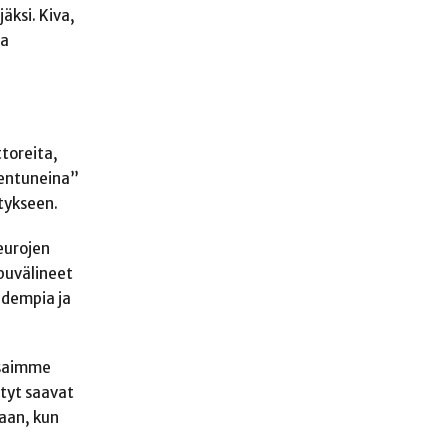
äksi. Kiva,
sa
toreita,
hentuneina”
tykseen.
eurojen
apuvälineet
udempia ja
 saimme
ityt saavat
kaan, kun