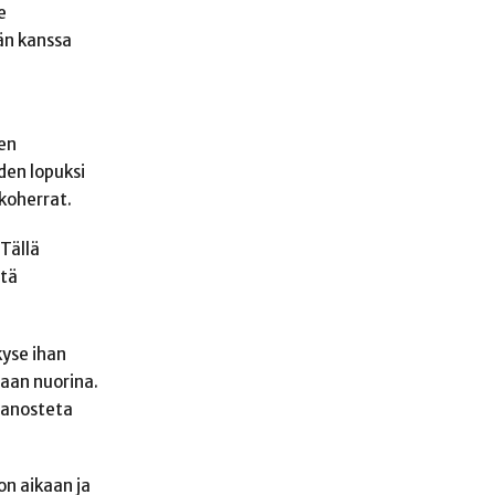
e
män kanssa
sen
den lopuksi
koherrat.
Tällä
ätä
kyse ihan
maan nuorina.
 panosteta
n aikaan ja