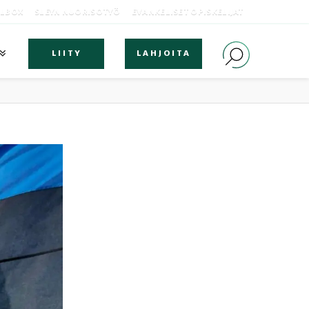
OLBOX
SLEYN NUORISOTYÖ
EVANKELISET OPISKELIJAT
LIITY
LAHJOITA