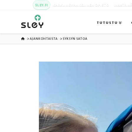
SLEY.FI
KARKUN EVANKELINEN OPISTO
MAATA NÄ
TUTUSTU
ETUSIVU
AJANKOHTAISTA
SYKSYN SATOA