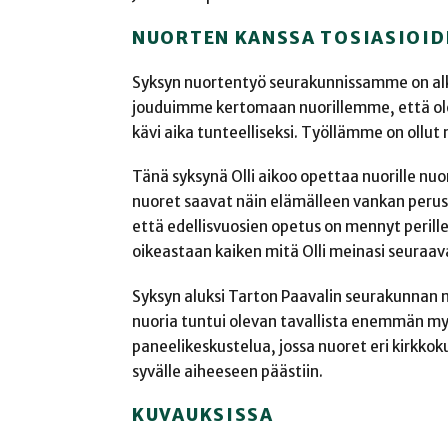
NUORTEN KANSSA TOSIASIOID
Syksyn nuortentyö seurakunnissamme on alka
jouduimme kertomaan nuorillemme, että ole
kävi aika tunteelliseksi. Työllämme on ollut
Tänä syksynä Olli aikoo opettaa nuorille nuo
nuoret saavat näin elämälleen vankan perust
että edellisvuosien opetus on mennyt perill
oikeastaan kaiken mitä Olli meinasi seuraavak
Syksyn aluksi Tarton Paavalin seurakunnan n
nuoria tuntui olevan tavallista enemmän myös
paneelikeskustelua, jossa nuoret eri kirkko
syvälle aiheeseen päästiin.
KUVAUKSISSA