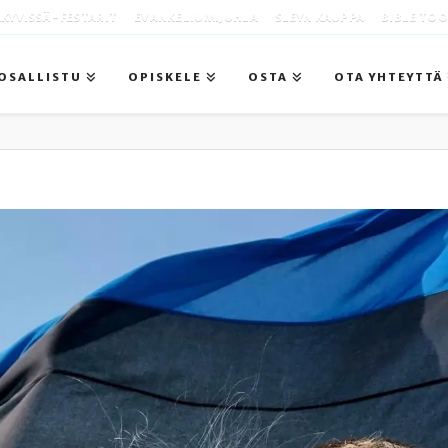
KYVISSÄ -FESTARIT
EVANKELIUMIJUHLA
SLEYN KAUPPA
BIBLE TO
OSALLISTU
OPISKELE
OSTA
OTA YHTEYTTÄ