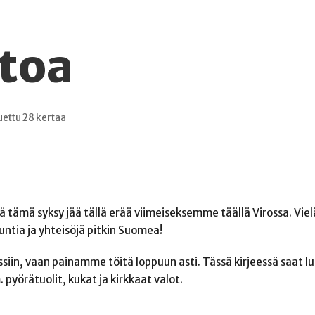
toa
uettu 28 kertaa
 tämä syksy jää tällä erää viimeiseksemme täällä Virossa. Vie
tia ja yhteisöjä pitkin Suomea!
pussiin, vaan painamme töitä loppuun asti. Tässä kirjeessä saat l
pyörätuolit, kukat ja kirkkaat valot.