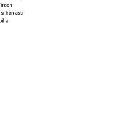
Viroon
siihen asti
illa.