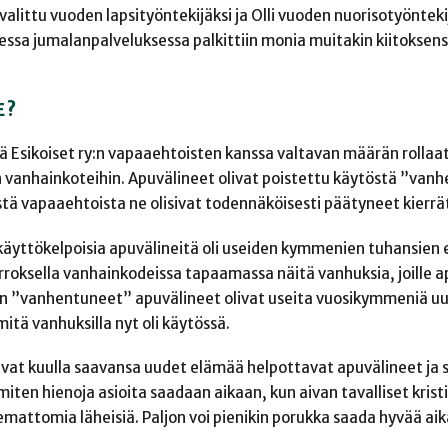
ittu vuoden lapsityöntekijäksi ja Olli vuoden nuorisotyöntekij
ssa jumalanpalveluksessa palkittiin monia muitakin kiitoksen
E?
 Esikoiset ry:n vapaaehtoisten kanssa valtavan määrän rollaat
iin vanhainkoteihin. Apuvälineet olivat poistettu käytöstä ”van
ä vapaaehtoista ne olisivat todennäköisesti päätyneet kierrä
 käyttökelpoisia apuvälineitä oli useiden kymmenien tuhansien 
erroksella vanhainkodeissa tapaamassa näitä vanhuksia, joille 
 ”vanhentuneet” apuvälineet olivat useita vuosikymmeniä u
itä vanhuksilla nyt oli käytössä.
aivat kuulla saavansa uudet elämää helpottavat apuvälineet ja
miten hienoja asioita saadaan aikaan, kun aivan tavalliset krist
emattomia läheisiä. Paljon voi pienikin porukka saada hyvää ai