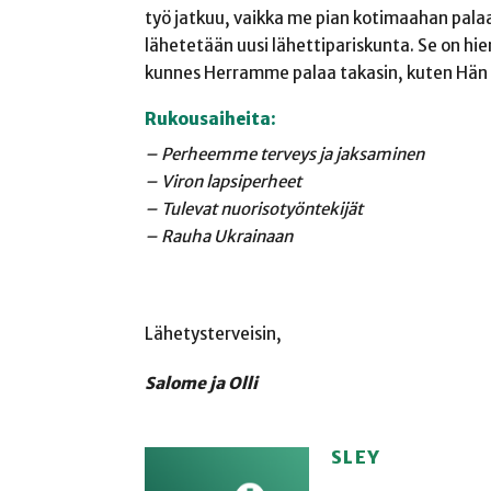
työ jatkuu, vaikka me pian kotimaahan palaa
lähetetään uusi lähettipariskunta. Se on hie
kunnes Herramme palaa takasin, kuten Hän o
Rukousaiheita:
– Perheemme terveys ja
jaksaminen
– Viron lapsiperheet
– Tulevat
nuorisotyöntekijät
– Rauha Ukrainaan
Lähetysterveisin,
Salome ja Olli
SLEY