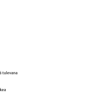
lä tulevana
ukea