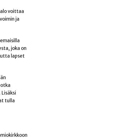
alo voittaa
voimin ja
emaisilla
sta, joka on
autta lapset
dän
jotka
 Lisäksi
t tulla
uomiokirkkoon