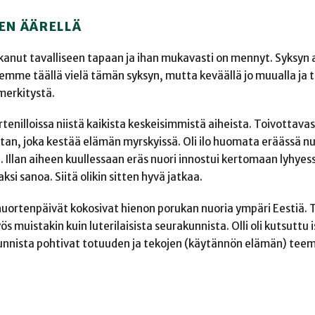
EN ÄÄRELLÄ
nut tavalliseen tapaan ja ihan mukavasti on mennyt. Syksyn a
mme täällä vielä tämän syksyn, mutta keväällä jo muualla ja
 merkitystä.
rtenilloissa niistä kaikista keskeisimmistä aiheista. Toivottava
an, joka kestää elämän myrskyissä. Oli ilo huomata eräässä nu
e. Illan aiheen kuullessaan eräs nuori innostui kertomaan lyhy
si sanoa. Siitä olikin sitten hyvä jatkaa.
uortenpäivät kokosivat hienon porukan nuoria ympäri Eestiä. T
 muistakin kuin luterilaisista seurakunnista. Olli oli kutsutt
kunnista pohtivat totuuden ja tekojen (käytännön elämän) teem