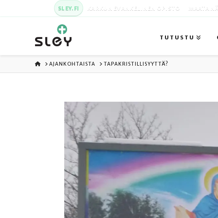
SLEY.FI
KARKUN EVANKELINEN OPISTO
MAATA NÄ
TUTUSTU
ETUSIVU
AJANKOHTAISTA
TAPAKRISTILLISYYTTÄ?