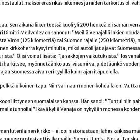
nostaulut maksoi eräs rikas liikemies ja niiden tarkoitus oli vä
aa. Sen aikana liikenteessä kuoli yli 200 henkeä eli saman verr
i Dimitri Medvedev on sanonut: ”Meillä Venäjällä lakien noud
sta Viron (125 kilometriä) tai Suomen rajalle (250 kilometriä),
n kirkkoherra kysyi minulta, miksi autoilijat ajavat Suomessa 
rista.” Olisi voinut lisätä: ”Ja sakkojen vaikutuksista.” Jos ven
i harkitsee, myönnetäänkö uusi viisumi vai pidetäänkö vuoden
aa Suomessa aivan eri tyylillä kuin rajan itäpuolella.
llä pelkkä ulkoinen tapa. Niin varmaan monen kohdalla on. Mutt
koon liittyneen suomalaisen kanssa. Hän sanoi: ”Tuntui niin pa
lä omallatunnolla!” Ikävä kyllä Venäjä on nykyään monessa kohden
en luterilainen kirkko – ei opi historiastaan: lähes kaikissa mai
 menee protestanttisille maille: Suomi, Ruotsi, Norja, Tanska, 