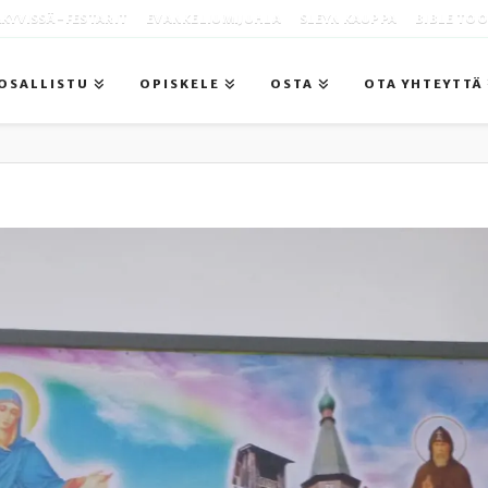
KYVISSÄ -FESTARIT
EVANKELIUMIJUHLA
SLEYN KAUPPA
BIBLE TO
OSALLISTU
OPISKELE
OSTA
OTA YHTEYTTÄ