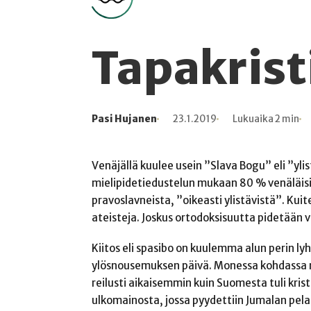
Tapakrist
Pasi Hujanen
23.1.2019
Lukuaika 2 min
Kirjoittaja
Julkaistu
Lukuaika
Lukukertoja
Venäjällä kuulee usein ”Slava Bogu” eli ”yli
mielipidetiedustelun mukaan 80 % venäläisis
pravoslavneista, ”oikeasti ylistävistä”. Kui
ateisteja. Joskus ortodoksisuutta pidetään v
Kiitos eli spasibo on kuulemma alun perin ly
ylösnousemuksen päivä. Monessa kohdassa näkyy
reilusti aikaisemmin kuin Suomesta tuli kris
ulkomainosta, jossa pyydettiin Jumalan pelast