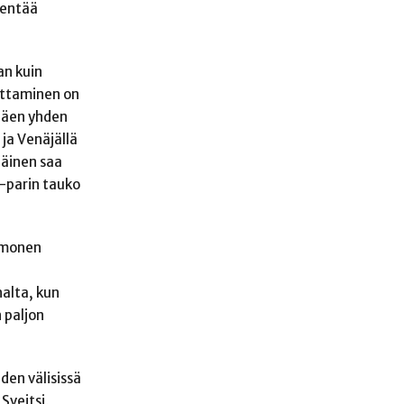
hentää
an kuin
attaminen on
 näen yhden
ja Venäjällä
äläinen saa
-parin tauko
a monen
halta, kun
 paljon
den välisissä
Sveitsi,