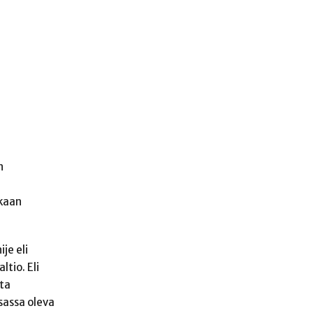
n
ikaan
je eli
ltio. Eli
rta
tsassa oleva