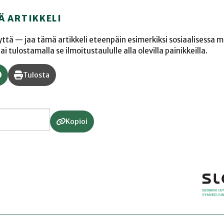
Ä ARTIKKELI
yyttä — jaa tämä artikkeli eteenpäin esimerkiksi sosiaalisessa 
 tulostamalla se ilmoitustaululle alla olevilla painikkeilla.
Tulosta
Kopioi