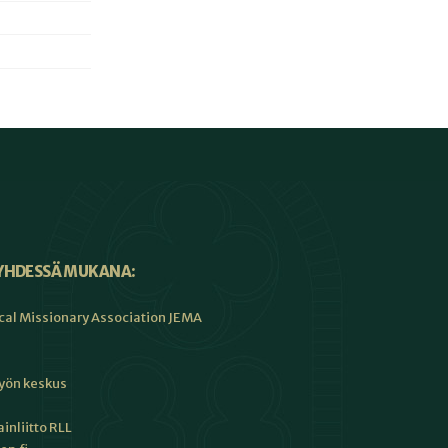
YHDESSÄ MUKANA:
cal Missionary Association JEMA
työn keskus
inliitto RLL