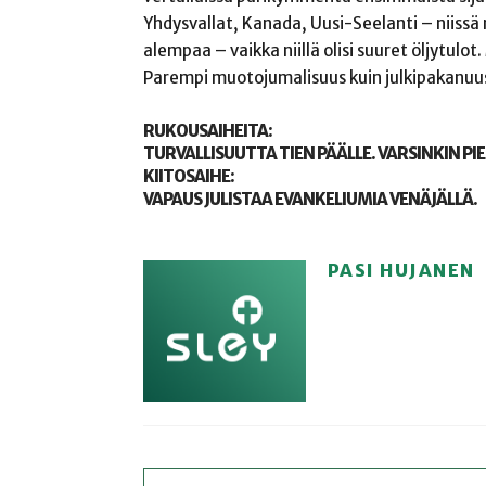
Yhdysvallat, Kanada, Uusi-Seelanti – niissä
alempaa – vaikka niillä olisi suuret öljytulo
Parempi muotojumalisuus kuin julkipakanuu
RUKOUSAIHEITA:
TURVALLISUUTTA TIEN PÄÄLLE. VARSINKIN PI
KIITOSAIHE:
VAPAUS JULISTAA EVANKELIUMIA VENÄJÄLLÄ.
PASI HUJANEN