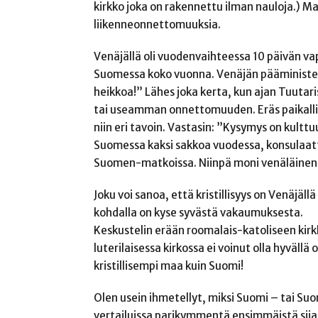
kirkko joka on rakennettu ilman nauloja.) Mai
liikenneonnettomuuksia.
Venäjällä oli vuodenvaihteessa 10 päivän vap
Suomessa koko vuonna. Venäjän pääminister
heikkoa!” Lähes joka kerta, kun ajan Tuutari
tai useamman onnettomuuden. Eräs paikalline
niin eri tavoin. Vastasin: ”Kysymys on kulttuu
Suomessa kaksi sakkoa vuodessa, konsulaatt
Suomen-matkoissa. Niinpä moni venäläinen aj
Joku voi sanoa, että kristillisyys on Venäjä
kohdalla on kyse syvästä vakaumuksesta.
Keskustelin erään roomalais-katoliseen kirk
luterilaisessa kirkossa ei voinut olla hyväl
kristillisempi maa kuin Suomi!
Olen usein ihmetellyt, miksi Suomi – tai Suom
vertailuissa parikymmentä ensimmäistä sijaa