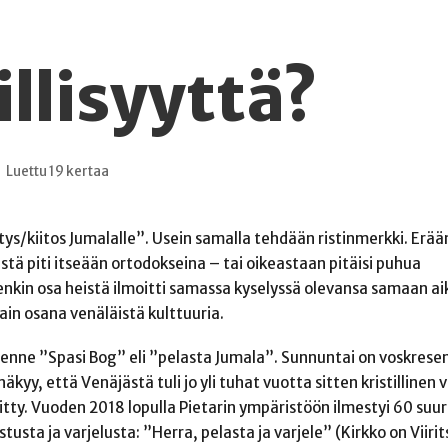
illisyyttä?
Luettu 19 kertaa
stys/kiitos Jumalalle”. Usein samalla tehdään ristinmerkki. Erää
tä piti itseään ortodokseina – tai oikeastaan pitäisi puhua
tenkin osa heistä ilmoitti samassa kyselyssä olevansa samaan a
ain osana venäläistä kulttuuria.
henne ”Spasi Bog” eli ”pelasta Jumala”. Sunnuntai on voskreseni
, että Venäjästä tuli jo yli tuhat vuotta sitten kristillinen va
titty. Vuoden 2018 lopulla Pietarin ympäristöön ilmestyi 60 suu
usta ja varjelusta: ”Herra, pelasta ja varjele” (Kirkko on Viiri