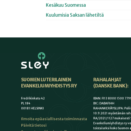
Kesäkuu Suomessa
Kuulumisia Saksan lähetiltä
SUOMEN LUTERILAINEN
RAHALAHJAT
EVANKELIUMIYHDISTYS RY
(DANSKE BANK):
Fredrikinkatu 42
IBAN: FI13 8000 1500 779
PL 184
BIC: DABAFIHH
00181 HELSINKI
RAHANKERÄYSLUPA: Poliis
10.9.2021 myöntämän rah
Ilmoita epäasiallisesta toiminnasta
RA/2021/1127 mukaisesti 
Evankeliumiyhdistys ry vo
Päivitä tietosi
toistaiseksi koko Suomen a