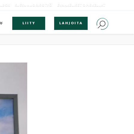
OLBOX
SLEYN NUORISOTYÖ
EVANKELISET OPISKELIJAT
LIITY
LAHJOITA