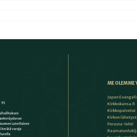
ME OLEMME 
Japan Evangeli
1 95
Kirkkokansa.fi
Kirkkopalvelut
ihallituksen
Kirkon lähetys
ankeräysluvan
Perusta-lehti
Suomen Luterilainen
i kerätä varoja
Raamatunlukija
lueella