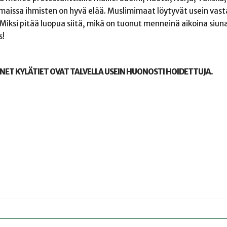
 maissa ihmisten on hyvä elää. Muslimimaat löytyvät usein vast
t. Miksi pitää luopua siitä, mikä on tuonut menneinä aikoina siu
s!
ENET KYLÄTIET OVAT TALVELLA USEIN HUONOSTI HOIDETTUJA.