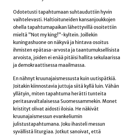
Odotetusti tapahtumaan suhtauduttiin hyvin
vaihtelevasti. Haltioituneiden kansanjoukkojen
ohella tapahtumapaikan lähettyvillä osoitettiin
mieltä ”Not my king!”-kyltein. Joillekin
kuningashuone on näkyvä ja hintava osoitus
ihmisten epätasa-arvosta ja taantumuksellisista
arvoista, joiden ei enää pitäisi hallita sekulaarissa
ja demokraattisessa maailmassa.
En nähnyt kruunajaismessusta kuin uutispätkiä.
Joitakin kiinnostavia juttuja siitä kyllä luin. Vähän
yllätyin, miten tapahtuma herätti tunteita
peritasavaltalaisessa Suomessammekin. Monet
kristityt olivat aidosti iloisia. He näkivät
kruunajaismessun evankeliumin
julistustapahtumana. Joku ihasteli messun
syvällistä liturgiaa. Jotkut sanoivat, että