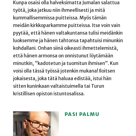
Kunpa osaisi olla halveksimatta Jumalan salattua
työtä, joka jatkuu niin ihmeellisesti ja mitä
kummallisemmissa puitteissa. Myös tämän
meidän kirkkoparkamme puitteissa. Itse voin vain
pyytää, että hänen valtakuntansa tulisi meidänkin
luoksemme ja hänen tahtonsa tapahtuisi minunkin
kohdallani. Onhan siinä oikeasti ihmettelemistä,
että hänen armonsa on onnistunut löytämään
minutkin, ”kadotetun ja tuomitun ihmisen”. Kun
voisi olla tässä työssä jotenkin mukana! Iloitsen
jokaisesta, joka tätä haluaa edistää, istui hän
sitten kuninkaan valtaistuimella tai Turun
kristillisen opiston istuntosalissa.
PASI PALMU