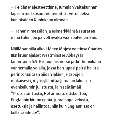
– Teidän Majesteettinne, Jumalan valtakunnan
lapsina me lausumme teidät tervetulleeksi
kuninkaiden Kuninkaan nimeen.
– Hänen nimessään ja esimerkkiänsä seuraten
minä tulen, en palveltavaksi vaan palvelemaan.
Näillä sanoilla alkoi Hänen Majesteettinsa Charles
III:n kruunajaiset Westminster Abbeyssa
lauantaina 6.5. Kruunajaismessu jatkui kuninkaan
vannomalla valalla, jossa hän lupasi paitsi hallita
perintömaitaan niiden lakien ja tapojen
mukaisesti, myös ylläpitää Jumalan lakeja ja
evankeliumin julistusta, lain säätämää
”Protestanttista, Reformoitua Uskontoa,
Englannin kirkon oppia, jumalanpalvelusta,
asetuksia ja hallintoa, niin kuin Englannissa on
lailla säädetty”.