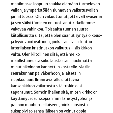
maailmassa loppuun saakka elämään turmelevan
vallan ja ympäristöään siunaavan vaikutusvallan
jännitteessä. Olen vakuuttunut, että valta-asema
ja sen säilyttäminen on tuottanut kirkollemme
vakavaa vahinkoa. Toisaalta tunnen suurta
kiitollisuutta siitä, että olen saanut syntyä oikeus-
ja hyvinvointivaltioon, jonka taustalla tuntuu
luterilaisen kristinuskon vaikutus – siis kirkon
valta. Olen kiitollinen siitä, että melko
maallistuneesta sukutaustastani huolimatta
minut aikoinaan kannettiin kasteelle, vietiin
seurakunnan päiväkerhoon ja laitettiin
rippikouluun. Ilman avaralle ulottuvaa
kansankirkon vaikutusta sitä tuskin olisi
tapahtunut. Samoin ihailen sitä, miten kirkko on
käyttänyt resurssejaan mm. lähetystyöhön ja
paljoon muuhun sellaiseen, minkä ansiosta
sukupolvi toisensa jälkeen on voinut oppia