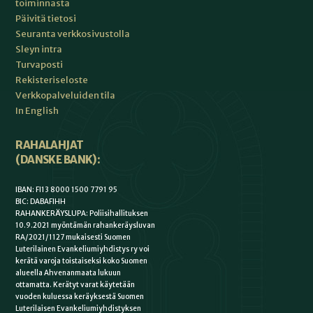
toiminnasta
Päivitä tietosi
Seuranta verkkosivustolla
Sleyn intra
Turvaposti
Rekisteriseloste
Verkkopalveluiden tila
In English
RAHALAHJAT
(DANSKE BANK):
IBAN: FI13 8000 1500 7791 95
BIC: DABAFIHH
RAHANKERÄYSLUPA: Poliisihallituksen
10.9.2021 myöntämän rahankeräysluvan
RA/2021/1127 mukaisesti Suomen
Luterilainen Evankeliumiyhdistys ry voi
kerätä varoja toistaiseksi koko Suomen
alueella Ahvenanmaata lukuun
ottamatta. Kerätyt varat käytetään
vuoden kuluessa keräyksestä Suomen
Luterilaisen Evankeliumiyhdistyksen