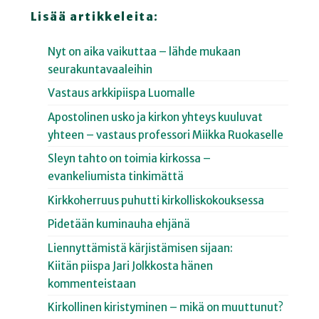
Lisää artikkeleita:
Nyt on aika vaikuttaa – lähde mukaan
seurakuntavaaleihin
Vastaus arkkipiispa Luomalle
Apostolinen usko ja kirkon yhteys kuuluvat
yhteen – vastaus professori Miikka Ruokaselle
Sleyn tahto on toimia kirkossa –
evankeliumista tinkimättä
Kirkkoherruus puhutti kirkolliskokouksessa
Pidetään kuminauha ehjänä
Liennyttämistä kärjistämisen sijaan:
Kiitän piispa Jari Jolkkosta hänen
kommenteistaan
Kirkollinen kiristyminen – mikä on muuttunut?