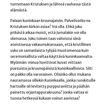
tuntemaan Kristuksen ja lähteä rauhassa tästä
elämästä.
Palaan kuninkaan kruunajaisiin. Palvelivatko ne
Kristuksen kirkon asiaa? Voi olla. Ehkä joku
pitkästä aikaa muisti, että Jumalakin voi olla
olemassa. Joku toinen taas vahvistui siinä
ateistisessa vakaumuksessaan, että kristillinen
usko on samanlaista tyhjää muotomenoa kuin
seremoniallista valtaa käyttävä kuninkaanvalta.
Myönnän: minua huvittivat kuvat viittaan
puetuista ja kruunupäisistä kuninkaallisista. Silti
on pakko olla varovainen. Olisinko ollut mukana
nauramassa sillekin Kuninkaalle, jonka ruoskituille
hartioille oli levitetty purppuraviitta ja päähän
painettu orjantappurakruunu? Jonka valtaa ei
tuossa hetkessä kukaan voinut aavistaa?