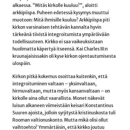
alkaessa. ”Mitäs kirkolle kuuluu?”, aloitti
arkkipiispa. Puheen edetessä kysymys muuttui
muotoon: Mitä ihmisille kuuluu? Arkkipiispa piti
kirkon varsinaisen tehtävän kannalta hyvin
tärkeänä tiivistä integroitumista ympäröivään
todellisuuteen. Kirkko ei saa vaikeuksistaan
huolimatta käpertyä itseensä. Kai Charles III:n
kruunajaisissakin oli kyse kirkon ojentautumisesta
ulospäin.
Kirkon pitkä kokemus osoittaa kuitenkin, että
integroituminen valtaan – yksinvaltaan,
hirmuvaltaan, mutta myös kansanvaltaan – on
kirkolle aina ollut vaarallista. Monet näkevät
luisun alkaneen viimeistään keisari Konstantinus
Suuren ajoista, jolloin syrjitystä kristinuskosta tuli
Rooman valtionuskonto. Mutta mikä olisi ollut
vaihtoehto? Ymmärtäisin, että kirkko joutuu