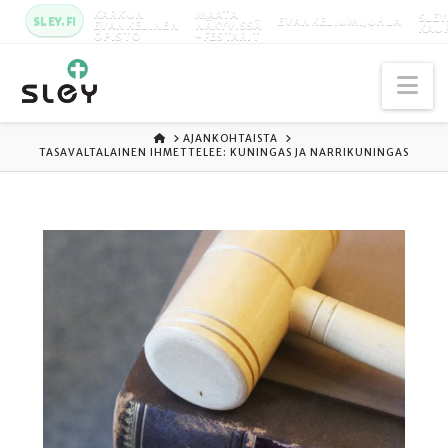
KARKUN
MAATA
SLEY
SLEY.FI
EVANKELIUMIJUHLA
EVANKELINEN
NÄKYVISSÄ
KAU
OPISTO
-FESTARIT
Na
ETUSIVU
AJANKOHTAISTA
TASAVALTALAINEN IHMETTELEE: KUNINGAS JA NARRIKUNINGAS