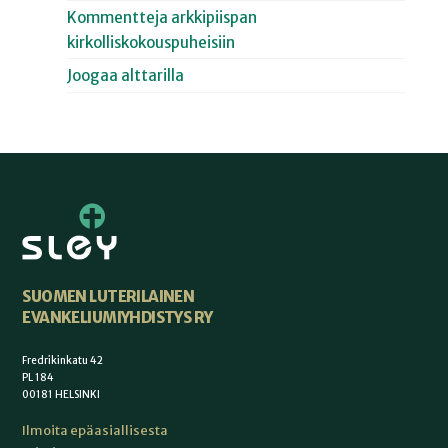
Kommentteja arkkipiispan
kirkolliskokouspuheisiin
Joogaa alttarilla
SUOMEN LUTERILAINEN
EVANKELIUMIYHDISTYS RY
Fredrikinkatu 42
PL 184
00181 HELSINKI
Ilmoita epäasiallisesta