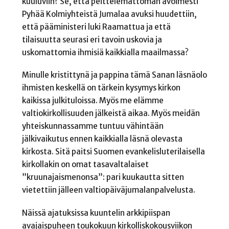
kuuluviin? Se, että peittelemättömän avoimesti
Pyhää Kolmiyhteistä Jumalaa avuksi huudettiin,
että pääministeri luki Raamattua ja että
tilaisuutta seurasi eri tavoin uskovia ja
uskomattomia ihmisiä kaikkialla maailmassa?
Minulle kristittynä ja pappina tämä Sanan läsnäolo
ihmisten keskellä on tärkein kysymys kirkon
kaikissa julkituloissa. Myös me elämme
valtiokirkollisuuden jälkeistä aikaa. Myös meidän
yhteiskunnassamme tuntuu vähintään
jälkivaikutus ennen kaikkialla läsnä olevasta
kirkosta. Sitä paitsi Suomen evankelisluterilaisella
kirkollakin on omat tasavaltalaiset
”kruunajaismenonsa”: pari kuukautta sitten
vietettiin jälleen valtiopäiväjumalanpalvelusta.
Näissä ajatuksissa kuuntelin arkkipiispan
avajaispuheen toukokuun kirkolliskokousviikon