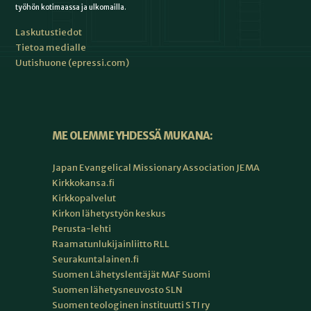
työhön kotimaassa ja ulkomailla.
Laskutustiedot
Tietoa medialle
Uutishuone (epressi.com)
ME OLEMME YHDESSÄ MUKANA:
Japan Evangelical Missionary Association JEMA
Kirkkokansa.fi
Kirkkopalvelut
Kirkon lähetystyön keskus
Perusta-lehti
Raamatunlukijainliitto RLL
Seurakuntalainen.fi
Suomen Lähetyslentäjät MAF Suomi
Suomen lähetysneuvosto SLN
Suomen teologinen instituutti STI ry