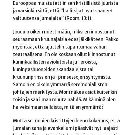
Eurooppaa muistutettiin sen kristillisistä juurista
ja varsinkin siitä, että ”hallitsijat ovat saaneet
valtuutensa Jumalalta” (Room. 13:1).
Jouduin oikein miettimään, miksi en innostunut
seuraamaan kruunajaisia edes jälkikäteen. Pakko
myöntää, että ajattelin tapahtumaa vähän
teatraalisena. En ole koskaan ollut kiinnostunut
kuninkaallisten avioliitoista ja -eroista,
kuningashuoneiden skandaaleista tai
kruununprinssien ja -prinsessojen syntymistä.
Samoin en oikein ymmärrä seremoniallisten
johtajien merkitystä. Moni näkee asiat kuitenkin
toisin ja saa ilman muuta nähdä. Mikä minä olen
halveksimaan sellaista, mitä en ymmärrä?
Mutta se monien kristittyjen hieno kokemus, että
Jumalan sana ja evankeliumi pääsivät nyt laajasti