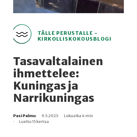
TÄLLE PERUSTALLE -
KIRKOLLISKOKOUSBLOGI
Tasavaltalainen
ihmettelee:
Kuningas ja
Narrikuningas
Pasi Palmu
9.5.2023
Lukuaika 4 min
Kirjoittaja
Julkaistu
Lukuaika
Lukukertoja
Luettu 15 kertaa