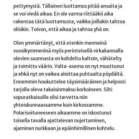
pettymystä. Tällainen luottamus pitää ansaita ja
se voi viedä aikaa. En ole varma riittääkö aika
rakentaa tätä luottamusta, vaikka joillakin tahtoa
olisikin. Toivon, että aikaa ja tahtoa yhä on.
Olen ymmärtänyt, että etenkin menneinä
vuosikymmeninä myös perinteisellä virkakannalla
olevien suunnasta on kohdeltu kaltoin, vähätelty
ja toimittu väärin. Valta-asema on nyt muuttunut
ja ehkä nyt on vaikea aloittaa puhtaalta pöydältä.
Ennemmin houkuttelee täysimääräinen ja helposti
tarjolla oleva takaisinmaksu korkoineen. Silti
sopuratkaisuille olisi tarvetta niin
yhteiskunnaassamme kuin kirkossamme.
Polarisoituneeseen aikaamme on iskostunut
toisella tavalla ajattelevan nujertaminen,
ajaminen nurkkaan ja epäinhimillinen kohtelu.