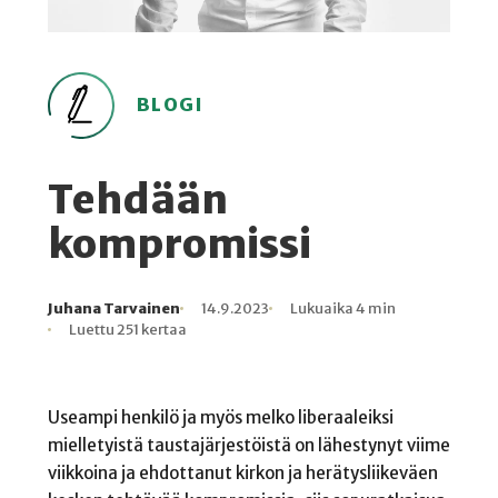
BLOGI
Tehdään
kompromissi
Juhana Tarvainen
14.9.2023
Lukuaika 4 min
Kirjoittaja
Julkaistu
Lukuaika
Lukukertoja
Luettu 251 kertaa
Useampi henkilö ja myös melko liberaaleiksi
mielletyistä taustajärjestöistä on lähestynyt viime
viikkoina ja ehdottanut kirkon ja herätysliikeväen