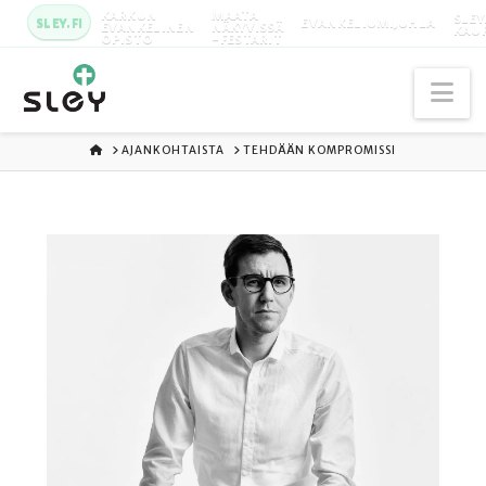
KARKUN
MAATA
SLEY
SLEY.FI
EVANKELIUMIJUHLA
EVANKELINEN
NÄKYVISSÄ
KAU
OPISTO
-FESTARIT
Na
ETUSIVU
AJANKOHTAISTA
TEHDÄÄN KOMPROMISSI