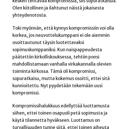
kesken tehtävää kompromissia, siis sopuratkaisua.
Olen kiitollinen ja ilahtunut näistä jokaisesta
yhteydenotosta.
Toki myönnän, että kynnys kompromissiin voi olla
korkea, jos neuvottelukumppani ei ole aiemmin
osoittautunut täysin luotettavaksi
sopimuskumppaniksi. Kun naispappeudesta
päätettiin kirkolliskouksessa, tehtiin ponsi
mahdollistamaan vanhalla virkakannalla olevien
toiminta kirkossa. Tämä oli kompromissi,
sopuratkaisu, mutta kokemus osoitti, ettei sitä
kunnioitettu. Nyt pyydetään tekemään uusi
kompromissi.
Kompromissihalukkuus edellyttää luottamusta
siihen, ettei toinen osapuoli petä sopimusta ja
käytä tilannetta hyväkseen. Luottamus on
turvallisuuden tunne siitä, ettei toinen aiheuta