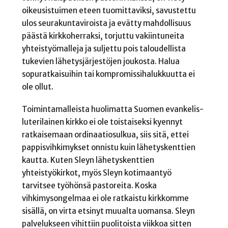
oikeusistuimen eteen tuomittaviksi, savustettu
ulos seurakuntaviroista ja evätty mahdollisuus
päästä kirkkoherraksi, torjuttu vakiintuneita
yhteistyömalleja ja suljettu pois taloudellista
tukevien lähetysjärjestöjen joukosta. Halua
sopuratkaisuihin tai kompromissihalukkuutta ei
ole ollut.
Toimintamalleista huolimatta Suomen evankelis-
luterilainen kirkko ei ole toistaiseksi kyennyt
ratkaisemaan ordinaatiosulkua, siis sitä, ettei
pappisvihkimykset onnistu kuin lähetyskenttien
kautta. Kuten Sleyn lähetyskenttien
yhteistyökirkot, myös Sleyn kotimaantyö
tarvitsee työhönsä pastoreita. Koska
vihkimysongelmaa ei ole ratkaistu kirkkomme
sisällä, on virta etsinyt muualta uomansa. Sleyn
palvelukseen vihittiin puolitoista viikkoa sitten