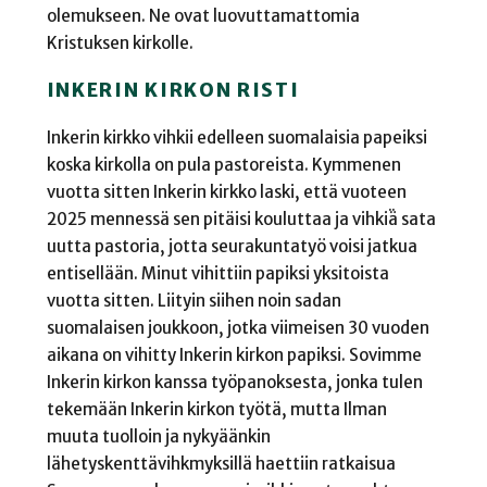
olemukseen. Ne ovat luovuttamattomia
Kristuksen kirkolle.
INKERIN KIRKON RISTI
Inkerin kirkko vihkii edelleen suomalaisia papeiksi
koska kirkolla on pula pastoreista. Kymmenen
vuotta sitten Inkerin kirkko laski, että vuoteen
2025 mennessä sen pitäisi kouluttaa ja vihkiä̈ sata
uutta pastoria, jotta seurakuntatyö voisi jatkua
entisellään. Minut vihittiin papiksi yksitoista
vuotta sitten. Liityin siihen noin sadan
suomalaisen joukkoon, jotka viimeisen 30 vuoden
aikana on vihitty Inkerin kirkon papiksi. Sovimme
Inkerin kirkon kanssa työpanoksesta, jonka tulen
tekemään Inkerin kirkon työtä, mutta Ilman
muuta tuolloin ja nykyäänkin
lähetyskenttävihkmyksillä haettiin ratkaisua