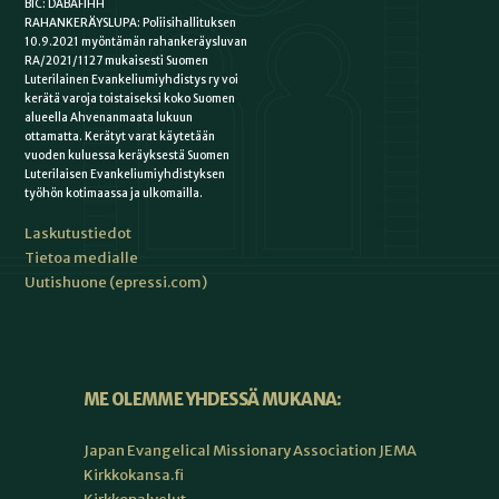
BIC: DABAFIHH
RAHANKERÄYSLUPA: Poliisihallituksen
10.9.2021 myöntämän rahankeräysluvan
RA/2021/1127 mukaisesti Suomen
Luterilainen Evankeliumiyhdistys ry voi
kerätä varoja toistaiseksi koko Suomen
alueella Ahvenanmaata lukuun
ottamatta. Kerätyt varat käytetään
vuoden kuluessa keräyksestä Suomen
Luterilaisen Evankeliumiyhdistyksen
työhön kotimaassa ja ulkomailla.
Laskutustiedot
Tietoa medialle
Uutishuone (epressi.com)
ME OLEMME YHDESSÄ MUKANA:
Japan Evangelical Missionary Association JEMA
Kirkkokansa.fi