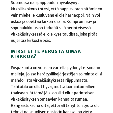
Suomessa naispappeuden hyväksynyt
kirkolliskokous totesi, että pappisviraan pitäminen
vain miehelle kuuluvana ei ole harhaoppi. Näin voi
uskoa ja opettaa kirkon sisällä. Kompromissi- ja
sopuhalukkuus on tärkeää sillä perinteisessä
virkakäsityksessä ei ole kyse taudista, joka pitää
nujertaa kirkosta pois.
MIKSI ETTE PERUSTA OMAA
KIRKKOA?
Piispakunta on vuosien varrella pyrkinyt etsimään
malleja, joissa herätysliikejärjestöjen toiminta olisi
mahdollista virkakäsityksestä riippumatta.
Tahtotila on ollut hyvä, mutta toimintamallien
taakseen jättämä jälki on silti ollut perinteisen
virkakäsityksen omaavien kannalta rumaa.
Rangaistuksena siitä, ettei alttariyhteistyötä ole
tehnyt naispuolisen pastorin kanssa, on viety