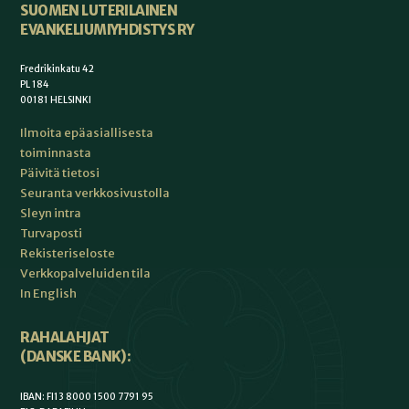
SUOMEN LUTERILAINEN
EVANKELIUMIYHDISTYS RY
Fredrikinkatu 42
PL 184
00181 HELSINKI
Ilmoita epäasiallisesta
toiminnasta
Päivitä tietosi
Seuranta verkkosivustolla
Sleyn intra
Turvaposti
Rekisteriseloste
Verkkopalveluiden tila
In English
RAHALAHJAT
(DANSKE BANK):
IBAN: FI13 8000 1500 7791 95