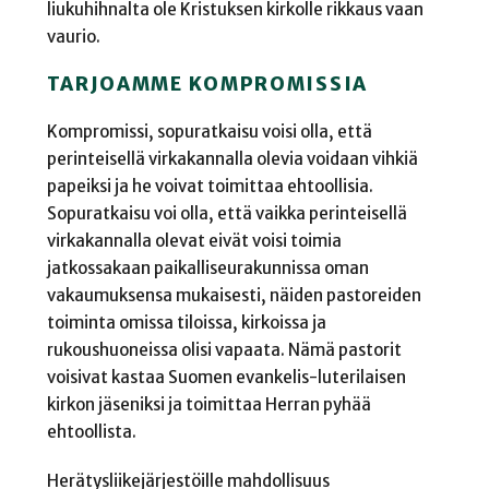
liukuhihnalta ole Kristuksen kirkolle rikkaus vaan
vaurio.
TARJOAMME KOMPROMISSIA
Kompromissi, sopuratkaisu voisi olla, että
perinteisellä virkakannalla olevia voidaan vihkiä
papeiksi ja he voivat toimittaa ehtoollisia.
Sopuratkaisu voi olla, että vaikka perinteisellä
virkakannalla olevat eivät voisi toimia
jatkossakaan paikalliseurakunnissa oman
vakaumuksensa mukaisesti, näiden pastoreiden
toiminta omissa tiloissa, kirkoissa ja
rukoushuoneissa olisi vapaata. Nämä pastorit
voisivat kastaa Suomen evankelis-luterilaisen
kirkon jäseniksi ja toimittaa Herran pyhää
ehtoollista.
Herätysliikejärjestöille mahdollisuus