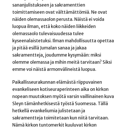
sananjulistukseen ja sakramenttien
toimittamiseen ovat välttämättömiä. Ne ovat
näiden olemassaolon perusta. Näistä ei voida
luopua ilman, että koko näiden liikkeiden
olemassaolo tulevaisuudessa tulee
kyseenalaistetuksi. Ilman mahdollisuutta opettaa
ja pitää esillä Jumalan sanaa ja jakaa
sakramentteja, joudumme kysymään: miksi
olemme olemassa ja mihin meitä tarvitaan? Siksi
emme voi näistä armonvälineistä luopua.
Paikallisseurakunnan elämästä riippuvainen
evankeliseen kotiseuraperinteen aika on kirkon
nopean muutoksen myötä varsin vaillinainen kuva
Sleyn tämänhetkisestä työstä Suomessa. Tällä
hetkellä evankeliumia julistetaan ja
sakramentteja toimitetaan kun niitä tarvitaan.
Nämä kirkon tuntomerkit kuuluvat kirkon