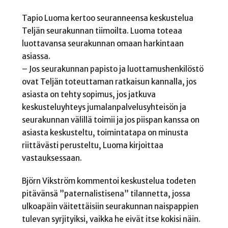
Tapio Luoma kertoo seuranneensa keskustelua
Teljän seurakunnan tiimoilta. Luoma toteaa
luottavansa seurakunnan omaan harkintaan
asiassa.
– Jos seurakunnan papisto ja luottamushenkilöstö
ovat Teljän toteuttaman ratkaisun kannalla, jos
asiasta on tehty sopimus, jos jatkuva
keskusteluyhteys jumalanpalvelusyhteisön ja
seurakunnan välillä toimii ja jos piispan kanssa on
asiasta keskusteltu, toimintatapa on minusta
riittävästi perusteltu, Luoma kirjoittaa
vastauksessaan.
Björn Vikström kommentoi keskustelua todeten
pitävänsä ”paternalistisena” tilannetta, jossa
ulkoapäin väitettäisiin seurakunnan naispappien
tulevan syrjityiksi, vaikka he eivät itse kokisi näin.