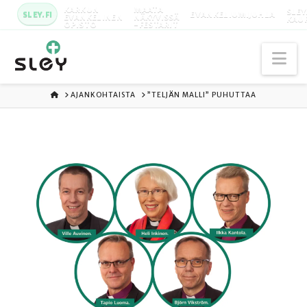
KARKUN
MAATA
SLEY
SLEY.FI
EVANKELIUMIJUHLA
EVANKELINEN
NÄKYVISSÄ
KAU
OPISTO
-FESTARIT
Na
ETUSIVU
AJANKOHTAISTA
”TELJÄN MALLI” PUHUTTAA