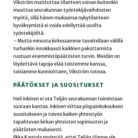
Vikström muistuttaa tilanteen voivan kuitenkin
muuttua seurakunnan työntekijävaihdosten
myötä, sillä hänen mukaansa nykytilanteen
hyväksymistä ei voida edellyttää uusilta
työntekijöiltä.
– Mutta minusta kirkossamme tavoitellaan välillä
turhankin innokkaasti kaikkien pakottamista
ruotuun enemmistöpäätösten turvin. Meidän on
löydettävä tapoja elää toistemme kanssa,
toisiamme kunnioittaen, Vikström toteaa.
PÄÄTÖKSET JA SUOSITUKSET
Heli Inkinen ei ota Teljän seurakunnan toimintaan
suoraan kantaa. Inkinen viittaa piispainkokouksen
suositukseen ja toivoo kaiken yhteistyön
tapahtuvan kirkon yhteisten sopimusten ja
päätösten mukaisesti.
Ilkka Kantola myöntää, ettei Teljän tilanne ole