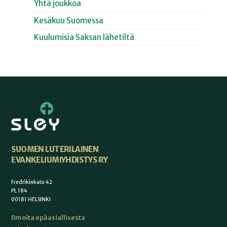
Yhtä joukkoa
Kesäkuu Suomessa
Kuulumisia Saksan lähetiltä
SUOMEN LUTERILAINEN
EVANKELIUMIYHDISTYS RY
Fredrikinkatu 42
PL 184
00181 HELSINKI
Ilmoita epäasiallisesta