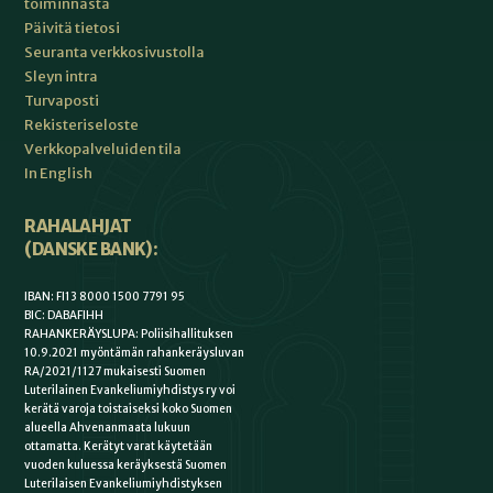
toiminnasta
Päivitä tietosi
Seuranta verkkosivustolla
Sleyn intra
Turvaposti
Rekisteriseloste
Verkkopalveluiden tila
In English
RAHALAHJAT
(DANSKE BANK):
IBAN: FI13 8000 1500 7791 95
BIC: DABAFIHH
RAHANKERÄYSLUPA: Poliisihallituksen
10.9.2021 myöntämän rahankeräysluvan
RA/2021/1127 mukaisesti Suomen
Luterilainen Evankeliumiyhdistys ry voi
kerätä varoja toistaiseksi koko Suomen
alueella Ahvenanmaata lukuun
ottamatta. Kerätyt varat käytetään
vuoden kuluessa keräyksestä Suomen
Luterilaisen Evankeliumiyhdistyksen