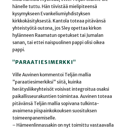
hänelle tuttu. Hän tiivistää mielipiteensä
kysymykseen Evankeliumiyhdistyksen
kirkkokäsityksestä. Kantola toteaa pitävänsä
yhteistyötä outona, jos Sley opettaa kirkon
hylänneen Raamatun opetukset tai Jumalan
sanan, tai ettei naispuolinen pappi olisi oikea
pappi.
”PARAATIESIMERKKI”
Ville Auvinen kommentoi Teljän mallia
”paraatiesimerkiksi” siitä, kuinka
herätysliikeyhteisöt voisivat integroitua osaksi
paikallisseurakuntien toimintaa. Auvinen toteaa
pitävänsä Teljän mallia sopivana tulkinta-
avaimena piispainkokouksen suosituksen
toimeenpanemiselle.
– Hämeenlinnassakin on nyt toimittu vastaavalla