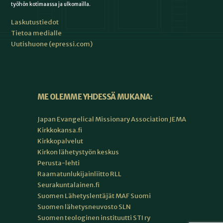
työhön kotimaassa ja ulkomailla.
Laskutustiedot
Tietoa medialle
Uutishuone (epressi.com)
ME OLEMME YHDESSÄ MUKANA:
Japan Evangelical Missionary Association JEMA
Kirkkokansa.fi
Kirkkopalvelut
Kirkon lähetystyön keskus
Perusta-lehti
Raamatunlukijainliitto RLL
Seurakuntalainen.fi
Suomen Lähetyslentäjät MAF Suomi
Suomen lähetysneuvosto SLN
Suomen teologinen instituutti STI ry