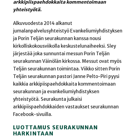
arkkipiispaehdokkaita kommentoimaan
yhteistyötä.
Alkuvuodesta 2014 alkanut
jumalanpalvelusyhteistyö Evankeliumiyhdistyksen
ja Porin Teljän seurakunnan kanssa nousi
kirkolliskokousviikolla keskustelunaiheeksi. Sley
järjestää joka sunnuntai messun Porin Teljän
seurakunnan Väinölän kirkossa. Messut ovat myös
Teljän seurakunnan toimintaa. Viikko sitten Porin
Teljän seurakunnan pastori Janne Pelto-Piri pyysi
kaikkia arkkipiispaehdokkaita kommentoimaan
seurakunnan ja evankeliumiyhdistyksen
yhteistyötä. Seurakunta julkaisi
arkkipiispaehdokkaiden vastaukset seurakunnan
Facebook-sivuilla.
LUOTTAMUS SEURAKUNNAN
HARKINTAAN