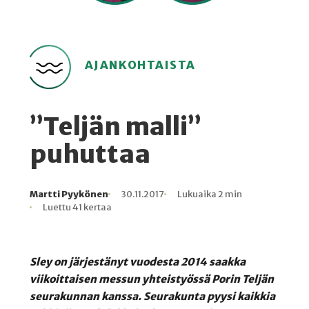
AJANKOHTAISTA
”Teljän malli”
puhuttaa
Martti Pyykönen
30.11.2017
Lukuaika 2 min
Kirjoittaja
Julkaistu
Lukuaika
Lukukertoja
Luettu 41 kertaa
Sley on järjestänyt vuodesta 2014 saakka
viikoittaisen messun yhteistyössä Porin Teljän
seurakunnan kanssa. Seurakunta pyysi kaikkia