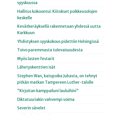
syyskuussa
Hallitus kokoontui: Kiitokset poikkeusolojen
keskelle
Kevätkeräyksellä rakennetaan yhdessä uutta
Karkkuun
Yhdistyksen syyskokous pidettiin Helsingissä
Toivo paremmasta tulevaisuudesta
Myös lasten festarit
Lähetyskenttien isät
Stephen Wan, katupoika Jubasta, on tehnyt
pitkän matkan Tampereen Luther-talolle
”Kirjoitan kamppailuni lauluihini”
Diktatuuriakin vahvempi voima
Severin sävelet