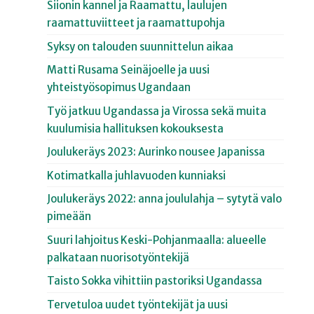
Siionin kannel ja Raamattu, laulujen
raamattuviitteet ja raamattupohja
Syksy on talouden suunnittelun aikaa
Matti Rusama Seinäjoelle ja uusi
yhteistyösopimus Ugandaan
Työ jatkuu Ugandassa ja Virossa sekä muita
kuulumisia hallituksen kokouksesta
Joulukeräys 2023: Aurinko nousee Japanissa
Kotimatkalla juhlavuoden kunniaksi
Joulukeräys 2022: anna joululahja – sytytä valo
pimeään
Suuri lahjoitus Keski-Pohjanmaalla: alueelle
palkataan nuorisotyöntekijä
Taisto Sokka vihittiin pastoriksi Ugandassa
Tervetuloa uudet työntekijät ja uusi