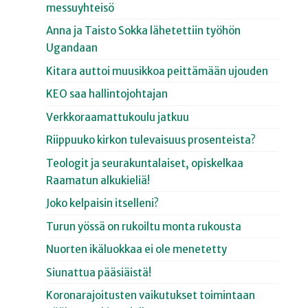
messuyhteisö
Anna ja Taisto Sokka lähetettiin työhön
Ugandaan
Kitara auttoi muusikkoa peittämään ujouden
KEO saa hallintojohtajan
Verkkoraamattukoulu jatkuu
Riippuuko kirkon tulevaisuus prosenteista?
Teologit ja seurakuntalaiset, opiskelkaa
Raamatun alkukieliä!
Joko kelpaisin itselleni?
Turun yössä on rukoiltu monta rukousta
Nuorten ikäluokkaa ei ole menetetty
Siunattua pääsiäistä!
Koronarajoitusten vaikutukset toimintaan