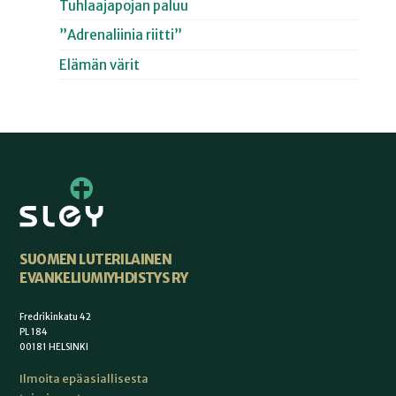
Tuhlaajapojan paluu
”Adrenaliinia riitti”
Elämän värit
SUOMEN LUTERILAINEN
EVANKELIUMIYHDISTYS RY
Fredrikinkatu 42
PL 184
00181 HELSINKI
Ilmoita epäasiallisesta