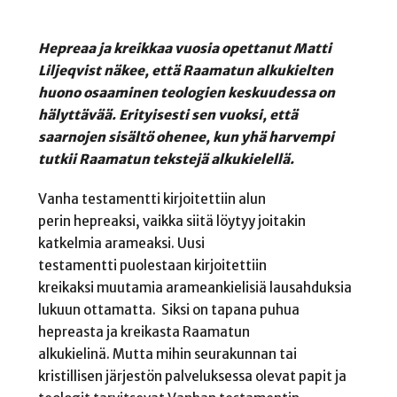
Hepreaa ja kreikkaa vuosia opettanut Matti
Liljeqvist näkee, että Raamatun alkukielten
huono osaaminen teologien keskuudessa on
hälyttävää. Erityisesti sen vuoksi, että
saarnojen sisältö ohenee, kun yhä harvempi
tutkii Raamatun tekstejä alkukielellä.
Vanha testamentti kirjoitettiin alun
perin hepreaksi, vaikka siitä löytyy joitakin
katkelmia arameaksi. Uusi
testamentti puolestaan kirjoitettiin
kreikaksi muutamia arameankielisiä lausahduksia
lukuun ottamatta. Siksi on tapana puhua
hepreasta ja kreikasta Raamatun
alkukielinä. Mutta mihin seurakunnan tai
kristillisen järjestön palveluksessa olevat papit ja