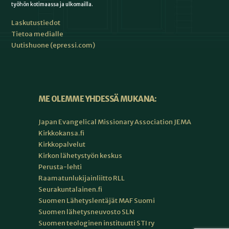
työhön kotimaassa ja ulkomailla.
Laskutustiedot
Tietoa medialle
Uutishuone (epressi.com)
ME OLEMME YHDESSÄ MUKANA:
Japan Evangelical Missionary Association JEMA
Kirkkokansa.fi
Kirkkopalvelut
Kirkon lähetystyön keskus
Perusta-lehti
Raamatunlukijainliitto RLL
Seurakuntalainen.fi
Suomen Lähetyslentäjät MAF Suomi
Suomen lähetysneuvosto SLN
Suomen teologinen instituutti STI ry