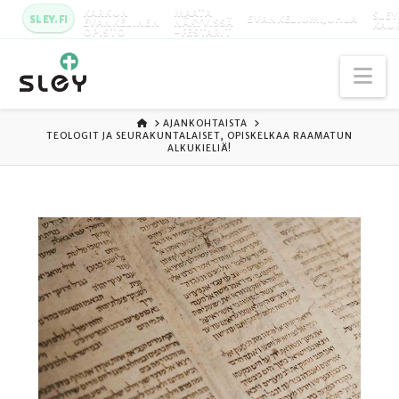
KARKUN
MAATA
SLEY
SLEY.FI
EVANKELIUMIJUHLA
EVANKELINEN
NÄKYVISSÄ
KAU
OPISTO
-FESTARIT
Na
ETUSIVU
AJANKOHTAISTA
TEOLOGIT JA SEURAKUNTALAISET, OPISKELKAA RAAMATUN
ALKUKIELIÄ!