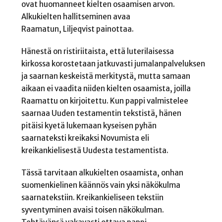
ovat huomanneet kielten osaamisen arvon.
Alkukielten hallitseminen avaa
Raamatun, Liljeqvist painottaa.
Hänestä on ristiriitaista, että luterilaisessa
kirkossa korostetaan jatkuvasti jumalanpalveluksen
ja saarnan keskeistä merkitystä, mutta samaan
aikaan ei vaadita niiden kielten osaamista, joilla
Raamattu on kirjoitettu. Kun pappi valmistelee
saarnaa Uuden testamentin tekstistä, hänen
pitäisi kyetä lukemaan kyseisen pyhän
saarnateksti kreikaksi Novumista eli
kreikankielisestä Uudesta testamentista.
Tässä tarvitaan alkukielten osaamista, onhan
suomenkielinen käännös vain yksi näkökulma
saarnatekstiin. Kreikankieliseen tekstiin
syventyminen avaisi toisen näkökulman.