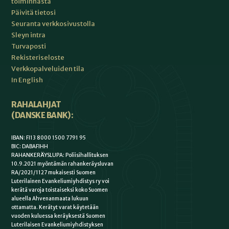
toiminnasta
Päivitä tietosi
Seuranta verkkosivustolla
Sleyn intra
Turvaposti
Rekisteriseloste
Verkkopalveluiden tila
In English
RAHALAHJAT
(DANSKE BANK):
IBAN: FI13 8000 1500 7791 95
BIC: DABAFIHH
RAHANKERÄYSLUPA: Poliisihallituksen
10.9.2021 myöntämän rahankeräysluvan
RA/2021/1127 mukaisesti Suomen
Luterilainen Evankeliumiyhdistys ry voi
kerätä varoja toistaiseksi koko Suomen
alueella Ahvenanmaata lukuun
ottamatta. Kerätyt varat käytetään
vuoden kuluessa keräyksestä Suomen
Luterilaisen Evankeliumiyhdistyksen