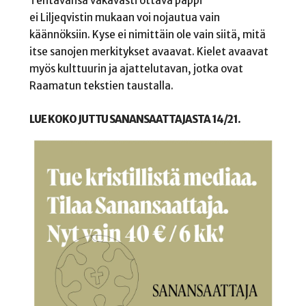
Tehtävänsä vakavasti ottava pappi
ei Liljeqvistin mukaan voi nojautua vain
käännöksiin. Kyse ei nimittäin ole vain siitä, mitä
itse sanojen merkitykset avaavat. Kielet avaavat
myös kulttuurin ja ajattelutavan, jotka ovat
Raamatun tekstien taustalla.
LUE KOKO JUTTU SANANSAATTAJASTA 14/21.