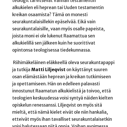
teologit tarvitsevat Vanhan testamentin
alkukielen eli heprean tai Uuden testamentin
kreikan osaamista? Tämä on monesti
seurakuntalaisillekin epäselvää. Eikä vain
seurakuntalaisille, vaan myös osalle papeista,
joista moni ei ole lukenut Raamattua sen
alkukielillä sen jälkeen kuin he suorittivat
opintonsa teologisessa tiedekunnassa.
Riihimäkeläinen eläkkeellä oleva seurakuntapappi
ja tutkija
Matti Liljeqvist
on käyttänyt suuren
osan elämästään heprean ja kreikan tutkimiseen
ja opettamiseen. Hän on edelleen palavasti
innostunut Raamatun alkukielistä ja toivoo, että
teologien keskuudessa voisi syntyä näiden kielten
opiskelun renessanssi. Liljeqvist on myös sitä
mieltä, että nämä kielet eivät ole niin hankalia,
etteivät myös ihan tavalliset seurakuntalaisetkin
voisi halutessaan niitä oppia. Voihan avoimessa