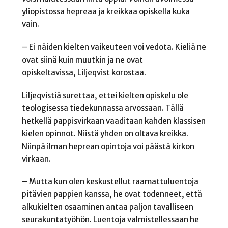
yliopistossa hepreaa ja kreikkaa opiskella kuka
vain.
– Ei näiden kielten vaikeuteen voi vedota. Kieliä ne
ovat siinä kuin muutkin ja ne ovat
opiskeltavissa, Liljeqvist korostaa.
Liljeqvistiä surettaa, ettei kielten opiskelu ole
teologisessa tiedekunnassa arvossaan. Tällä
hetkellä pappisvirkaan vaaditaan kahden klassisen
kielen opinnot. Niistä yhden on oltava kreikka.
Niinpä ilman heprean opintoja voi päästä kirkon
virkaan.
– Mutta kun olen keskustellut raamattuluentoja
pitävien pappien kanssa, he ovat todenneet, että
alkukielten osaaminen antaa paljon tavalliseen
seurakuntatyöhön. Luentoja valmistellessaan he