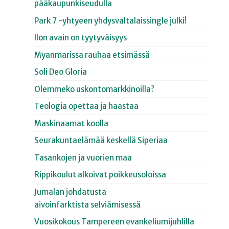
pääkaupunkiseudulla
Park 7 -yhtyeen yhdysvaltalaissingle julki!
Ilon avain on tyytyväisyys
Myanmarissa rauhaa etsimässä
Soli Deo Gloria
Olemmeko uskontomarkkinoilla?
Teologia opettaa ja haastaa
Maskinaamat koolla
Seurakuntaelämää keskellä Siperiaa
Tasankojen ja vuorien maa
Rippikoulut alkoivat poikkeusoloissa
Jumalan johdatusta
aivoinfarktista selviämisessä
Vuosikokous Tampereen evankeliumijuhlilla