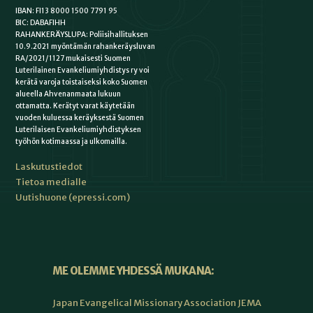
IBAN: FI13 8000 1500 7791 95
BIC: DABAFIHH
RAHANKERÄYSLUPA: Poliisihallituksen
10.9.2021 myöntämän rahankeräysluvan
RA/2021/1127 mukaisesti Suomen
Luterilainen Evankeliumiyhdistys ry voi
kerätä varoja toistaiseksi koko Suomen
alueella Ahvenanmaata lukuun
ottamatta. Kerätyt varat käytetään
vuoden kuluessa keräyksestä Suomen
Luterilaisen Evankeliumiyhdistyksen
työhön kotimaassa ja ulkomailla.
Laskutustiedot
Tietoa medialle
Uutishuone (epressi.com)
ME OLEMME YHDESSÄ MUKANA:
Japan Evangelical Missionary Association JEMA