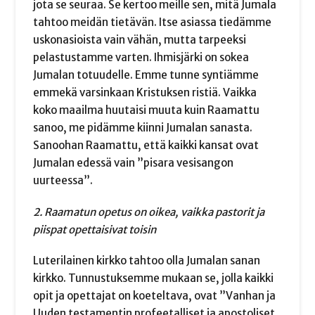
jota se seuraa. Se kertoo meille sen, mitä Jumala
tahtoo meidän tietävän. Itse asiassa tiedämme
uskonasioista vain vähän, mutta tarpeeksi
pelastustamme varten. Ihmisjärki on sokea
Jumalan totuudelle. Emme tunne syntiämme
emmekä varsinkaan Kristuksen ristiä. Vaikka
koko maailma huutaisi muuta kuin Raamattu
sanoo, me pidämme kiinni Jumalan sanasta.
Sanoohan Raamattu, että kaikki kansat ovat
Jumalan edessä vain ”pisara vesisangon
uurteessa”.
2. Raamatun opetus on oikea, vaikka pastorit ja
piispat opettaisivat toisin
Luterilainen kirkko tahtoo olla Jumalan sanan
kirkko. Tunnustuksemme mukaan se, jolla kaikki
opit ja opettajat on koeteltava, ovat ”Vanhan ja
Uuden testamentin profeetalliset ja apostoliset