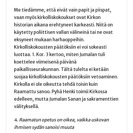
Me tiedämme, että eivät vain papit ja piispat,
vaan myös kirkolliskokoukset ovat Kirkon
historian aikana erehtyneet karkeasti. Niitä on
käytetty poliittisen vallan välineinä tai ne ovat
eksyneet mukaan harhaoppeihin.
Kirkolliskokousten päätöksiin ei voi sokeasti
luottaa. 1. Kor. 3 kertoo, miten Jumalan tuli
koettelee viimeisenä päivänä
paikallisseurakunnan. Tältä tulelta ei ketään
suojaa kirkolliskokousten päätöksiin vetoaminen.
Kirkolla ei ole oikeutta tehdä toisin kuin
Raamattu sanoo. Pyhä Henki toimii Kirkossa
edelleen, mutta Jumalan Sanan ja sakramenttien
välityksellä.
4. Raamatun opetus on oikea, vaikka uskovan
ihmisen sydän sanoisi muuta