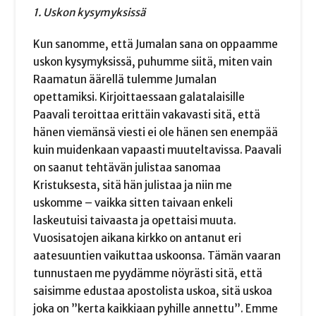
1. Uskon kysymyksissä
Kun sanomme, että Jumalan sana on oppaamme
uskon kysymyksissä, puhumme siitä, miten vain
Raamatun äärellä tulemme Jumalan
opettamiksi. Kirjoittaessaan galatalaisille
Paavali teroittaa erittäin vakavasti sitä, että
hänen viemänsä viesti ei ole hänen sen enempää
kuin muidenkaan vapaasti muuteltavissa. Paavali
on saanut tehtävän julistaa sanomaa
Kristuksesta, sitä hän julistaa ja niin me
uskomme – vaikka sitten taivaan enkeli
laskeutuisi taivaasta ja opettaisi muuta.
Vuosisatojen aikana kirkko on antanut eri
aatesuuntien vaikuttaa uskoonsa. Tämän vaaran
tunnustaen me pyydämme nöyrästi sitä, että
saisimme edustaa apostolista uskoa, sitä uskoa
joka on ”kerta kaikkiaan pyhille annettu”. Emme