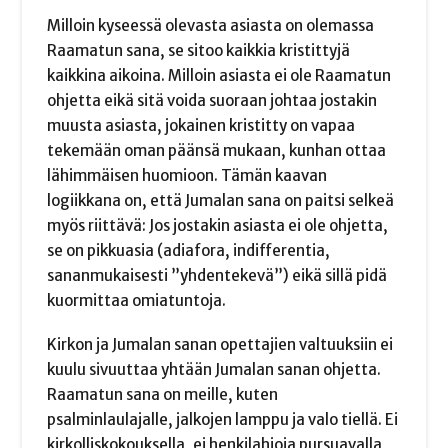
Milloin kyseessä olevasta asiasta on olemassa
Raamatun sana, se sitoo kaikkia kristittyjä
kaikkina aikoina. Milloin asiasta ei ole Raamatun
ohjetta eikä sitä voida suoraan johtaa jostakin
muusta asiasta, jokainen kristitty on vapaa
tekemään oman päänsä mukaan, kunhan ottaa
lähimmäisen huomioon. Tämän kaavan
logiikkana on, että Jumalan sana on paitsi selkeä
myös riittävä: Jos jostakin asiasta ei ole ohjetta,
se on pikkuasia (adiafora, indifferentia,
sananmukaisesti ”yhdentekevä”) eikä sillä pidä
kuormittaa omiatuntoja.
Kirkon ja Jumalan sanan opettajien valtuuksiin ei
kuulu sivuuttaa yhtään Jumalan sanan ohjetta.
Raamatun sana on meille, kuten
psalminlaulajalle, jalkojen lamppu ja valo tiellä. Ei
kirkolliskokouksella, ei henkilahjoja pursuavalla