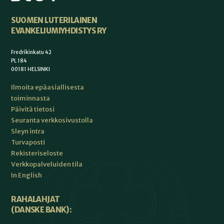
SUOMEN LUTERILAINEN
EVANKELIUMIYHDISTYS RY
Fredrikinkatu 42
PL 184
00181 HELSINKI
Ilmoita epäasiallisesta
toiminnasta
Päivitä tietosi
Seuranta verkkosivustolla
Sleyn intra
Turvaposti
Rekisteriseloste
Verkkopalveluiden tila
In English
RAHALAHJAT
(DANSKE BANK):