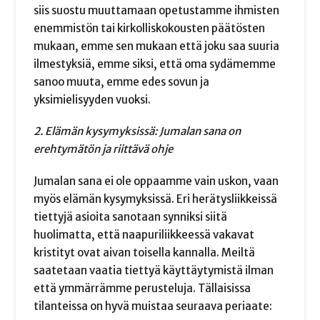
siis suostu muuttamaan opetustamme ihmisten
enemmistön tai kirkolliskokousten päätösten
mukaan, emme sen mukaan että joku saa suuria
ilmestyksiä, emme siksi, että oma sydämemme
sanoo muuta, emme edes sovun ja
yksimielisyyden vuoksi.
2. Elämän kysymyksissä: Jumalan sana on
erehtymätön ja riittävä ohje
Jumalan sana ei ole oppaamme vain uskon, vaan
myös elämän kysymyksissä. Eri herätysliikkeissä
tiettyjä asioita sanotaan synniksi siitä
huolimatta, että naapuriliikkeessä vakavat
kristityt ovat aivan toisella kannalla. Meiltä
saatetaan vaatia tiettyä käyttäytymistä ilman
että ymmärrämme perusteluja. Tällaisissa
tilanteissa on hyvä muistaa seuraava periaate: