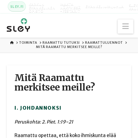
KARKUN
MAATA
SLEY
SLEY.FI
EVANKELIUMIJUHLA
EVANKELINEN
NÄKYVISSÄ
KAU
OPISTO
-FESTARIT
Na
ETUSIVU
TOIMINTA
RAAMATTU TUTUKSI
RAAMATTULUENNOT
MITÄ RAAMATTU MERKITSEE MEILLE?
Mitä Raamattu
merkitsee meille?
I. JOHDANNOKSI
Peruskohta: 2. Piet. 1:19-21
Raamattu opettaa, että koko ihmiskunta elää