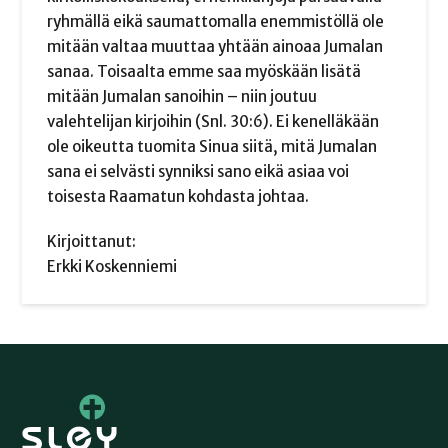
ryhmällä eikä saumattomalla enemmistöllä ole
mitään valtaa muuttaa yhtään ainoaa Jumalan
sanaa. Toisaalta emme saa myöskään lisätä
mitään Jumalan sanoihin – niin joutuu
valehtelijan kirjoihin (Snl. 30:6). Ei kenelläkään
ole oikeutta tuomita Sinua siitä, mitä Jumalan
sana ei selvästi synniksi sano eikä asiaa voi
toisesta Raamatun kohdasta johtaa.
Kirjoittanut:
Erkki Koskenniemi