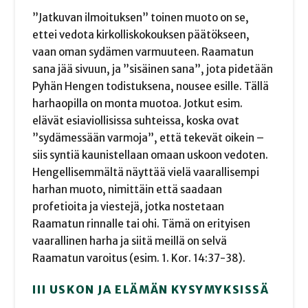
”Jatkuvan ilmoituksen” toinen muoto on se,
ettei vedota kirkolliskokouksen päätökseen,
vaan oman sydämen varmuuteen. Raamatun
sana jää sivuun, ja ”sisäinen sana”, jota pidetään
Pyhän Hengen todistuksena, nousee esille. Tällä
harhaopilla on monta muotoa. Jotkut esim.
elävät esiaviollisissa suhteissa, koska ovat
”sydämessään varmoja”, että tekevät oikein –
siis syntiä kaunistellaan omaan uskoon vedoten.
Hengellisemmältä näyttää vielä vaarallisempi
harhan muoto, nimittäin että saadaan
profetioita ja viestejä, jotka nostetaan
Raamatun rinnalle tai ohi. Tämä on erityisen
vaarallinen harha ja siitä meillä on selvä
Raamatun varoitus (esim. 1. Kor. 14:37-38).
III USKON JA ELÄMÄN KYSYMYKSISSÄ