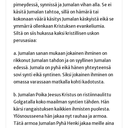
pimeydessä, synnissä ja Jumalan vihan alla. Se ei
käsitä Jumalan tahtoa, sillä on hämärä tai
kokonaan väärä käsitys Jumalan käskyistä eikä se
ymmärrä ollenkaan Kristuksen evankeliumia.
Siltä on siis hukassa kaksi kristillisen uskon
perusasiaa:
a. Jumalan sanan mukaan jokainen ihminen on
rikkonut Jumalan tahdon ja on syyllinen Jumalan
edessä. Jumala on pyhä eikä hänen yhteyteensä
sovi synti eikä syntinen. Siksi jokainen ihminen on
omassa varassaan matkalla kohti kadotusta.
b. Jumalan Poika Jeesus Kristus on ristiinnaulittu
Golgatalla koko maailman syntien tähden. Hän
kärsi rangaistuksen kaikkien ihmisten puolesta.
Ylösnousseena hän jakaa nyt rauhaa ja armoa.
Tätä armoa Jumalan Pyhä Henki jakaa meille aina