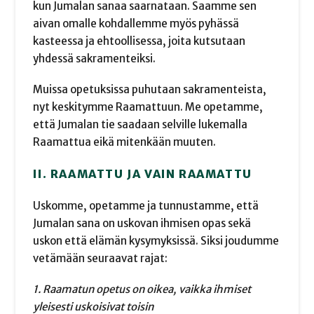
kun Jumalan sanaa saarnataan. Saamme sen
aivan omalle kohdallemme myös pyhässä
kasteessa ja ehtoollisessa, joita kutsutaan
yhdessä sakramenteiksi.
Muissa opetuksissa puhutaan sakramenteista,
nyt keskitymme Raamattuun. Me opetamme,
että Jumalan tie saadaan selville lukemalla
Raamattua eikä mitenkään muuten.
II. RAAMATTU JA VAIN RAAMATTU
Uskomme, opetamme ja tunnustamme, että
Jumalan sana on uskovan ihmisen opas sekä
uskon että elämän kysymyksissä. Siksi joudumme
vetämään seuraavat rajat:
1. Raamatun opetus on oikea, vaikka ihmiset
yleisesti uskoisivat toisin