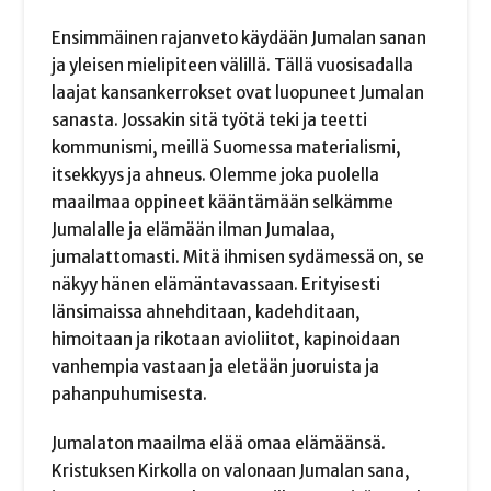
Ensimmäinen rajanveto käydään Jumalan sanan
ja yleisen mielipiteen välillä. Tällä vuosisadalla
laajat kansankerrokset ovat luopuneet Jumalan
sanasta. Jossakin sitä työtä teki ja teetti
kommunismi, meillä Suomessa materialismi,
itsekkyys ja ahneus. Olemme joka puolella
maailmaa oppineet kääntämään selkämme
Jumalalle ja elämään ilman Jumalaa,
jumalattomasti. Mitä ihmisen sydämessä on, se
näkyy hänen elämäntavassaan. Erityisesti
länsimaissa ahnehditaan, kadehditaan,
himoitaan ja rikotaan avioliitot, kapinoidaan
vanhempia vastaan ja eletään juoruista ja
pahanpuhumisesta.
Jumalaton maailma elää omaa elämäänsä.
Kristuksen Kirkolla on valonaan Jumalan sana,