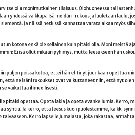
tarvitse olla monimutkainen tilaisuus. Olohuoneessa tai laste
llaan yhdessä vaikkapa Isä meidän -rukous ja lauletaan laulu, 
n siementä. Ja näissä hetkissä kannattaa varata aikaa myös sii
n kotona enkä ole sellainen kuin pitäisi olla. Moni meistä ajatt
mmin: Ei isä ollut mikään pyhimys, mutta Jeesukseen hän uskoi.
iin paljon poissa kotoa, ettei hän ehtinyt juurikaan opettaa mi
on, että ne isäni rukoukset ovat vaikuttaneet niin, että nyt olen
a se vaikuttaa ihmeellisesti.
lle pitäisi opettaa. Opeta lakia ja opeta evankeliumia. Kerro, m
haa syntiä. Ja kerro, että Jeesus kuoli puolestamme, kaikki synn
ee taivaaseen. Kerro lapselle Jumalasta, joka rakastaa, armahta