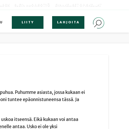
OLBOX
SLEYN NUORISOTYÖ
EVANKELISET OPISKELIJAT
LIITY
LAHJOITA
y puhua. Puhumme asiasta, jossa kukaan ei
 moni tuntee epäonnistuneensa tässä. Ja
 uskoa itseensä. Eikä kukaan voi antaa
enelle antaa. Usko ei ole yksi