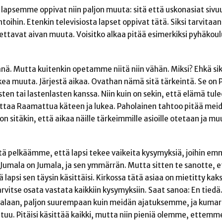
a lapsemme oppivat niin paljon muuta: sitä että uskonasiat sivu
ihin. Etenkin televisiosta lapset oppivat tätä. Siksi tarvitaan 
pettavat aivan muuta. Voisitko alkaa pitää esimerkiksi pyhäkoulua?
 Mutta kuitenkin opetamme niitä niin vähän. Miksi? Ehkä siksi,
kkea muuta. Järjestä aikaa. Ovathan nämä sitä tärkeintä. Se on 
sten tai lastenlasten kanssa. Niin kuin on sekin, että elämä tulee
 ottaa Raamattua käteen ja lukea. Paholainen tahtoo pitää me
sitäkin, että aikaa näille tärkeimmille asioille otetaan ja muu
ttä pelkäämme, että lapsi tekee vaikeita kysymyksiä, joihin em
”Jumala on Jumala, ja sen ymmärrän. Mutta sitten te sanotte, et
ä lapsi sen täysin käsittäisi. Kirkossa tätä asiaa on mietitty ka
 tarvitse osata vastata kaikkiin kysymyksiin. Saat sanoa: En tie
malaan, paljon suurempaan kuin meidän ajatuksemme, ja kum
u. Pitäisi käsittää kaikki, mutta niin pieniä olemme, ettemme