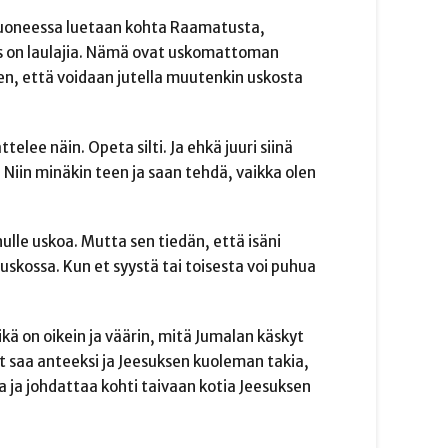
nhuoneessa luetaan kohta Raamatusta,
jos on laulajia. Nämä ovat uskomattoman
hen, että voidaan jutella muutenkin uskosta
elee näin. Opeta silti. Ja ehkä juuri siinä
 Niin minäkin teen ja saan tehdä, vaikka olen
nulle uskoa. Mutta sen tiedän, että isäni
 uskossa. Kun et syystä tai toisesta voi puhua
ikä on oikein ja väärin, mitä Jumalan käskyt
it saa anteeksi ja Jeesuksen kuoleman takia,
a ja johdattaa kohti taivaan kotia Jeesuksen