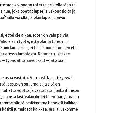
utetaan kokonaan tai että ne kielletään tai
sinua, joka opetat lapselle uskonasioita ja
 Sillä voi olla jollekin lapselle aivan
 ettei ole aikaa. Jotenkin vain päivät
Paholaisen työtä, että elämä tulee niin
 niin kiireiseksi, ettei aikuinen ihminen ehdi
idät erossa Jumalasta. Raamattu käskee
 – työasiat tai siivoukset – jätetään
me osaa vastata. Varmasti lapset kysyvät
tä Jeesuskin on Jumala, ja sitä en
ksi tuhatta vuotta ja vastausta, jonka ihmisen
dä. Ja opeta lastasikin ihmettelemään Jumalan
arramme häntä, vaikkemme hänestä kaikkea
 käsitä Jumalasta kaikkea. Ja silti uskomme