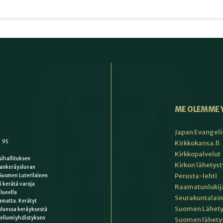
ME OLEMME 
Japan Evangeli
1 95
Kirkkokansa.fi
Kirkkopalvelut
ihallituksen
Kirkon lähetys
ankeräysluvan
Perusta-lehti
Suomen Luterilainen
i kerätä varoja
Raamatunlukija
lueella
Seurakuntalain
matta. Kerätyt
Suomen Lähety
uluessa keräyksestä
keliumiyhdistyksen
Suomen lähety