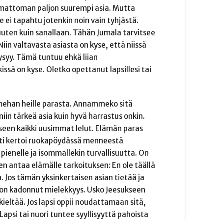
amattoman paljon suurempi asia. Mutta
 ei tapahtu jotenkin noin vain tyhjästä.
uuten kuin sanallaan. Tähän Jumala tarvitsee
iin valtavasta asiasta on kyse, että niissä
pysyy. Tämä tuntuu ehkä liian
issä on kyse. Oletko opettanut lapsillesi tai
mmehan heille parasta. Annammeko sitä
iin tärkeä asia kuin hyvä harrastus onkin.
een kaikki uusimmat lelut. Elämän paras
rtti kertoi ruokapöydässä menneestä
pienelle ja isommallekin turvallisuutta. On
n antaa elämälle tarkoituksen: En ole täällä
 Jos tämän yksinkertaisen asian tietää ja
ä on kadonnut mielekkyys. Usko Jeesukseen
ieltää. Jos lapsi oppii noudattamaan sitä,
psi tai nuori tuntee syyllisyyttä pahoista