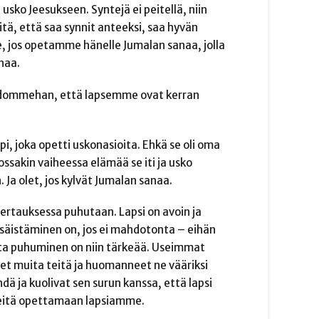
 usko Jeesukseen. Syntejä ei peitellä, niin
iitä, että saa synnit anteeksi, saa hyvän
, jos opetamme hänelle Jumalan sanaa, jolla
naa.
 Tahdommehan, että lapsemme ovat kerran
i, joka opetti uskonasioita. Ehkä se oli oma
jossakin vaiheessa elämää se iti ja usko
n. Ja olet, jos kylvät Jumalan sanaa.
vertauksessa puhutaan. Lapsi on avoin ja
isäistäminen on, jos ei mahdotonta – eihän
asta puhuminen on niin tärkeää. Useimmat
neet muita teitä ja huomanneet ne vääriksi
ä ja kuolivat sen surun kanssa, että lapsi
a meitä opettamaan lapsiamme.