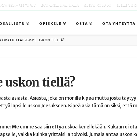
KYVISSÄ -FESTARIT
EVANKELIUMIJUHLA
SLEYN KAUPPA
BIBLE TO
OSALLISTU
OPISKELE
OSTA
OTA YHTEYTTÄ
OVATKO LAPSEMME USKON TIELLÄ?
uskon tiellä?
stä asiasta. Asiasta, joka on monille kipeä mutta josta täyty
rettyä lapsille uskon Jeesukseen. Kipeä asia tämä on siksi, että
mme: Me emme saa siirrettyä uskoa kenellekään. Kukaan ei ota
apselle, vaikka kuinka yrittäisi ja toivoisi. Jumala antaa uskon k