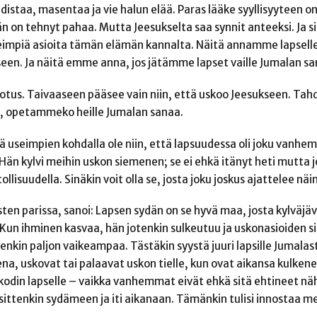
hdistaa, masentaa ja vie halun elää. Paras lääke syyllisyyteen on
 hän on tehnyt pahaa. Mutta Jeesukselta saa synnit anteeksi. Ja s
impiä asioita tämän elämän kannalta. Näitä annamme lapselle
een. Ja näitä emme anna, jos jätämme lapset vaille Jumalan sa
a kadotus. Taivaaseen pääsee vain niin, että uskoo Jeesukseen.
se, opetammeko heille Jumalan sanaa.
 useimpien kohdalla ole niin, että lapsuudessa oli joku vanhemp
a. Hän kylvi meihin uskon siemenen; se ei ehkä itänyt heti mutta 
ollisuudella. Sinäkin voit olla se, josta joku joskus ajattelee näi
sten parissa, sanoi: Lapsen sydän on se hyvä maa, josta kylväjä
Kun ihminen kasvaa, hän jotenkin sulkeutuu ja uskonasioiden s
enkin paljon vaikeampaa. Tästäkin syystä juuri lapsille Jumal
sena, uskovat tai palaavat uskon tielle, kun ovat aikansa kulke
odin lapselle – vaikka vanhemmat eivät ehkä sitä ehtineet nähd
äi sittenkin sydämeen ja iti aikanaan. Tämänkin tulisi innosta