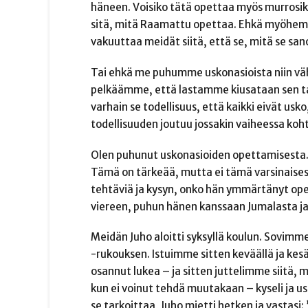
häneen. Voisiko tätä opettaa myös murrosi
sitä, mitä Raamattu opettaa. Ehkä myöhem
vakuuttaa meidät siitä, että se, mitä se san
Tai ehkä me puhumme uskonasioista niin vähän
pelkäämme, että lastamme kiusataan sen taki
varhain se todellisuus, että kaikki eivät us
todellisuuden joutuu jossakin vaiheessa koht
Olen puhunut uskonasioiden opettamisesta. 
Tämä on tärkeää, mutta ei tämä varsinaisest
tehtäviä ja kysyn, onko hän ymmärtänyt opet
viereen, puhun hänen kanssaan Jumalasta ja
Meidän Juho aloitti syksyllä koulun. Sovi
-rukouksen. Istuimme sitten keväällä ja kesä
osannut lukea – ja sitten juttelimme siitä, 
kun ei voinut tehdä muutakaan – kyseli ja us
se tarkoittaa, Juho mietti hetken ja vastasi