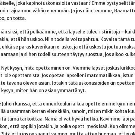
käiselle, joka kapinoi uskonasioita vastaan? Emme pysty seli
min tajuamme vähän enemmän. Ja jos näin teemme, Raamattu –
oo, on totta.
 siksi, että pelkäämme, että lapselle tulee ristiriitoja – kaikk
a, että hän uskoo. Niin todella voi tapahtua. Kovalta tämä tu
ko, ehkä se paras kaverikaan ei usko, ja että uskosta joutuu m
aamaan ja siihen todellisuuteen täytyy suostua, jos aikoo kulke
Nyt kysyn, mitä opettaminen on. Viemme lapset joskus kirkkoo
i ole opettamista. Jos opetan lapselleni matematiikkaa, istun
eltavana olevan asian. Jotakin tätä uskonasioidenkin opettamise
 kysyn, miten hän on asian ymmärtänyt.
mme Juhon kanssa, että ennen koulun alkua opettelemme kymmen
llä useamman kerran vierekkäin, sanoin, miten mikin kohta kuul
mitä tämä tarkoittaa. Nämä olivat hyviä hetkiä. Kävimme läpi pa
kon, että oppikin jotakin. Ja poika opetti myös isää. Kun olimm
: ”Sitä että jos on saanut vaimon, mutta sitten huomaa, ettei o