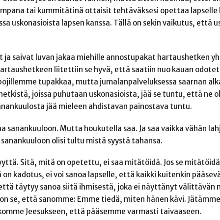
hempana tai kummitätinä ottaisit tehtäväksesi opettaa lapselle
sa uskonasioista lapsen kanssa. Tällä on sekin vaikutus, että us
 ja saivat luvan jakaa miehille annostupakat hartaushetken yh
. Hartaushetkeen liitettiin se hyvä, että saatiin nuo kauan od
pojillemme tupakkaa, mutta jumalanpalveluksessa saarnan alk
 hetkistä, joissa puhutaan uskonasioista, jää se tuntu, että ne 
 sanankuulosta jää mieleen ahdistavan painostava tuntu.
aa sanankuuloon. Mutta houkutella saa. Ja saa vaikka vähän lah
 sanankuuloon olisi tultu mistä syystä tahansa.
isyyttä. Sitä, mitä on opetettu, ei saa mitätöidä. Jos se mitätöi
 on kadotus, ei voi sanoa lapselle, että kaikki kuitenkin pääsevä
 että täytyy sanoa siitä ihmisestä, joka ei näyttänyt välittävän n
 on se, että sanomme: Emme tiedä, miten hänen kävi. Jätämme
uskomme Jeesukseen, että pääsemme varmasti taivaaseen.