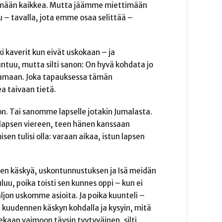
ttämään kaikkea. Mutta jäämme miettimään
 tavalla, jota emme osaa selittää –
i kaverit kun eivät uskokaan – ja
ntuu, mutta silti sanon: On hyvä kohdata jo
aksamaan. Joka tapauksessa tämän
a taivaan tietä.
n. Tai sanomme lapselle jotakin Jumalasta.
 lapsen viereen, teen hänen kanssaan
n tulisi olla: varaan aikaa, istun lapsen
en käskyä, uskontunnustuksen ja Isä meidän
uu, poika toisti sen kunnes oppi – kun ei
ljon uskomme asioita. Ja poika kuunteli –
e kuudennen käskyn kohdalla ja kysyin, mitä
lekaan vaimoon täysin tyytyväinen, silti