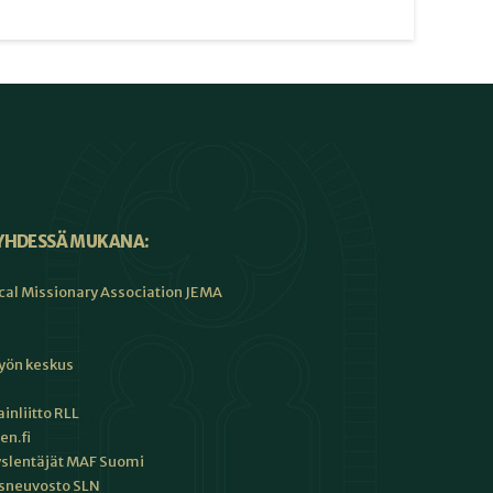
YHDESSÄ MUKANA:
cal Missionary Association JEMA
työn keskus
inliitto RLL
en.fi
slentäjät MAF Suomi
sneuvosto SLN