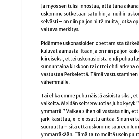
Ja myös sen tulisi innostaa, että tänä aikan
uskomme sotketaan satuihin ja muihin uskonto
selvästi – on niin paljon niitä muita, jotka o
valtava merkitys.
Pidämme uskonasioiden opettamista tärkeänä.
kuluvat aamusta iltaan ja on niin paljon kai
kiireiseksi, ettei uskonasioista ehdi puhua la
sunnuntaina kirkkoon tai ettei ehdi arkena
vastustaa Perkelettä. Tämä vastustaminen on 
vähemmälle.
Tai ehkä emme puhu näistä asioista siksi, e
vaikeita. Meidän seitsenvuotias Juho kysyi: 
ymmärrä.” Vaikea siihen oli vastata niin, ett
järki käsittää, ei ole osattu antaa. Sinun ei
suuruutta – sitä että uskomme suureen Ju
ymmärräkään. Tämä taito meiltä usein puuttu