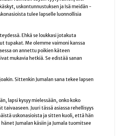
 käskyt, uskontunnustuksen ja Isä meidän -
konasioista tulee lapselle luonnollisia
teydessä. Ehkä se loukkasi jotakuta
otetut tupakat. Me olemme vaimoni kanssa
aessa on annettu poikien käteen
olivat mukavia hetkiä. Se edistää sanan
joakin. Sittenkin Jumalan sana tekee lapsen
dään, lapsi kysyy mielessään, onko koko
t taivaaseen. Juuri tässä asiassa rehellisyys
äistä uskonasioista ja sitten kuoli, että hän
 hänet Jumalan käsiin ja Jumala tuomitsee