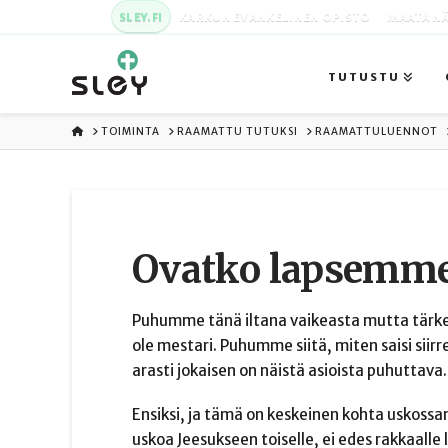
SLEY.FI
KARKUN EVANKELINEN OPISTO
MAATA NÄ
TUTUSTU
ETUSIVU
TOIMINTA
RAAMATTU TUTUKSI
RAAMATTULUENNOT
Ovatko lapsemme 
Puhumme tänä iltana vaikeasta mutta tärkeä
ole mestari. Puhumme siitä, miten saisi siir
arasti jokaisen on näistä asioista puhuttava.
Ensiksi, ja tämä on keskeinen kohta uskossa
uskoa Jeesukseen toiselle, ei edes rakkaalle l