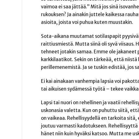
vaimoa ei saa jättää.” Mitä jos sinä isovan
rukouksen? Ja ainakin juttele kaikessa rauhas
asioita, joista voi puhua kuten muustakin.
Sota-aikana muutamat sotilaspapit pyysivät
raittiusmiestä. Mutta siinä oli syvä viisaus
tehneet jotakin samaa. Emme ole jakaneet 
karkkilaatikot. Sekin on tärkeää, että niistä
perillemenemistä. Ja se tuskin edistää, jos
Ei kai ainakaan vanhempia lapsia voi pakott
tai aikuisen sydämessä työtä – tekee vaikka
Lapsi tai nuori on rehellinen ja vaatii rehell
uskonasia valetta. Kun on puhuttu siitä, että
on vaikeaa. Rehellisyydellä en tarkoita sitä,
joutuu varmasti kadotukseen. Rehellisyyttä
hänet niin kuin hyväksi katsoo. Mutta me 