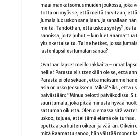
maailmankatsomus muiden joukossa, joka va
totta on myös se, että meitä tarvitaan, että
Jumala luo uskon sanallaan. Ja sanallaan hä
meitä. Tahdothan, että uskoa syntyy? Jos tah
sanoissa, joita puhut – kun luet Raamattua t
yksinkertaiselta. Tai ne hetket, joissa Jumal
lastenlapsillesi Jumalan sanaa?
Ovathan lapset meille rakkaita – omat laps
heille? Parasta ei sittenkään ole se, että a
Parasta ei ole sekään, että maksamme häne
asia on usko Jeesukseen. Miksi? Siksi, että
päivästään: ”Minua pelotti päiväkodissa. Sit
suuri Jumala, joka pitää minusta hyvää huol
sattuman oikusta. Olen olemassa sitä varten
uskoo, tajuaa, ettei tämä elämä ole turhaa.
opettaa parhaiten oikean ja väärän. Oikein o
mitä Raamattu sanoo, hän välttää monet katk