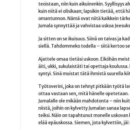
teoistaan, niin kuin aikuinenkin. Syyllisyys a
kuin niitä ei olisikaan; lapsikin tietää, että
omantunnon. Nämä ovat niitä kaikkein tärke
Jumala synnyttää ja vahvistaa uskoa Jeesuks
Ja sitten on se ikuisuus. Siinä on taivas j
siellä. Tahdommeko todella – siitä kertoo 
Ajattele omaa tietäsi uskoon. Eiköhän meistä
äiti, ukki, sukulaistäti tai opettaja kouluss
syntyi. Sinä muistat tätä ihmistä suurella kiit
Työtoverini, joka on tehnyt pitkään työtä la
ottaa vastaan sen, mitä hänelle opetetaan. 
Jumalalle ole mikään mahdotonta – niin kuit
niistä, joihin on kylvetty Jumalan sanaa lap
teiksi. Näin on tapahtunut monelle uskovan k
elää epäuskossa. Siemen, jota kylvettiin, j