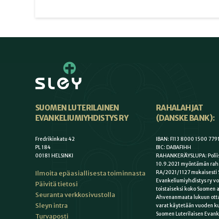
SUOMEN LUTERILAINEN
RAHALAHJAT
EVANKELIUMIYHDISTYS RY
(DANSKE BANK):
Fredrikinkatu 42
IBAN: FI13 8000 1500 779
PL 184
BIC: DABAFIHH
00181 HELSINKI
RAHANKERÄYSLUPA: Poliis
10.9.2021 myöntämän rah
Ilmoita epäasiallisesta toiminnasta
RA/2021/1127 mukaisesti 
Evankeliumiyhdistys ry vo
Päivitä tietosi
toistaiseksi koko Suomen a
Seuranta verkkosivustolla
Ahvenanmaata lukuun otta
Sleyn intra
varat käytetään vuoden k
Suomen Luterilaisen Evan
Turvaposti