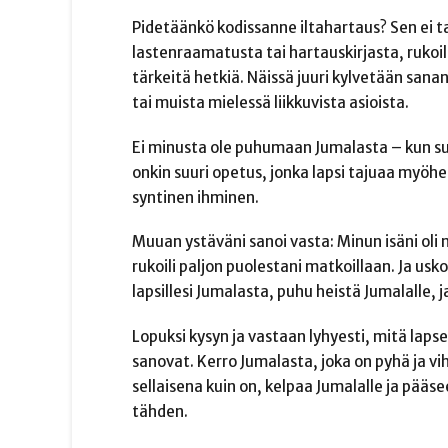
Pidetäänkö kodissanne iltahartaus? Sen ei 
lastenraamatusta tai hartauskirjasta, rukoi
tärkeitä hetkiä. Näissä juuri kylvetään sana
tai muista mielessä liikkuvista asioista.
Ei minusta ole puhumaan Jumalasta – kun suutu
onkin suuri opetus, jonka lapsi tajuaa myöhe
syntinen ihminen.
Muuan ystäväni sanoi vasta: Minun isäni oli n
rukoili paljon puolestani matkoillaan. Ja usk
lapsillesi Jumalasta, puhu heistä Jumalalle, j
Lopuksi kysyn ja vastaan lyhyesti, mitä lapse
sanovat. Kerro Jumalasta, joka on pyhä ja vi
sellaisena kuin on, kelpaa Jumalalle ja pääs
tähden.