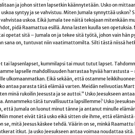
litaan ja johon sitten lapsetkin käännytetään. Usko on mitta
 uskoa syntyy ja se vahvistuu. Miten Jumala synnyttää uskon? Se
n vahvistaa uskoa. Eikä Jumala tee näitä tekojaan mitenkään m
dot, pidä Raamattua esillä. Anna lasten kuulla sen opetuksia. N
ai opetat sitä – Jumala on ja tekee sitä työtä, johon vain hän 
an sana on, tuntuvat niin vaatimattomilta. Silti tästä niissä hetk
et tai lapsenlapset, kummilapsi tai muut tutut lapset. Tahdo
nnamme lapselle mahdollisuuden harrastaa hyvää harrastusta – n
lle ulkomaanmatkan. Eikä sekään, että ostamme leikkihuonees
 usko antaa parasta tätä elämää varten. Meidän nelivuotias Ma
ten minä rukoilin Jeesusta ja se auttoi.” Usko Jeesukseen antaa 
ta. Annammeko tätä turvallisuutta lapsillemme? Usko Jeesuksee
, että Jumala on luonut minut tänne ja antanut minulle elämän.
 Niin monet eivät tätä usko eikä sitten ole ihme, että elämäst
n se, mitä Jeesus käskee tehdä. Väärin on se, minkä Raamattu k
erat itkut. Ja usko Jeesukseen antaa voimaa noudattaa sitä. La