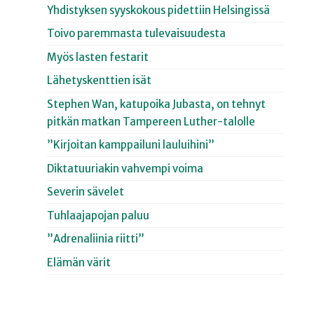
Yhdistyksen syyskokous pidettiin Helsingissä
Toivo paremmasta tulevaisuudesta
Myös lasten festarit
Lähetyskenttien isät
Stephen Wan, katupoika Jubasta, on tehnyt
pitkän matkan Tampereen Luther-talolle
”Kirjoitan kamppailuni lauluihini”
Diktatuuriakin vahvempi voima
Severin sävelet
Tuhlaajapojan paluu
”Adrenaliinia riitti”
Elämän värit