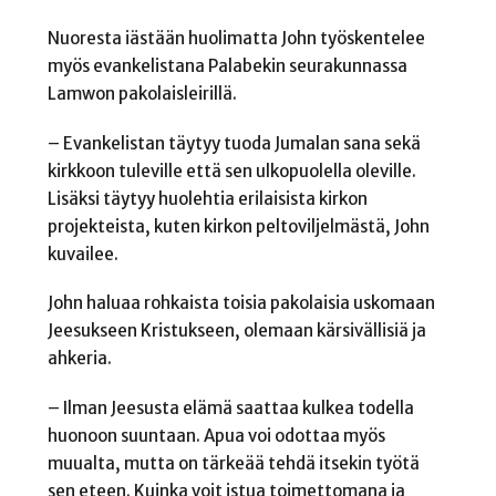
Nuoresta iästään huolimatta John työskentelee
myös evankelistana Palabekin seurakunnassa
Lamwon pakolaisleirillä.
– Evankelistan täytyy tuoda Jumalan sana sekä
kirkkoon tuleville että sen ulkopuolella oleville.
Lisäksi täytyy huolehtia erilaisista kirkon
projekteista, kuten kirkon peltoviljelmästä, John
kuvailee.
John haluaa rohkaista toisia pakolaisia uskomaan
Jeesukseen Kristukseen, olemaan kärsivällisiä ja
ahkeria.
– Ilman Jeesusta elämä saattaa kulkea todella
huonoon suuntaan. Apua voi odottaa myös
muualta, mutta on tärkeää tehdä itsekin työtä
sen eteen. Kuinka voit istua toimettomana ja