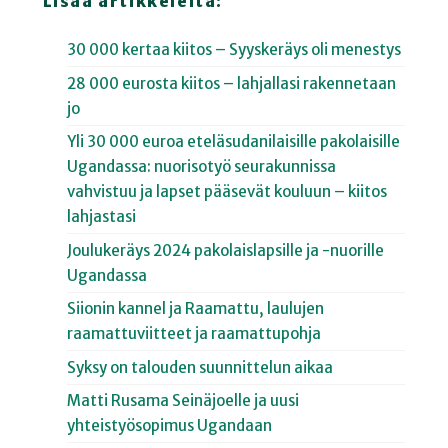
Lisää artikkeleita:
30 000 kertaa kiitos – Syyskeräys oli menestys
28 000 eurosta kiitos – lahjallasi rakennetaan
jo
Yli 30 000 euroa eteläsudanilaisille pakolaisille
Ugandassa: nuorisotyö seurakunnissa
vahvistuu ja lapset pääsevät kouluun – kiitos
lahjastasi
Joulukeräys 2024 pakolaislapsille ja -nuorille
Ugandassa
Siionin kannel ja Raamattu, laulujen
raamattuviitteet ja raamattupohja
Syksy on talouden suunnittelun aikaa
Matti Rusama Seinäjoelle ja uusi
yhteistyösopimus Ugandaan