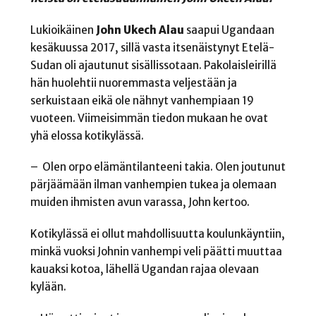
Lukioikäinen
John Ukech Alau
saapui Ugandaan
kesäkuussa 2017, sillä vasta itsenäistynyt Etelä-
Sudan oli ajautunut sisällissotaan. Pakolaisleirillä
hän huolehtii nuoremmasta veljestään ja
serkuistaan eikä ole nähnyt vanhempiaan 19
vuoteen. Viimeisimmän tiedon mukaan he ovat
yhä elossa kotikylässä.
– Olen orpo elämäntilanteeni takia. Olen joutunut
pärjäämään ilman vanhempien tukea ja olemaan
muiden ihmisten avun varassa, John kertoo.
Kotikylässä ei ollut mahdollisuutta koulunkäyntiin,
minkä vuoksi Johnin vanhempi veli päätti muuttaa
kauaksi kotoa, lähellä Ugandan rajaa olevaan
kylään.