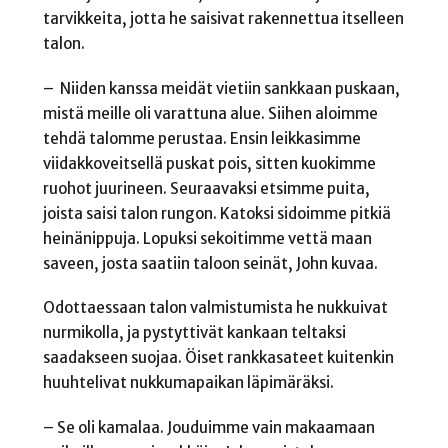
tarvikkeita, jotta he saisivat rakennettua itselleen
talon.
– Niiden kanssa meidät vietiin sankkaan puskaan,
mistä meille oli varattuna alue. Siihen aloimme
tehdä talomme perustaa. Ensin leikkasimme
viidakkoveitsellä puskat pois, sitten kuokimme
ruohot juurineen. Seuraavaksi etsimme puita,
joista saisi talon rungon. Katoksi sidoimme pitkiä
heinänippuja. Lopuksi sekoitimme vettä maan
saveen, josta saatiin taloon seinät, John kuvaa.
Odottaessaan talon valmistumista he nukkuivat
nurmikolla, ja pystyttivät kankaan teltaksi
saadakseen suojaa. Öiset rankkasateet kuitenkin
huuhtelivat nukkumapaikan läpimäräksi.
– Se oli kamalaa. Jouduimme vain makaamaan