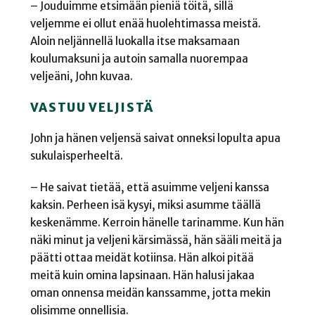
– Jouduimme etsimään pieniä töitä, sillä
veljemme ei ollut enää huolehtimassa meistä.
Aloin neljännellä luokalla itse maksamaan
koulumaksuni ja autoin samalla nuorempaa
veljeäni, John kuvaa.
VASTUU VELJISTÄ
John ja hänen veljensä saivat onneksi lopulta apua
sukulaisperheeltä.
– He saivat tietää, että asuimme veljeni kanssa
kaksin. Perheen isä kysyi, miksi asumme täällä
keskenämme. Kerroin hänelle tarinamme. Kun hän
näki minut ja veljeni kärsimässä, hän sääli meitä ja
päätti ottaa meidät kotiinsa. Hän alkoi pitää
meitä kuin omina lapsinaan. Hän halusi jakaa
oman onnensa meidän kanssamme, jotta mekin
olisimme onnellisia.