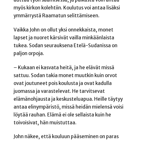
myös kirkon kolehtiin. Koulutus voi antaa lisäksi
ymmärrystä Raamatun selittämiseen.
Vaikka John on ollut yksi onnekkaista, monet
lapset ja nuoret kärsivät vailla minkäänlaista
tukea. Sodan seurauksena Etelä-Sudanissa on
paljon orpoja.
– Kukaan ei kasvata heitä, ja he elävät missä
sattuu. Sodan takia monet muutkin kuin orvot
ovat joutuneet pois koulusta ja ovat kadulla
juomassa ja varastelevat. He tarvitsevat
elämänohjausta ja keskusteluapua. Heille täytyy
antaa elinympäristö, missä heidän mielensä voisi
löytää rauhan. Elämä ei ole sellaista kuin he
toivoisivat, hän muistuttaa.
John näkee, että kouluun pääseminen on paras