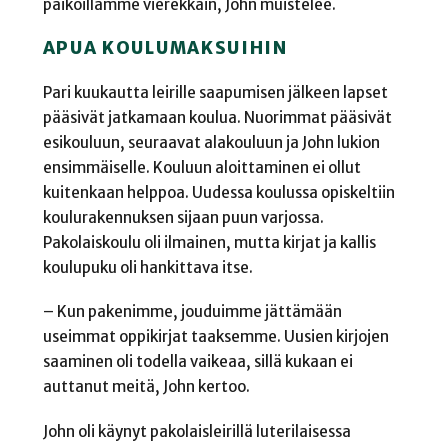
paikoillamme vierekkäin, John muistelee.
APUA KOULUMAKSUIHIN
Pari kuukautta leirille saapumisen jälkeen lapset
pääsivät jatkamaan koulua. Nuorimmat pääsivät
esikouluun, seuraavat alakouluun ja John lukion
ensimmäiselle. Kouluun aloittaminen ei ollut
kuitenkaan helppoa. Uudessa koulussa opiskeltiin
koulurakennuksen sijaan puun varjossa.
Pakolaiskoulu oli ilmainen, mutta kirjat ja kallis
koulupuku oli hankittava itse.
– Kun pakenimme, jouduimme jättämään
useimmat oppikirjat taaksemme. Uusien kirjojen
saaminen oli todella vaikeaa, sillä kukaan ei
auttanut meitä, John kertoo.
John oli käynyt pakolaisleirillä luterilaisessa