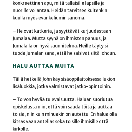
konkreettinen apu, mitä tällaisille lapsille ja
nuorille voi antaa. Heidän tarvitsee kuitenkin
kuulla myös evankeliumin sanoma.
– He ovat katkeria, ja syyttävät kurjuudestaan
Jumalaa. Mutta syynä on ihmisten pahuus, ja
Jumalalla on hyvä suunnitelma. Heille täytyisi
tuoda Jumalan sana, että he saisivat siitä lohdun.
HALU AUTTAA MUITA
Tällä hetkellä John käy sisäoppilaitoksessa lukion
lisäluokkia, jotka valmistavat jatko-opintoihin.
– Toivon hyvää tulevaisuutta. Haluan suoriutua
opiskelusta niin, että voin saada töitä ja auttaa
toisia, niin kuin minuakin on autettu. En halua olla
kitsas vaan antelias sekä toisille ihmisille että
kirkolle.