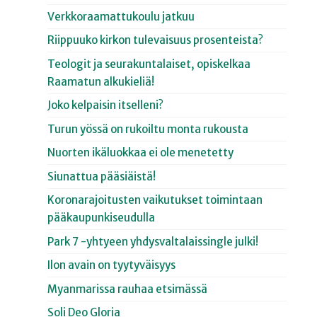
Verkkoraamattukoulu jatkuu
Riippuuko kirkon tulevaisuus prosenteista?
Teologit ja seurakuntalaiset, opiskelkaa
Raamatun alkukieliä!
Joko kelpaisin itselleni?
Turun yössä on rukoiltu monta rukousta
Nuorten ikäluokkaa ei ole menetetty
Siunattua pääsiäistä!
Koronarajoitusten vaikutukset toimintaan
pääkaupunkiseudulla
Park 7 -yhtyeen yhdysvaltalaissingle julki!
Ilon avain on tyytyväisyys
Myanmarissa rauhaa etsimässä
Soli Deo Gloria