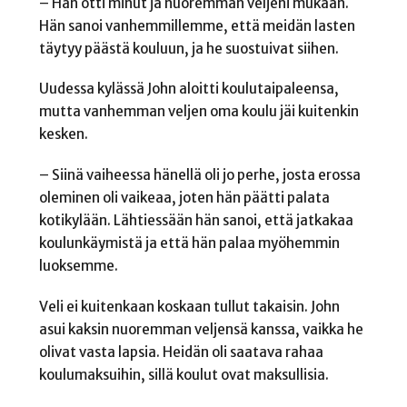
– Hän otti minut ja nuoremman veljeni mukaan.
Hän sanoi vanhemmillemme, että meidän lasten
täytyy päästä kouluun, ja he suostuivat siihen.
Uudessa kylässä John aloitti koulutaipaleensa,
mutta vanhemman veljen oma koulu jäi kuitenkin
kesken.
– Siinä vaiheessa hänellä oli jo perhe, josta erossa
oleminen oli vaikeaa, joten hän päätti palata
kotikylään. Lähtiessään hän sanoi, että jatkakaa
koulunkäymistä ja että hän palaa myöhemmin
luoksemme.
Veli ei kuitenkaan koskaan tullut takaisin. John
asui kaksin nuoremman veljensä kanssa, vaikka he
olivat vasta lapsia. Heidän oli saatava rahaa
koulumaksuihin, sillä koulut ovat maksullisia.