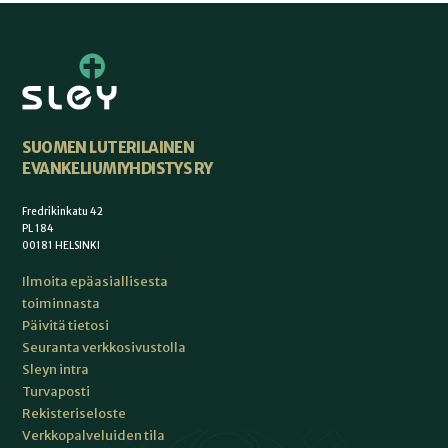
SUOMEN LUTERILAINEN
EVANKELIUMIYHDISTYS RY
Fredrikinkatu 42
PL 184
00181 HELSINKI
Ilmoita epäasiallisesta
toiminnasta
Päivitä tietosi
Seuranta verkkosivustolla
Sleyn intra
Turvaposti
Rekisteriseloste
Verkkopalveluiden tila