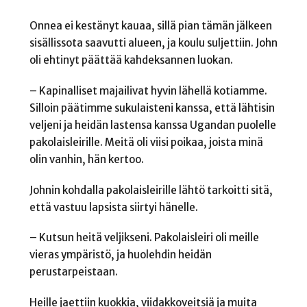
Onnea ei kestänyt kauaa, sillä pian tämän jälkeen
sisällissota saavutti alueen, ja koulu suljettiin. John
oli ehtinyt päättää kahdeksannen luokan.
– Kapinalliset majailivat hyvin lähellä kotiamme.
Silloin päätimme sukulaisteni kanssa, että lähtisin
veljeni ja heidän lastensa kanssa Ugandan puolelle
pakolaisleirille. Meitä oli viisi poikaa, joista minä
olin vanhin, hän kertoo.
Johnin kohdalla pakolaisleirille lähtö tarkoitti sitä,
että vastuu lapsista siirtyi hänelle.
– Kutsun heitä veljikseni. Pakolaisleiri oli meille
vieras ympäristö, ja huolehdin heidän
perustarpeistaan.
Heille jaettiin kuokkia, viidakkoveitsiä ja muita