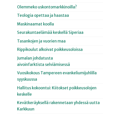
Olemmeko uskontomarkkinoilla?
Teologia opettaa ja haastaa
Maskinaamat koolla
Seurakuntaelämää keskellä Siperiaa
Tasankojen ja vuorien maa
Rippikoulut alkoivat poikkeusoloissa
Jumalan johdatusta
aivoinfarktista selviämisessä
Vuosikokous Tampereen evankeliumijuhlilla
syyskuussa
Hallitus kokoontui: Kiitokset poikkeusolojen
keskelle
Kevätkeräyksellä rakennetaan yhdessä uutta
Karkkuun