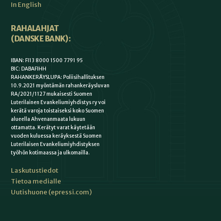
In English
RAHALAHJAT
(DANSKE BANK):
IBAN: FI13 8000 1500 7791 95
BIC: DABAFIHH
RAHANKERÄYSLUPA: Poliisihallituksen
10.9.2021 myöntämän rahankeräysluvan
RA/2021/1127 mukaisesti Suomen
Luterilainen Evankeliumiyhdistys ry voi
kerätä varoja toistaiseksi koko Suomen
alueella Ahvenanmaata lukuun
ottamatta. Kerätyt varat käytetään
vuoden kuluessa keräyksestä Suomen
Luterilaisen Evankeliumiyhdistyksen
työhön kotimaassa ja ulkomailla.
Laskutustiedot
Tietoa medialle
Uutishuone (epressi.com)