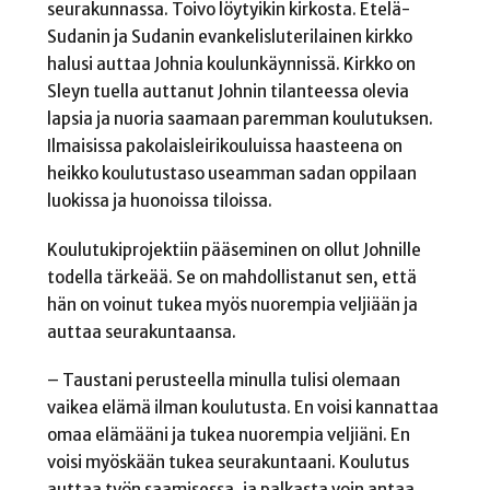
seurakunnassa. Toivo löytyikin kirkosta. Etelä-
Sudanin ja Sudanin evankelisluterilainen kirkko
halusi auttaa Johnia koulunkäynnissä. Kirkko on
Sleyn tuella auttanut Johnin tilanteessa olevia
lapsia ja nuoria saamaan paremman koulutuksen.
Ilmaisissa pakolaisleirikouluissa haasteena on
heikko koulutustaso useamman sadan oppilaan
luokissa ja huonoissa tiloissa.
Koulutukiprojektiin pääseminen on ollut Johnille
todella tärkeää. Se on mahdollistanut sen, että
hän on voinut tukea myös nuorempia veljiään ja
auttaa seurakuntaansa.
– Taustani perusteella minulla tulisi olemaan
vaikea elämä ilman koulutusta. En voisi kannattaa
omaa elämääni ja tukea nuorempia veljiäni. En
voisi myöskään tukea seurakuntaani. Koulutus
auttaa työn saamisessa, ja palkasta voin antaa