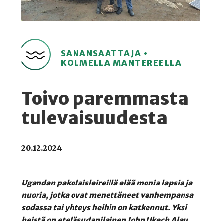
SANANSAATTAJA •
KOLMELLA MANTEREELLA
Toivo paremmasta
tulevaisuudesta
20.12.2024
Ugandan pakolaisleireillä elää monia lapsia ja
nuoria, jotka ovat menettäneet vanhempansa
sodassa tai yhteys heihin on katkennut. Yksi
heistä on eteläsudanilainen John Ukech Alau.