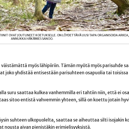
IINIT OVAT JOUTUNEET KOETUKSELLE. ON LÖYDETTÄVÄ UUSI TAPA ORGANISOIDA ARKEA
ANNUKKA HÄKÄMIES SANOO.
mä väistämättä myös lähipiiriin. Tämän myötä myös parisuhde s
at joko yhdistää entisestään parisuhteen osapuolia tai toisissa
la suru saattaa kulkea vanhemmilla eri tahtiin niin, että ei o
taas sitoo entistä vahvemmin yhteen, sillä on koettu jotain hyv
äysin suhteen ulkopuolelta, saattaa se aiheuttaa silti isojakin k
 nousta aivan pienistäkin erimielisyyksistä.