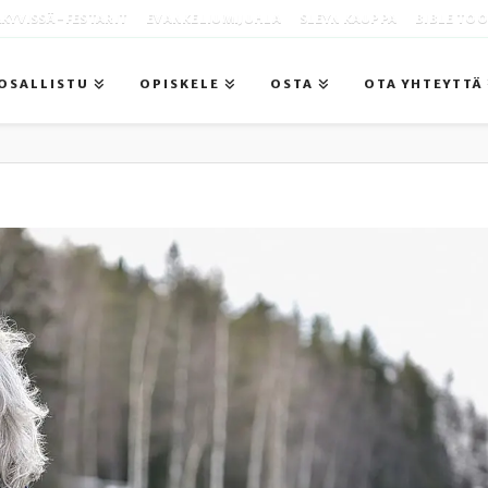
KYVISSÄ -FESTARIT
EVANKELIUMIJUHLA
SLEYN KAUPPA
BIBLE TO
OSALLISTU
OPISKELE
OSTA
OTA YHTEYTTÄ