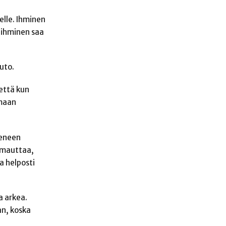
elle. Ihminen
 ihminen saa
uto.
 että kun
amaan
ieneen
uomauttaa,
a helposti
a arkea.
an, koska