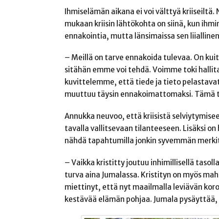
Ihmiselämän aikana ei voi välttyä kriiseiltä.
mukaan kriisin lähtökohta on siinä, kun ihmi
ennakointia, mutta länsimaissa sen liiallin
– Meillä on tarve ennakoida tulevaa. On ku
sitähän emme voi tehdä. Voimme toki hallit
kuvittelemme, että tiede ja tieto pelastava
muuttuu täysin ennakoimattomaksi. Tämä te
Annukka neuvoo, että kriisistä selviytymisee
tavalla vallitsevaan tilanteeseen. Lisäksi on
nähdä tapahtumilla jonkin syvemmän merkity
– Vaikka kristitty joutuu inhimillisellä tas
turva aina Jumalassa. Kristityn on myös mahd
miettinyt, että nyt maailmalla leviävän koron
kestävää elämän pohjaa. Jumala pysäyttää