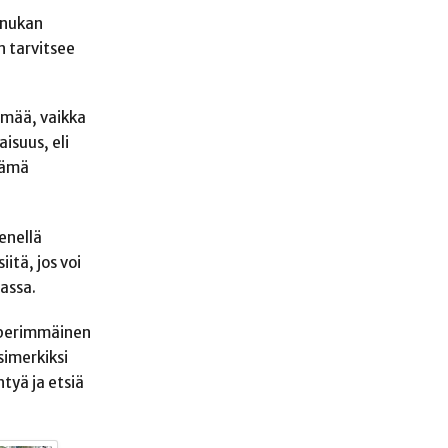
Annukan
n tarvitsee
ämää, vaikka
isuus, eli
elämä
enellä
itä, jos voi
assa.
n perimmäinen
simerkiksi
tyä ja etsiä