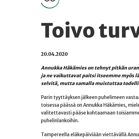
Toivo tur
20.04.2020
Annukka Häkämies on tehnyt pitkän uran mi
ja ne vaikuttavat paitsi itseemme myös l
selvitä, mutta samalla muistuttaa todelli
Parin tyyttäyksen jälkeen puhelimeen vastaa
toisessa päässä on Annukka Häkämies, miele
valitettavasti pääse kohtaamaan toisiamm
puhelinlankoihin.
Tampereella eläkepäiviään viettävällä Annuk