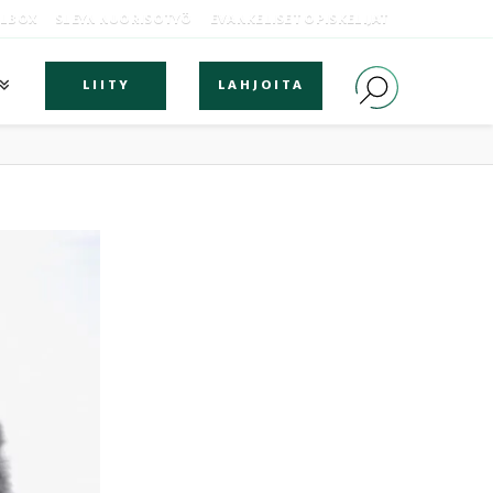
OLBOX
SLEYN NUORISOTYÖ
EVANKELISET OPISKELIJAT
LIITY
LAHJOITA