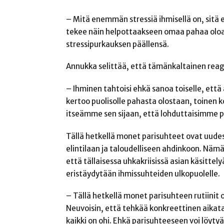
– Mitä enemmän stressiä ihmisellä on, sitä 
tekee näin helpottaakseen omaa pahaa oloaan
stressipurkauksen päällensä.
Annukka selittää, että tämänkaltainen reag
– Ihminen tahtoisi ehkä sanoa toiselle, että
kertoo puolisolle pahasta olostaan, toinen k
itseämme sen sijaan, että lohduttaisimme p
Tällä hetkellä monet parisuhteet ovat uude
elintilaan ja taloudelliseen ahdinkoon. Nämä
että tällaisessa uhkakriisissä asian käsitte
eristäydytään ihmissuhteiden ulkopuolelle.
– Tällä hetkellä monet parisuhteen rutiinit 
Neuvoisin, että tehkää konkreettinen aikat
kaikki on ohi. Ehkä parisuhteeseen voi löyty