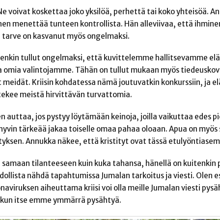
 Ne voivat koskettaa joko yksilöä, perhettä tai koko yhteisöä. 
nen menettää tunteen kontrollista. Hän alleviivaa, että ihmine
en tarve on kasvanut myös ongelmaksi.
itenkin tullut ongelmaksi, että kuvittelemme hallitsevamme el
a omia valintojamme. Tähän on tullut mukaan myös tiedeuskova
t meidät. Kriisin kohdatessa nämä joutuvatkin konkurssiin, ja 
kee meistä hirvittävän turvattomia.
n auttaa, jos pystyy löytämään keinoja, joilla vaikuttaa edes pi
 hyvin tärkeää jakaa toiselle omaa pahaa oloaan. Apua on myös si
ksen. Annukka näkee, että kristityt ovat tässä etulyöntiasem
olla samaan tilanteeseen kuin kuka tahansa, hänellä on kuitenki
ollista nähdä tapahtumissa Jumalan tarkoitus ja viesti. Olen e
aviruksen aiheuttama kriisi voi olla meille Jumalan viesti pysäh
, kun itse emme ymmärrä pysähtyä.