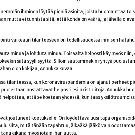
enemmän ihminen löytää pieniä asioita, joista huomauttaa tois
 mutta ei tunnista sitä, että kohde on väärä, ja lähellä oleva
ointi vaikeaan tilanteeseen on todellisuudessa ihmisen hätähu
 auta minua ja lohduta minua. Toisaalta helposti käy myös niin,
okeekin siitä syyllisyyttä. Silloin saatammekin ryhtyä puolust
ahan olon kokijaa, Annukka kuvaa.
ssa tilanteessa, kun koronaviruspandemia on ajanut perheet p
 puolestaan nostattavat helposti esiin ristiriitoja. Annukka h
lyä helpottaa, että se koetaan yhdessä, kun taas yksilötraumoiss
ovat joutuneet koetukselle. On löydettävä uusi tapa organisoid
aulu siitä, mitä tänään tapahtuu, älkääkä jääkö vain odottama
ä tänä aikana myös jotain ihan uutta.