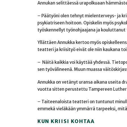
Annukan selittäessä urapolkuaan hämmästel
– Päätyöni olen tehnyt mielenterveys- ja krii
psykiatriseen hoitoon. Opiskelin myös psykolo
työskennellyt työnohjaajana ja kouluttanut t
Yllättäen Annukka kertoo myös opiskelleensa
teatteri ja kriisityö eivät ole niin kaukana to
–
Näitä kaikkia voi käyttää yhdessä. Tietop
sen työvälineenä. Muun muassa väitöskirja
Annukka on vetänyt uransa aikana useita dra
vuotta sitten perustettu Tampereen Luthe
– Taiteenaloista teatteri on tuntunut minul
emmekä vieläkään ymmärrä tarpeeksi, mitä k
KUN KRIISI KOHTAA