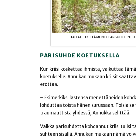
– TÄLLÄ HETKELLÄ MONET PARISUHTEEN RUT
PARISUHDE KOETUKSELLA
Kun kriisi koskettaa ihmistä, vaikuttaa tä
koetukselle. Annukan mukaan kriisit saattav
erottaa.
– Esimerkiksi lastensa menettäneiden kohdal
lohduttaa toista hänen surussaan. Toisia se 
traumaattista yhdessä, Annukka selittää.
Vaikka parisuhdetta kohdannut kriisi tulisi t
suhteen sisällä. Annukan mukaan nämä voivat