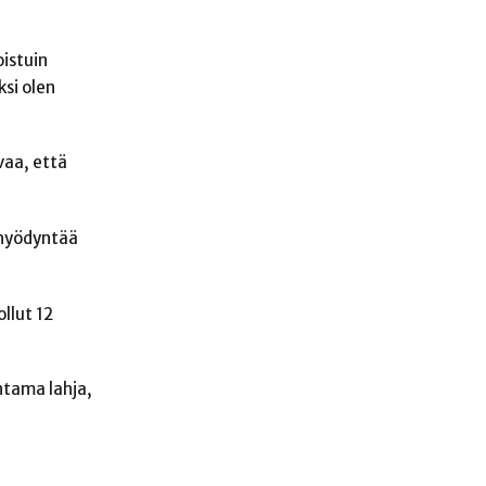
oistuin
ksi olen
vaa, että
 hyödyntää
llut 12
ntama lahja,