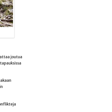
,
aattaa joutua
 tapauksissa
saakaan
in
onflikteja