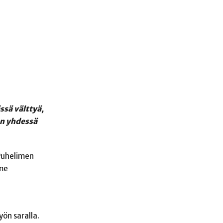
ssä välttyä,
an yhdessä
 Puhelimen
mme
ön saralla.