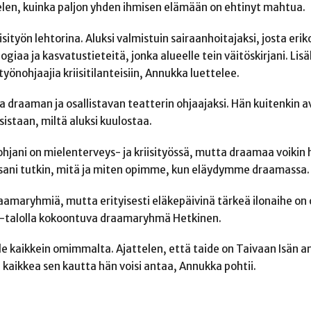
en, kuinka paljon yhden ihmisen elämään on ehtinyt mahtua.
sityön lehtorina. Aluksi valmistuin sairaanhoitajaksi, josta erik
giaa ja kasvatustieteitä, jonka alueelle tein väitöskirjani. Lisä
yönohjaajia kriisitilanteisiin, Annukka luettelee.
 draaman ja osallistavan teatterin ohjaajaksi. Hän kuitenkin a
isistaan, miltä aluksi kuulostaa.
ohjani on mielenterveys- ja kriisityössä, mutta draamaa voikin
ssani tutkin, mitä ja miten opimme, kun eläydymme draamassa.
amaryhmiä, mutta erityisesti eläkepäivinä tärkeä ilonaihe on o
r-talolla kokoontuva draamaryhmä Hetkinen.
le kaikkein omimmalta. Ajattelen, että taide on Taivaan Isän a
aikkea sen kautta hän voisi antaa, Annukka pohtii.