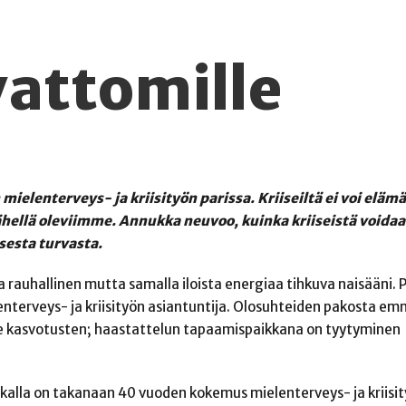
vattomille
elenterveys- ja kriisityön parissa. Kriiseiltä ei voi elämä
ähellä oleviimme. Annukka neuvoo, kuinka kriiseistä voida
sesta turvasta.
 rauhallinen mutta samalla iloista energiaa tihkuva naisääni.
nterveys- ja kriisityön asiantuntija. Olosuhteiden pakosta e
e kasvotusten; haastattelun tapaamispaikkana on tyytyminen
alla on takanaan 40 vuoden kokemus mielenterveys- ja kriisity