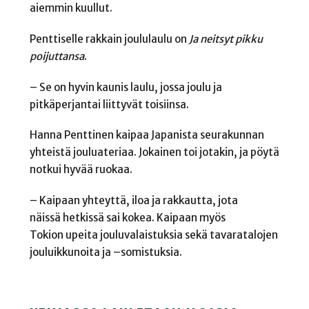
aiemmin kuullut.
Penttiselle rakkain joululaulu on
Ja neitsyt pikku
poijuttansa
.
–
Se on hyvin kaunis laulu, jossa joulu ja
pitkäperjantai liittyvät toisiinsa.
Hanna Penttinen kaipaa Japanista
seurakunnan
yhteistä jouluateriaa. Jokainen toi jotakin
,
ja pöytä
notkui hyvää ruokaa.
–
Kaipaan yhteyttä, iloa ja rakkautta, jota
näissä hetkissä sai kokea. Kaipaan myös
Tokion upeita jouluvalaistuksia sekä tavaratalojen
jouluikkunoita ja
–
somistuksia
.