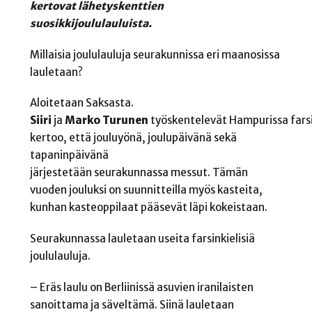
kertovat lähetyskenttien
suosikkijoululauluista.
Millaisia joululauluja seurakunnissa eri maanosissa
lauletaan?
Aloitetaan Saksasta.
Siiri
ja
Marko
Turunen
työskentelevät Hampurissa farsi
kertoo, että jouluyönä, joulupäivänä sekä
tapaninpäivänä
järjestetään seurakunnassa messut. Tämän
vuoden jouluksi on suunnitteilla myös kasteita,
kunhan kasteoppilaat pääsevät läpi kokeistaan.
Seurakunnassa lauletaan useita farsinkielisiä
joululauluja.
– Eräs laulu on Berliinissä asuvien iranilaisten
sanoittama ja säveltämä. Siinä lauletaan