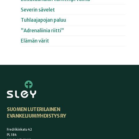
Severin sävelet
Tuhlaajapojan paluu
”Adrenaliinia riitti”
Elämän värit
SUOMEN LUTERILAINEN
EVANKELIUMIYHDISTYS RY
Fredrikinkatu 42
PL 184