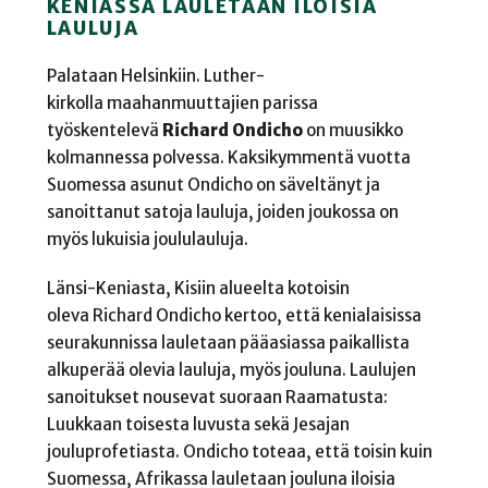
KENIASSA LAULETAAN ILOISIA
LAULUJA
Palataan Helsinkiin. Luther-
kirkolla maahanmuuttajien parissa
työskentelevä
Richard Ondicho
on muusikko
kolmannessa polvessa. Kaksikymmentä vuotta
Suomessa asunut Ondicho on säveltänyt ja
sanoittanut satoja lauluja, joiden joukossa on
myös lukuisia joululauluja.
Länsi-Keniasta, Kisiin alueelta kotoisin
oleva Richard Ondicho kertoo, että kenialaisissa
seurakunnissa lauletaan pääasiassa paikallista
alkuperää olevia lauluja, myös jouluna. Laulujen
sanoitukset nousevat suoraan Raamatusta:
Luukkaan toisesta luvusta sekä Jesajan
jouluprofetiasta. Ondicho toteaa, että toisin kuin
Suomessa, Afrikassa lauletaan jouluna iloisia