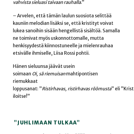
vahvista sieluasi taivaan
rauhalla
.”
–
Arvelen, että tämän laulun suosiota selittää
kauniin melodian lisäksi se, että kristityt voivat
lukea sanoihin sisä
än hengellistä sisältöä. S
amalla
ne toimivat myös uskonnottomalle, mutta
henkisyydestä kiinnostuneelle ja mielenrauhaa
etsivälle ihmiselle, Liisa Rossi pohtii.
Hänen sieluunsa jäävät usein
soimaan
Oi, sä riemuisan
mahtipontisen
riemukkaat
loppusanat:
”
Ristirhavas
,
ristirhavas
rõõmusta
”
eli
”
Kris
iloitse
!”
”
JUHLIMAAN TULKAA
”