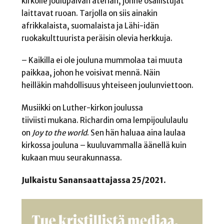
kirkolle joulupäivän aterian, jonne osallistujat
laittavat ruoan. Tarjolla on siis ainakin
afrikkalaista, suomalaista ja Lähi-idän
ruokakulttuurista peräisin olevia herkkuja.
– Kaikilla ei ole jouluna mummolaa tai muuta
paikkaa, johon he voisivat mennä. Näin
heilläkin mahdollisuus yhteiseen joulunviettoon.
Musiikki on Luther-kirkon joulussa
tiiviisti mukana. Richardin oma lempijoululaulu
on
Joy to the world
. Sen hän haluaa aina laulaa
kirkossa jouluna – kuuluvammalla äänellä kuin
kukaan muu seurakunnassa.
Julkaistu Sanansaattajassa 25/2021.