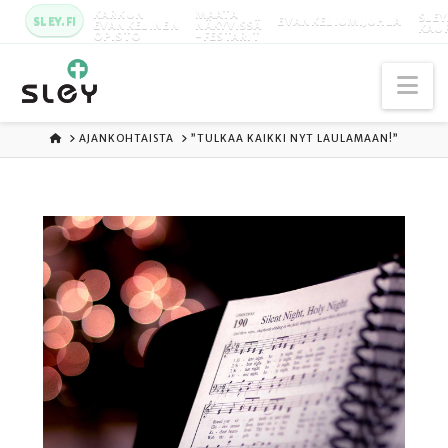
KARKUN
MAATA
SLEY
SLEY.FI
EVANKELIUMIJUHLA
EVANKELINEN
NÄKYVISSÄ
KAU
OPISTO
-FESTARIT
Na
ETUSIVU
AJANKOHTAISTA
”TULKAA KAIKKI NYT LAULAMAAN!”