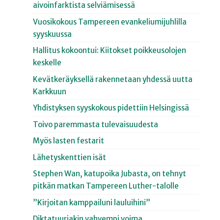
aivoinfarktista selviämisessä
Vuosikokous Tampereen evankeliumijuhlilla
syyskuussa
Hallitus kokoontui: Kiitokset poikkeusolojen
keskelle
Kevätkeräyksellä rakennetaan yhdessä uutta
Karkkuun
Yhdistyksen syyskokous pidettiin Helsingissä
Toivo paremmasta tulevaisuudesta
Myös lasten festarit
Lähetyskenttien isät
Stephen Wan, katupoika Jubasta, on tehnyt
pitkän matkan Tampereen Luther-talolle
”Kirjoitan kamppailuni lauluihini”
Diktatuuriakin vahvempi voima