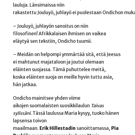
lauluja. Länsimaissa niin
rakastettu
Jouluyö, juhlayö
ei puolestaan Ondichon mukaa
– Jouluyö, juhlayön sanoitus on niin
filosofinen! Afrikkalaisen ihmisen on vaikea
eläytyä sen tekstiin, Ondicho tuumii.
– Meidän on helpompi ymmärtää sitä, että Jeesus
ei mahtunut majataloon ja joutui olemaan
eläinten suojassa. Tämä puhuttelee meitä,
koska eläinten suoja on meille hyvin tuttu asia,
hän jatkaa.
Ondicho mainitsee yhden viime
aikojen suomalaisten suosikkilaulun
Taivas
sylissäni
. Tässä laulussa Maria kysyy, tuoko hänen
lapsensa toivon
maailmaan.
Erik Hillestadin
sanoittamassa,
Pia