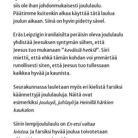
siis ole ihan johdonmukaisesti joululaulu.
Päätimme kuitenkin alkaa käyttää tätä laulua
joulun aikaan. Siinä on hyvin pidetty sävel.
Eräs Leipzigin iranilaisilta peräisin oleva joululaulu
yhdistää Jeesuksen syntymän siihen, että
Jeesus tuo mukanaan
”
keväisiä hetkiä
”
. Siiri
miettii, että ehkä tämän kohdan voi ymmärtää
runollisesti siten, että Jeesus tuo tullessaan
kaikkea hyvää ja kaunista.
Seurakunnassa lauletaan myös eri kielistä farsiksi
käännettyjä joululauluja. Näitä ovat
esimerkiksi
Jouluyö, juhlayö
ja
Heinillä härkien
kaukalon
.
Siirin lempijoululaulu on
En etsi valtaa
loistoa
.
Ja
farsiksi hyvää joulua toivotetaan