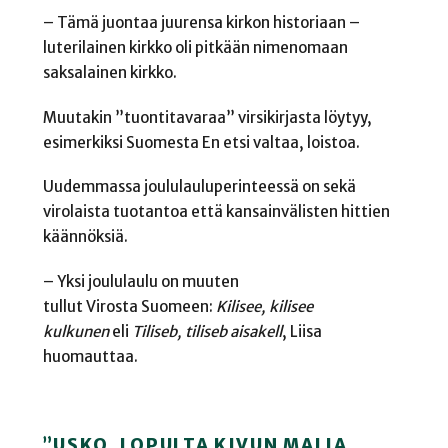
–
Tämä juontaa juurensa kirkon historiaan –
luterilainen kirkko oli pitkään nimenomaan
saksalainen kirkko.
Muutakin ”tuontitavaraa” virsikirjasta löytyy,
esimerkiksi Suomesta
En etsi valtaa, loistoa
.
Uudemmassa joululauluperinteessä on sekä
virolaista tuotantoa että kansainvälisten hittien
käännöksiä.
–
Yksi joululaulu on muuten
tullut Virosta Suomeen:
Kilisee, kilisee
kulkunen
eli
Tiliseb
,
tiliseb
aisakell
, Liisa
huomauttaa.
”USKO, LOPULTA KIVUN MALJA