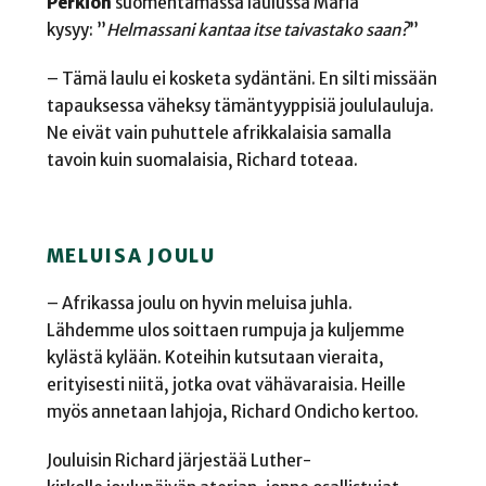
Perkiön
suomentamassa laulussa Maria
kysyy:
”
Helmassani kantaa itse taivastako saan?
”
– Tämä laulu ei kosketa sydäntäni. En silti missään
tapauksessa väheksy tämäntyyppisiä joululauluja.
Ne eivät vain puhuttele afrikkalaisia samalla
tavoin kuin suomalaisia, Richard toteaa.
MELUISA JOULU
– Afrikassa joulu on hyvin meluisa juhla.
Lähdemme ulos soittaen rumpuja ja kuljemme
kylästä kylään. Koteihin kutsutaan vieraita,
erityisesti niitä, jotka ovat vähävaraisia. Heille
myös annetaan lahjoja, Richard Ondicho kertoo.
Jouluisin Richard järjestää Luther-