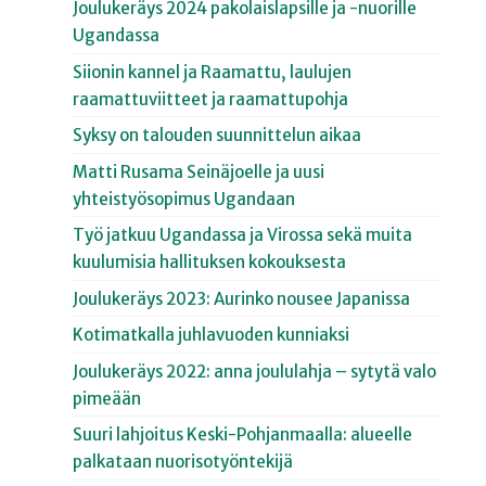
Joulukeräys 2024 pakolaislapsille ja -nuorille
Ugandassa
Siionin kannel ja Raamattu, laulujen
raamattuviitteet ja raamattupohja
Syksy on talouden suunnittelun aikaa
Matti Rusama Seinäjoelle ja uusi
yhteistyösopimus Ugandaan
Työ jatkuu Ugandassa ja Virossa sekä muita
kuulumisia hallituksen kokouksesta
Joulukeräys 2023: Aurinko nousee Japanissa
Kotimatkalla juhlavuoden kunniaksi
Joulukeräys 2022: anna joululahja – sytytä valo
pimeään
Suuri lahjoitus Keski-Pohjanmaalla: alueelle
palkataan nuorisotyöntekijä