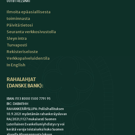
00181 HELSINKI
Ilmoita epäasiallisesta
toiminnasta
Päivitä tietosi
Seuranta verkkosivustolla
Sleyn intra
Turvaposti
Rekisteriseloste
Verkkopalveluiden tila
In English
RAHALAHJAT
(DANSKE BANK):
IBAN: FI13 8000 1500 7791 95
BIC: DABAFIHH
RAHANKERÄYSLUPA: Poliisihallituksen
10.9.2021 myöntämän rahankeräysluvan
RA/2021/1127 mukaisesti Suomen
Luterilainen Evankeliumiyhdistys ry voi
kerätä varoja toistaiseksi koko Suomen
alueella Ahvenanmaata lukuun