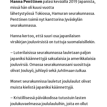
Hanna Penttinen
palasi keväällä 2019 Japanista,
missä hän oli kuusi vuotta
lähetystyössä Tokiossa, Hamuran seurakunnassa.
Penttinen toimii nyt kanttorina Jyväskylän
seurakunnassa.
Hanna kertoo, että s
uuri osa japanilaisen
virsikirjan jouluvirsistä on tuttuja suomalaisillekin.
– Luterilaisissa seurakunnassa lauletaan paljon
japaniksi käännettyjä saksalaisia ja amerikkalaisia
jouluvirsiä. Omassa seurakunnassani suosittuja
olivat
Jouluyö, juhlayö
sekä
Juhlimaan tulkaa
.
Monet seurakunnissa lauletut joululaulut olivat
muista kielistä japaniksi käännettyjä.
–
Kristillisessä päiväkodissa tutustuin lasten
joulukuvaelmassa joululauluihin, joita en ollut