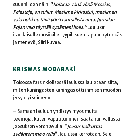
suunnilleen näin:
”
Iloitkaa, tänä yönä Messias,
Pelastaja, on tullut. Maailma kirkastui, maailman
valo nukkuu tänä yönä rauhallista unta. Jumalan
Pojan valo täyttää sydämeni ilolla.”
Laulu on
iranilaiselle musiikille tyypilliseen tapaan rytmikäs
ja menevä, Siiri kuvaa.
KRISMAS MOBARAK!
Toisessa farsinkielisessä laulussa lauletaan siitä,
miten kuningasten kuningas otti ihmisen muodon
ja syntyi seimeen.
– Samaan lauluun yhdistyy myös muita
teemoja, kuten vapautuminen Saatanan vallasta
Jeesuksen veren avulla.
”
Jeesus kolkuttaa
sydäntemme ovella
”
, laulussa kerrotaan. Se ei