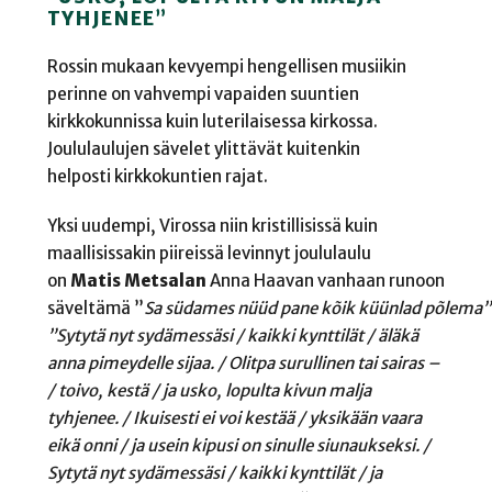
TYHJENEE”
Rossin mukaan kevyempi hengellisen musiikin
perinne on vahvempi vapaiden suuntien
kirkkokunnissa kuin luterilaisessa kirkossa.
Joululaulujen sävelet ylittävät kuitenkin
helposti kirkkokuntien rajat.
Yksi uudempi, Virossa niin kristillisissä kuin
maallisissakin piireissä levinnyt joululaulu
on
Matis
Metsalan
Anna Haavan vanhaan runoon
säveltämä
”
Sa
südames
nüüd pane kõik
küünlad
põlema”
”Sytytä nyt sydämessäsi / kaikki kynttilät / äläkä
anna pimeydelle sijaa. / Olitpa surullinen tai sairas –
/ toivo, kestä / ja usko, lopulta kivun malja
tyhjenee. /
Ikuisesti ei voi kestää / yksikään vaara
eikä onni / ja usein kipusi on sinulle siunaukseksi. /
Sytytä nyt sydämessäsi / kaikki kynttilät / ja