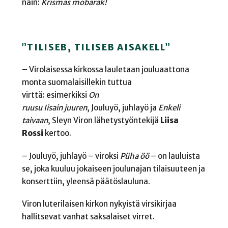
näin:
Krismas mobarak!
”
TILISEB, TILISEB AISAKELL
”
–
Virolaisessa kirkossa lauletaan jouluaattona
monta suomalaisillekin tuttua
virttä: esimerkiksi
On
ruusu Iisain juuren
,
Jouluyö, juhlayö
ja
Enkeli
taivaan
,
Sleyn Viron lähetystyöntekijä
Liisa
Rossi
kertoo.
–
Jouluyö, juhlay
ö
– viroksi
Püha
öö
– on lauluista
se, joka kuuluu jokaiseen joulunajan tilaisuuteen ja
konserttiin, yleensä päätöslauluna.
Viron luterilaisen kirkon nykyistä virsikirjaa
hallitsevat vanhat saksalaiset virret.