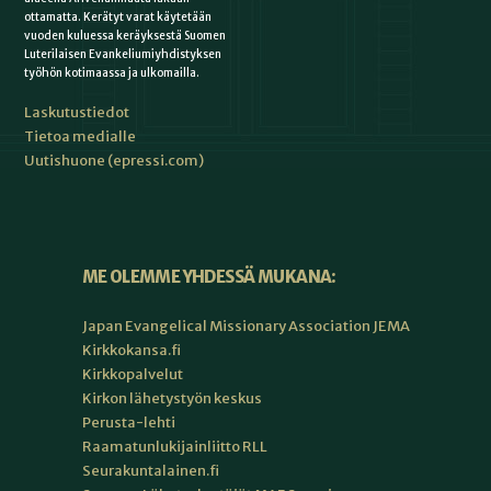
ottamatta. Kerätyt varat käytetään
vuoden kuluessa keräyksestä Suomen
Luterilaisen Evankeliumiyhdistyksen
työhön kotimaassa ja ulkomailla.
Laskutustiedot
Tietoa medialle
Uutishuone (epressi.com)
ME OLEMME YHDESSÄ MUKANA:
Japan Evangelical Missionary Association JEMA
Kirkkokansa.fi
Kirkkopalvelut
Kirkon lähetystyön keskus
Perusta-lehti
Raamatunlukijainliitto RLL
Seurakuntalainen.fi