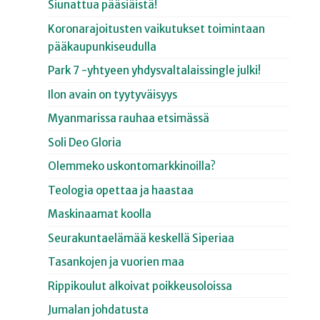
Siunattua pääsiäistä!
Koronarajoitusten vaikutukset toimintaan
pääkaupunkiseudulla
Park 7 -yhtyeen yhdysvaltalaissingle julki!
Ilon avain on tyytyväisyys
Myanmarissa rauhaa etsimässä
Soli Deo Gloria
Olemmeko uskontomarkkinoilla?
Teologia opettaa ja haastaa
Maskinaamat koolla
Seurakuntaelämää keskellä Siperiaa
Tasankojen ja vuorien maa
Rippikoulut alkoivat poikkeusoloissa
Jumalan johdatusta