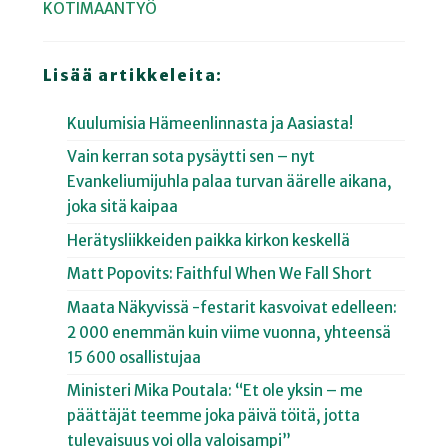
KOTIMAANTYÖ
Lisää artikkeleita:
Kuulumisia Hämeenlinnasta ja Aasiasta!
Vain kerran sota pysäytti sen – nyt
Evankeliumijuhla palaa turvan äärelle aikana,
joka sitä kaipaa
Herätysliikkeiden paikka kirkon keskellä
Matt Popovits: Faithful When We Fall Short
Maata Näkyvissä -festarit kasvoivat edelleen:
2 000 enemmän kuin viime vuonna, yhteensä
15 600 osallistujaa
Ministeri Mika Poutala: “Et ole yksin – me
päättäjät teemme joka päivä töitä, jotta
tulevaisuus voi olla valoisampi”