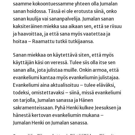
saamme kokoontuessamme yhteen olla Jumalan
sanan hoidossa. Tässä ei ole erotusta siinä, onko
sanan kuulija vai sananpalvelija. Jumalan sanan
kaksiteräinen miekka saa aikaan sen, että se riisuu
ja haavoittaa, ja että sana myös vaatettaa ja
hoitaa – Raamattu tutkii tutkijaansa.
Sanan miekkaa on käytettävä siten, että myös
käyttäjän käsi on veressä. Tulee siis olla itse sen
sanan alla, jota julistaa muille. Onkin armoa, että
evankeliumi kantaa myös evankeliumin julistajaa.
Evankeliumi aina aktualisoituu – tulee eläväksi,
todeksi, omistettavaksi – siinä, missä evankeliumi
on tarjolla, Jumalan sanassa ja Hänen
sakramenteissaan. Pyhä Henki kulkee Jeesuksen ja
hänestä kertovan evankeliumin mukana –
Jumalan Henki on Jumalan sanassa.