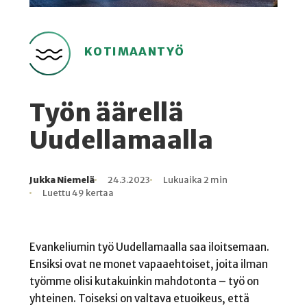
KOTIMAANTYÖ
Työn äärellä
Uudellamaalla
Jukka Niemelä
24.3.2023
Lukuaika 2 min
Kirjoittaja
Julkaistu
Lukuaika
Lukukertoja
Luettu 49 kertaa
Evankeliumin työ Uudellamaalla saa iloitsemaan.
Ensiksi ovat ne monet vapaaehtoiset, joita ilman
työmme olisi kutakuinkin mahdotonta – työ on
yhteinen. Toiseksi on valtava etuoikeus, että