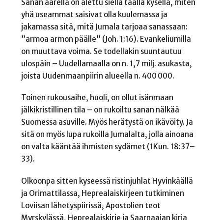
Sanan äärellä on alettu siellä täällä kysellä, miten
yhä useammat saisivat olla kuulemassa ja
jakamassa sitä, mitä Jumala tarjoaa sanassaan:
”armoa armon päälle” (Joh. 1:16). Evankeliumilla
on muuttava voima. Se todellakin suuntautuu
ulospäin – Uudellamaalla on n. 1,7 milj. asukasta,
joista Uudenmaanpiirin alueella n. 400 000.
Toinen rukousaihe, huoli, on ollut isänmaan
jälkikristillinen tila – on rukoiltu sanan nälkää
Suomessa asuville. Myös herätystä on ikävöity. Ja
sitä on myös lupa rukoilla Jumalalta, jolla ainoana
on valta kääntää ihmisten sydämet (1Kun. 18:37–
33).
Olkoonpa sitten kyseessä ristinjuhlat Hyvinkäällä
ja Orimattilassa, Heprealaiskirjeen tutkiminen
Loviisan lähetyspiirissä, Apostolien teot
Myrskylässä, Heprealaiskirje ja Saarnaajan kirja