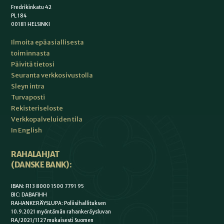
Fredrikinkatu 42
PL 184
00181 HELSINKI
Ilmoita epäasiallisesta
toiminnasta
Päivitä tietosi
Seuranta verkkosivustolla
Sleyn intra
Turvaposti
Rekisteriseloste
Verkkopalveluiden tila
In English
RAHALAHJAT
(DANSKE BANK):
IBAN: FI13 8000 1500 7791 95
BIC: DABAFIHH
RAHANKERÄYSLUPA: Poliisihallituksen
10.9.2021 myöntämän rahankeräysluvan
RA/2021/1127 mukaisesti Suomen