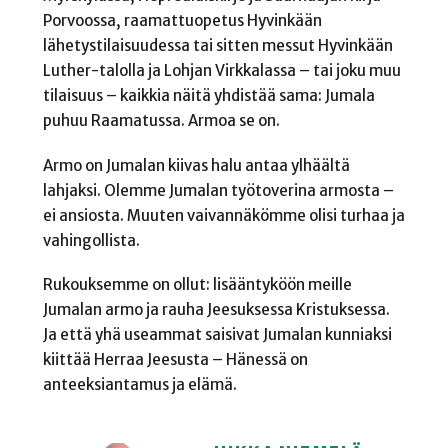
Porvoossa, raamattuopetus Hyvinkään
lähetystilaisuudessa tai sitten messut Hyvinkään
Luther-talolla ja Lohjan Virkkalassa – tai joku muu
tilaisuus – kaikkia näitä yhdistää sama: Jumala
puhuu Raamatussa. Armoa se on.
Armo on Jumalan kiivas halu antaa ylhäältä
lahjaksi. Olemme Jumalan työtoverina armosta –
ei ansiosta. Muuten vaivannäkömme olisi turhaa ja
vahingollista.
Rukouksemme on ollut: lisääntyköön meille
Jumalan armo ja rauha Jeesuksessa Kristuksessa.
Ja että yhä useammat saisivat Jumalan kunniaksi
kiittää Herraa Jeesusta – Hänessä on
anteeksiantamus ja elämä.