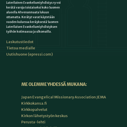
Luterilainen Evankeliumiyhdistys ry voi
kerätä varoja toistaiseksi koko Suomen
alueella Ahvenanmaata lukuun
ottamatta. Kerätyt varat käytetään
vuoden kuluessa keräyksestä Suomen
Luterilaisen Evankeliumiyhdistyksen
työhön kotimaassa ja ulkomailla.
Laskutustiedot
Tietoa medialle
Uutishuone (epressi.com)
ME OLEMME YHDESSÄ MUKANA:
Japan Evangelical Missionary Association JEMA
Kirkkokansa.fi
Kirkkopalvelut
Kirkon lähetystyön keskus
Perusta-lehti