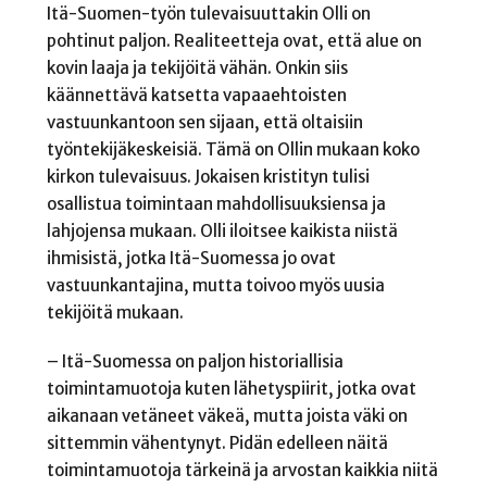
Itä-Suomen-työn tulevaisuuttakin Olli on
pohtinut paljon. Realiteetteja ovat, että alue on
kovin laaja ja tekijöitä vähän. Onkin siis
käännettävä katsetta vapaaehtoisten
vastuunkantoon sen sijaan, että oltaisiin
työntekijäkeskeisiä. Tämä on Ollin mukaan koko
kirkon tulevaisuus. Jokaisen kristityn tulisi
osallistua toimintaan mahdollisuuksiensa ja
lahjojensa mukaan. Olli iloitsee kaikista niistä
ihmisistä, jotka Itä-Suomessa jo ovat
vastuunkantajina, mutta toivoo myös uusia
tekijöitä mukaan.
– Itä-Suomessa on paljon historiallisia
toimintamuotoja kuten lähetyspiirit, jotka ovat
aikanaan vetäneet väkeä, mutta joista väki on
sittemmin vähentynyt. Pidän edelleen näitä
toimintamuotoja tärkeinä ja arvostan kaikkia niitä