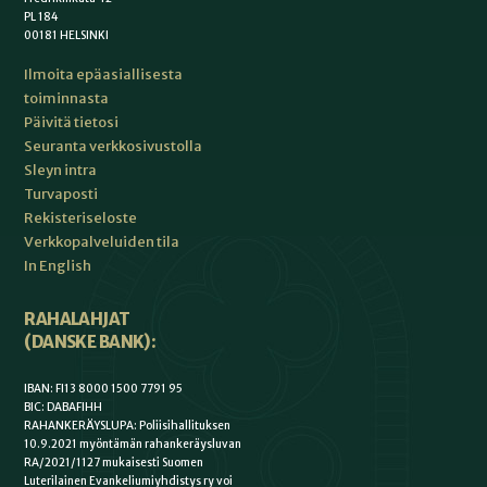
PL 184
00181 HELSINKI
Ilmoita epäasiallisesta
toiminnasta
Päivitä tietosi
Seuranta verkkosivustolla
Sleyn intra
Turvaposti
Rekisteriseloste
Verkkopalveluiden tila
In English
RAHALAHJAT
(DANSKE BANK):
IBAN: FI13 8000 1500 7791 95
BIC: DABAFIHH
RAHANKERÄYSLUPA: Poliisihallituksen
10.9.2021 myöntämän rahankeräysluvan
RA/2021/1127 mukaisesti Suomen
Luterilainen Evankeliumiyhdistys ry voi