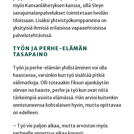
myös Kansanlähetyksen kanssa, sillä Sleyn
sanajumalanpalvelukset toimitetaan heidän
tiloissaan. Lisäksi yhteistyökumppaneina on
yksityisiä ihmisiä erilaisissa vapaaehtoisissa
palvelutehtävissä.
TYÖN JA PERHE-ELÄMÄN
TASAPAINO
Työn ja perhe-elämän yhdistäminen voi olla
haastavaa, varsinkin kun työ sisältää pitkiä
välimatkoja. Olli toteaakin fiksun ajankäytön
olevan iso haaste, perhe ja työ kun ovat niitä
tärkeimpiä asioita elämässä. Hän arvioi kuitenkin
onnistuneensa kohtalaisen hyvin, mutta opittavaa
on edelleen.
– Työ vie paljon aikaa, mutta arvostan myös
perheelle annettua aikaa kovasti.