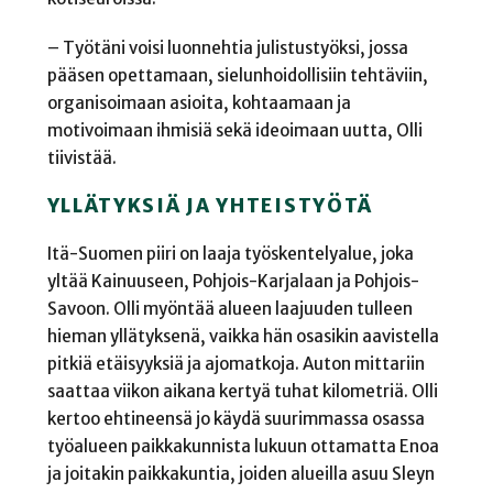
– Työtäni voisi luonnehtia julistustyöksi, jossa
pääsen opettamaan, sielunhoidollisiin tehtäviin,
organisoimaan asioita, kohtaamaan ja
motivoimaan ihmisiä sekä ideoimaan uutta, Olli
tiivistää.
YLLÄTYKSIÄ JA YHTEISTYÖTÄ
Itä-Suomen piiri on laaja työskentelyalue, joka
yltää Kainuuseen, Pohjois-Karjalaan ja Pohjois-
Savoon. Olli myöntää alueen laajuuden tulleen
hieman yllätyksenä, vaikka hän osasikin aavistella
pitkiä etäisyyksiä ja ajomatkoja. Auton mittariin
saattaa viikon aikana kertyä tuhat kilometriä. Olli
kertoo ehtineensä jo käydä suurimmassa osassa
työalueen paikkakunnista lukuun ottamatta Enoa
ja joitakin paikkakuntia, joiden alueilla asuu Sleyn