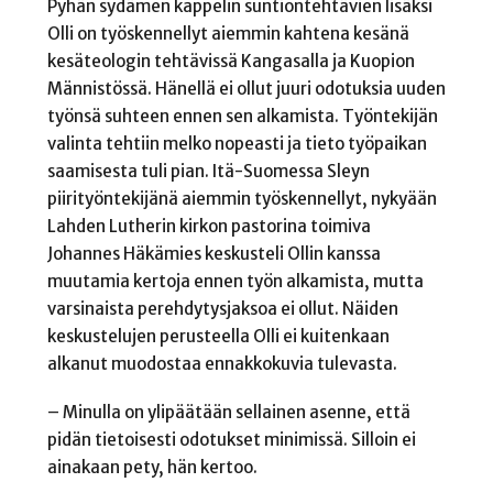
Pyhän sydämen kappelin suntiontehtävien lisäksi
Olli on työskennellyt aiemmin kahtena kesänä
kesäteologin tehtävissä Kangasalla ja Kuopion
Männistössä. Hänellä ei ollut juuri odotuksia uuden
työnsä suhteen ennen sen alkamista. Työntekijän
valinta tehtiin melko nopeasti ja tieto työpaikan
saamisesta tuli pian. Itä-Suomessa Sleyn
piirityöntekijänä aiemmin työskennellyt, nykyään
Lahden Lutherin kirkon pastorina toimiva
Johannes Häkämies keskusteli Ollin kanssa
muutamia kertoja ennen työn alkamista, mutta
varsinaista perehdytysjaksoa ei ollut. Näiden
keskustelujen perusteella Olli ei kuitenkaan
alkanut muodostaa ennakkokuvia tulevasta.
– Minulla on ylipäätään sellainen asenne, että
pidän tietoisesti odotukset minimissä. Silloin ei
ainakaan pety, hän kertoo.