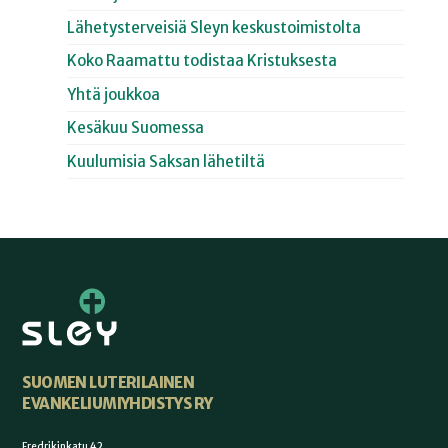
Lähetysterveisiä Sleyn keskustoimistolta
Koko Raamattu todistaa Kristuksesta
Yhtä joukkoa
Kesäkuu Suomessa
Kuulumisia Saksan lähetiltä
SUOMEN LUTERILAINEN
EVANKELIUMIYHDISTYS RY
Fredrikinkatu 42