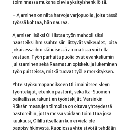
toiminnassa mukana olevia yksityishenkilöitä.
– Ajaminen on niitä harvoja varjopuolia, joita tässä
työssä kohtaa, hän nauraa.
Ajamisen lisäksi Olli listaa työn mahdollisiksi
haasteiksi ihmissuhteisiin liittyvät vaikeudet, joita
jokaisessa ihmisläheisessä ammatissa voi tulla
vastaan. Työn parhaita puolia ovat evankeliumin
julistaminen sekä Raamatun opiskelu ja lukeminen
työn puitteissa, mitkä tuovat työlle merkityksen.
Yhteistyökumppaneikseen Olli mainitsee Sleyn
työntekijät, etenkin pastorit, sekä Itä-Suomen
paikallisseurakuntien työntekijät. Varsinkin
Röksän messujen tiimoilta on oltava yhteydessä
pastoreihin, jotta messu voidaan toimittaa joka
kuukausi, Ollilla itsellään kun ei vielä ole
pappisvihkimystä. Kuopiossa yhteistyötä tehdään