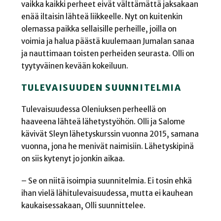
vaikka kaikki perheet eivät välttämättä jaksakaan
enää iltaisin lähteä liikkeelle. Nyt on kuitenkin
olemassa paikka sellaisille perheille, joilla on
voimia ja halua päästä kuulemaan Jumalan sanaa
ja nauttimaan toisten perheiden seurasta. Olli on
tyytyväinen kevään kokeiluun.
TULEVAISUUDEN SUUNNITELMIA
Tulevaisuudessa Oleniuksen perheellä on
haaveena lähteä lähetystyöhön. Olli ja Salome
kävivät Sleyn lähetyskurssin vuonna 2015, samana
vuonna, jona he menivät naimisiin. Lähetyskipinä
on siis kytenyt jo jonkin aikaa.
– Se on niitä isoimpia suunnitelmia. Ei tosin ehkä
ihan vielä lähitulevaisuudessa, mutta ei kauhean
kaukaisessakaan, Olli suunnittelee.