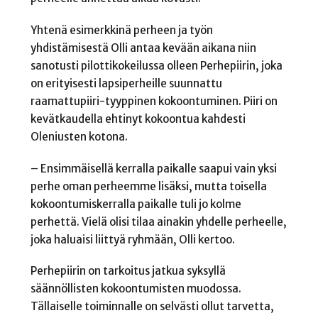
Yhtenä esimerkkinä perheen ja työn
yhdistämisestä Olli antaa kevään aikana niin
sanotusti pilottikokeilussa olleen Perhepiirin, joka
on erityisesti lapsiperheille suunnattu
raamattupiiri-tyyppinen kokoontuminen. Piiri on
kevätkaudella ehtinyt kokoontua kahdesti
Oleniusten kotona.
– Ensimmäisellä kerralla paikalle saapui vain yksi
perhe oman perheemme lisäksi, mutta toisella
kokoontumiskerralla paikalle tuli jo kolme
perhettä. Vielä olisi tilaa ainakin yhdelle perheelle,
joka haluaisi liittyä ryhmään, Olli kertoo.
Perhepiirin on tarkoitus jatkua syksyllä
säännöllisten kokoontumisten muodossa.
Tällaiselle toiminnalle on selvästi ollut tarvetta,