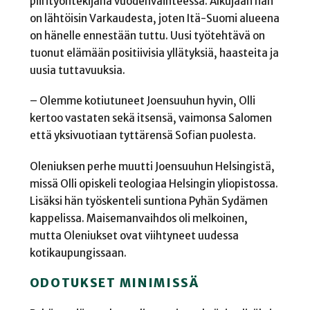
piirityöntekijänä vuodenvaihteessa. Alkujaan hän
on lähtöisin Varkaudesta, joten Itä-Suomi alueena
on hänelle ennestään tuttu. Uusi työtehtävä on
tuonut elämään positiivisia yllätyksiä, haasteita ja
uusia tuttavuuksia.
– Olemme kotiutuneet Joensuuhun hyvin, Olli
kertoo vastaten sekä itsensä, vaimonsa Salomen
että yksivuotiaan tyttärensä Sofian puolesta.
Oleniuksen perhe muutti Joensuuhun Helsingistä,
missä Olli opiskeli teologiaa Helsingin yliopistossa.
Lisäksi hän työskenteli suntiona Pyhän Sydämen
kappelissa. Maisemanvaihdos oli melkoinen,
mutta Oleniukset ovat viihtyneet uudessa
kotikaupungissaan.
ODOTUKSET MINIMISSÄ