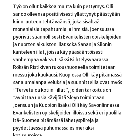
Työ on ollut kaikkea muuta kuin pettymys. Olli
sanoo olleensa positiivisesti yllättynyt päästyään
kiinni uuteen tehtäväänsä, joka sisältää
monenlaisia tapahtumia ja ihmisiä. Joensuussa
pyörivät säännöllisesti Evankelisten opiskelijoiden
ja nuorten aikuisten illat sekä Sanan ja Siionin
kanteleen illat, joissa käy pääsääntöisesti
vanhempaa väkeä. Lisäksi Kiihtelysvaarassa
Röksän Ristikiven rukoushuoneella toimitetaan
messu joka kuukausi. Kuopiossa Olli käy pitämässä
sanajumalanpalveluksia ja suunnitteilla ovat myös
”Tervetuloa kotiin -illat”, joiden tarkoitus on
tavoittaa uusia kävijöitä Sleyn toimintaan.
Joensuun ja Kuopion lisäksi Olli käy Savonlinnassa
Evankelisten opiskelijoiden illoissa sekä eri puolilla
Itä-Suomea pitämässä lähetyspiirejä ja
pyydettäessä puhumassa esimerkiksi
kotiseuroissa.