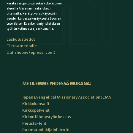
kerätä varoja toistaiseksi koko Suomen
alueella Ahvenanmaata lukuun
ottamatta. Kerätyt varat käytetään
vuoden kuluessa keräyksestä Suomen
Luterilaisen Evankeliumiyhdistyksen
työhön kotimaassa ja ulkomailla.
Laskutustiedot
Tietoa medialle
Uutishuone (epressi.com)
ME OLEMME YHDESSÄ MUKANA:
Japan Evangelical Missionary Association JEMA
Kirkkokansa.fi
Kirkkopalvelut
Kirkon lähetystyön keskus
Perusta-lehti
Raamatunlukijainliitto RLL