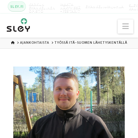
KARKUN
MAATA
SLEY
SLEY.FI
EVANKELIUMIJUHLA
EVANKELINEN
NÄKYVISSÄ
KAU
OPISTO
-FESTARIT
Na
ETUSIVU
AJANKOHTAISTA
TYÖSSÄ ITÄ-SUOMEN LÄHETYSKENTÄLLÄ