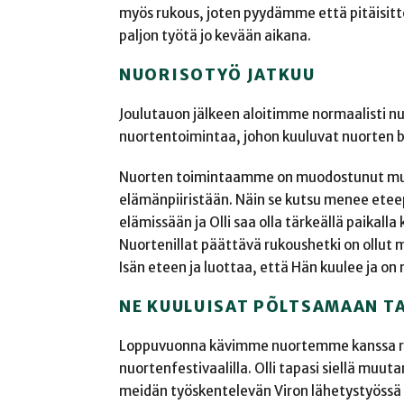
myös rukous, joten pyydämme että pitäisitte
paljon työtä jo kevään aikana.
NUORISOTYÖ JATKUU
Joulutauon jälkeen aloitimme normaalisti nu
nuortentoimintaa, johon kuuluvat nuorten bä
Nuorten toimintaamme on muodostunut muka
elämänpiiristään. Näin se kutsu menee eteepä
elämissään ja Olli saa olla tärkeällä paika
Nuortenillat päättävä rukoushetki on ollut
Isän eteen ja luottaa, että Hän kuulee ja 
NE KUULUISAT PÕLTSAMAAN T
Loppuvuonna kävimme nuortemme kanssa rei
nuortenfestivaalilla. Olli tapasi siellä muu
meidän työskentelevän Viron lähetystyössä k