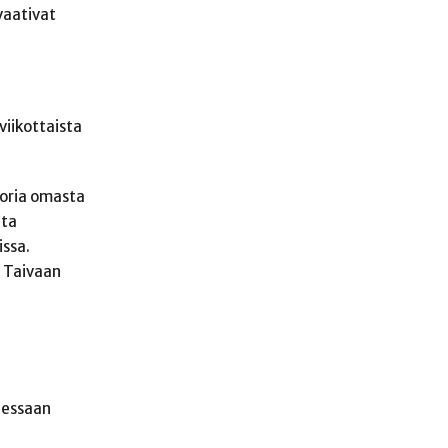
vaativat
viikottaista
oria omasta
ita
issa.
a Taivaan
llessaan