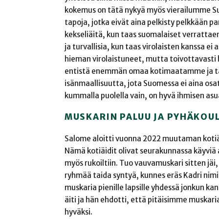
kokemus on tätä nykyä myös vierailumme S
tapoja, jotka eivät aina pelkisty pelkkään p
kekseliäitä, kun taas suomalaiset verrattaen
ja turvallisia, kun taas virolaisten kanssa 
hieman virolaistuneet, mutta toivottavasti
entistä enemmän omaa kotimaatamme ja tämä
isänmaallisuutta, jota Suomessa ei aina osata
kummalla puolella vain, on hyvä ihmisen asua
MUSKARIN PALUU JA PYHÄKOU
Salome aloitti vuonna 2022 muutaman kotiä
Nämä kotiäidit olivat seurakunnassa käyviä ak
myös rukoiltiin. Tuo vauvamuskari sitten jäi,
ryhmää taida syntyä, kunnes eräs Kadri nimin
muskaria pienille lapsille yhdessä jonkun ka
äiti ja hän ehdotti, että pitäisimme muskaria
hyväksi.