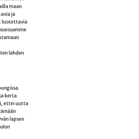
ailla maan
avia ja
t luotettavia
ä asuessamme
vostamaan
tten lahden
pungissa.
ka kerta
i, ettei uutta
pitämään
yvän lapsen
oulun