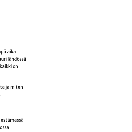
äpä aika
uuri lähdössä
kaikki on
ta ja miten
.
änestämässä
tossa