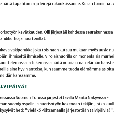
 näitä tapahtumia ja leirejä rukouksissanne. Kesän toiminnat 
orisotyön kevätkauden. Olli järjestää kahdessa seurakunnassa 
ndikerho ja nuortenillat.
va vakiporukka joka toisinaan kutsuu mukaan myös uusia nu
in: ihmiseltä ihmiselle. Virolaisnuorilla on monenlaisia murhe
lla kuuntelemassa ja tukemassa näitä nuoria oman elämän haaste
 meillä aina hyvin antoisa, kun saamme tuoda elämämme asioit
on meidän kanssamme.
ALVIPÄIVÄT
ssussa Suomen Turussa järjestettävillä Maata Näkyvissä -
taman suomigospelin ja nuorisotyön kokeneen tekijän, jotka kuu
ysyivät heti: ”Vieläkö Põltsamaalla järjestetään talvipäiviä?”.