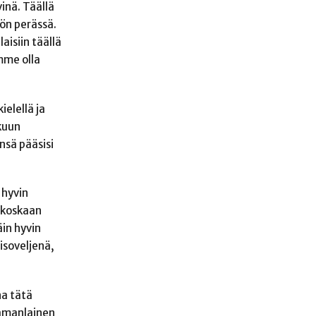
inä. Täällä
yön perässä.
isiin täällä
mme olla
elellä ja
ukuun
nsä pääsisi
 hyvin
i koskaan
äin hyvin
isoveljenä,
na tätä
samanlainen