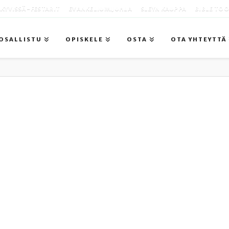
KYVISSÄ -FESTARIT
EVANKELIUMIJUHLA
SLEYN KAUPPA
BIBLE TO
OSALLISTU
OPISKELE
OSTA
OTA YHTEYTTÄ