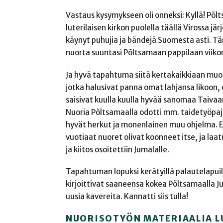
Vastaus kysymykseen oli onneksi: Kyllä! Põl
luterilaisen kirkon puolella täällä Virossa jä
käynyt puhujia ja bändejä Suomesta asti. Tän
nuorta suuntasi Põltsamaan pappilaan viiko
Ja hyvä tapahtuma siitä kertakaikkiaan muodo
jotka halusivat panna omat lahjansa likoon,
saisivat kuulla kuulla hyvää sanomaa Taivaa
Nuoria Põltsamaalla odotti mm. taidetyöpaj
hyvät herkut ja monenlainen muu ohjelma. Er
vuotiaat nuoret olivat koonneet itse, ja laatu
ja kiitos osoitettiin Jumalalle.
Tapahtuman lopuksi kerätyillä palautelapuilt
kirjoittivat saaneensa kokea Põltsamaalla 
uusia kavereita. Kannatti siis tulla!
NUORISOTYÖN MATERIAALIA 