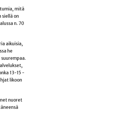
htumia, mitä
 siellä on
alussa n. 70
ia aikuisia,
ssa he
in suurempaa.
alvelukset,
onka 13-15 -
ahjat likoon
onet nuoret
ytäneensä