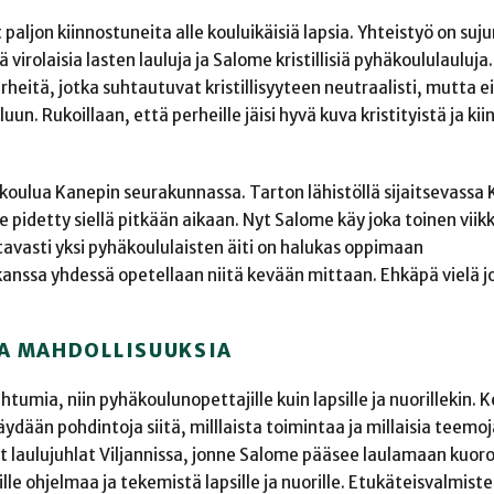
paljon kiinnostuneita alle kouluikäisiä lapsia. Yhteistyö on suju
 virolaisia lasten lauluja ja Salome kristillisiä pyhäkoululauluj
rheitä, jotka suhtautuvat kristillisyyteen neutraalisti, mutta ei
un. Rukoillaan, että perheille jäisi hyvä kuva kristityistä ja ki
oulua Kanepin seurakunnassa. Tarton lähistöllä sijaitsevassa 
e pidetty siellä pitkään aikaan. Nyt Salome käy joka toinen vii
tavasti yksi pyhäkoululaisten äiti on halukas oppimaan
anssa yhdessä opetellaan niitä kevään mittaan. Ehkäpä vielä j
JA MAHDOLLISUUKSIA
htumia, niin pyhäkoulunopettajille kuin lapsille ja nuorillekin. 
dään pohdintoja siitä, milllaista toimintaa ja millaisia teemoja
et laulujuhlat Viljannissa, jonne Salome pääsee laulamaan kuor
le ohjelmaa ja tekemistä lapsille ja nuorille. Etukäteisvalmiste