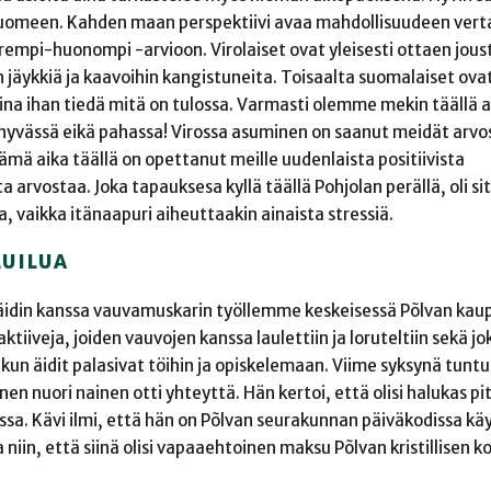
uomeen. Kahden maan perspektiivi avaa mahdollisuudeen vert
arempi-huonompi -arvioon. Virolaiset ovat yleisesti ottaen joust
 jäykkiä ja kaavoihin kangistuneita. Toisaalta suomalaiset ova
ei aina ihan tiedä mitä on tulossa. Varmasti olemme mekin tääll
 hyvässä eikä pahassa! Virossa asuminen on saanut meidät ar
 aika täällä on opettanut meille uudenlaista positiivista
 arvostaa. Joka tapauksesa kyllä täällä Pohjolan perällä, oli si
, vaikka itänaapuri aiheuttaakin ainaista stressiä.
LUILUA
idin kanssa vauvamuskarin työllemme keskeisessä Põlvan kau
tiiveja, joiden vauvojen kanssa laulettiin ja loruteltiin sekä jo
 kun äidit palasivat töihin ja opiskelemaan. Viime syksynä tuntu
en nuori nainen otti yhteyttä. Hän kertoi, että olisi halukas 
nssa. Kävi ilmi, että hän on Põlvan seurakunnan päiväkodissa kä
 niin, että siinä olisi vapaaehtoinen maksu Põlvan kristillisen k