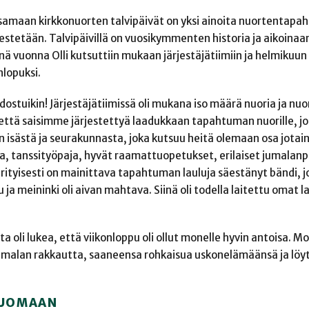
tsamaan kirkkonuorten talvipäivät on yksi ainoita nuortentapa
rjestetään. Talvipäivillä on vuosikymmenten historia ja aikoinaan
ä vuonna Olli kutsuttiin mukaan järjestäjätiimiin ja helmikuun 
nlopuksi.
stuikin! Järjestäjätiimissä oli mukana iso määrä nuoria ja nuor
 että saisimme järjestettyä laadukkaan tapahtuman nuorille, jo
n isästä ja seurakunnasta, joka kutsuu heitä olemaan osa jota
a, tanssityöpaja, hyvät raamattuopetukset, erilaiset jumalanp
ityisesti on mainittava tapahtuman lauluja säestänyt bändi, j
 ja meininki oli aivan mahtava. Siinä oli todella laitettu omat l
a oli lukea, että viikonloppu oli ollut monelle hyvin antoisa. M
Jumalan rakkautta, saaneensa rohkaisua uskonelämäänsä ja lö
LUOMAAN