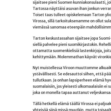
sijaitsee pieni Suomen kunniakonsulaatti, j
Tartossa näyttäisi asuvan ihan jonkun verra
Toiset taas tulleet opiskelemaan Tarton yl
Virossa, sillä tarkoituksenamme on ollut su
viemässä sanomaa eteenpäin mahdollisimma
Tarton keskustassahan sijaitsee jopa Suomi-
siellä palvelee pieni suomikirjastokin. Rehe
ottamatta suomenkielisiä lastenkirjoja, joit
kehittymään. Molemmathan käyvät vironkieli
Nyt muistellessa Viroon muuttomme alkuaikoja
ystävällisesti. Se edesauttoi siihen, että p
tullutkaan. Ja onhan lapsiperheen elämä hyvi
suomalaisiin, jos yleisesti ulkomaalaisiin e
joka on monella tapaa auttanut veljeskansaa
Tällä hetkellä elämä täällä Virossa ei paljoak
yhteisöä siinä missä muutkin, mutta toisaal