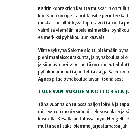
Kadrin kontaktien kautta muskariin on tullut 
kun Kadri on opettanut lapsille perinteikkäitä
muskari on ollut hyvä tapa tavoittaa niitä pe
valmiita viemään lapsia esimerkiksi pyhäkoulu
esimerkiksi pyhäkouluun kasvaisi.
Viime syksynä Salome aloitti pitämään pyhäk
pieni maalaisseurakunta, ja pyhäkoulua ei ol
ja kiinnostuneita perheitä on monia. Ilahdut
pyhäkoulunopettajan tehtäviä, ja Salomen k
Agnes pitää pyhäkoulua aivan itsenäisesti.
TULEVAN VUODEN KOITOKSIA 
Tänä vuonna on tulossa paljon leirejä ja tapa
mittaan on monia suunnittelukokouksia ja käy
käsitellä. Kesällä on tulossa myös Hengellis
mutta sen lisäksi olemme järjestämässä juhlil