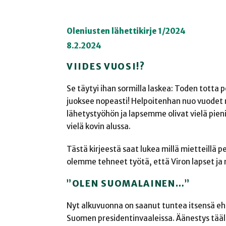
Oleniusten lähettikirje 1/2024
8.2.2024
VIIDES VUOSI!?
Se täytyi ihan sormilla laskea: Toden totta 
juoksee nopeasti! Helpoitenhan nuo vuodet 
lähetystyöhön ja lapsemme olivat vielä pieniä
vielä kovin alussa.
Tästä kirjeestä saat lukea millä mietteill
olemme tehneet työtä, että Viron lapset ja 
”OLEN SUOMALAINEN…”
Nyt alkuvuonna on saanut tuntea itsensä e
Suomen presidentinvaaleissa. Äänestys tääll