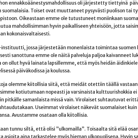
ohon ennakkoäänestysmahdollisuus oli järjestetty tiettyinä päiv
n suomalaisia. Toiset ovat muuttaneet pysyvästi puolison tai t
iopistoon. Oikeastaan emme ole tutustuneet moniinkaan suomala
lautua mahdollisimman hyvin paikalliseen yhteisöön, jotta saisi
n kokonaisvaltaisesti.
instituutti, jossa järjestetään monenlaista toimintaa suomen ki
llisesti sanottuna emme ole näitä palveluja paljoa kaivanneet l
a on ollut hyvä lainata lapsillemme, että myös heidän äidinkiele
sessä päiväkodissa ja koulussa.
 olemme kiitollisia siitä, että meidät otettiin täällä vastaan
ääsimme kotiutumaan nopeasti ja varsinaista kulttuurishokkia e
n pitkälle samanlaista missä vain. Virolaiset suhtautuvat eritt
i suhtaudutakaan. Useimmat virolaiset näkevät suomalaiset kuin 
nsa. Avustamme osataan olla kiitollisia.
aan tunnu siltä, että olisi ”ulkomailla”. Toisaalta sitä elää osa
ta asioita aina tarkastelee myös hieman ulkopuolisena. Hyvin 