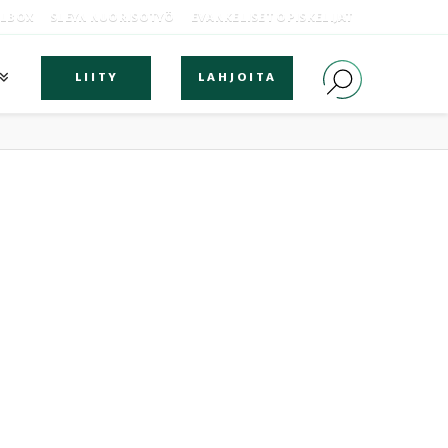
OLBOX
SLEYN NUORISOTYÖ
EVANKELISET OPISKELIJAT
LIITY
LAHJOITA