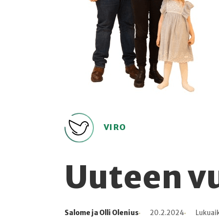
VIRO
Uuteen v
Salome ja Olli Olenius
20.2.2024
Lukuai
Kirjoittaja
Julkaistu
Lukuaika
Lukukertoja