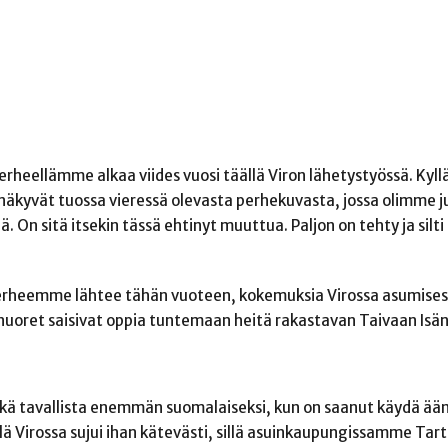
perheellämme alkaa viides vuosi täällä Viron lähetystyössä. Kyll
näkyvät tuossa vieressä olevasta perhekuvasta, jossa olimme j
. On sitä itsekin tässä ehtinyt muuttua. Paljon on tehty ja silti 
ä perheemme lähtee tähän vuoteen, kokemuksia Virossa asumises
nuoret saisivat oppia tuntemaan heitä rakastavan Taivaan Isän
hkä tavallista enemmän suomalaiseksi, kun on saanut käydä ä
ä Virossa sujui ihan kätevästi, sillä asuinkaupungissamme Tar