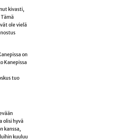
nut kivasti,
a. Tämä
vät ole vielä
innostus
Kanepissa on
kko Kanepissa
oskus tuo
Kevään
 olisi hyvä
on kanssa,
luihin kuuluu