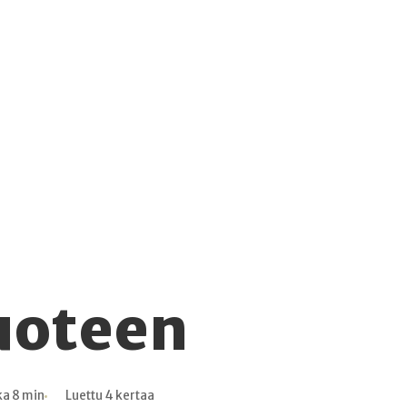
uoteen
ka 8 min
Luettu 4 kertaa