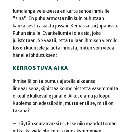
Jumalanpalveluksessa en karta sanoa ihmisille
”sinä”. En puhu armosta niin kuin puhutaan
kaukaisesta asiasta jossain Keniassa tai Japanissa.
Puhun sinulle! Evankeliumi ei ole asia, joka
julistetaan. Se vaatii, että tullaan ihmisen vierelle.
Jos en kuuntele ja auta ihmistä, miten voin viedä
hänelle lohdutuksen?
KERROSTUVA AIKA
Ihmisellä on taipumus ajatella aikaansa
lineaarisena, sijoittaa kolme pistettä vasemmalta
oikealle kulkevalle janalle. Alku, elämä ja loppu.
Kuolema on edessäpäin, mutta entä se, mitä on
takana?
– Täytän seuraavaksi 61. Ei se niin mahdottoman
pitkä ikä vielä ole, mutta vuosikymmenien