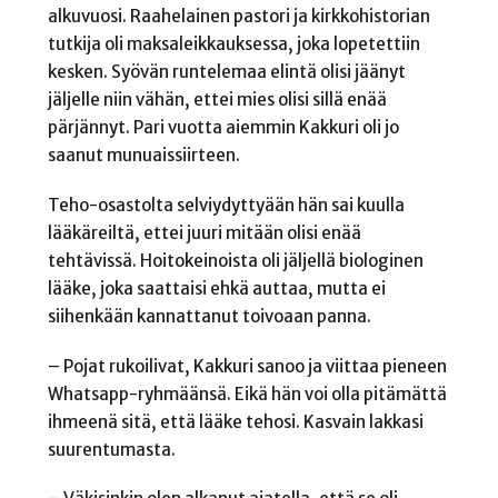
alkuvuosi. Raahelainen pastori ja kirkkohistorian
tutkija oli maksaleikkauksessa, joka lopetettiin
kesken. Syövän runtelemaa elintä olisi jäänyt
jäljelle niin vähän, ettei mies olisi sillä enää
pärjännyt. Pari vuotta aiemmin Kakkuri oli jo
saanut munuaissiirteen.
Teho-osastolta selviydyttyään hän sai kuulla
lääkäreiltä, ettei juuri mitään olisi enää
tehtävissä. Hoitokeinoista oli jäljellä biologinen
lääke, joka saattaisi ehkä auttaa, mutta ei
siihenkään kannattanut toivoaan panna.
– Pojat rukoilivat, Kakkuri sanoo ja viittaa pieneen
Whatsapp-ryhmäänsä. Eikä hän voi olla pitämättä
ihmeenä sitä, että lääke tehosi. Kasvain lakkasi
suurentumasta.