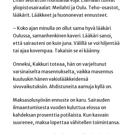
Ensin seurattiin munuaisarvoja. Elämään tulivat
yliopistosairaalat: Meilahti ja Oulu. Teho-osastot,
lääkärit. Lääkkeet ja huononevat ennusteet.
– Koko ajan minulla on ollut sama hyvä lääkäri
Oulussa, samanhenkinen kaveri. Lääkäri sanoi,
että sairauteni on kuin juna. Välillä se voi hiljentää
tai ajaa kovempaa. Takaisin se ei käänny.
Onneksi, Kakkuri toteaa, hän on varjeltunut
varsinaiselta masennukselta, vaikka masennus
kuuluukin hänen vakiolääkkeidensä
sivuvaikutuksiin. Ahdistuneita aamuja kyllä on.
Maksasolusyövän ennuste on karu. Sairauden
ilmaantumisesta vuoden kuluttua elossa on
kahdeksan prosenttia potilaista. Kun kasvain
suurenee, maksa lopettaa vähitellen toimintansa.