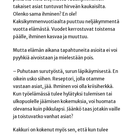
takaiset asiat tuntuvat hirveän kaukaisilta.
Olenko sama ihminen? En ole!
Kaksikymmenvuotiaalta puuttuu neljäkymmentä
vuotta elämästä. Vuodet kerrostuvat toistensa
päälle, ihminen kasvaa ja muuttuu.
Mutta elämän aikana tapahtuneita asioita ei voi
pyyhkiä aivoistaan ja mielestään pois.
– Puhutaan surutyöstä, surun läpikäymisestä. En
oikein usko siihen. Reseptori, jolla otamme
vastaan asiat, jää. Ihminen voi olla kriisiherkkä.
Kun työelämässä tulee hylätyksi tulemisen tai
ulkopuolelle jäämisen kokemuksia, voi huomata
olevansa kuin pikkulapsi. Jäänkö taas jotakin vaille
ja toistuvatko vanhat asiat?
Kakkuri on kokenut myös sen, että kun tulee