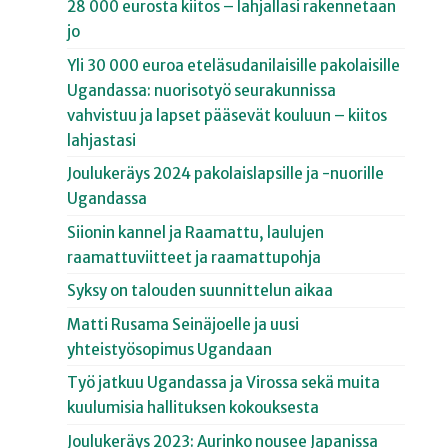
28 000 eurosta kiitos – lahjallasi rakennetaan
jo
Yli 30 000 euroa eteläsudanilaisille pakolaisille
Ugandassa: nuorisotyö seurakunnissa
vahvistuu ja lapset pääsevät kouluun – kiitos
lahjastasi
Joulukeräys 2024 pakolaislapsille ja -nuorille
Ugandassa
Siionin kannel ja Raamattu, laulujen
raamattuviitteet ja raamattupohja
Syksy on talouden suunnittelun aikaa
Matti Rusama Seinäjoelle ja uusi
yhteistyösopimus Ugandaan
Työ jatkuu Ugandassa ja Virossa sekä muita
kuulumisia hallituksen kokouksesta
Joulukeräys 2023: Aurinko nousee Japanissa