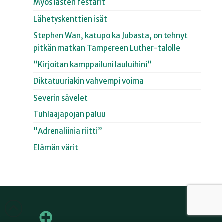
Myös lasten festarit
Lähetyskenttien isät
Stephen Wan, katupoika Jubasta, on tehnyt
pitkän matkan Tampereen Luther-talolle
”Kirjoitan kamppailuni lauluihini”
Diktatuuriakin vahvempi voima
Severin sävelet
Tuhlaajapojan paluu
”Adrenaliinia riitti”
Elämän värit