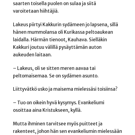
saarten toisella puolen on sulaa ja siitä
varoitetaan hiihtäjiä.
Lakeus piirtyi Kakkurin sydämeen jo lapsena, sillä
hänen mummolansa oli Kurikassa peltoaukean
laidalla. Härmän tienoot, Kauhava. Sielläkin
Kakkuri joutuu välillä pysäyttämän auton
aukeuden laitaan.
– Lakeus, oli se sitten meren aavaa tai
peltomaisemaa. Se on sydämen asunto.
Liittyvätkö usko ja maisema mielessäsi toisiinsa?
– Tuo on oikein hyvä kysymys. Evankeliumi
osoittaa aina Kristukseen, kyllä.
Mutta ihminen tarvitsee myös puitteet ja
rakenteet, johon hän sen evankeliumin mielessään