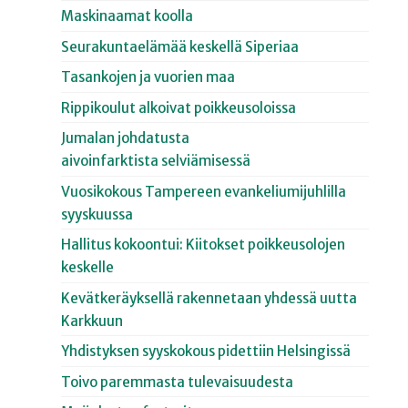
Maskinaamat koolla
Seurakuntaelämää keskellä Siperiaa
Tasankojen ja vuorien maa
Rippikoulut alkoivat poikkeusoloissa
Jumalan johdatusta
aivoinfarktista selviämisessä
Vuosikokous Tampereen evankeliumijuhlilla
syyskuussa
Hallitus kokoontui: Kiitokset poikkeusolojen
keskelle
Kevätkeräyksellä rakennetaan yhdessä uutta
Karkkuun
Yhdistyksen syyskokous pidettiin Helsingissä
Toivo paremmasta tulevaisuudesta