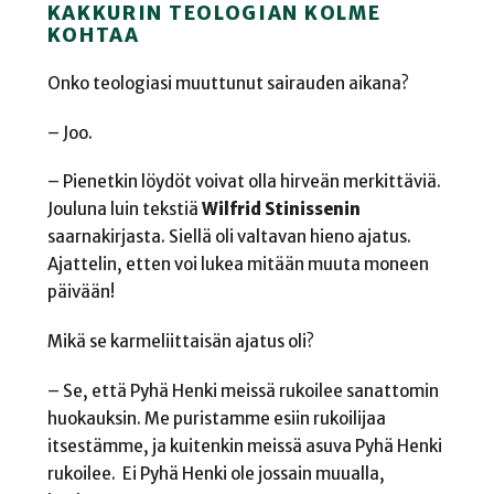
KAKKURIN TEOLOGIAN KOLME
KOHTAA
Onko teologiasi muuttunut sairauden aikana?
– Joo.
– Pienetkin löydöt voivat olla hirveän merkittäviä.
Jouluna luin tekstiä
Wilfrid Stinissenin
saarnakirjasta. Siellä oli valtavan hieno ajatus.
Ajattelin, etten voi lukea mitään muuta moneen
päivään!
Mikä se karmeliittaisän ajatus oli?
– Se, että Pyhä Henki meissä rukoilee sanattomin
huokauksin. Me puristamme esiin rukoilijaa
itsestämme, ja kuitenkin meissä asuva Pyhä Henki
rukoilee. Ei Pyhä Henki ole jossain muualla,