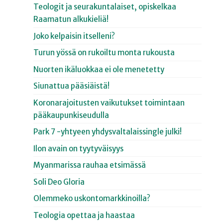
Teologit ja seurakuntalaiset, opiskelkaa
Raamatun alkukieliä!
Joko kelpaisin itselleni?
Turun yössä on rukoiltu monta rukousta
Nuorten ikäluokkaa ei ole menetetty
Siunattua pääsiäistä!
Koronarajoitusten vaikutukset toimintaan
pääkaupunkiseudulla
Park 7 -yhtyeen yhdysvaltalaissingle julki!
Ilon avain on tyytyväisyys
Myanmarissa rauhaa etsimässä
Soli Deo Gloria
Olemmeko uskontomarkkinoilla?
Teologia opettaa ja haastaa