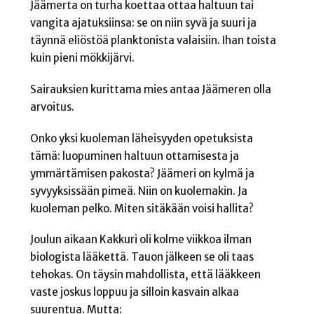
Jäämerta on turha koettaa ottaa haltuun tai
vangita ajatuksiinsa: se on niin syvä ja suuri ja
täynnä eliöstöä planktonista valaisiin. Ihan toista
kuin pieni mökkijärvi.
Sairauksien kurittama mies antaa Jäämeren olla
arvoitus.
Onko yksi kuoleman läheisyyden opetuksista
tämä: luopuminen haltuun ottamisesta ja
ymmärtämisen pakosta? Jäämeri on kylmä ja
syvyyksissään pimeä. Niin on kuolemakin. Ja
kuoleman pelko. Miten sitäkään voisi hallita?
Joulun aikaan Kakkuri oli kolme viikkoa ilman
biologista lääkettä. Tauon jälkeen se oli taas
tehokas. On täysin mahdollista, että lääkkeen
vaste joskus loppuu ja silloin kasvain alkaa
suurentua. Mutta: