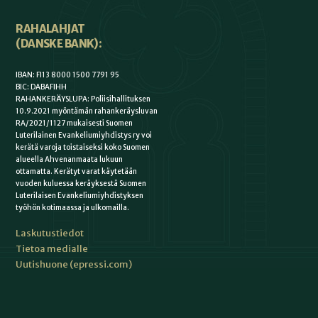
RAHALAHJAT
(DANSKE BANK):
IBAN: FI13 8000 1500 7791 95
BIC: DABAFIHH
RAHANKERÄYSLUPA: Poliisihallituksen
10.9.2021 myöntämän rahankeräysluvan
RA/2021/1127 mukaisesti Suomen
Luterilainen Evankeliumiyhdistys ry voi
kerätä varoja toistaiseksi koko Suomen
alueella Ahvenanmaata lukuun
ottamatta. Kerätyt varat käytetään
vuoden kuluessa keräyksestä Suomen
Luterilaisen Evankeliumiyhdistyksen
työhön kotimaassa ja ulkomailla.
Laskutustiedot
Tietoa medialle
Uutishuone (epressi.com)