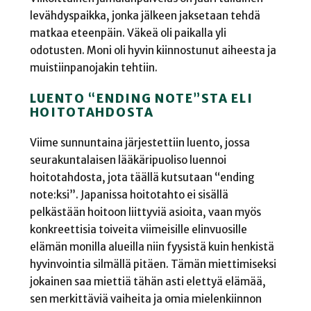
levähdyspaikka, jonka jälkeen jaksetaan tehdä
matkaa eteenpäin. Väkeä oli paikalla yli
odotusten. Moni oli hyvin kiinnostunut aiheesta ja
muistiinpanojakin tehtiin.
LUENTO “ENDING NOTE”STA ELI
HOITOTAHDOSTA
Viime sunnuntaina järjestettiin luento, jossa
seurakuntalaisen lääkäripuoliso luennoi
hoitotahdosta, jota täällä kutsutaan “ending
note:ksi”. Japanissa hoitotahto ei sisällä
pelkästään hoitoon liittyviä asioita, vaan myös
konkreettisia toiveita viimeisille elinvuosille
elämän monilla alueilla niin fyysistä kuin henkistä
hyvinvointia silmällä pitäen. Tämän miettimiseksi
jokainen saa miettiä tähän asti elettyä elämää,
sen merkittäviä vaiheita ja omia mielenkiinnon