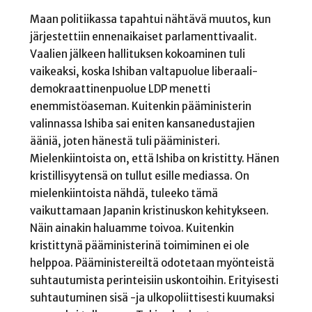
Maan politiikassa tapahtui nähtävä muutos, kun
järjestettiin ennenaikaiset parlamenttivaalit.
Vaalien jälkeen hallituksen kokoaminen tuli
vaikeaksi, koska Ishiban valtapuolue liberaali-
demokraattinenpuolue LDP menetti
enemmistöaseman. Kuitenkin pääministerin
valinnassa Ishiba sai eniten kansanedustajien
ääniä, joten hänestä tuli pääministeri.
Mielenkiintoista on, että Ishiba on kristitty. Hänen
kristillisyytensä on tullut esille mediassa. On
mielenkiintoista nähdä, tuleeko tämä
vaikuttamaan Japanin kristinuskon kehitykseen.
Näin ainakin haluamme toivoa. Kuitenkin
kristittynä pääministerinä toimiminen ei ole
helppoa. Pääministereiltä odotetaan myönteistä
suhtautumista perinteisiin uskontoihin. Erityisesti
suhtautuminen sisä -ja ulkopoliittisesti kuumaksi