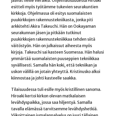
jäävät heille vieraiksi. Ohjelmaosuudessa Hiroaki
esitteli myös työtämme tukevien seurakuntien
kirkkoja. Ohjelmassa oli esitys suomalaisten
puukirkkojen rakennustekniikasta, jonka piti
arkkitehti Akira Takeuchi. Hän on Ookayaman
seurakunnan jäsen ja pitkään tutkinut
puukirkkojen rakennustekniikkaa tehden siitä
väitöstyön. Hän on julkaissut aiheesta myös
kirjoja. Takeuchi sai kasteen Suomessa. Hän halusi
ymmärtää suomalaisten puuseppien tekniikkaa
syvällisesti. Samalla hän koki, että tekniikan ja
uskon välillä on jotain yhteyttä. Kristinusko alkoi
kiinnostaa ja johti kasteelle saakka.
Tilaisuudessa tuli esille myös kristillinen sanoma.
Hiroaki kertoi kirkon olevan matkalaisen
levähdyspaikka, jossa saa hiljentyä. Samalla
tavalla elämässä tarvitsemme levähdyshetkiä.
Viikoittainen jumalanpalvelus on juuri tällainen