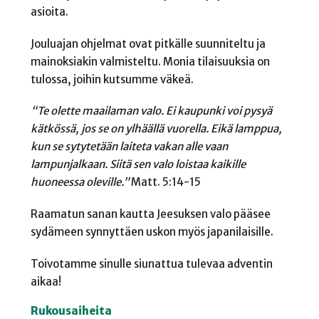
asioita.
Jouluajan ohjelmat ovat pitkälle suunniteltu ja
mainoksiakin valmisteltu. Monia tilaisuuksia on
tulossa, joihin kutsumme väkeä.
“Te olette maailaman valo. Ei kaupunki voi pysyä
kätkössä, jos se on ylhäällä vuorella. Eikä lamppua,
kun se sytytetään laiteta vakan alle vaan
lampunjalkaan. Siitä sen valo loistaa kaikille
huoneessa oleville.”
Matt. 5:14-15
Raamatun sanan kautta Jeesuksen valo pääsee
sydämeen synnyttäen uskon myös japanilaisille.
Toivotamme sinulle siunattua tulevaa adventin
aikaa!
Rukousaiheita