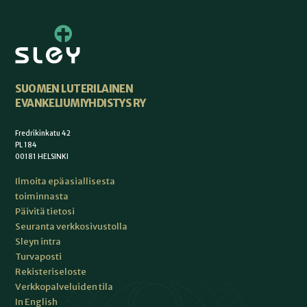
SUOMEN LUTERILAINEN
EVANKELIUMIYHDISTYS RY
Fredrikinkatu 42
PL 184
00181 HELSINKI
Ilmoita epäasiallisesta
toiminnasta
Päivitä tietosi
Seuranta verkkosivustolla
Sleyn intra
Turvaposti
Rekisteriseloste
Verkkopalveluiden tila
In English