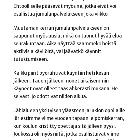
Ehtoolliselle pääsevät myös ne, jotka eivät voi
osallistua jumalanpalvelukseen joka viikko.
Muutaman kerran jumalanpalvelukseen on
saapunut myös uusia, mikä on tuonut hyvää eloa
seurakuntaan. Aika näyttää saammeko heistä
aktiivisia kävijöitä, vai jäävätkö käynnit
tutustumiseen.
Kaikki piirit pyörähtivät käyntiin heti kesän
jälkeen. Tauon jälkeen monet aikaisemmin
käyneet ovat olleet taas ahkerasti mukana. He
selvästi jo odottivat niiden alkua.
Lähialueen yksityisen yläasteen ja lukion oppilaille
järjestimme viime vuoden tapaan leipomiskerran,
kun koulun kristitty opettaja sitä jälleen pyysi.
Joukossa oli myös niitä, jotka osallistuivat viime