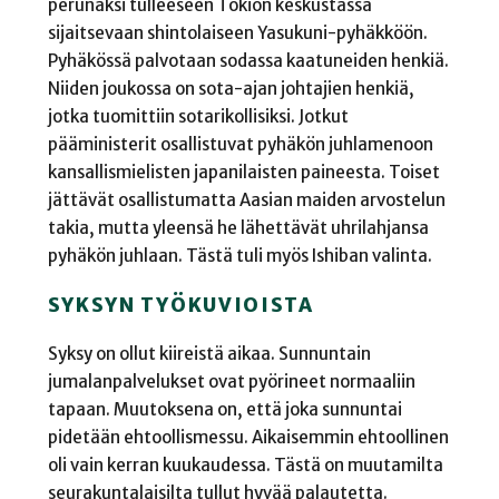
perunaksi tulleeseen Tokion keskustassa
sijaitsevaan shintolaiseen Yasukuni-pyhäkköön.
Pyhäkössä palvotaan sodassa kaatuneiden henkiä.
Niiden joukossa on sota-ajan johtajien henkiä,
jotka tuomittiin sotarikollisiksi. Jotkut
pääministerit osallistuvat pyhäkön juhlamenoon
kansallismielisten japanilaisten paineesta. Toiset
jättävät osallistumatta Aasian maiden arvostelun
takia, mutta yleensä he lähettävät uhrilahjansa
pyhäkön juhlaan. Tästä tuli myös Ishiban valinta.
SYKSYN TYÖKUVIOISTA
Syksy on ollut kiireistä aikaa. Sunnuntain
jumalanpalvelukset ovat pyörineet normaaliin
tapaan. Muutoksena on, että joka sunnuntai
pidetään ehtoollismessu. Aikaisemmin ehtoollinen
oli vain kerran kuukaudessa. Tästä on muutamilta
seurakuntalaisilta tullut hyvää palautetta.