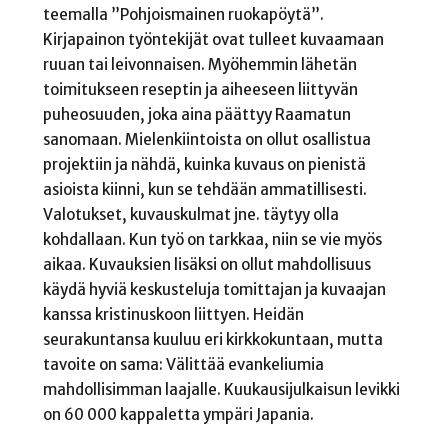
teemalla ”Pohjoismainen ruokapöytä”.
Kirjapainon työntekijät ovat tulleet kuvaamaan
ruuan tai leivonnaisen. Myöhemmin lähetän
toimitukseen reseptin ja aiheeseen liittyvän
puheosuuden, joka aina päättyy Raamatun
sanomaan. Mielenkiintoista on ollut osallistua
projektiin ja nähdä, kuinka kuvaus on pienistä
asioista kiinni, kun se tehdään ammatillisesti.
Valotukset, kuvauskulmat jne. täytyy olla
kohdallaan. Kun työ on tarkkaa, niin se vie myös
aikaa. Kuvauksien lisäksi on ollut mahdollisuus
käydä hyviä keskusteluja tomittajan ja kuvaajan
kanssa kristinuskoon liittyen. Heidän
seurakuntansa kuuluu eri kirkkokuntaan, mutta
tavoite on sama: Välittää evankeliumia
mahdollisimman laajalle. Kuukausijulkaisun levikki
on 60 000 kappaletta ympäri Japania.