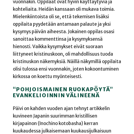
vuonnakin. Oppilaat ovat hyvin käyttäytyviä ja
kohteliaita. Heidän kanssaan oli mukava toimia.
Mielenkiintoista oli se, että tekemisen lisäksi
oppilaita pyydetään antamaan palaute ja yksi
kysymys päivän aiheesta. Jokainen oppilas osasi
sanoittaa kommenttinsa ja kysymyksensä
hienosti. Vaikka kysymykset eivät suoraan
liittyneet kristinuskoon, oli mahdollisuus tuoda
kristinuskon näkemyksiä. Näillä näkymillä oppilaita
olisi tulossa ensi vuonnakin, joten kokoontuminen
kirkossa on koettu myönteisesti.
“POHJOISMAINEN RUOKAPÖYTÄ”
EVANKELIOINNIN VÄLINEENÄ
Päivi on kahden vuoden ajan tehnyt artikkelin
kuvineen Japanin suurimman kristillisen
kirjapainon (Inochino kotobasha) kerran
kuukaudessa julkaisemaan kuukausijulkaisuun