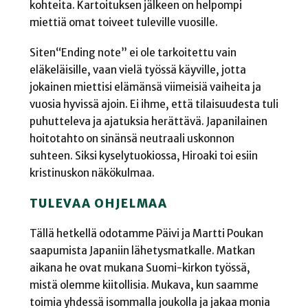
kohteita. Kartoituksen jälkeen on helpompi
miettiä omat toiveet tuleville vuosille.
Siten“Ending note” ei ole tarkoitettu vain
eläkeläisille, vaan vielä työssä käyville, jotta
jokainen miettisi elämänsä viimeisiä vaiheita ja
vuosia hyvissä ajoin. Ei ihme, että tilaisuudesta tuli
puhutteleva ja ajatuksia herättävä. Japanilainen
hoitotahto on sinänsä neutraali uskonnon
suhteen. Siksi kyselytuokiossa, Hiroaki toi esiin
kristinuskon näkökulmaa.
TULEVAA OHJELMAA
Tällä hetkellä odotamme Päivi ja Martti Poukan
saapumista Japaniin lähetysmatkalle. Matkan
aikana he ovat mukana Suomi-kirkon työssä,
mistä olemme kiitollisia. Mukava, kun saamme
toimia yhdessä isommalla joukolla ja jakaa monia