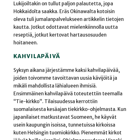
Lukijoiltakin on tullut paljon palautetta, jopa
Hokkaidolta saakka. Eräs Okinawalta kotoisin
oleva tuli jumalanpalvelukseen artikkelin tietojen
kautta. Jotkut odottavat mielenkiinnolla uutta
reseptiä, jotkut kertovat hartausosuuden
hoitaneen.
KAHVILAPÄIVÄ
Syksyn aikana järjestämme kaksi kahvilapäivää,
joiden toivomme tavoittavan uusia kävijöitä ja
mikäli mahdollista lähialueen ihmisiä.
Ensimmäinen kahvilapäivä toteutettiin teemalla
“Tie-kirkko”. Tilaisuudessa kerrottiin
suomalaisesta kesäajan tiekirkko-ohjelmasta. Kun
japanilaiset matkustavat Suomeen, he käyvät
usein kaupungin isoissa, tunnetuissa kirkoissa
kuten Helsingin tuomiokirkko. Pienemmät kirkot