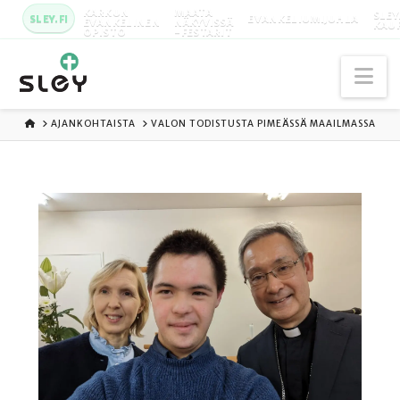
KARKUN
MAATA
SLEY
SLEY.FI
EVANKELIUMIJUHLA
EVANKELINEN
NÄKYVISSÄ
KAU
OPISTO
-FESTARIT
Na
ETUSIVU
AJANKOHTAISTA
VALON TODISTUSTA PIMEÄSSÄ MAAILMASSA