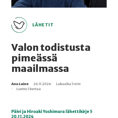
LÄHETIT
Valon todistusta
pimeässä
maailmassa
Anu Laine
26.11.2024
Lukuaika 5 min
Kirjoittaja
Julkaistu
Lukuaika
Lukukertoja
Luettu 5 kertaa
Päivi ja Hiroaki Yoshimura lähettikirje 5
20.11.2024