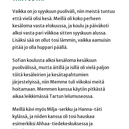
Vaikka on jo syyskuun puoliväli, niin meistä tuntuu
että vielä olisi kesä. Meillä oli koko perheen
kesäloma vasta elokuussa, ja koulu ja päiväkoti
alkoi vasta pari viikkoa sitten syyskuun alussa.
Lisäksi sää on ollut tosi lämmin, vaikka aamuisin
pitää jo olla huppari päällä.
Sofian koulusta alkoi kesäloma kesäkuun
puolivälissä, mutta äitillä ja isillä oli vielä paljon
töitä kesäleirien ja kesätapahtumien
järjestelyissä, niin Memme tuli viikoksi meitä
hoitamaan. Memmen kanssa käytiin pitkästä
aikaa leikkimässä Tartun lelumuseossa.
Meillä kävi myös Milja-serkku ja Hanna-täti
kylässä, ja niiden kanssa oli tosi hauskaa
esimerkiksi Ahhaa-tiedekeskuksessa ja