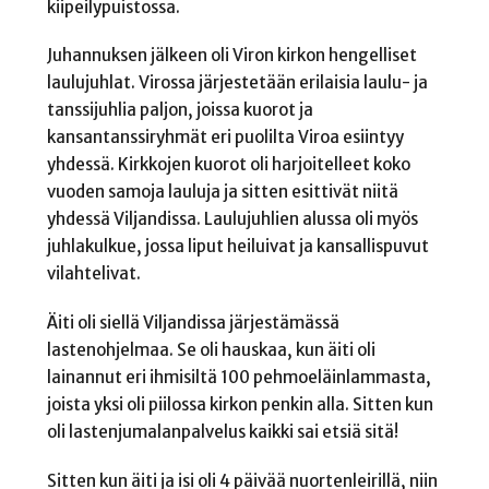
kiipeilypuistossa.
Juhannuksen jälkeen oli Viron kirkon hengelliset
laulujuhlat. Virossa järjestetään erilaisia laulu- ja
tanssijuhlia paljon, joissa kuorot ja
kansantanssiryhmät eri puolilta Viroa esiintyy
yhdessä. Kirkkojen kuorot oli harjoitelleet koko
vuoden samoja lauluja ja sitten esittivät niitä
yhdessä Viljandissa. Laulujuhlien alussa oli myös
juhlakulkue, jossa liput heiluivat ja kansallispuvut
vilahtelivat.
Äiti oli siellä Viljandissa järjestämässä
lastenohjelmaa. Se oli hauskaa, kun äiti oli
lainannut eri ihmisiltä 100 pehmoeläinlammasta,
joista yksi oli piilossa kirkon penkin alla. Sitten kun
oli lastenjumalanpalvelus kaikki sai etsiä sitä!
Sitten kun äiti ja isi oli 4 päivää nuortenleirillä, niin