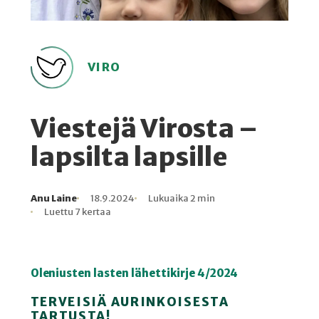
VIRO
Viestejä Virosta –
lapsilta lapsille
Anu Laine
18.9.2024
Lukuaika 2 min
Kirjoittaja
Julkaistu
Lukuaika
Lukukertoja
Luettu 7 kertaa
Oleniusten lasten lähettikirje 4/2024
TERVEISIÄ AURINKOISESTA
TARTUSTA!