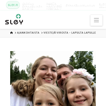
KARKUN
MAATA
SLEY
SLEY.FI
EVANKELIUMIJUHLA
EVANKELINEN
NÄKYVISSÄ
KAU
OPISTO
-FESTARIT
Na
ETUSIVU
AJANKOHTAISTA
VIESTEJÄ VIROSTA - LAPSILTA LAPSILLE