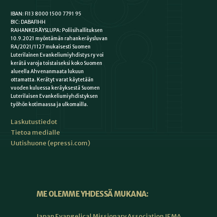
IBAN: FI13 8000 1500 7791 95
BIC: DABAFIHH
RAHANKERÄYSLUPA: Poliisihallituksen
10.9.2021 myöntämän rahankeräysluvan
RA/2021/1127 mukaisesti Suomen
Luterilainen Evankeliumiyhdistys ry voi
kerätä varoja toistaiseksi koko Suomen
alueella Ahvenanmaata lukuun
ottamatta. Kerätyt varat käytetään
vuoden kuluessa keräyksestä Suomen
Luterilaisen Evankeliumiyhdistyksen
työhön kotimaassa ja ulkomailla.
Laskutustiedot
Tietoa medialle
Uutishuone (epressi.com)
ME OLEMME YHDESSÄ MUKANA:
Japan Evangelical Missionary Association JEMA