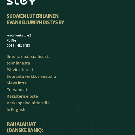
SUOMEN LUTERILAINEN
EVANKELIUMIYHDISTYS RY
Fredrikinkatu 42
PL 184
00181 HELSINKI
Ilmoita epäasiallisesta
toiminnasta
Päivitä tietosi
Seuranta verkkosivustolla
Sleyn intra
Turvaposti
Rekisteriseloste
Verkkopalveluiden tila
In English
RAHALAHJAT
(DANSKE BANK):