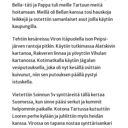
Bella-täti ja Pappa tuli meille Tartuun meitä
hoitamaan. Meillä oli Bellan kanssa tosi hauskoja
leikkejä ja ostettiin samanlaiset asut joilla käytiin
kaupungilla.
Tehtiin kesäreissu Viron itäpuolella ison Peipsi-
järven rantoja pitkin. Käytiin tutkimassa Alatskivin
kartanoa, Rakveren linnaa ja yövyttiin Vihulan
kartanossa. Kotimatkalla käytiin Jägalan
vesiputouksella, joka oli nyt kesällä osittain
kuivunut, niin sen putouksen päällä pystyi
istuskella.
Vietettiin Soinnun 5v synttäreitä tällä kertaa
Suomessa, kun sinne pääsi serkut ja kummit
helpommin paikalle. Kotona Tartussa kutsuttiin
Looren perhe kylään ja juhlittiin myös heidän
kanssa. Virossa on tapana nostaa synttärisankari