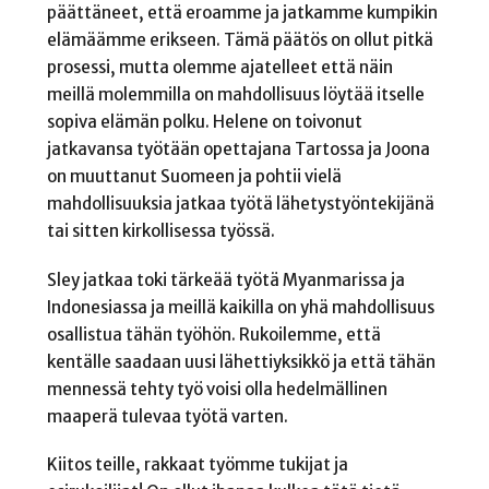
päättäneet, että eroamme ja jatkamme kumpikin
elämäämme erikseen. Tämä päätös on ollut pitkä
prosessi, mutta olemme ajatelleet että näin
meillä molemmilla on mahdollisuus löytää itselle
sopiva elämän polku. Helene on toivonut
jatkavansa työtään opettajana Tartossa ja Joona
on muuttanut Suomeen ja pohtii vielä
mahdollisuuksia jatkaa työtä lähetystyöntekijänä
tai sitten kirkollisessa työssä.
Sley jatkaa toki tärkeää työtä Myanmarissa ja
Indonesiassa ja meillä kaikilla on yhä mahdollisuus
osallistua tähän työhön. Rukoilemme, että
kentälle saadaan uusi lähettiyksikkö ja että tähän
mennessä tehty työ voisi olla hedelmällinen
maaperä tulevaa työtä varten.
Kiitos teille, rakkaat työmme tukijat ja