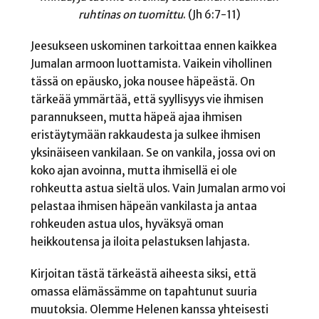
ruhtinas on tuomittu
. (Jh 6:7-11)
Jeesukseen uskominen tarkoittaa ennen kaikkea
Jumalan armoon luottamista. Vaikein vihollinen
tässä on epäusko, joka nousee häpeästä. On
tärkeää ymmärtää, että syyllisyys vie ihmisen
parannukseen, mutta häpeä ajaa ihmisen
eristäytymään rakkaudesta ja sulkee ihmisen
yksinäiseen vankilaan. Se on vankila, jossa ovi on
koko ajan avoinna, mutta ihmisellä ei ole
rohkeutta astua sieltä ulos. Vain Jumalan armo voi
pelastaa ihmisen häpeän vankilasta ja antaa
rohkeuden astua ulos, hyväksyä oman
heikkoutensa ja iloita pelastuksen lahjasta.
Kirjoitan tästä tärkeästä aiheesta siksi, että
omassa elämässämme on tapahtunut suuria
muutoksia. Olemme Helenen kanssa yhteisesti