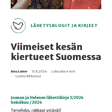
LÄHETYSBLOGIT JA KIRJEET
Viimeiset kesän
kiertueet Suomessa
Anu Laine
13.8.2024
Lukuaika 4 min
Kirjoittaja
Julkaistu
Lukuaika
Lukukertoja
Luettu 88 kertaa
Joonan ja Helenen lähettikirje 3/2024
heinäkuu / 2024
Tervehdys, rakkaat ystävät!