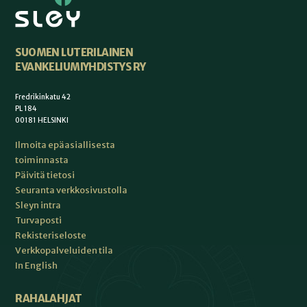
SUOMEN LUTERILAINEN
EVANKELIUMIYHDISTYS RY
Fredrikinkatu 42
PL 184
00181 HELSINKI
Ilmoita epäasiallisesta
toiminnasta
Päivitä tietosi
Seuranta verkkosivustolla
Sleyn intra
Turvaposti
Rekisteriseloste
Verkkopalveluiden tila
In English
RAHALAHJAT