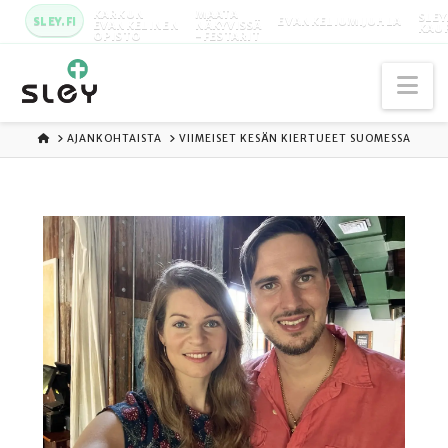
KARKUN
MAATA
SLEY
SLEY.FI
EVANKELIUMIJUHLA
EVANKELINEN
NÄKYVISSÄ
KAU
OPISTO
-FESTARIT
Na
ETUSIVU
AJANKOHTAISTA
VIIMEISET KESÄN KIERTUEET SUOMESSA