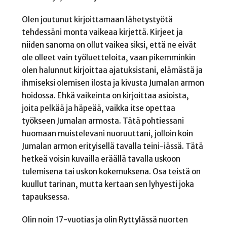
Olen joutunut kirjoittamaan lähetystyötä
tehdessäni monta vaikeaa kirjettä. Kirjeet ja
niiden sanoma on ollut vaikea siksi, että ne eivät
ole olleet vain työluetteloita, vaan pikemminkin
olen halunnut kirjoittaa ajatuksistani, elämästä ja
ihmiseksi olemisen ilosta ja kivusta Jumalan armon
hoidossa. Ehkä vaikeinta on kirjoittaa asioista,
joita pelkää ja häpeää, vaikka itse opettaa
työkseen Jumalan armosta. Tätä pohtiessani
huomaan muistelevani nuoruuttani, jolloin koin
Jumalan armon erityisellä tavalla teini-iässä. Tätä
hetkeä voisin kuvailla eräällä tavalla uskoon
tulemisena tai uskon kokemuksena. Osa teistä on
kuullut tarinan, mutta kertaan sen lyhyesti joka
tapauksessa.
Olin noin 17-vuotias ja olin Ryttylässä nuorten