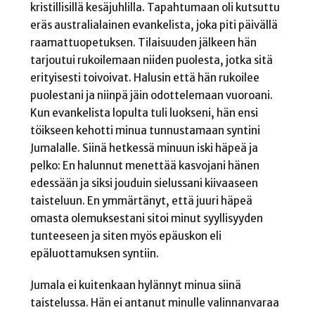
kristillisillä kesäjuhlilla. Tapahtumaan oli kutsuttu
eräs australialainen evankelista, joka piti päivällä
raamattuopetuksen. Tilaisuuden jälkeen hän
tarjoutui rukoilemaan niiden puolesta, jotka sitä
erityisesti toivoivat. Halusin että hän rukoilee
puolestani ja niinpä jäin odottelemaan vuoroani.
Kun evankelista lopulta tuli luokseni, hän ensi
töikseen kehotti minua tunnustamaan syntini
Jumalalle. Siinä hetkessä minuun iski häpeä ja
pelko: En halunnut menettää kasvojani hänen
edessään ja siksi jouduin sielussani kiivaaseen
taisteluun. En ymmärtänyt, että juuri häpeä
omasta olemuksestani sitoi minut syyllisyyden
tunteeseen ja siten myös epäuskon eli
epäluottamuksen syntiin.
Jumala ei kuitenkaan hylännyt minua siinä
taistelussa. Hän ei antanut minulle valinnanvaraa