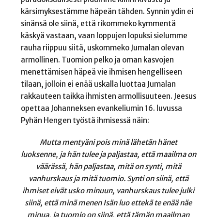
kärsimyksestämme häpeän tähden. Synnin ydin ei
sinänsä ole siinä, että rikommeko kymmentä
käskyä vastaan, vaan loppujen lopuksi sielumme
rauha riippuu siitä, uskommeko Jumalan olevan
armollinen. Tuomion pelko ja oman kasvojen
menettämisen häpeä vie ihmisen hengelliseen
tilaan, jolloin ei enää uskalla luottaa Jumalan
rakkauteen taikka ihmisten armollisuuteen. Jeesus
opettaa Johanneksen evankeliumin 16. luvussa
Pyhän Hengen työstä ihmisessä näin:
Mutta mentyäni pois minä lähetän hänet
luoksenne, ja hän tulee ja paljastaa, että
maailma on
väärässä, hän paljastaa, mitä
on synti, mitä
vanhurskaus ja mitä tuomio.
Synti on siinä, että
ihmiset eivät usko
minuun, vanhurskaus tulee julki
siinä, että
minä menen Isän luo ettekä te enää näe
minua, ja tuomio on siinä, että tämän
maailman