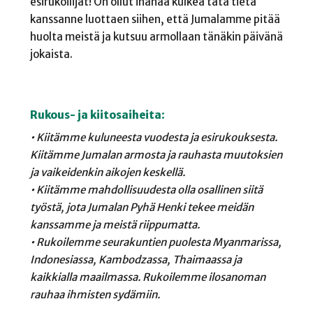
esirukoilijat! On ollut ihanaa kulkea tätä tietä
kanssanne luottaen siihen, että Jumalamme pitää
huolta meistä ja kutsuu armollaan tänäkin päivänä
jokaista.
Rukous- ja kiitosaiheita:
• Kiitämme kuluneesta vuodesta ja esirukouksesta.
Kiitämme Jumalan armosta ja rauhasta muutoksien
ja vaikeidenkin aikojen keskellä.
• Kiitämme mahdollisuudesta olla osallinen siitä
työstä, jota Jumalan Pyhä Henki tekee meidän
kanssamme ja meistä riippumatta.
• Rukoilemme seurakuntien puolesta Myanmarissa,
Indonesiassa, Kambodzassa, Thaimaassa ja
kaikkialla maailmassa. Rukoilemme ilosanoman
rauhaa ihmisten sydämiin.