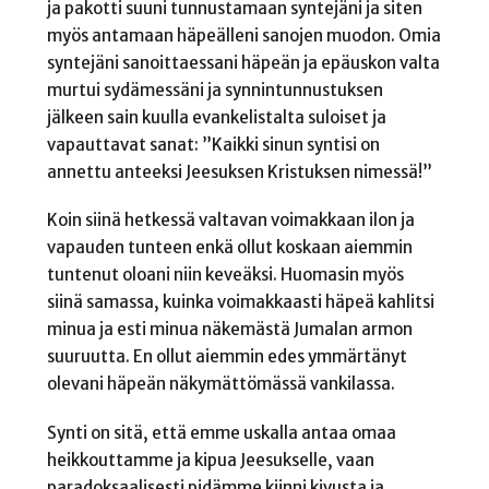
ja pakotti suuni tunnustamaan syntejäni ja siten
myös antamaan häpeälleni sanojen muodon. Omia
syntejäni sanoittaessani häpeän ja epäuskon valta
murtui sydämessäni ja synnintunnustuksen
jälkeen sain kuulla evankelistalta suloiset ja
vapauttavat sanat: ”Kaikki sinun syntisi on
annettu anteeksi Jeesuksen Kristuksen nimessä!”
Koin siinä hetkessä valtavan voimakkaan ilon ja
vapauden tunteen enkä ollut koskaan aiemmin
tuntenut oloani niin keveäksi. Huomasin myös
siinä samassa, kuinka voimakkaasti häpeä kahlitsi
minua ja esti minua näkemästä Jumalan armon
suuruutta. En ollut aiemmin edes ymmärtänyt
olevani häpeän näkymättömässä vankilassa.
Synti on sitä, että emme uskalla antaa omaa
heikkouttamme ja kipua Jeesukselle, vaan
paradoksaalisesti pidämme kiinni kivusta ja