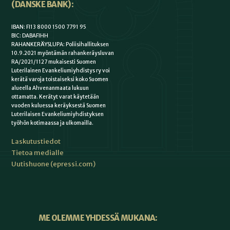
(DANSKE BANK):
IBAN: FI13 8000 1500 7791 95
BIC: DABAFIHH
RAHANKERÄYSLUPA: Poliisihallituksen
10.9.2021 myöntämän rahankeräysluvan
RA/2021/1127 mukaisesti Suomen
Luterilainen Evankeliumiyhdistys ry voi
kerätä varoja toistaiseksi koko Suomen
alueella Ahvenanmaata lukuun
ottamatta. Kerätyt varat käytetään
vuoden kuluessa keräyksestä Suomen
Luterilaisen Evankeliumiyhdistyksen
työhön kotimaassa ja ulkomailla.
Laskutustiedot
Tietoa medialle
Uutishuone (epressi.com)
ME OLEMME YHDESSÄ MUKANA: