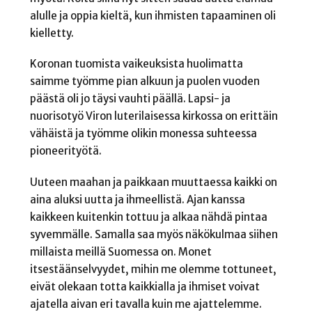
alulle ja oppia kieltä, kun ihmisten tapaaminen oli
kielletty.
Koronan tuomista vaikeuksista huolimatta
saimme työmme pian alkuun ja puolen vuoden
päästä oli jo täysi vauhti päällä. Lapsi- ja
nuorisotyö Viron luterilaisessa kirkossa on erittäin
vähäistä ja työmme olikin monessa suhteessa
pioneerityötä.
Uuteen maahan ja paikkaan muuttaessa kaikki on
aina aluksi uutta ja ihmeellistä. Ajan kanssa
kaikkeen kuitenkin tottuu ja alkaa nähdä pintaa
syvemmälle. Samalla saa myös näkökulmaa siihen
millaista meillä Suomessa on. Monet
itsestäänselvyydet, mihin me olemme tottuneet,
eivät olekaan totta kaikkialla ja ihmiset voivat
ajatella aivan eri tavalla kuin me ajattelemme.