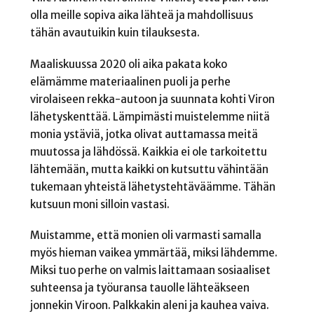
olla meille sopiva aika lähteä ja mahdollisuus
tähän avautuikin kuin tilauksesta.
Maaliskuussa 2020 oli aika pakata koko
elämämme materiaalinen puoli ja perhe
virolaiseen rekka-autoon ja suunnata kohti Viron
lähetyskenttää. Lämpimästi muistelemme niitä
monia ystäviä, jotka olivat auttamassa meitä
muutossa ja lähdössä. Kaikkia ei ole tarkoitettu
lähtemään, mutta kaikki on kutsuttu vähintään
tukemaan yhteistä lähetystehtäväämme. Tähän
kutsuun moni silloin vastasi.
Muistamme, että monien oli varmasti samalla
myös hieman vaikea ymmärtää, miksi lähdemme.
Miksi tuo perhe on valmis laittamaan sosiaaliset
suhteensa ja työuransa tauolle lähteäkseen
jonnekin Viroon. Palkkakin aleni ja kauhea vaiva.