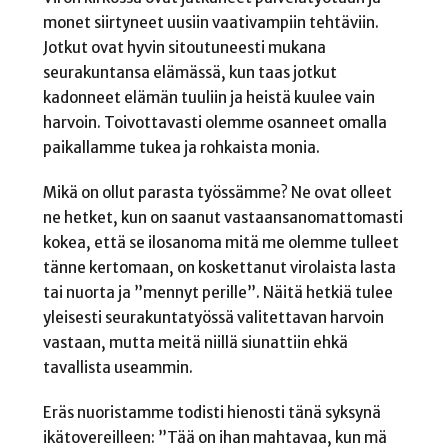
monet siirtyneet uusiin vaativampiin tehtäviin.
Jotkut ovat hyvin sitoutuneesti mukana
seurakuntansa elämässä, kun taas jotkut
kadonneet elämän tuuliin ja heistä kuulee vain
harvoin. Toivottavasti olemme osanneet omalla
paikallamme tukea ja rohkaista monia.
Mikä on ollut parasta työssämme? Ne ovat olleet
ne hetket, kun on saanut vastaansanomattomasti
kokea, että se ilosanoma mitä me olemme tulleet
tänne kertomaan, on koskettanut virolaista lasta
tai nuorta ja ”mennyt perille”. Näitä hetkiä tulee
yleisesti seurakuntatyössä valitettavan harvoin
vastaan, mutta meitä niillä siunattiin ehkä
tavallista useammin.
Eräs nuoristamme todisti hienosti tänä syksynä
ikätovereilleen: ”Tää on ihan mahtavaa, kun mä