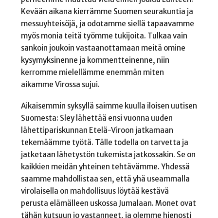
Kevään aikana kierrämme Suomen seurakuntia ja
messuyhteisöjä, ja odotamme siellä tapaavamme
myös monia teitä työmme tukijoita. Tulkaa vain
sankoin joukoin vastaanottamaan meitä omine
kysymyksinenne ja kommentteinenne, niin
kerromme mielellämme enemmän miten
aikamme Virossa sujui.
Aikaisemmin syksyllä saimme kuulla iloisen uutisen
Suomesta: Sley lähettää ensi vuonna uuden
lähettipariskunnan Etelä-Viroon jatkamaan
tekemäämme työtä. Tälle todella on tarvetta ja
jatketaan lähetystön tukemista jatkossakin. Se on
kaikkien meidän yhteinen tehtävämme. Yhdessä
saamme mahdollistaa sen, että yhä useammalla
virolaisella on mahdollisuus löytää kestävä
perusta elämälleen uskossa Jumalaan. Monet ovat
tähän kutsuun jo vastanneet, ja olemme hienosti