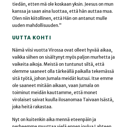
tiedän, etten mä ole koskaan yksin. Jeesus on mun
kanssa ja saan aina luottaa, että hän auttaa mua.
Olen niin kiitollinen, että Hän on antanut mulle
uuden mahdollisuuden.”
UUTTA KOHTI
Nämä viisi vuotta Virossa ovat olleet hyvää aikaa,
vaikka siihen on sisältynyt myös paljon murhetta ja
vaikeita aikoja. Meistä on tuntunut siltä, että
olemme saaneet olla tärkeällä paikalla tekemässä
sitä työtä, johon Jumala meidät kutsui. Itse emme
ole saaneet mitään aikaan, vaan Jumala on
toiminut meidän kauttamme, että monet
virolaiset saivat kuulla ilosanomaa Taivaan Isästä,
joka heitä rakastaa.
Nyt on kuitenkin aika mennä eteenpäin ja
perheemme muuttaa vielä ennen joulua Lahteen.