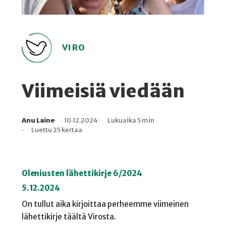
VIRO
Viimeisiä viedään
Anu Laine
10.12.2024
Lukuaika 5 min
Kirjoittaja
Julkaistu
Lukuaika
Lukukertoja
Luettu 25 kertaa
Oleniusten lähettikirje 6/2024
5.12.2024
On tullut aika kirjoittaa perheemme viimeinen
lähettikirje täältä Virosta.