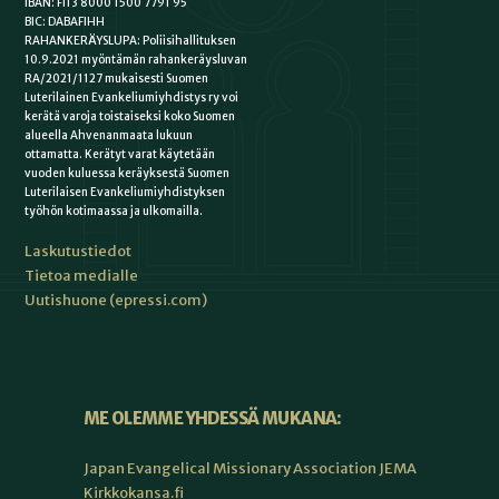
IBAN: FI13 8000 1500 7791 95
BIC: DABAFIHH
RAHANKERÄYSLUPA: Poliisihallituksen
10.9.2021 myöntämän rahankeräysluvan
RA/2021/1127 mukaisesti Suomen
Luterilainen Evankeliumiyhdistys ry voi
kerätä varoja toistaiseksi koko Suomen
alueella Ahvenanmaata lukuun
ottamatta. Kerätyt varat käytetään
vuoden kuluessa keräyksestä Suomen
Luterilaisen Evankeliumiyhdistyksen
työhön kotimaassa ja ulkomailla.
Laskutustiedot
Tietoa medialle
Uutishuone (epressi.com)
ME OLEMME YHDESSÄ MUKANA:
Japan Evangelical Missionary Association JEMA
Kirkkokansa.fi