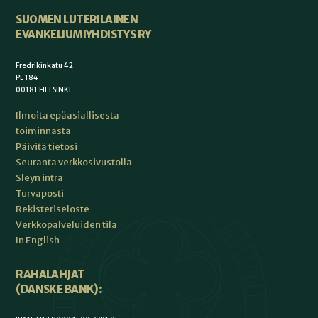
SUOMEN LUTERILAINEN
EVANKELIUMIYHDISTYS RY
Fredrikinkatu 42
PL 184
00181 HELSINKI
Ilmoita epäasiallisesta
toiminnasta
Päivitä tietosi
Seuranta verkkosivustolla
Sleyn intra
Turvaposti
Rekisteriseloste
Verkkopalveluiden tila
In English
RAHALAHJAT
(DANSKE BANK):