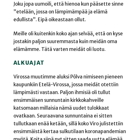
Joku jopa uumoili, että hienoa kun pääsette sinne
”etelään, jossa on lämpimämpää ja elämä
edullista”. Eipä oikeastaan ollut.
Meille oli kuitenkin koko ajan selvää, että on kyse
jostakin paljon suuremmasta kuin meidän oma
elämämme. Tätä varten meidät oli luotu.
ALKUAJAT
Virossa muutimme aluksi Põlva nimiseen pieneen
kaupunkiin Etelä-Virossa, jossa meidät otettiin
lämpimästi vastaan. Paljon ihmisiä oli tullut
ensimmäisen sunnuntain kirkkokahveille
katsomaan millaisia nämä uudet tulokkaat
ovatkaan. Seuraavana sunnuntaina ei sitten
tullutkaan enää ketään, sillä koko Viro julistettiin
ensimmäistä kertaa sulkutilaan koronapandemian
myötä. Koita siinä nyt sitten saada uutta elämää