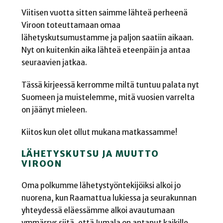
Viitisen vuotta sitten saimme lähteä perheenä
Viroon toteuttamaan omaa
lähetyskutsumustamme ja paljon saatiin aikaan.
Nyt on kuitenkin aika lähteä eteenpäin ja antaa
seuraavien jatkaa.
Tässä kirjeessä kerromme miltä tuntuu palata nyt
Suomeen ja muistelemme, mitä vuosien varrelta
on jäänyt mieleen.
Kiitos kun olet ollut mukana matkassamme!
LÄHETYSKUTSU JA MUUTTO
VIROON
Oma polkumme lähetystyöntekijöiksi alkoi jo
nuorena, kun Raamattua lukiessa ja seurakunnan
yhteydessä eläessämme alkoi avautumaan
ymmärrys siitä, että Jumala on antanut kaikille