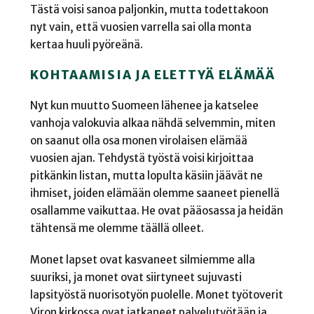
Tästä voisi sanoa paljonkin, mutta todettakoon
nyt vain, että vuosien varrella sai olla monta
kertaa huuli pyöreänä.
KOHTAAMISIA JA ELETTYÄ ELÄMÄÄ
Nyt kun muutto Suomeen lähenee ja katselee
vanhoja valokuvia alkaa nähdä selvemmin, miten
on saanut olla osa monen virolaisen elämää
vuosien ajan. Tehdystä työstä voisi kirjoittaa
pitkänkin listan, mutta lopulta käsiin jäävät ne
ihmiset, joiden elämään olemme saaneet pienellä
osallamme vaikuttaa. He ovat pääosassa ja heidän
tähtensä me olemme täällä olleet.
Monet lapset ovat kasvaneet silmiemme alla
suuriksi, ja monet ovat siirtyneet sujuvasti
lapsityöstä nuorisotyön puolelle. Monet työtoverit
Viron kirkossa ovat jatkaneet palvelutyötään ja