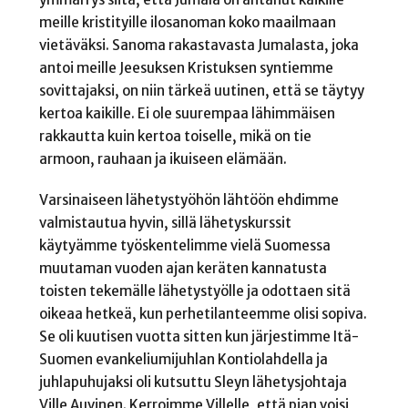
meille kristityille ilosanoman koko maailmaan
vietäväksi. Sanoma rakastavasta Jumalasta, joka
antoi meille Jeesuksen Kristuksen syntiemme
sovittajaksi, on niin tärkeä uutinen, että se täytyy
kertoa kaikille. Ei ole suurempaa lähimmäisen
rakkautta kuin kertoa toiselle, mikä on tie
armoon, rauhaan ja ikuiseen elämään.
Varsinaiseen lähetystyöhön lähtöön ehdimme
valmistautua hyvin, sillä lähetyskurssit
käytyämme työskentelimme vielä Suomessa
muutaman vuoden ajan keräten kannatusta
toisten tekemälle lähetystyölle ja odottaen sitä
oikeaa hetkeä, kun perhetilanteemme olisi sopiva.
Se oli kuutisen vuotta sitten kun järjestimme Itä-
Suomen evankeliumijuhlan Kontiolahdella ja
juhlapuhujaksi oli kutsuttu Sleyn lähetysjohtaja
Ville Auvinen. Kerroimme Villelle, että pian voisi