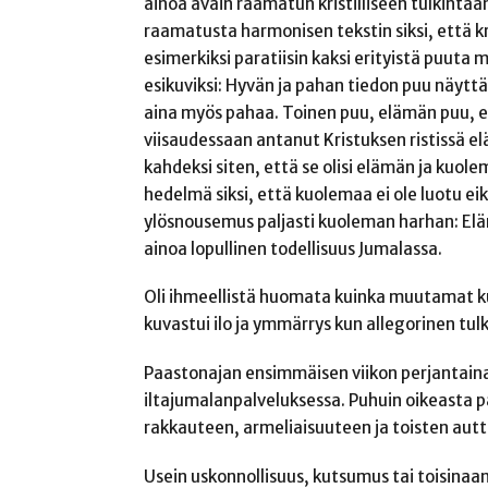
ainoa avain raamatun kristilliseen tulkintaa
raamatusta harmonisen tekstin siksi, että kr
esimerkiksi paratiisin kaksi erityistä puut
esikuviksi: Hyvän ja pahan tiedon puu näyttä
aina myös pahaa. Toinen puu, elämän puu, ei 
viisaudessaan antanut Kristuksen ristissä e
kahdeksi siten, että se olisi elämän ja ku
hedelmä siksi, että kuolemaa ei ole luotu ei
ylösnousemus paljasti kuoleman harhan: Elä
ainoa lopullinen todellisuus Jumalassa.
Oli ihmeellistä huomata kuinka muutamat ku
kuvastui ilo ja ymmärrys kun allegorinen tul
Paastonajan ensimmäisen viikon perjantain
iltajumalanpalveluksessa. Puhuin oikeasta p
rakkauteen, armeliaisuuteen ja toisten aut
Usein uskonnollisuus, kutsumus tai toisina