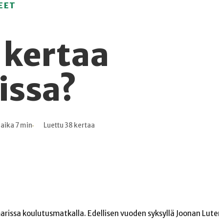
EET
 kertaa
ssa?
aika 7 min
Luettu 38 kertaa
issa koulutusmatkalla. Edellisen vuoden syksyllä Joonan Luter