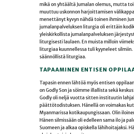
mikä on yhtäältä Jumalan olemus, mutta tois
muuttuu uskonnon harjoittamisen välikappal
menettänyt kyvyn nähdä toinen ihminen Jum
jumalanpalveluksen liturgia oli erittäin kodik
yleiskirkollista jumalanpalveluksen järjestys
liturgisesti laulaen. En muista milloin viimek
liturgiaa kuunnellessa tuli kyyneleet silmiin.
säännöllistä liturgiaa.
TAPAAMINEN ENTISEN OPPILA
Tapasin ennen lähtöä myös entisen oppilaa
on Godly Son ja söimme illallista sekä kes
Godly oli neljä vuotta sitten instituutin lah
päättötodistuksen. Hänellä on voimakas kut
Myanmarissa kotikaupungissaan. Olin iloinen n
Hänen silmissään oli edelleen sama ilo ja pa
Suomeen ja alkaa opiskella lähihoitajaksi. H