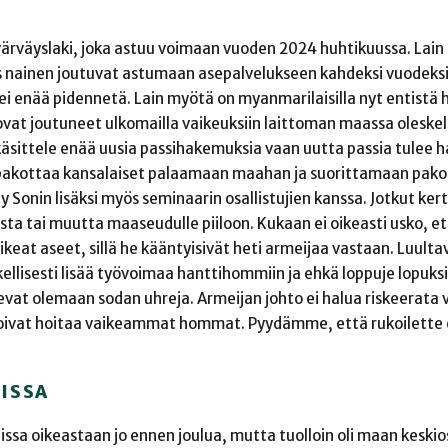
 värväyslaki, joka astuu voimaan vuoden 2024 huhtikuussa. Lai
as nainen joutuvat astumaan asepalvelukseen kahdeksi vuodeksi
i enää pidennetä. Lain myötä on myanmarilaisilla nyt entist
ovat joutuneet ulkomailla vaikeuksiin laittoman maassa oleske
äsittele enää uusia passihakemuksia vaan uutta passia tulee h
o pakottaa kansalaiset palaamaan maahan ja suorittamaan pako
y Sonin lisäksi myös seminaarin osallistujien kanssa. Jotkut ker
sta tai muutta maaseudulle piiloon. Kukaan ei oikeasti usko, e
oikeat aseet, sillä he kääntyisivät heti armeijaa vastaan. Luul
ellisesti lisää työvoimaa hanttihommiin ja ehkä loppuje lopuksi
evat olemaan sodan uhreja. Armeijan johto ei halua riskeerata v
t voivat hoitaa vaikeammat hommat. Pyydämme, että rukoilette
DISSA
sa oikeastaan jo ennen joulua, mutta tuolloin oli maan keskio