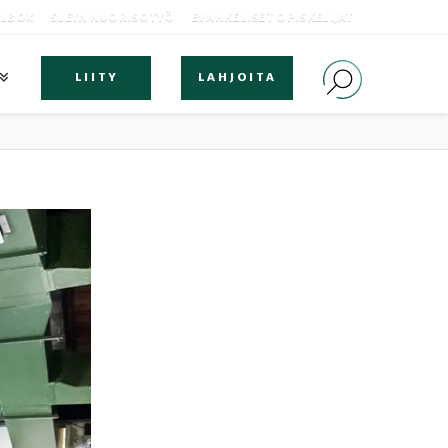
OLBOX
SLEYN NUORISOTYÖ
EVANKELISET OPISKELIJAT
LIITY
LAHJOITA