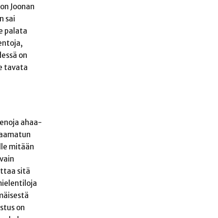
 on Joonan
n sai
e palata
entoja,
dessä on
e tavata
hienoja ahaa-
 raamatun
ille mitään
vain
ttaa sitä
ielentiloja
smäisestä
istus on