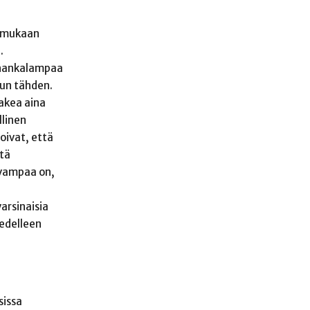
n mukaan
.
ä hankalampaa
lun tähden.
akea aina
llinen
toivat, että
ttä
tavampaa on,
arsinaisia
 edelleen
sissa