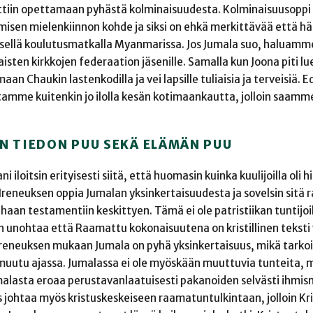
ttiin opettamaan pyhästä kolminaisuudesta. Kolminaisuusoppi
sen mielenkiinnon kohde ja siksi on ehkä merkittävää että hä
isellä koulutusmatkalla Myanmarissa. Jos Jumala suo, haluamm
isten kirkkojen federaation jäsenille. Samalla kun Joona piti lu
 Chaukin lastenkodilla ja vei lapsille tuliaisia ja terveisiä. E
amme kuitenkin jo ilolla kesän kotimaankautta, jolloin saamm
AN TIEDON PUU SEKÄ ELÄMÄN PUU
loitsin erityisesti siitä, että huomasin kuinka kuulijoilla oli 
 Ireneuksen oppia Jumalan yksinkertaisuudesta ja sovelsin sitä
anhaan testamentiin keskittyen. Tämä ei ole patristiikan tuntijo
 unohtaa että Raamattu kokonaisuutena on kristillinen teksti 
Ireneuksen mukaan Jumala on pyhä yksinkertaisuus, mikä tarkoi
kä muutu ajassa. Jumalassa ei ole myöskään muuttuvia tunteita, m
Jumalasta eroaa perustavanlaatuisesti pakanoiden selvästi ihmi
 johtaa myös kristuskeskeiseen raamatuntulkintaan, jolloin Kr