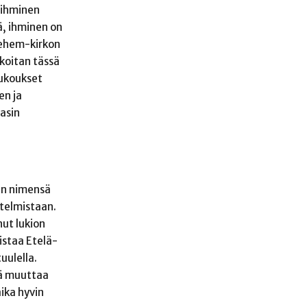
 ihminen
ä, ihminen on
lehem-kirkon
rkoitan tässä
rukoukset
en ja
pasin
en nimensä
itelmistaan.
nut lukion
istaa Etelä-
uulella.
tää muuttaa
aika hyvin