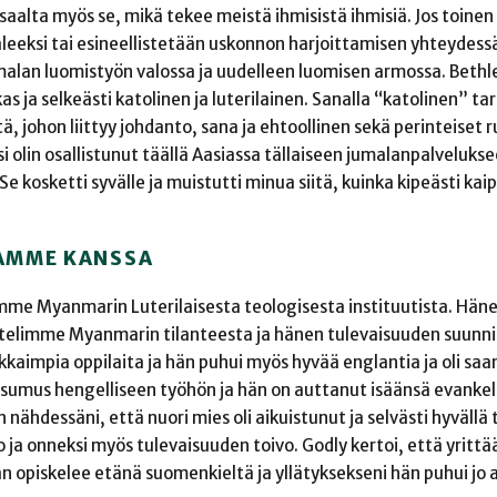
aalta myös se, mikä tekee meistä ihmisistä ihmisiä. Jos toinen
eeksi tai esineellistetään uskonnon harjoittamisen yhteydess
alan luomistyön valossa ja uudelleen luomisen armossa. Beth
as ja selkeästi katolinen ja luterilainen. Sanalla “katolinen” ta
tä, johon liittyy johdanto, sana ja ehtoollinen sekä perinteiset 
si olin osallistunut täällä Aasiassa tällaiseen jumalanpalvelukse
 Se kosketti syvälle ja muistutti minua siitä, kuinka kipeästi kai
AMME KANSSA
mme Myanmarin Luterilaisesta teologisesta instituutista. Hän
kustelimme Myanmarin tilanteesta ja hänen tulevaisuuden suunn
jakkaimpia oppilaita ja hän puhui myös hyvää englantia ja oli saa
sumus hengelliseen työhön ja hän on auttanut isäänsä evankel
ähdessäni, että nuori mies oli aikuistunut ja selvästi hyvällä t
lo ja onneksi myös tulevaisuuden toivo. Godly kertoi, että yrit
än opiskelee etänä suomenkieltä ja yllätyksekseni hän puhui jo 