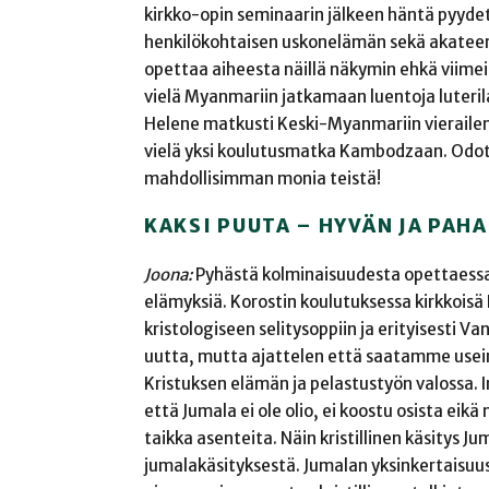
kirkko-opin seminaarin jälkeen häntä pyyde
henkilökohtaisen uskonelämän sekä akateemi
opettaa aiheesta näillä näkymin ehkä viime
vielä Myanmariin jatkamaan luentoja luterila
Helene matkusti Keski-Myanmariin vierailemaan
vielä yksi koulutusmatka Kambodzaan. Odot
mahdollisimman monia teistä!
KAKSI PUUTA – HYVÄN JA PAH
Joona:
Pyhästä kolminaisuudesta opettaessani i
elämyksiä. Korostin koulutuksessa kirkkoisä
kristologiseen selitysoppiin ja erityisesti V
uutta, mutta ajattelen että saatamme usein
Kristuksen elämän ja pelastustyön valossa. 
että Jumala ei ole olio, ei koostu osista ei
taikka asenteita. Näin kristillinen käsitys 
jumalakäsityksestä. Jumalan yksinkertaisuus