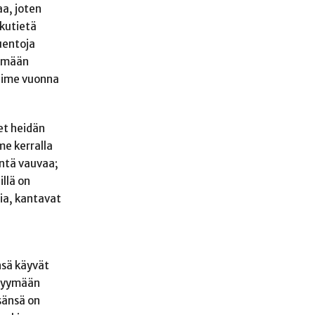
aa, joten
kkutietä
luentoja
kemään
viime vuonna
et heidän
me kerralla
ientä vauvaa;
illä on
ia, kantavat
nsä käyvät
 myymään
sänsä on