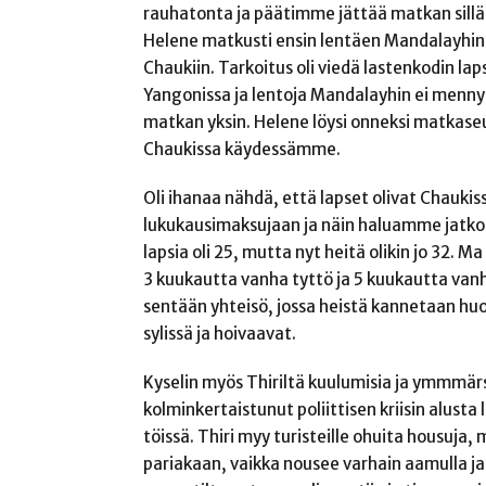
rauhatonta ja päätimme jättää matkan sillä 
Helene matkusti ensin lentäen Mandalayhin j
Chaukiin. Tarkoitus oli viedä lastenkodin laps
Yangonissa ja lentoja Mandalayhin ei mennyt
matkan yksin. Helene löysi onneksi matkaseu
Chaukissa käydessämme.
Oli ihanaa nähdä, että lapset olivat Chauki
lukukausimaksujaan ja näin haluamme jatkossa
lapsia oli 25, mutta nyt heitä olikin jo 32. 
3 kuukautta vanha tyttö ja 5 kuukautta vanha
sentään yhteisö, jossa heistä kannetaan hu
sylissä ja hoivaavat.
Kyselin myös Thiriltä kuulumisia ja ymmmärsi
kolminkertaistunut poliittisen kriisin alusta
töissä. Thiri myy turisteille ohuita housuj
pariakaan, vaikka nousee varhain aamulla ja