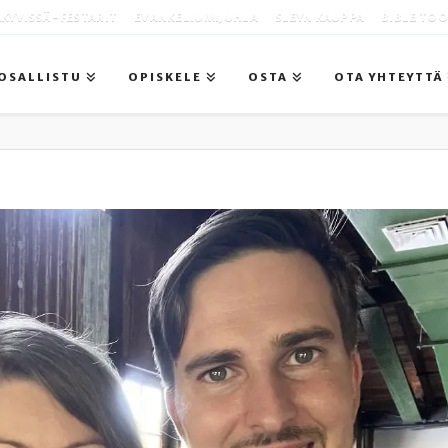
KYVISSÄ -FESTARIT
EVANKELIUMIJUHLA
SLEYN KAUPPA
BIBLE TO
OSALLISTU
OPISKELE
OSTA
OTA YHTEYTTÄ