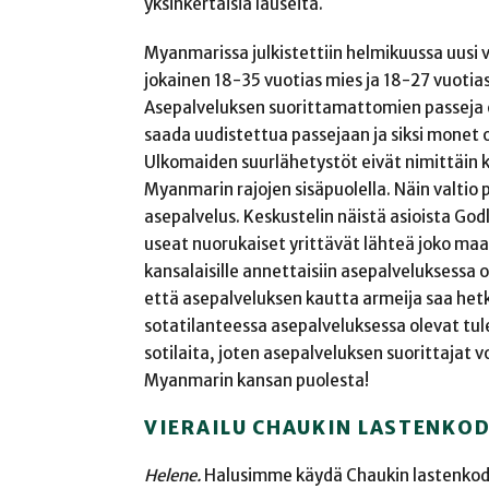
yksinkertaisia lauseita.
Myanmarissa julkistettiin helmikuussa uusi
jokainen 18-35 vuotias mies ja 18-27 vuoti
Asepalveluksen suorittamattomien passeja e
saada uudistettua passejaan ja siksi monet 
Ulkomaiden suurlähetystöt eivät nimittäin k
Myanmarin rajojen sisäpuolella. Näin valti
asepalvelus. Keskustelin näistä asioista Godl
useat nuorukaiset yrittävät lähteä joko maa
kansalaisille annettaisiin asepalveluksessa 
että asepalveluksen kautta armeija saa hetk
sotatilanteessa asepalveluksessa olevat tul
sotilaita, joten asepalveluksen suorittaja
Myanmarin kansan puolesta!
VIERAILU CHAUKIN LASTENKO
Helene.
Halusimme käydä Chaukin lastenkodis