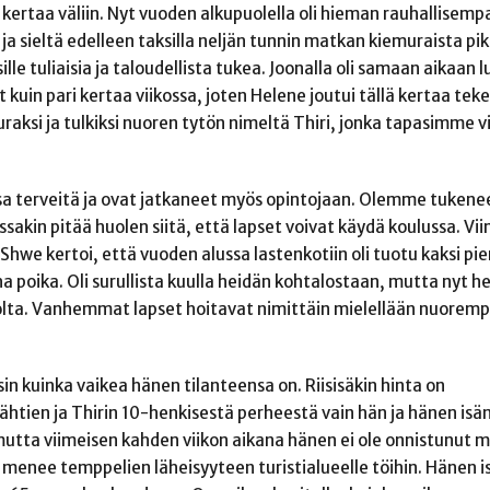
kertaa väliin. Nyt vuoden alkupuolella oli hieman rauhallisemp
a sieltä edelleen taksilla neljän tunnin matkan kiemuraista pi
ille tuliaisia ja taloudellista tukea. Joonalla oli samaan aikaan 
 kuin pari kertaa viikossa, joten Helene joutui tällä kertaa te
raksi ja tulkiksi nuoren tytön nimeltä Thiri, jonka tapasimme 
ssa terveitä ja ovat jatkaneet myös opintojaan. Olemme tukene
kin pitää huolen siitä, että lapset voivat käydä koulussa. Vii
Ma Shwe kertoi, että vuoden alussa lastenkotiin oli tuotu kaksi p
 poika. Oli surullista kuulla heidän kohtalostaan, mutta nyt he
olta. Vanhemmat lapset hoitavat nimittäin mielellään nuoremp
n kuinka vaikea hänen tilanteensa on. Riisisäkin hinta on
 lähtien ja Thirin 10-henkisestä perheestä vain hän ja hänen isä
a, mutta viimeisen kahden viikon aikana hänen ei ole onnistunut
 menee temppelien läheisyyteen turistialueelle töihin. Hänen i