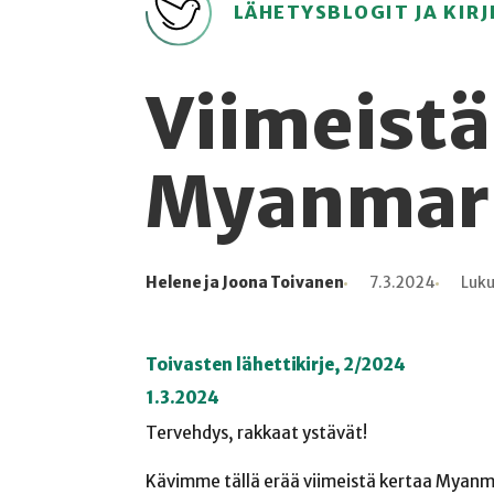
LÄHETYSBLOGIT JA KIRJ
Viimeistä
Myanmari
Helene ja Joona Toivanen
7.3.2024
Luku
Kirjoittaja
Julkaistu
Lukuaika
Lukukertoja
Toivasten lähettikirje, 2/2024
1.3.2024
Tervehdys, rakkaat ystävät!
Kävimme tällä erää viimeistä kertaa Myanmar