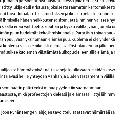
n. Jumalan persoonat ovat läsnä kaikessa joka hetki. Kristus te
istitty lukija etsii Kristusta jokaisesta raamatun kertomuksest
a muuttuvat Jumalan itse-ilmoituksen ja ikuisen pelastussuunnit
ä ihmiselle hänen heikkoutensa siten, että ihminen valitsee hyv
sisällä enää vaihtoehtoa pahan ja hyvän välillä, vaan Jumala o
lämän puun hedelmät koko ihmiskunnalle. Paratiisin toinen puu 
oleman puu, vaan yksinomaan elämän puu. Kuolema ei ole yhdenk
kä kuolema siksi ole oikeasti olemassa. Ristinkuoleman jälkeine
mä sulkee kuoleman väistämättä ulkopuolelleen sillä elämä ja 
ulijoista hämmästyivät näitä sanoja kuullessaan. Heidän kasv
kinta avasi heille yhteyden Vanhan ja Uuden testamentin välillä
a seminaarin päätteeksi minua pyydettiin saarnaamaan
aastosta, mikä profeettojen kielessä ja elämässä liittyi lähim
tamiseen.
an jopa Pyhän Hengen lahjojen tavoittelu saattavat hämärtää r