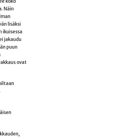
kee koko
a. Näin
elman
än lisäksi
n ikuisessa
ei jakaudu
ään puun
n
rakkaus ovat
oiltaan
.
mäisen
akkauden,