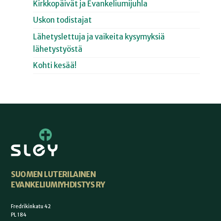
Kirkkopäivät ja Evankeliumijuhla
Uskon todistajat
Lähetyslettuja ja vaikeita kysymyksiä
lähetystyöstä
Kohti kesää!
SUOMEN LUTERILAINEN
EVANKELIUMIYHDISTYS RY
Fredrikinkatu 42
PL 184