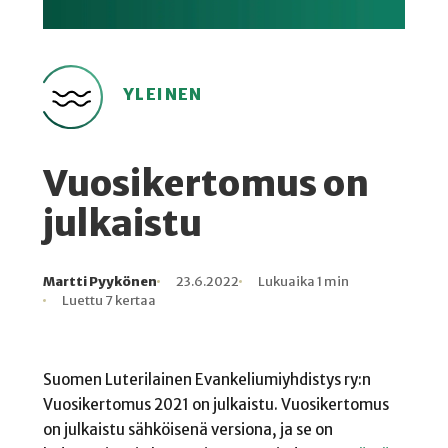
YLEINEN
Vuosikertomus on
julkaistu
Martti Pyykönen
23.6.2022
Lukuaika 1 min
Kirjoittaja
Julkaistu
Lukuaika
Lukukertoja
Luettu 7 kertaa
Suomen Luterilainen Evankeliumiyhdistys ry:n
Vuosikertomus 2021 on julkaistu. Vuosikertomus
on julkaistu sähköisenä versiona, ja se on