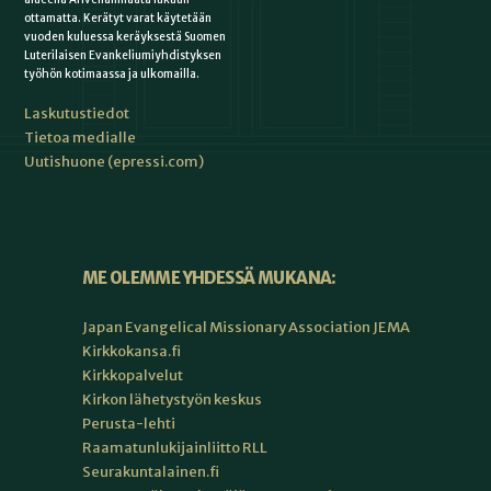
ottamatta. Kerätyt varat käytetään
vuoden kuluessa keräyksestä Suomen
Luterilaisen Evankeliumiyhdistyksen
työhön kotimaassa ja ulkomailla.
Laskutustiedot
Tietoa medialle
Uutishuone (epressi.com)
ME OLEMME YHDESSÄ MUKANA:
Japan Evangelical Missionary Association JEMA
Kirkkokansa.fi
Kirkkopalvelut
Kirkon lähetystyön keskus
Perusta-lehti
Raamatunlukijainliitto RLL
Seurakuntalainen.fi