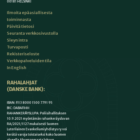
00181 HELSINKI
Ilmoita epäasiallisesta
toiminnasta
Päivitä tietosi
Seuranta verkkosivustolla
Sleyn intra
Turvaposti
Rekisteriseloste
Verkkopalveluiden tila
In English
RAHALAHJAT
(DANSKE BANK):
IBAN: FI13 8000 1500 7791 95
BIC: DABAFIHH
RAHANKERÄYSLUPA: Poliisihallituksen
10.9.2021 myöntämän rahankeräysluvan
RA/2021/1127 mukaisesti Suomen
Luterilainen Evankeliumiyhdistys ry voi
kerätä varoja toistaiseksi koko Suomen
alueella Ahvenanmaata lukuun