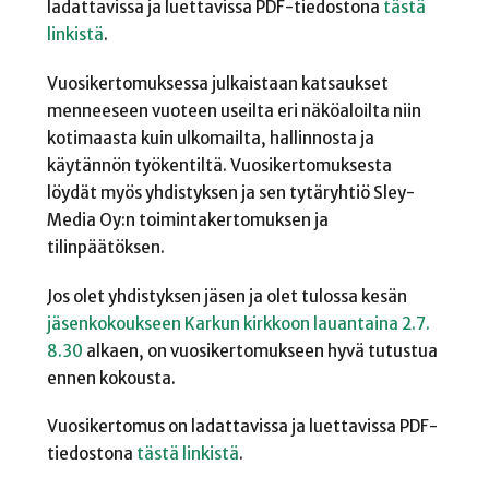
ladattavissa ja luettavissa PDF-tiedostona
tästä
linkistä
.
Vuosikertomuksessa julkaistaan katsaukset
menneeseen vuoteen useilta eri näköaloilta niin
kotimaasta kuin ulkomailta, hallinnosta ja
käytännön työkentiltä. Vuosikertomuksesta
löydät myös yhdistyksen ja sen tytäryhtiö Sley-
Media Oy:n toimintakertomuksen ja
tilinpäätöksen.
Jos olet yhdistyksen jäsen ja olet tulossa kesän
jäsenkokoukseen
Karkun kirkkoon lauantaina 2.7.
8.30
alkaen, on vuosikertomukseen hyvä tutustua
ennen kokousta.
Vuosikertomus on ladattavissa ja luettavissa PDF-
tiedostona
tästä linkistä
.