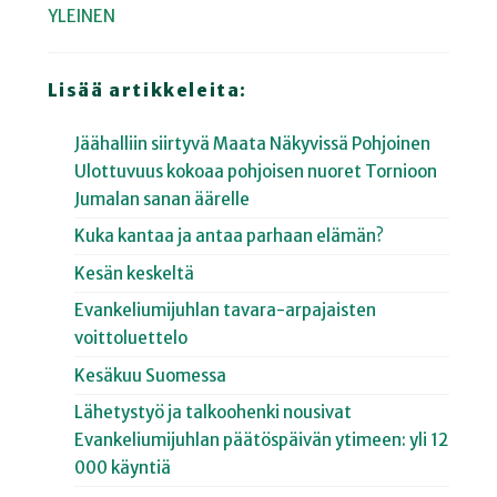
YLEINEN
Lisää artikkeleita:
Jäähalliin siirtyvä Maata Näkyvissä Pohjoinen
Ulottuvuus kokoaa pohjoisen nuoret Tornioon
Jumalan sanan äärelle
Kuka kantaa ja antaa parhaan elämän?
Kesän keskeltä
Evankeliumijuhlan tavara-arpajaisten
voittoluettelo
Kesäkuu Suomessa
Lähetystyö ja talkoohenki nousivat
Evankeliumijuhlan päätöspäivän ytimeen: yli 12
000 käyntiä