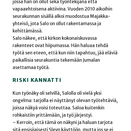
jossa hän on ollut sekä työntekijänä että
vapaaehtoisena aktiivina. Vuoden 2010 aikoihin
seurakunnan sisällä alkoi muodostua Majakka-
yhteisö, jota Salo on ollut rakentamassa ja
kehittämässä.
Salo näkee, että kirkon kokonaiskuvassa
rakenteet ovat hiipumassa. Hän haluaa tehdä
työtä sen eteen, että kun niin tapahtuu, jää eläviä
paikallisia seurakuntia tekemään Jumalan
asettamaa työtä.
RISKI KANNATTI
Kun työnäky oli selvillä, Salolla oli vielä yksi
ongelma: tarjolla ei näyttänyt olevan työtehtäviä,
joissa näkyä voisi toteuttaa. Saloa kuitenkin
rohkaistiin yrittämään, ja työ järjestyi.
– Kerroin, että tämä on näkyni ja haluan tarjota
sitä ensisijaisesti Sleyn käyttöön, mutta jos se ei