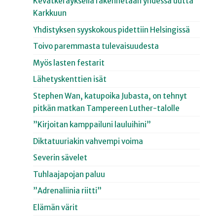
Kevätkeräyksellä rakennetaan yhdessä uutta
Karkkuun
Yhdistyksen syyskokous pidettiin Helsingissä
Toivo paremmasta tulevaisuudesta
Myös lasten festarit
Lähetyskenttien isät
Stephen Wan, katupoika Jubasta, on tehnyt
pitkän matkan Tampereen Luther-talolle
”Kirjoitan kamppailuni lauluihini”
Diktatuuriakin vahvempi voima
Severin sävelet
Tuhlaajapojan paluu
”Adrenaliinia riitti”
Elämän värit