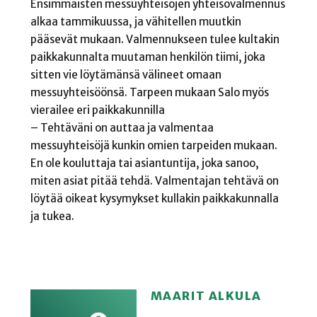
Ensimmäisten messuyhteisöjen yhteisövalmennus
alkaa tammikuussa, ja vähitellen muutkin
pääsevät mukaan. Valmennukseen tulee kultakin
paikkakunnalta muutaman henkilön tiimi, joka
sitten vie löytämänsä välineet omaan
messuyhteisöönsä. Tarpeen mukaan Salo myös
vierailee eri paikkakunnilla
– Tehtäväni on auttaa ja valmentaa
messuyhteisöjä kunkin omien tarpeiden mukaan.
En ole kouluttaja tai asiantuntija, joka sanoo,
miten asiat pitää tehdä. Valmentajan tehtävä on
löytää oikeat kysymykset kullakin paikkakunnalla
ja tukea.
MAARIT ALKULA