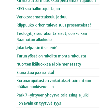
Kitara auttoi muusikkoa peittämään ujouden
KEO saa hallintojohtajan
Verkkoraamattukoulu jatkuu
Riippuuko kirkon tulevaisuus prosenteista?
Teologit ja seurakuntalaiset, opiskelkaa
Raamatun alkukieliä!
Joko kelpaisin itselleni?
Turun yössä on rukoiltu monta rukousta
Nuorten ikäluokkaa ei ole menetetty
Siunattua pääsiäistä!
Koronarajoitusten vaikutukset toimintaan
pääkaupunkiseudulla
Park 7 -yhtyeen yhdysvaltalaissingle julki!
Ilon avain on tyytyväisyys