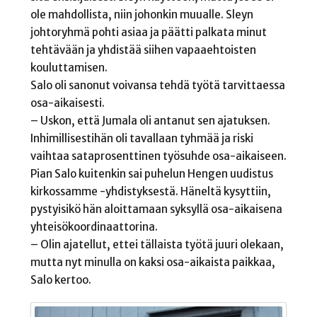
ole mahdollista, niin johonkin muualle. Sleyn
johtoryhmä pohti asiaa ja päätti palkata minut
tehtävään ja yhdistää siihen vapaaehtoisten
kouluttamisen.
Salo oli sanonut voivansa tehdä työtä tarvittaessa
osa-aikaisesti.
– Uskon, että Jumala oli antanut sen ajatuksen.
Inhimillisestihän oli tavallaan tyhmää ja riski
vaihtaa sataprosenttinen työsuhde osa-aikaiseen.
Pian Salo kuitenkin sai puhelun Hengen uudistus
kirkossamme -yhdistyksestä. Häneltä kysyttiin,
pystyisikö hän aloittamaan syksyllä osa-aikaisena
yhteisökoordinaattorina.
– Olin ajatellut, ettei tällaista työtä juuri olekaan,
mutta nyt minulla on kaksi osa-aikaista paikkaa,
Salo kertoo.