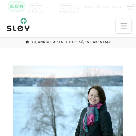
KARKUN
MAATA
SLEY
SLEY.FI
EVANKELIUMIJUHLA
EVANKELINEN
NÄKYVISSÄ
KAU
OPISTO
-FESTARIT
Na
ETUSIVU
AJANKOHTAISTA
YHTEISÖJEN RAKENTAJA