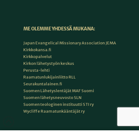
ME OLEMME YHDESSÄ MUKANA:
Japan Evangelical Missionary Association JEMA
Kirkkokansa.fi
Kirkkopalvelut
Kirkon lähetystyön keskus
Perusta-lehti
Raamatunlukijainliitto RLL
Seurakuntalainen.fi
Suomen Lähetyslentäjät MAF Suomi
Suomen lähetysneuvosto SLN
Suomen teologinen instituutti STI ry
Wycliffe Raamatunkääntäjät ry