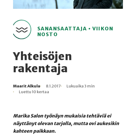
SANANSAATTAJA • VIIKON
NOSTO
Yhteisöjen
rakentaja
Maarit Alkula
8.1.2017
Lukuaika 3 min
Kirjoittaja
Julkaistu
Lukuaika
Lukukertoja
Luettu 10 kertaa
Marika Salon työnäyn mukaisia tehtäviä ei
näyttänyt olevan tarjolla, mutta ovi aukesikin
kahteen paikkaan.