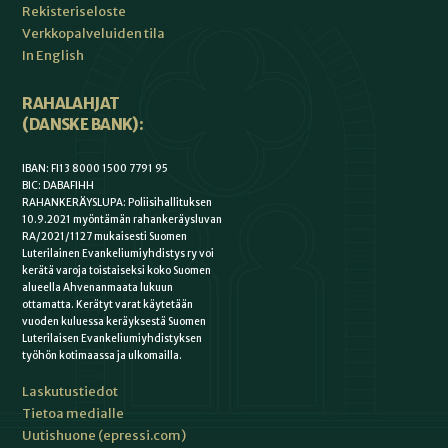
Rekisteriseloste
Verkkopalveluiden tila
In English
RAHALAHJAT
(DANSKE BANK):
IBAN: FI13 8000 1500 7791 95
BIC: DABAFIHH
RAHANKERÄYSLUPA: Poliisihallituksen
10.9.2021 myöntämän rahankeräysluvan
RA/2021/1127 mukaisesti Suomen
Luterilainen Evankeliumiyhdistys ry voi
kerätä varoja toistaiseksi koko Suomen
alueella Ahvenanmaata lukuun
ottamatta. Kerätyt varat käytetään
vuoden kuluessa keräyksestä Suomen
Luterilaisen Evankeliumiyhdistyksen
työhön kotimaassa ja ulkomailla.
Laskutustiedot
Tietoa medialle
Uutishuone (epressi.com)