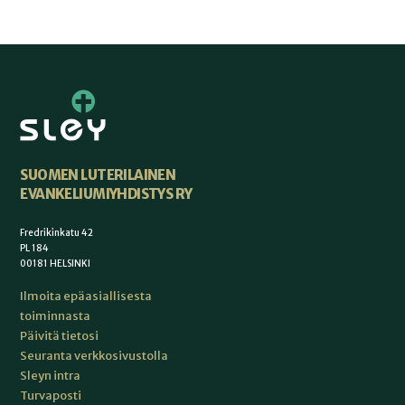
SUOMEN LUTERILAINEN
EVANKELIUMIYHDISTYS RY
Fredrikinkatu 42
PL 184
00181 HELSINKI
Ilmoita epäasiallisesta
toiminnasta
Päivitä tietosi
Seuranta verkkosivustolla
Sleyn intra
Turvaposti