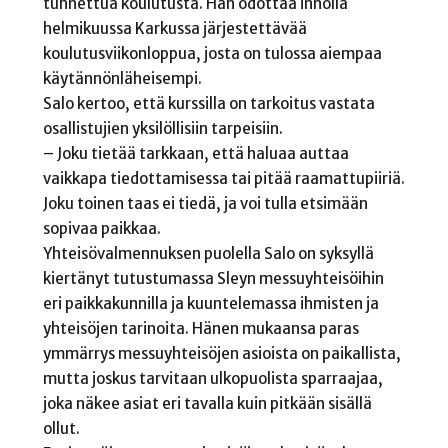
tunnettua koulutusta. Hän odottaa innolla
helmikuussa Karkussa järjestettävää
koulutusviikonloppua, josta on tulossa aiempaa
käytännönläheisempi.
Salo kertoo, että kurssilla on tarkoitus vastata
osallistujien yksilöllisiin tarpeisiin.
– Joku tietää tarkkaan, että haluaa auttaa
vaikkapa tiedottamisessa tai pitää raamattupiiriä.
Joku toinen taas ei tiedä, ja voi tulla etsimään
sopivaa paikkaa.
Yhteisövalmennuksen puolella Salo on syksyllä
kiertänyt tutustumassa Sleyn messuyhteisöihin
eri paikkakunnilla ja kuuntelemassa ihmisten ja
yhteisöjen tarinoita. Hänen mukaansa paras
ymmärrys messuyhteisöjen asioista on paikallista,
mutta joskus tarvitaan ulkopuolista sparraajaa,
joka näkee asiat eri tavalla kuin pitkään sisällä
ollut.