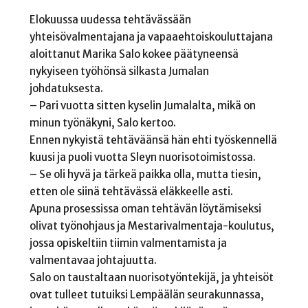
Elokuussa uudessa tehtävässään
yhteisövalmentajana ja vapaaehtoiskouluttajana
aloittanut Marika Salo kokee päätyneensä
nykyiseen työhönsä silkasta Jumalan
johdatuksesta.
– Pari vuotta sitten kyselin Jumalalta, mikä on
minun työnäkyni, Salo kertoo.
Ennen nykyistä tehtäväänsä hän ehti työskennellä
kuusi ja puoli vuotta Sleyn nuorisotoimistossa.
– Se oli hyvä ja tärkeä paikka olla, mutta tiesin,
etten ole siinä tehtävässä eläkkeelle asti.
Apuna prosessissa oman tehtävän löytämiseksi
olivat työnohjaus ja Mestarivalmentaja-koulutus,
jossa opiskeltiin tiimin valmentamista ja
valmentavaa johtajuutta.
Salo on taustaltaan nuorisotyöntekijä, ja yhteisöt
ovat tulleet tutuiksi Lempäälän seurakunnassa,