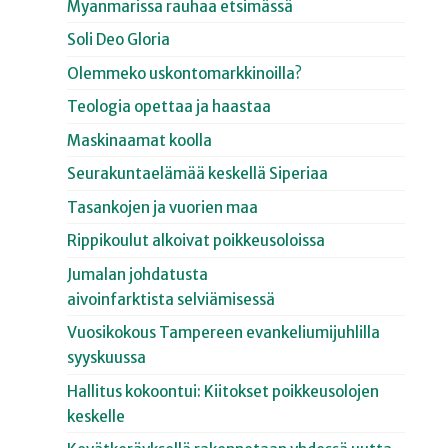
Myanmarissa rauhaa etsimässä
Soli Deo Gloria
Olemmeko uskontomarkkinoilla?
Teologia opettaa ja haastaa
Maskinaamat koolla
Seurakuntaelämää keskellä Siperiaa
Tasankojen ja vuorien maa
Rippikoulut alkoivat poikkeusoloissa
Jumalan johdatusta
aivoinfarktista selviämisessä
Vuosikokous Tampereen evankeliumijuhlilla
syyskuussa
Hallitus kokoontui: Kiitokset poikkeusolojen
keskelle