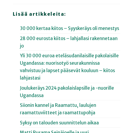
Lisää artikkeleita:
30 000 kertaa kiitos – Syyskeräys oli menestys
28 000 eurosta kiitos – lahjallasi rakennetaan
jo
Yli 30 000 euroa eteläsudanilaisille pakolaisille
Ugandassa: nuorisotyö seurakunnissa
vahvistuu ja lapset pääsevät kouluun – kiitos
lahjastasi
Joulukeräys 2024 pakolaislapsille ja -nuorille
Ugandassa
Siionin kannel ja Raamattu, laulujen
raamattuviitteet ja raamattupohja
Syksy on talouden suunnittelun aikaa
Matti Rusama Seinäjoelle ja uusi