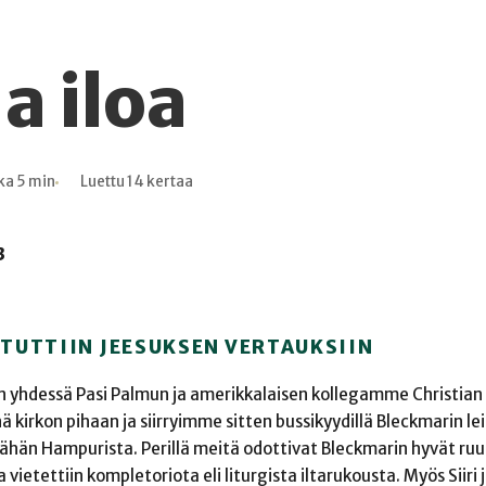
a iloa
ka 5 min
Luettu 14 kertaa
3
TUTTIIN JEESUKSEN VERTAUKSIIN
in yhdessä Pasi Palmun ja amerikkalaisen kollegamme Christian
irkon pihaan ja siirryimme sitten bussikyydillä Bleckmarin leir
hän Hampurista. Perillä meitä odottivat Bleckmarin hyvät ruua
ietettiin kompletoriota eli liturgista iltarukousta. Myös Siiri 