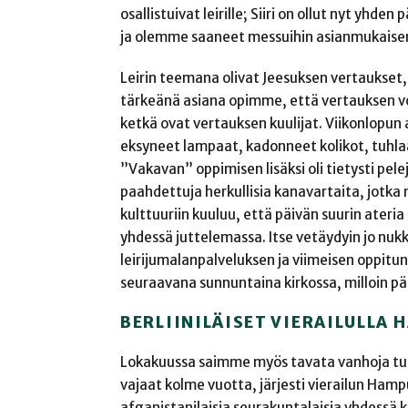
osallistuivat leirille; Siiri on ollut nyt yh
ja olemme saaneet messuihin asianmukaise
Leirin teemana olivat Jeesuksen vertaukset
tärkeänä asiana opimme, että vertauksen vo
ketkä ovat vertauksen kuulijat. Viikonlopun a
eksyneet lampaat, kadonneet kolikot, tuhlaa
”Vakavan” oppimisen lisäksi oli tietysti pele
paahdettuja herkullisia kanavartaita, jotka 
kulttuuriin kuuluu, että päivän suurin ateria
yhdessä juttelemassa. Itse vetäydyin jo nuk
leirijumalanpalveluksen ja viimeisen oppitunni
seuraavana sunnuntaina kirkossa, milloin pää
BERLIINILÄISET VIERAILULLA
Lokakuussa saimme myös tavata vanhoja tutt
vajaat kolme vuotta, järjesti vierailun Hampur
afganistanilaisia seurakuntalaisia yhdessä 