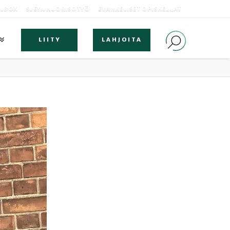
OLBOX
SLEYN NUORISOTYÖ
EVANKELISET OPISKELIJAT
LIITY
LAHJOITA