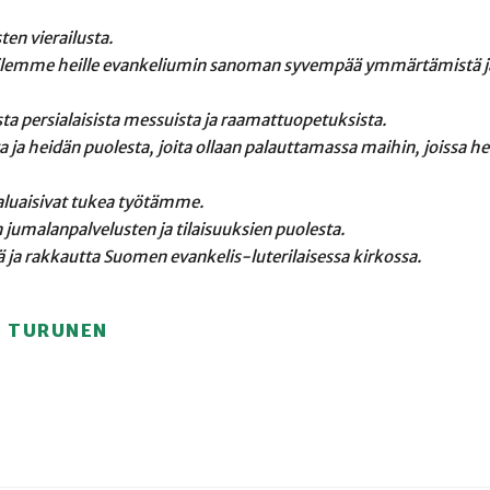
ten vierailusta.
ukoilemme heille evankeliumin sanoman syvempää ymmärtämistä 
sta persialaisista messuista ja raamattuopetuksista.
 ja heidän puolesta, joita ollaan palauttamassa maihin, joissa he
luaisivat tukea työtämme.
umalanpalvelusten ja tilaisuuksien puolesta.
a rakkautta Suomen evankelis-luterilaisessa kirkossa.
I TURUNEN