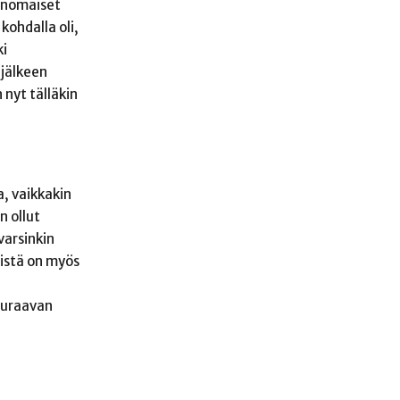
ranomaiset
kohdalla oli,
ki
 jälkeen
 nyt tälläkin
, vaikkakin
n ollut
varsinkin
eistä on myös
euraavan