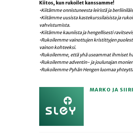
Kiitos, kun rukoilet kanssamme!
•Kiitämme onnistuneesta leiristä ja berliiniläis
•Kiitämme uusista kastekurssilaisista ja r
vahvistumista.
•Kiitämme kauniista ja hengellisesti ravitsevi
•Rukoilemme vainottujen kristittyjen puolesta
vainon kohteeksi.
•Rukoilemme, että yhä useammat ihmiset ha
•Rukoilemme adventin- ja joulunajan monien j
•Rukoilemme Pyhän Hengen luomaa yhteyttä j
MARKO JA SIIR