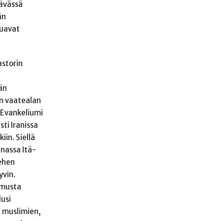
tävässä
än
luavat
astorin
dän
en vaatealan
. Evankeliumi
sti Iranissa
iin. Siellä
nnassa Itä-
iehen
yvin.
komusta
lusi
i muslimien,