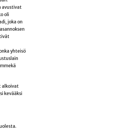
a avustivat
o oli
di, joka on
unasannoksen
tivät
jonka yhteisö
rustuslain
a emmekä
t alkoivat
si kevääksi
uolesta.