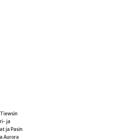
 Tiewsin
i- ja
t ja Pasin
ja Aurora