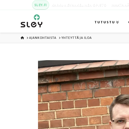
SLEY.FI
KARKUN EVANKELINEN OPISTO
MAATA NÄ
TUTUSTU
ETUSIVU
AJANKOHTAISTA
YHTEYTTÄ JA ILOA