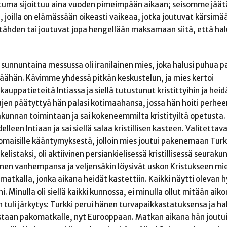
tuma sijoittuu aina vuoden pimeimpään aikaan; seisomme jää
, joilla on elämässään oikeasti vaikeaa, jotka joutuvat kärsimä
 tähden tai joutuvat jopa hengellään maksamaan siitä, että ha
 sunnuntaina messussa oli iranilainen mies, joka halusi puhua p
äähän. Kävimme yhdessä pitkän keskustelun, ja mies kertoi
auppatieteitä Intiassa ja siellä tutustunut kristittyihin ja hei
ujen päätyttyä hän palasi kotimaahansa, jossa hän hoiti perhe
rakunnan toimintaan ja sai kokeneemmilta kristityiltä opetusta
lleen Intiaan ja sai siellä salaa kristillisen kasteen. Valitettava
nomaisille kääntymyksestä, jolloin mies joutui pakenemaan Turkk
listaksi, oli aktiivinen persiankielisessä kristillisessä seuraku
änen vanhempansa ja veljensäkin löysivät uskon Kristukseen m
matkalla, jonka aikana heidät kastettiin. Kaikki näytti olevan h
i. Minulla oli siellä kaikki kunnossa, ei minulla ollut mitään ai
tuli järkytys: Turkki perui hänen turvapaikkastatuksensa ja ha
destaan pakomatkalle, nyt Eurooppaan. Matkan aikana hän joutu