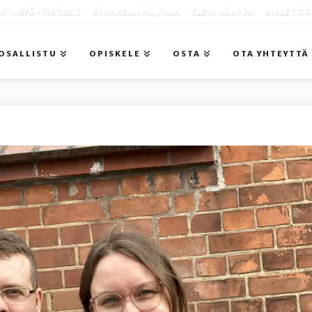
KYVISSÄ -FESTARIT
EVANKELIUMIJUHLA
SLEYN KAUPPA
BIBLE TO
OSALLISTU
OPISKELE
OSTA
OTA YHTEYTTÄ