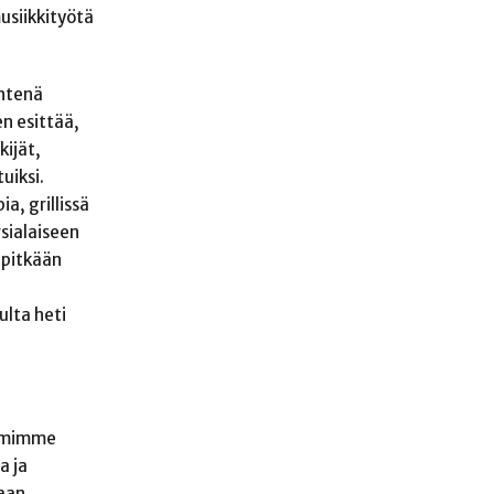
musiikkityötä
Yhtenä
n esittää,
kijät,
uiksi.
a, grillissä
rsialaiseen
ä pitkään
ulta heti
oimimme
a ja
aan.