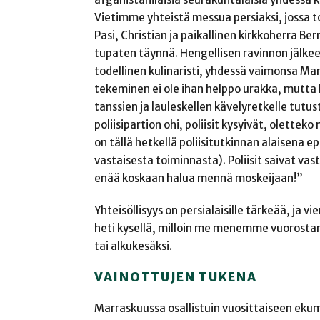
Vietimme yhteistä messua persiaksi, jossa toim
Pasi, Christian ja paikallinen kirkkoherra Ber
tupaten täynnä. Hengellisen ravinnon jälkeen
todellinen kulinaristi, yhdessä vaimonsa M
tekeminen ei ole ihan helppo urakka, mutta lo
tanssien ja lauleskellen kävelyretkelle tut
poliisipartion ohi, poliisit kysyivät, olette
on tällä hetkellä poliisitutkinnan alaisena e
vastaisesta toiminnasta). Poliisit saivat v
enää koskaan halua mennä moskeijaan!”
Yhteisöllisyys on persialaisille tärkeää, ja 
heti kysellä, milloin me menemme vuorosta
tai alkukesäksi.
VAINOTTUJEN TUKENA
Marraskuussa osallistuin vuosittaiseen ekum