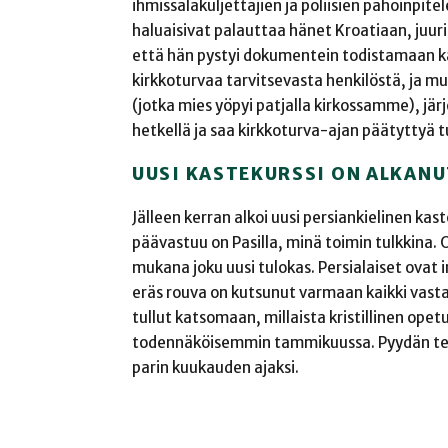
ihmissalakuljettajien ja poliisien pahoinpit
haluaisivat palauttaa hänet Kroatiaan, juuri 
että hän pystyi dokumentein todistamaan ka
kirkkoturvaa tarvitsevasta henkilöstä, ja m
(jotka mies yöpyi patjalla kirkossamme), järje
hetkellä ja saa kirkkoturva-ajan päätyttyä 
UUSI KASTEKURSSI ON ALKANU
Jälleen kerran alkoi uusi persiankielinen 
päävastuu on Pasilla, minä toimin tulkkina. O
mukana joku uusi tulokas. Persialaiset ovat
eräs rouva on kutsunut varmaan kaikki vastaa
tullut katsomaan, millaista kristillinen opet
todennäköisemmin tammikuussa. Pyydän tei
parin kuukauden ajaksi.