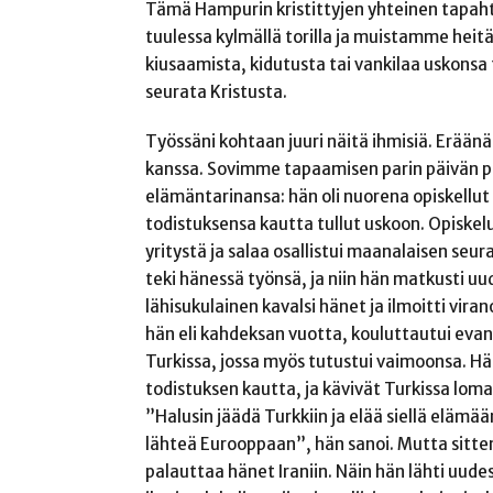
Tämä Hampurin kristittyjen yhteinen tapah
tuulessa kylmällä torilla ja muistamme heitä
kiusaamista, kidutusta tai vankilaa uskonsa
seurata Kristusta.
Työssäni kohtaan juuri näitä ihmisiä. Eräänä
kanssa. Sovimme tapaamisen parin päivän p
elämäntarinansa: hän oli nuorena opiskellut k
todistuksensa kautta tullut uskoon. Opiskel
yritystä ja salaa osallistui maanalaisen seu
teki hänessä työnsä, ja niin hän matkusti uude
lähisukulainen kavalsi hänet ja ilmoitti vira
hän eli kahdeksan vuotta, kouluttautui evanke
Turkissa, jossa myös tutustui vaimoonsa. H
todistuksen kautta, ja kävivät Turkissa loma
”Halusin jäädä Turkkiin ja elää siellä elämään
lähteä Eurooppaan”, hän sanoi. Mutta sitten 
palauttaa hänet Iraniin. Näin hän lähti uu