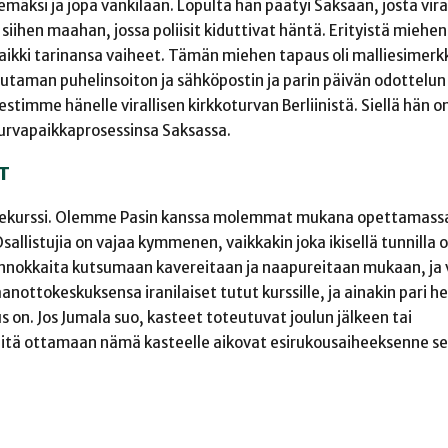
elemäksi ja jopa vankilaan. Lopulta hän päätyi Saksaan, josta vi
siihen maahan, jossa poliisit kiduttivat häntä. Erityistä miehen 
ikki tarinansa vaiheet. Tämän miehen tapaus oli malliesimerk
uutaman puhelinsoiton ja sähköpostin ja parin päivän odottelun
stimme hänelle virallisen kirkkoturvan Berliinistä. Siellä hän on
turvapaikkaprosessinsa Saksassa.
T
kastekurssi. Olemme Pasin kanssa molemmat mukana opettamassa
sallistujia on vajaa kymmenen, vaikkakin joka ikisellä tunnilla o
 innokkaita kutsumaan kavereitaan ja naapureitaan mukaan, ja 
nottokeskuksensa iranilaiset tutut kurssille, ja ainakin pari h
us on. Jos Jumala suo, kasteet toteutuvat joulun jälkeen tai
tä ottamaan nämä kasteelle aikovat esirukousaiheeksenne s