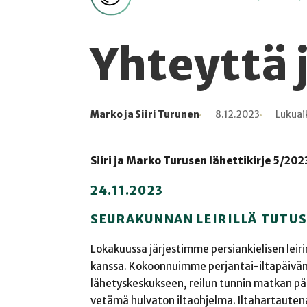
Yhteyttä j
Marko ja Siiri Turunen
8.12.2023
Lukuai
Kirjoittaja
Julkaistu
Lukuaika
Lukukertoja
Siiri ja Marko Turusen lähettikirje 5/202
24.11.2023
SEURAKUNNAN LEIRILLÄ TUTUS
Lokakuussa järjestimme persiankielisen leir
kanssa. Kokoonnuimme perjantai-iltapäivänä k
lähetyskeskukseen, reilun tunnin matkan pää
vetämä hulvaton iltaohjelma. Iltahartautena v