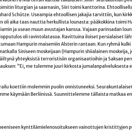
itin liturgian ja saarnasin, Siiri toimi kanttorina. Ehtoollisell
nhard Schütze. Useampia ehtoollisen jakajia tarvittiin, kun kirkk
 oli aika taas nauttia herkullista lounasta: pääkokkina toimi Ha
ariamin ja usean muun avustajan kanssa. Vajaan parinsadan lo
pputulos oli ravintolatasoa. Ravittuina iloiset persialaiset läh
ustumaan Hampurin maisemiin Alsterin rantaan. Kun ryhmä kulki
ko matkalla Siniseen moskeijaan (Hampurin shiialainen moskeija, 
päiltynä yhteyksistä terroristisiin organisaatioihin ja Saksan pe
astauksen: ”Ei, me tulemme juuri kirkosta jumalanpalveluksest
vierailu koettiin molemmin puolin onnistuneeksi. Seurakuntalaise
mme käymään Berliinissä. Suunnittelemme tällaista matkaa en
eeniseen kynttilämielenosoitukseen vainottujen kristittyjen p