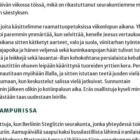
den päivän viikossa töissä, mikä on rikastuttanut seurakuntiemme 
n säestyksen.
, joita käsittelimme raamattuopetuksissa viikonlopun aikana. 
i paremmin ymmärtää, kun selvittää, kenelle Jeesus vertaukse
ikana sitten kätketyt aarteet, valo ja suola, viinitarhan työnte
japoika ja hänen veljensä sekä kuninkaanpojan häät tulivat tut
jä ja leikkejä sekä lauantai-illan kohokohtana persialaista kebabi
nautittiin ohueen leipään käärittynä tuoreiden yrttien kera. Pe
 nautitaan myöhään illalla, ja sitten istutaan teetä juoden viel
kumaan, kun keskustelut salissa vielä jatkuivat. Sunnuntain
n jälkeen olikin jo kotiinpaluun aika. Eräs osallistuja kyseli min
stään taas uudestaan leirille.
 HAMPURISSA
uja, kun Berliinin Steglitzin seurakunta, jonka yhteydessä t
iin. Aamupäivällä saapui kaksi bussilastillista lähinnä iranilaisi
kirkkoherra Martensin kanssa täkäläisen Siion-seurakunnan pih