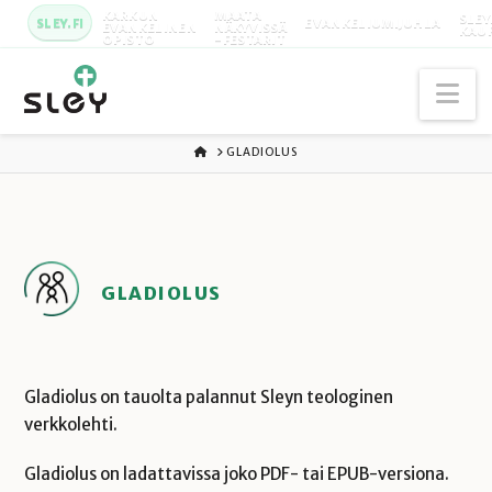
KARKUN
MAATA
SLEY
SLEY.FI
EVANKELIUMIJUHLA
EVANKELINEN
NÄKYVISSÄ
KAU
OPISTO
-FESTARIT
Na
ETUSIVU
GLADIOLUS
GLADIOLUS
Gladiolus on tauolta palannut Sleyn teologinen
verkkolehti.
Gladiolus on ladattavissa joko PDF- tai EPUB-versiona.