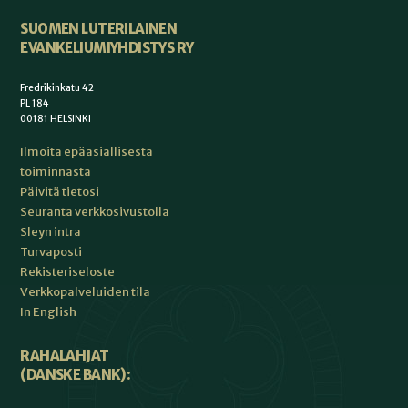
SUOMEN LUTERILAINEN
EVANKELIUMIYHDISTYS RY
Fredrikinkatu 42
PL 184
00181 HELSINKI
Ilmoita epäasiallisesta
toiminnasta
Päivitä tietosi
Seuranta verkkosivustolla
Sleyn intra
Turvaposti
Rekisteriseloste
Verkkopalveluiden tila
In English
RAHALAHJAT
(DANSKE BANK):