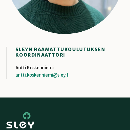
SLEYN RAAMATTUKOULUTUKSEN
KOORDINAATTORI
Antti Koskenniemi
antti.koskenniemi@sley.fi