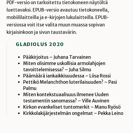
PDF-versio on tarkoitettu tietokoneen näytöltä
luettavaksi. EPUB-versio avautuu tietokoneella,
mobiililaitteilla ja e-kirjojen lukulaitteilla. EPUB-
versiossa voit itse valita muun muassa sopivan
kirjaisinkoon ja sivun taustavärin.
GLADIOLUS 2020
Pääkirjoitus – Juhana Tarvainen
Miten olisimme uskollisia armolahjojen
tavoittelemisessa? – Juha Silmu
Päämäärä iankaikkisuudessa – Liisa Rossi
Pettikö Melanchthon luterilaisuuden? – Pasi
Palmu
Miten kontekstuaalisuus ilmenee Uuden
testamentin sanomassa? – Ville Auvinen
Kirkon evankeliset tuntomerkit – Manu Ryösö
Kirkkolakijärjestelmän ongelmat – Pekka Leino