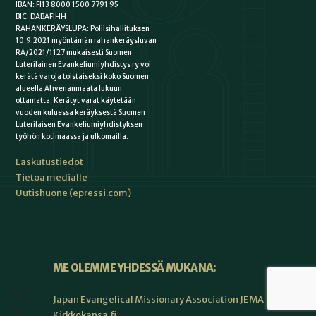
IBAN: FI13 8000 1500 7791 95
BIC: DABAFIHH
RAHANKERÄYSLUPA: Poliisihallituksen
10.9.2021 myöntämän rahankeräysluvan
RA/2021/1127 mukaisesti Suomen
Luterilainen Evankeliumiyhdistys ry voi
kerätä varoja toistaiseksi koko Suomen
alueella Ahvenanmaata lukuun
ottamatta. Kerätyt varat käytetään
vuoden kuluessa keräyksestä Suomen
Luterilaisen Evankeliumiyhdistyksen
työhön kotimaassa ja ulkomailla.
Laskutustiedot
Tietoa medialle
Uutishuone (epressi.com)
ME OLEMME YHDESSÄ MUKANA:
Japan Evangelical Missionary Association JEMA
Kirkkokansa.fi